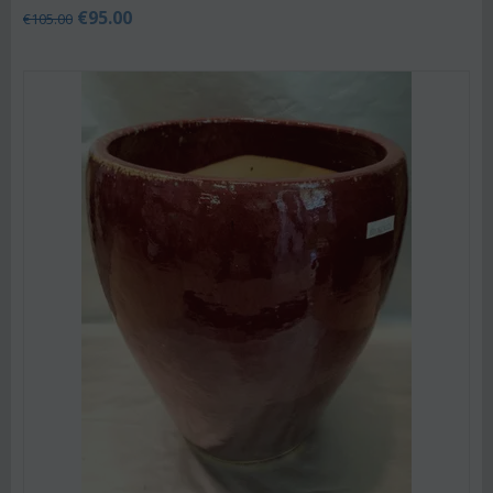
€
95.00
€
105.00