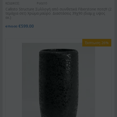
ΚΩΔΙΚΟΣ:
Pots10
Callisto Structure Συλλογή από συνθετικά Fiberstone ποτς!!! (2
τεμάχια σετ) Χρώμα μαύρο. Διαστάσεις 39χ90 (διαμ.χ υψος
εκ.)
€
599.00
€
750.00
Έκπτωση 26%