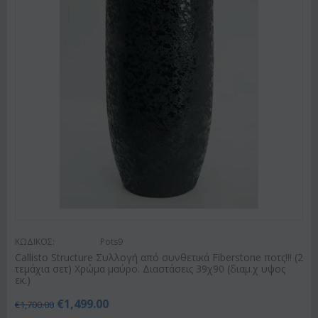
ΚΩΔΙΚΟΣ:
Pots9
Callisto Structure Συλλογή από συνθετικά Fiberstone ποτς!!! (2
τεμάχια σετ) Χρώμα μαύρο. Διαστάσεις 39χ90 (διαμ.χ υψος
εκ.)
€
1,499.00
€
1,700.00