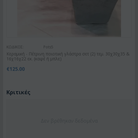
ΚΩΔΙΚΟΣ:
Pots5
Κεραμική - Πέτρινη ποιοτική γλάστρα σετ (2) τεμ. 30χ30χ35 &
16χ16χ22 εκ. (καφέ ή μπλε)
€
125.00
Κριτικές
Δεν βρέθηκαν δεδομένα