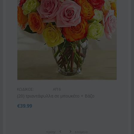
ΚΩΔΙΚΟΣ:
Af9
Ροζ ή λευκό μπουκέτο με οριένταλ λίλιουμ
€
42.99
€
55.00
προηγ
επόμενο