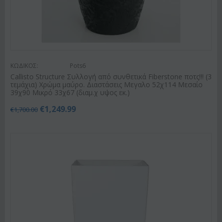
ΚΩΔΙΚΟΣ:
Pots6
Callisto Structure Συλλογή από συνθετικά Fiberstone ποτς!!! (3
τεμάχια) Χρώμα μαύρο. Διαστάσεις Μεγαλο 52χ114 Μεσαίο
39χ90 Μικρό 33χ67 (διαμ.χ υψος εκ.)
€
1,249.99
€
1,700.00