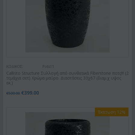
ΚΩΔΙΚΟΣ:
Pots11
Callisto Structure Συλλογή από συνθετικά Fiberstone ποτς!!! (2
τεμάχια σετ) Χρώμα μαύρο. Διαστάσεις 33χ67 (διαμ.χ υψος
εκ.)
€
399.00
€
500.00
Έκπτωση 12%