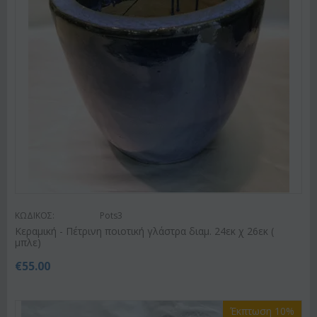
ΚΩΔΙΚΟΣ:
Pots3
Κεραμική - Πέτρινη ποιοτική γλάστρα διαμ. 24εκ χ 26εκ (
μπλε)
€
55.00
Έκπτωση 10%