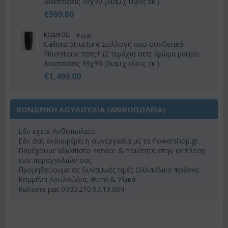
Διαστάσεις 39χ90 (διαμ.χ υψος εκ.)
€
599.00
ΚΩΔΙΚΟΣ:
Pots9
Callisto Structure Συλλογή από συνθετικά
Fiberstone ποτς!!! (2 τεμάχια σετ) Χρώμα μαύρο.
Διαστάσεις 39χ90 (διαμ.χ υψος εκ.)
€
1,499.00
ΧΟΝΔΡΙΚΗ ΛΟΥΛΟΥΔΙΑ (ΑΝΘΟΠΩΛΕΊΑ)
Εάν έχετε Ανθοπωλείο.
Εάν σας ενδιαφέρει η συνεργασία με το flowershop.gr
Παρέχουμε αξιόπιστο service & ποιότητα στην εκτέλεση
των παραγγελιών σας.
Προμηθεύουμε σε δυναμικές τιμές Ολλανδικά Φρέσκα
Κομμένα Λουλούδια, Φυτά & Υλικά.
Καλέστε μας 0030.210.93.19.884