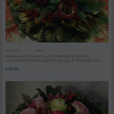
ΚΩΔΙΚΟΣ:
chtr14
Ανθοπωλείο flowershop.gr Εορταστικές συνθέσεις
Λουλούδια & Στολίδια Χριστουγέννων & Πρωτοχρονιάς.
€
45.00