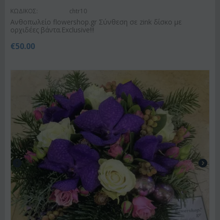
ΚΩΔΙΚΟΣ:
chtr10
Ανθοπωλείο flowershop.gr Σύνθεση σε zink δίσκο με
ορχιδέες βάντα.Exclusive!!!
€
50.00