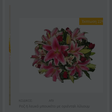
Έκπτωση 22%
ΚΩΔΙΚΟΣ:
Af9
Ροζ ή λευκό μπουκέτο με οριένταλ λίλιουμ