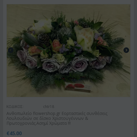
ΚΩΔΙΚΟΣ:
chtr18
Ανθοπωλείο flowershop.gr Εορταστικές συνθέσεις
Λουλουδιών σε δίσκο Χριστουγέννων &
Πρωτοχρονιάς.Ασημί Χρώματα !!!
€
45.00