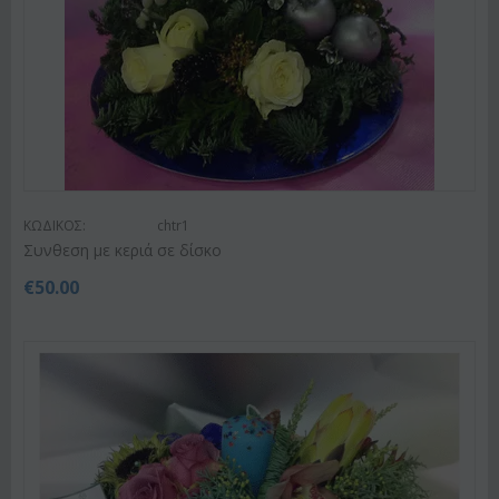
ΚΩΔΙΚΟΣ:
chtr1
Συνθεση με κεριά σε δίσκο
€
50.00