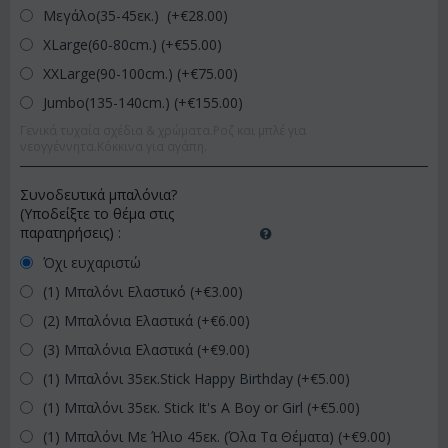
Μεγάλο(35-45εκ.) (+€
28.00
)
XLarge(60-80cm.) (+€
55.00
)
XXLarge(90-100cm.) (+€
75.00
)
Jumbo(135-140cm.) (+€
155.00
)
Γενικά τυχαία σχέδια & χρώματα.Ροζ και μπλέ για
νεογγέννητα.Κόκκινα για αγάπη.
Συνοδευτικά μπαλόνια?
(Υποδείξτε το θέμα στις
παρατηρήσεις)
:
Όχι ευχαριστώ
(1) Μπαλόνι Ελαστικό (+€
3.00
)
(2) Μπαλόνια Ελαστικά (+€
6.00
)
(3) Μπαλόνια Ελαστικά (+€
9.00
)
(1) Μπαλόνι 35εκ.Stick Happy Birthday (+€
5.00
)
(1) Μπαλόνι 35εκ. Stick It's A Boy or Girl (+€
5.00
)
(1) Μπαλόνι Με Ήλιο 45εκ. (Όλα Τα Θέματα) (+€
9.00
)