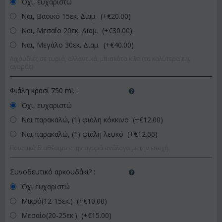
Όχι, ευχαριστώ
Ναι, Βασικό 15εκ. Διαμ. (+€
20.00
)
Ναι, Μεσαίο 20εκ. Διαμ. (+€
30.00
)
Ναι, Μεγάλο 30εκ. Διαμ. (+€
40.00
)
Λιχουδιές σε τυριά, αλλαντικά, μπισκότα κ.λπ (τα καλύτερα της
αγοράς)
Φιάλη κρασί 750 ml.
:
Όχι, ευχαριστώ
Ναι παρακαλώ, (1) φιάλη κόκκινο (+€
12.00
)
Ναι παρακαλώ, (1) φιάλη λευκό (+€
12.00
)
Ποιοτικό διαθέσιμο στην αγορά ανάλογα με την εποχή.
Συνοδευτικό αρκουδάκι?
:
Όχι ευχαριστώ
Μικρό(12-15εκ.) (+€
10.00
)
Μεσαίο(20-25εκ.) (+€
15.00
)