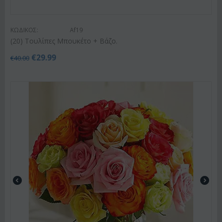
ΚΩΔΙΚΟΣ:
Af19
(20) Τουλίπες Μπουκέτο + Βάζο.
€
29.99
€
40.00