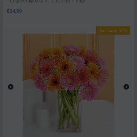
(10) τριαντάφυλλα σε μπουκέτο + Βάζο
€
24.99
Έκπτωση 50%