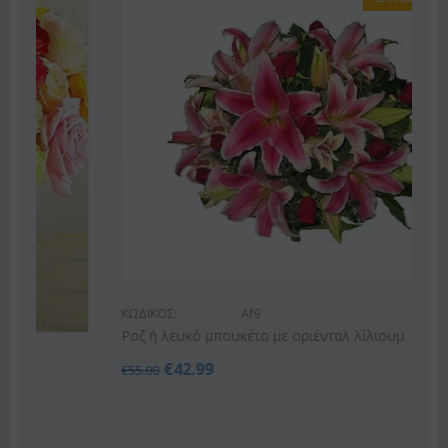
ΚΩΔΙΚΟΣ:
Af9
Ροζ ή λευκό μπουκέτο με οριένταλ λίλιουμ
€
42.99
€
55.00