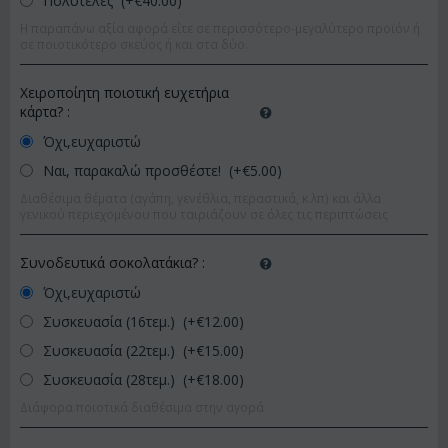
Πολυτελές (+€
40.00
)
Η παραπάνω αξία αφορά είτε σε περισσότερο-μεγαλύτερο προϊόν ή
σε ποιοτικότερο σκεύος ή και στα δύο.
Χειροποίητη ποιοτική ευχετήρια
κάρτα?
:
Όχι,ευχαριστώ
Ναι, παρακαλώ προσθέστε! (+€
5.00
)
Διαθέσιμα θέματα (αγάπη, γενέθλια, περαστικά, κ.λπ) και άλλα
γενικού περιεχομένου που ταιριάζουν σε όλες τις περιπτώσεις
Συνοδευτικά σοκολατάκια?
:
Όχι,ευχαριστώ
Συσκευασία (16τεμ.) (+€
12.00
)
Συσκευασία (22τεμ.) (+€
15.00
)
Συσκευασία (28τεμ.) (+€
18.00
)
Διάφορα ποιοτικά διαθέσιμα στην αγορά