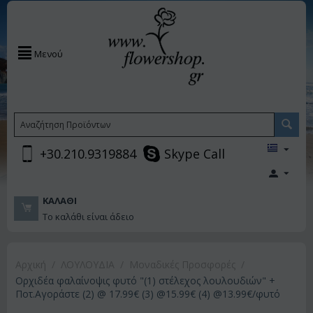
Μενού
+30.210.9319884
Skype Call
ΚΑΛΆΘΙ
Το καλάθι είναι άδειο
Αρχική
/
ΛΟΥΛΟΥΔΙΑ
/
Μοναδικές Προσφορές
/
Ορχιδέα φαλαίνοψις φυτό "(1) στέλεχος λουλουδιών" +
Ποτ.Αγοράστε (2) @ 17.99€ (3) @15.99€ (4) @13.99€/φυτό