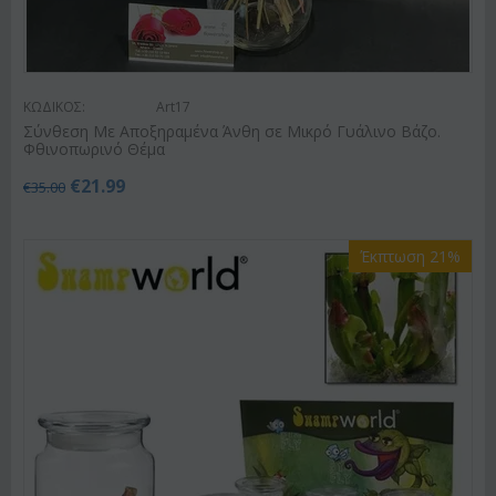
ΚΩΔΙΚΟΣ:
Art17
Σύνθεση Με Αποξηραμένα Άνθη σε Μικρό Γυάλινο Βάζο.
Φθινοπωρινό Θέμα
€
21.99
€
35.00
Έκπτωση 21%