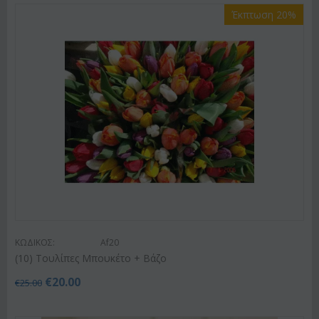
Έκπτωση 20%
ΚΩΔΙΚΟΣ:
Af20
(10) Τουλίπες Μπουκέτο + Βάζο
€
20.00
€
25.00