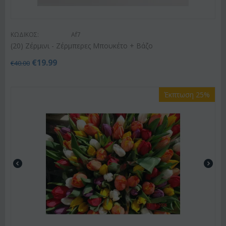
ΚΩΔΙΚΟΣ:
Af7
(20) Ζέρμινι - Ζέρμπερες Μπουκέτο + Βάζο
€
19.99
€
40.00
Έκπτωση 25%