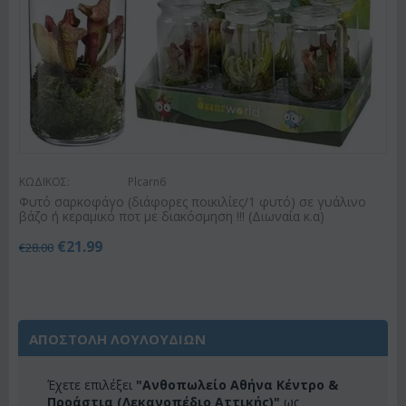
ΚΩΔΙΚΟΣ:
Plcarn6
Φυτό σαρκοφάγο (διάφορες ποικιλίες/1 φυτό) σε γυάλινο
βάζο ή κεραμικό ποτ με διακόσμηση !!! (Διωναία κ.α)
€
21.99
€
28.00
ΑΠΟΣΤΟΛΗ ΛΟΥΛΟΥΔΙΩΝ
Έχετε επιλέξει
"Ανθοπωλείο Αθήνα Κέντρο &
Προάστια (Λεκανοπέδιο Αττικής)"
ως