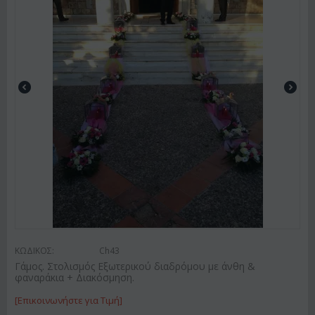
ΚΩΔΙΚΟΣ:
Ch43
Γάμος. Στολισμός Εξωτερικού διαδρόμου με άνθη &
φαναράκια + Διακόσμηση.
[Επικοινωνήστε για Τιμή]