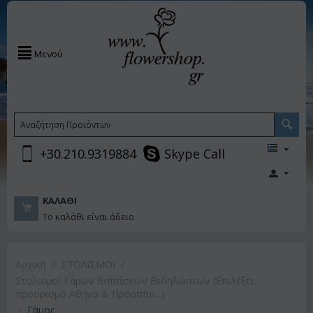
Μενού
+30.210.9319884
Skype Call
ΚΑΛΆΘΙ
Το καλάθι είναι άδειο
Αρχική
/
ΣΤΟΛΙΣΜΟΙ
/
Στολισμοί Γάμων Βαπτίσεων Εκδηλώσεων (Επιλέξτε
προορισμό Αθήνα & Προάστια...)
/
Γάμος