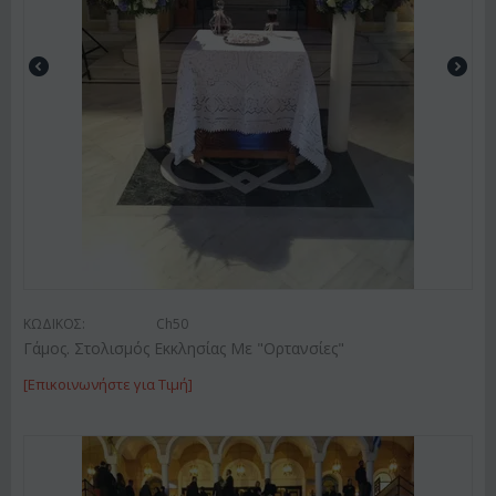
ΚΩΔΙΚΟΣ:
Ch50
Γάμος. Στολισμός Εκκλησίας Με "Ορτανσίες"
[Επικοινωνήστε για Τιμή]