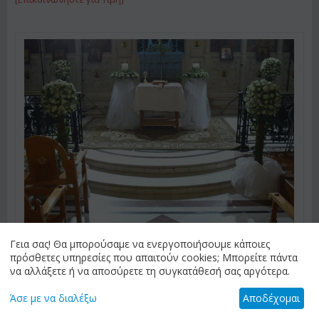
Γεια σας! Θα μπορούσαμε να ενεργοποιήσουμε κάποιες
πρόσθετες υπηρεσίες που απαιτούν cookies; Μπορείτε πάντα
να αλλάξετε ή να αποσύρετε τη συγκατάθεσή σας αργότερα.
ΚΩΔΙΚΟΣ:
Ch8
Διακοσμητικές συνθέσεις με άνθη για το στολισμό γάμου.
Συνθέσεις σε σχήμα Μπάλας.
Άσε με να διαλέξω
Αποδέχομαι