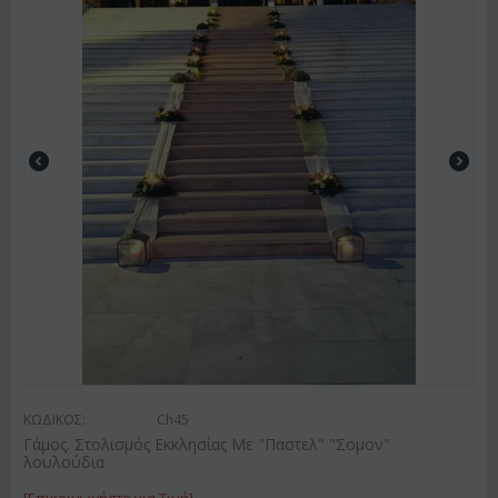
ΚΩΔΙΚΟΣ:
Ch45
Γάμος. Στολισμός Εκκλησίας Με "Παστελ" "Σομον"
λουλούδια
[Επικοινωνήστε για Τιμή]