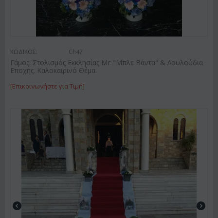
ΚΩΔΙΚΟΣ:
Ch47
Γάμος. Στολισμός Εκκλησίας Με "Μπλε Βάντα" & Λουλούδια
Εποχής. Καλοκαιρινό Θέμα.
[Επικοινωνήστε για Τιμή]