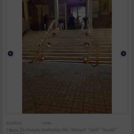
ΚΩΔΙΚΟΣ:
Ch46
Γάμος. Στολισμός Εκκλησίας Με "Μαύρα" "Λιλά" "Λευκά"