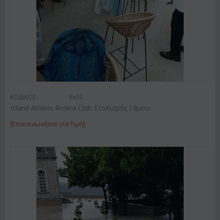
ΚΩΔΙΚΟΣ:
Re22
Island Athens Riviera Club Στολισμός Γάμου.
[Επικοινωνήστε για Τιμή]