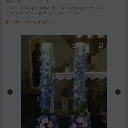
ΚΩΔΙΚΟΣ:
Ch48
Γάμος. Στολισμός Εκκλησίας Με "Μοβ Ορτανσίες" &
Λουλούδια Εποχής. Καλοκαιρινό Θέμα.
[Επικοινωνήστε για Τιμή]