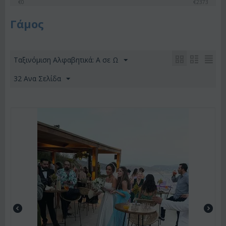
€
0
€
2373
Γάμος
Ταξινόμιση Αλφαβητικά: A σε Ω
32 Ανα Σελίδα