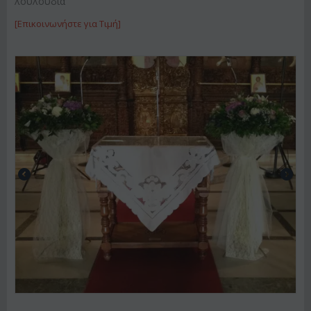
λουλούδια
[Επικοινωνήστε για Τιμή]