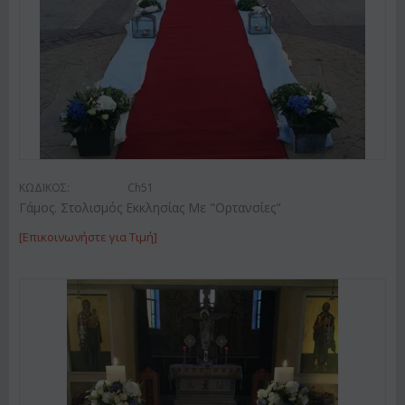
ΚΩΔΙΚΟΣ:
Ch51
Γάμος. Στολισμός Εκκλησίας Με "Ορτανσίες"
[Επικοινωνήστε για Τιμή]