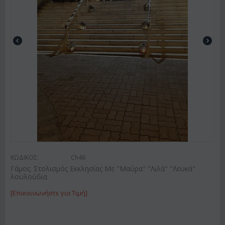
ΚΩΔΙΚΟΣ:
Ch46
Γάμος. Στολισμός Εκκλησίας Με "Μαύρα" "Λιλά" "Λευκά"
λουλούδια
[Επικοινωνήστε για Τιμή]