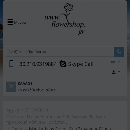
Μενού
+30.210.9319884
Skype Call
ΚΑΛΆΘΙ
Το καλάθι είναι άδειο
Αρχική
/
ΣΤΟΛΙΣΜΟΙ
/
Στολισμοί Γάμων Βαπτίσεων Εκδηλώσεων (Επιλέξτε
προορισμό Αθήνα & Προάστια...)
/
Γάμος
/
Island Athens Riviera Club Στολισμός Γάμου.