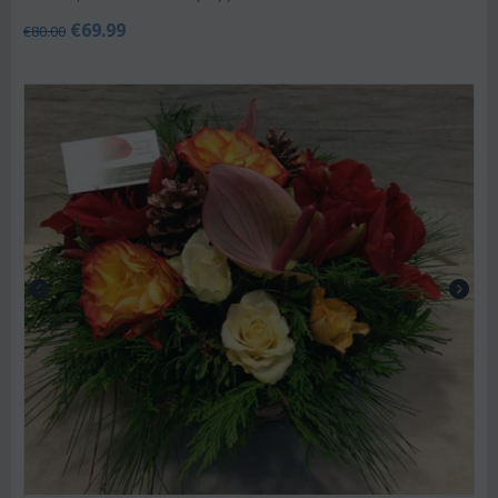
€
69.99
€
80.00