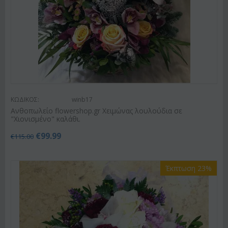
ΚΩΔΙΚΟΣ:
winb17
Ανθοπωλείο flowershop.gr Χειμώνας λουλούδια σε
"Χιονισμένο" καλάθι.
€
99.99
€
115.00
Έκπτωση 23%