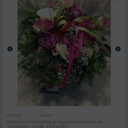
ΚΩΔΙΚΟΣ:
winb19
Ανθοπωλείο flowershop.gr Χειμώνας λουλούδια σε
"Χιονισμένο" καλάθι. Στρογγυλό.