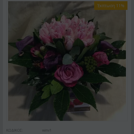
Έκπτωση 11%
ΚΩΔΙΚΟΣ:
winv1