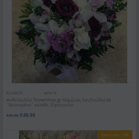
ΚΩΔΙΚΟΣ:
winb18
Ανθοπωλείο flowershop.gr Χειμώνας λουλούδια σε
"Χιονισμένο" καλάθι. Στρογγυλό.
€
49.99
€
65.00
Έκπτωση 13%