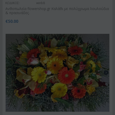
ΚΩΔΙΚΟΣ:
winb8
Ανθοπωλεία flowershop.gr Καλάθι με πολύχρωμα λουλούδια
& πρασινάδες.
€
50.00