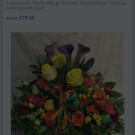
Ανθοπωλείο flowershop.gr Χειμώνας λουλούδια σε "Βάζο με
διακοσμητική άμμο"
€
79.99
€
90.00