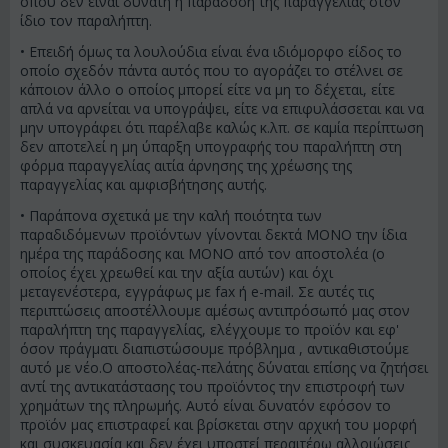
όπου δεν είναι δυνατή η παράδοση της παραγγελίας στον
ίδιο τον παραλήπτη.
• Επειδή όμως τα λουλούδια είναι ένα ιδιόμορφο είδος το
οποίο σχεδόν πάντα αυτός που το αγοράζει το στέλνει σε
κάποιον άλλο ο οποίος μπορεί είτε να μη το δέχεται, είτε
απλά να αρνείται να υπογράψει, είτε να επιφυλάσσεται και να
μην υπογράφει ότι παρέλαβε καλώς κ.λπ. σε καμία περίπτωση
δεν αποτελεί η μη ύπαρξη υπογραφής του παραλήπτη στη
φόρμα παραγγελίας αιτία άρνησης της χρέωσης της
παραγγελίας και αμφισβήτησης αυτής.
• Παράπονα σχετικά με την καλή ποιότητα των
παραδιδόμενων προϊόντων γίνονται δεκτά ΜΟΝΟ την ίδια
ημέρα της παράδοσης και ΜΟΝΟ από τον αποστολέα (ο
οποίος έχει χρεωθεί και την αξία αυτών) και όχι
μεταγενέστερα, εγγράφως με fax ή e-mail. Σε αυτές τις
περιπτώσεις αποστέλλουμε αμέσως αντιπρόσωπό μας στον
παραλήπτη της παραγγελίας, ελέγχουμε το προϊόν και εφ'
όσον πράγματι διαπιστώσουμε πρόβλημα , αντικαθιστούμε
αυτό με νέο.Ο αποστολέας-πελάτης δύναται επίσης να ζητήσει
αντί της αντικατάστασης του προϊόντος την επιστροφή των
χρημάτων της πληρωμής. Αυτό είναι δυνατόν εφόσον το
προϊόν μας επιστραφεί και βρίσκεται στην αρχική του μορφή
και συσκευασία και δεν έχει υποστεί περαιτέρω αλλοιώσεις