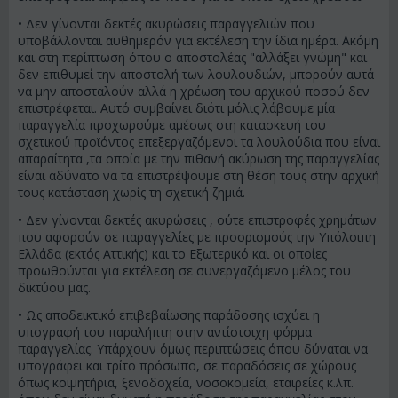
• Δεν γίνονται δεκτές ακυρώσεις παραγγελιών που
υποβάλλονται αυθημερόν για εκτέλεση την ίδια ημέρα. Ακόμη
και στη περίπτωση όπου ο αποστολέας "αλλάξει γνώμη" και
δεν επιθυμεί την αποστολή των λουλουδιών, μπορούν αυτά
να μην αποσταλούν αλλά η χρέωση του αρχικού ποσού δεν
επιστρέφεται. Αυτό συμβαίνει διότι μόλις λάβουμε μία
παραγγελία προχωρούμε αμέσως στη κατασκευή του
σχετικού προϊόντος επεξεργαζόμενοι τα λουλούδια που είναι
απαραίτητα ,τα οποία με την πιθανή ακύρωση της παραγγελίας
είναι αδύνατο να τα επιστρέψουμε στη θέση τους στην αρχική
τους κατάσταση χωρίς τη σχετική ζημιά.
• Δεν γίνονται δεκτές ακυρώσεις , ούτε επιστροφές χρημάτων
που αφορούν σε παραγγελίες με προορισμούς την Υπόλοιπη
Ελλάδα (εκτός Αττικής) και το Εξωτερικό και οι οποίες
προωθούνται για εκτέλεση σε συνεργαζόμενο μέλος του
δικτύου μας.
• Ως αποδεικτικό επιβεβαίωσης παράδοσης ισχύει η
υπογραφή του παραλήπτη στην αντίστοιχη φόρμα
παραγγελίας. Υπάρχουν όμως περιπτώσεις όπου δύναται να
υπογράφει και τρίτο πρόσωπο, σε παραδόσεις σε χώρους
όπως κοιμητήρια, ξενοδοχεία, νοσοκομεία, εταιρείες κ.λπ.