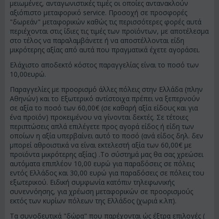
μειωμένες, ανταγωνιστικές τιμές οι οποίες αντανακλούν
αξιόπιστο μεταφορικό service. Προσοχή σε προσφορές
"δωρεάν" μεταφορικών καθώς τις περισσότερες φορές αυτά
περιέχονται στις ίδιες τις τιμές των προϊόντων, με αποτέλεσμα
στο τέλος να παραλαμβάνετε ή να αποστέλλονται είδη
μικρότερης αξίας από αυτά που πραγματικά έχετε αγοράσει.
Ελάχιστο αποδεκτό κόστος παραγγελίας είναι το ποσό των
10,00ευρώ.
Παραγγελίες με προορισμό άλλες πόλεις στην Ελλάδα (πλην
Αθηνών) και το Εξωτερικό αντίστοιχα πρέπει να ξεπερνούν
σε αξία το ποσό των 60,00€ (σε καθαρή αξία είδους και για
ένα προϊόν) προκειμένου να γίνονται δεκτές. Σε τέτοιες
περιπτώσεις απλά επιλέγετε προς αγορά είδος ή είδη των
οποίων η αξία υπερβαίνει αυτό το ποσό (ανά είδος δηλ. δεν
μπορεί αθροιστικά να είναι εκτελεστή αξία των 60,00€ με
προϊόντα μικρότερης αξίας) .Το σύστημά μας θα σας χρεώσει
αυτόματα επιπλέον 10,00 ευρώ για παραδόσεις σε πόλεις
εντός Ελλάδος και 30,00 ευρώ για παραδόσεις σε πόλεις του
εξωτερικού. Ειδική συμφωνία κατόπιν τηλεφωνικής
συνεννόησης, για χρέωση μεταφορικών σε προορισμούς
εκτός των κυρίων πόλεων της Ελλάδος (χωριά κ.λπ).
Τα συνοδευτικά "δώρα" που παρέχονται ώς έξτρα επιλογές (