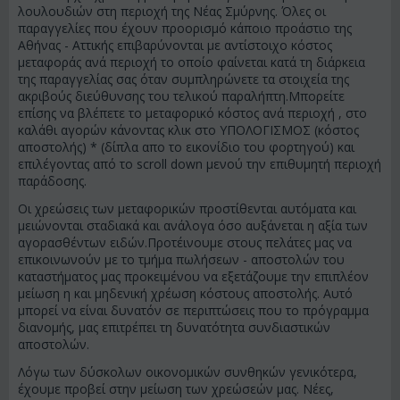
λουλουδιών στη περιοχή της Νέας Σμύρνης. Όλες οι
παραγγελίες που έχουν προορισμό κάποιο προάστιο της
Αθήνας - Αττικής επιβαρύνονται με αντίστοιχο κόστος
μεταφοράς ανά περιοχή το οποίο φαίνεται κατά τη διάρκεια
της παραγγελίας σας όταν συμπληρώνετε τα στοιχεία της
ακριβούς διεύθυνσης του τελικού παραλήπτη.Μπορείτε
επίσης να βλέπετε το μεταφορικό κόστος ανά περιοχή , στο
καλάθι αγορών κάνοντας κλικ στο ΥΠΟΛΟΓΙΣΜΟΣ (κόστος
αποστολής) * (δίπλα απο το εικονίδιο του φορτηγού) και
επιλέγοντας από το scroll down μενού την επιθυμητή περιοχή
παράδοσης.
Οι χρεώσεις των μεταφορικών προστίθενται αυτόματα και
μειώνονται σταδιακά και ανάλογα όσο αυξάνεται η αξία των
αγορασθέντων ειδών.Προτέινουμε στους πελάτες μας να
επικοινωνούν με το τμήμα πωλήσεων - αποστολών του
καταστήματος μας προκειμένου να εξετάζουμε την επιπλέον
μείωση η και μηδενική χρέωση κόστους αποστολής. Αυτό
μπορεί να είναι δυνατόν σε περιπτώσεις που το πρόγραμμα
διανομής, μας επιτρέπει τη δυνατότητα συνδιαστικών
αποστολών.
Λόγω των δύσκολων οικονομικών συνθηκών γενικότερα,
έχουμε προβεί στην μείωση των χρεώσεών μας. Νέες,