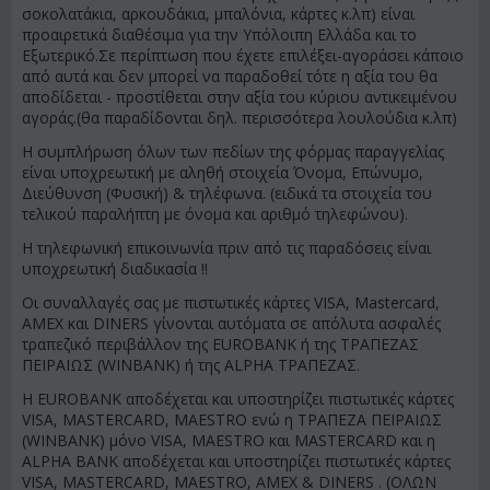
σοκολατάκια, αρκουδάκια, μπαλόνια, κάρτες κ.λπ) είναι
προαιρετικά διαθέσιμα για την Υπόλοιπη Ελλάδα και το
Εξωτερικό.Σε περίπτωση που έχετε επιλέξει-αγοράσει κάποιο
από αυτά και δεν μπορεί να παραδοθεί τότε η αξία του θα
αποδίδεται - προστίθεται στην αξία του κύριου αντικειμένου
αγοράς.(θα παραδίδονται δηλ. περισσότερα λουλούδια κ.λπ)
Η συμπλήρωση όλων των πεδίων της φόρμας παραγγελίας
είναι υποχρεωτική με αληθή στοιχεία Όνομα, Επώνυμο,
Διεύθυνση (Φυσική) & τηλέφωνα. (ειδικά τα στοιχεία του
τελικού παραλήπτη με όνομα και αριθμό τηλεφώνου).
Η τηλεφωνική επικοινωνία πριν από τις παραδόσεις είναι
υποχρεωτική διαδικασία !!
Οι συναλλαγές σας με πιστωτικές κάρτες VISA, Mastercard,
AMEX και DINERS γίνονται αυτόματα σε απόλυτα ασφαλές
τραπεζικό περιβάλλον της EUROBANK ή της ΤΡΑΠΕΖΑΣ
ΠΕΙΡΑΙΩΣ (WINBANK) ή της ALPHA ΤΡΑΠΕΖΑΣ.
Η EUROBANK αποδέχεται και υποστηρίζει πιστωτικές κάρτες
VISA, MASTERCARD, MAESTRO ενώ η ΤΡΑΠΕΖΑ ΠΕΙΡΑΙΩΣ
(WINBANK) μόνο VISA, MAESTRO και MASTERCARD και η
ALPHA BANK αποδέχεται και υποστηρίζει πιστωτικές κάρτες
VISA, MASTERCARD, MAESTRO, AMEX & DINERS . (ΟΛΩΝ