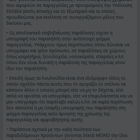
που αφορούν σε παραγγελίες με προορισμούς την Υπόλοιπη
Ελλάδα (εκτός Αττικής) και το Εξωτερικό και οι οποίες
προωθούνται για εκτέλεση σε συνεργαζόμενο μέλος του
δικτύου μας.
• Ως αποδεικτικό επιβεβαίωσης παράδοσης ισχύει η
υπογραφή του παραλήπτη στην αντίστοιχη φόρμα
παραγγελίας. Υπάρχουν όμως περιπτώσεις όπου δύναται να
υπογράφει και τρίτο πρόσωπο, σε παραδόσεις σε χώρους
όπως κοιμητήρια, ξενοδοχεία, νοσοκομεία, εταιρείες κ.λπ.
όπου δεν είναι δυνατή η παράδοση της παραγγελίας στον
ίδιο τον παραλήπτη.
• Επειδή όμως τα λουλούδια είναι ένα ιδιόμορφο είδος το
οποίο σχεδόν πάντα αυτός που το αγοράζει το στέλνει σε
κάποιον άλλο ο οποίος μπορεί είτε να μη το δέχεται, είτε
απλά να αρνείται να υπογράψει, είτε να επιφυλάσσεται και να
μην υπογράφει ότι παρέλαβε καλώς κ.λπ. σε καμία περίπτωση
δεν αποτελεί η μη ύπαρξη υπογραφής του παραλήπτη στη
φόρμα παραγγελίας αιτία άρνησης της χρέωσης της
παραγγελίας και αμφισβήτησης αυτής.
• Παράπονα σχετικά με την καλή ποιότητα των
παραδιδόμενων προϊόντων γίνονται δεκτά ΜΟΝΟ την ίδια