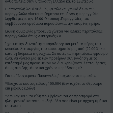
ανθοπωλεία στην υπόλοιπη Ελλάδα και το Εξωτερικό.
Η αποστολή λουλουδιών, φυτών και γενικά όλων των
παραγγελιών γίνεται αυθημερόν εφ' όσον η παραγγελία
ληφθεί μέχρι την 16:00 Ω τοπική .Παραγγελίες που
λαμβάνονται αργότερα παραδίδονται την επομένη ημέρα.
Ειδική συμφωνία μπορεί να γίνεται για ειδικές περιπτώσεις
παραγγελιών όπως νυκτερινές κ.α.
Έχουμε την δυνατότητα παράδοσης και μετά το πέρας του
ωραρίου λειτουργίας του καταστήματός μας από (22:00Ω) και
κατα τη διάρκεια της νύχτας. Σε αυτές τις περιπτώσεις φρόνιμο
είναι να γίνεται μία εκ των προτέρων συνεννόηση με το
κατάστημά μας προκειμένου να διευκρινίζονται λεπτομέρειες,
όπως ακριβής τόπος και χρόνος παράδοσης κ.λπ.
Για τις "Νυχτερινές Παραγγελίες" ισχύουν τα παρακάτω.
*Ελάχιστο κόστος είδους 100,00€ (δεν ισχύει το άθροισμα
επι μέρους ειδών)
*Δεν ισχύουν τα είδη που βρίσκονται σε προσφορά στο
ηλεκτρονικό κατάστημα. (δηλ. όλα όσα είναι με αρχική τιμή και
έκπτωση)