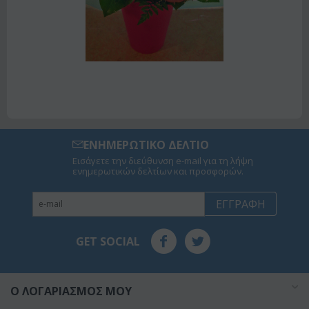
ΕΝΗΜΕΡΩΤΙΚΟ ΔΕΛΤΙΟ
Εισάγετε την διεύθυνση e-mail για τη λήψη
ενημερωτικών δελτίων και προσφορών.
ΕΓΓΡΑΦΉ
GET SOCIAL
O ΛΟΓΑΡΙΑΣΜΌΣ ΜΟΥ