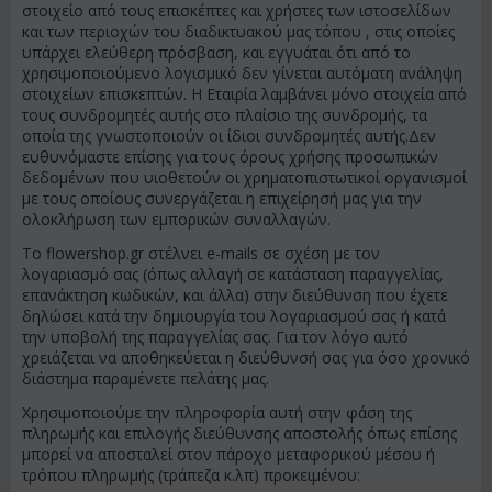
στοιχείο από τους επισκέπτες και χρήστες των ιστοσελίδων
και των περιοχών του διαδικτυακού μας τόπου , στις οποίες
υπάρχει ελεύθερη πρόσβαση, και εγγυάται ότι από το
χρησιμοποιούμενο λογισμικό δεν γίνεται αυτόματη ανάληψη
στοιχείων επισκεπτών. Η Εταιρία λαμβάνει μόνο στοιχεία από
τους συνδρομητές αυτής στο πλαίσιο της συνδρομής, τα
οποία της γνωστοποιούν οι ίδιοι συνδρομητές αυτής.Δεν
ευθυνόμαστε επίσης για τους όρους χρήσης προσωπικών
δεδομένων που υιοθετούν οι χρηματοπιστωτικοί οργανισμοί
με τους οποίους συνεργάζεται η επιχείρησή μας για την
ολοκλήρωση των εμπορικών συναλλαγών.
Το flowershop.gr στέλνει e-mails σε σχέση με τον
λογαριασμό σας (όπως αλλαγή σε κατάσταση παραγγελίας,
επανάκτηση κωδικών, και άλλα) στην διεύθυνση που έχετε
δηλώσει κατά την δημιουργία του λογαριασμού σας ή κατά
την υποβολή της παραγγελίας σας. Για τον λόγο αυτό
χρειάζεται να αποθηκεύεται η διεύθυνσή σας για όσο χρονικό
διάστημα παραμένετε πελάτης μας.
Χρησιμοποιούμε την πληροφορία αυτή στην φάση της
πληρωμής και επιλογής διεύθυνσης αποστολής όπως επίσης
μπορεί να αποσταλεί στον πάροχο μεταφορικού μέσου ή
τρόπου πληρωμής (τράπεζα κ.λπ) προκειμένου: