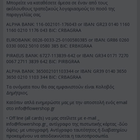
Μπορείτε να καταθέσετε άμεσα σε έναν από τους
ακόλουθους τραπεζικούς λογαριασμούς το ποσό της
παραγγελίας σας.
ALPHA BANK: 116-002101-176043 or IBAN: GR23 0140 1160
1160 0210 1176 043 BIC: CRBAGRAA
EUROBANK: 0026-0033-25-0100580385 or IBAN: GR86 0260
0330 0002 5010 0580 385 BIC: ERBKGRAA
PIRAEUS BANK: 6727-113839-642 or IBAN: GR34 0171 7270
0067 2711 3839 642 BIC: PIRBGRAA
ALPHA BANK: 365002101103344 or IBAN: GR39 0140 3650
3650 0210 1103 344 BIC: CRBAGRAA
Τα ονόματα που θα σας εμφανιστούν είναι Κολοβός
Δημήτριος.
Κατόπιν απλά ενημερώστε μας με την αποστολή ενός email
στο
info@flowershop.gr
• Off line (all cards) να μας στείλετε με e-mail _
info@flowershop.gr
_ αντίγραφο της πιστωτικής κάρτας -δύο
όψεις- με υπογραφή. Αντίγραφο ταυτότητος ή διαβατηρίου
προκειμένου να αποδεικνύεται η ταυτοπροσωπία.