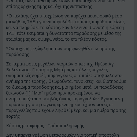
*Οι τιμές των διαθεσίμων ειδών προσαυξάνονται κατά 75%
επί της αρχικής τιμής και όχι της εκπτωτικής.
*Ο πελάτης έχει υποχρέωση να παρέχει μεταφορικό μέσο
(συνήθως ΤΑΞΙ) για να παραλάβει το προς παράδοση είδος
και να πληρώσει το κόστος. Εάν δεν είναι δυνατή η εύρεση
ΤΑΞΙ τότε εκτιμάται η δυνατότητα παράδοσης με μέσο της
εταιρίας μας και συμφωνείται το επι πλέον κόστος.
*Ολοσχερής εξώφληση των συμφωνηθέντων πρό της
παράδοσης.
Σε περιπτώσεις μεγάλων γιορτών όπως π.χ. Ημέρα Αγ.
Βαλεντίνου, Γιορτή της Μητέρας και άλλες μεγάλες
ονομαστικές εορτές, παραγγελίες οι οποίες υποβάλλονται
ανήμερα της εορτής , θεωρούνται "ανοικτές" και διατηρούμε
το δικαίωμα παράδοσης και μία ημέρα μετά. Οι παραδόσεις
ξεκινούν (1) "Μία" ημέρα πριν προκειμένου να
αντιμετωπίζεται ο υψηλός όγκος παραγγελιών. Εγγυημένη
παράδοση για τη συγκεκριμένη ημέρα έχουν αυτές οι
παραγγελίες που έχουν ληφθεί μέχρι και μία ημέρα προ της
εορτής.
Κόστος μεταφοράς - Τρόποι πληρωμής
Δεν υπάρχει χρέωση μεταφορικών για τοπική αποστολή