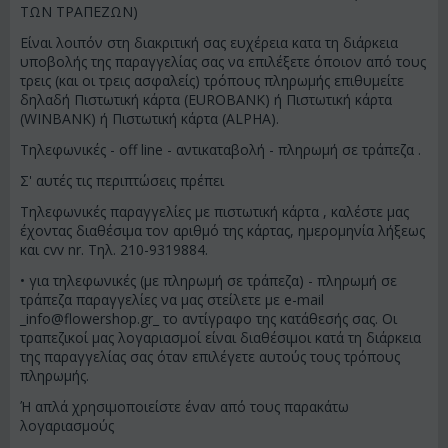
ΤΩΝ ΤΡΑΠΕΖΩΝ)
Είναι λοιπόν στη διακριτική σας ευχέρεια κατα τη διάρκεια
υποβολής της παραγγελίας σας να επιλέξετε όποιον από τους
τρεις (και οι τρεις ασφαλείς) τρόπους πληρωμής επιθυμείτε
δηλαδή Πιστωτική κάρτα (EUROBANK) ή Πιστωτική κάρτα
(WINBANK) ή Πιστωτική κάρτα (ALPHA).
Τηλεφωνικές - off line - αντικαταβολή - πληρωμή σε τράπεζα .
Σ' αυτές τις περιπτώσεις πρέπει
Τηλεφωνικές παραγγελίες με πιστωτική κάρτα , καλέστε μας
έχοντας διαθέσιμα τον αριθμό της κάρτας, ημερομηνία λήξεως
και cvv nr. Τηλ. 210-9319884.
• για τηλεφωνικές (με πληρωμή σε τράπεζα) - πληρωμή σε
τράπεζα παραγγελίες να μας στείλετε με e-mail
_info@flowershop.gr
_ το αντίγραφο της κατάθεσής σας. Οι
τραπεζικοί μας λογαριασμοί είναι διαθέσιμοι κατά τη διάρκεια
της παραγγελίας σας όταν επιλέγετε αυτούς τους τρόπους
πληρωμής.
Ή απλά χρησιμοποιείστε έναν από τους παρακάτω
λογαριασμούς