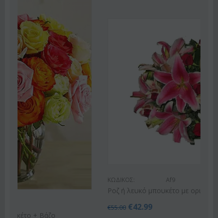
Έκπτωση 22%
ΚΩΔΙΚΟΣ:
Af9
Ροζ ή λευκό μπουκέτο με οριένταλ λίλιουμ
€
42.99
€
55.00