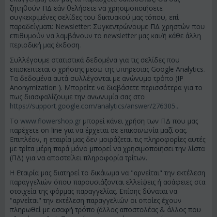
ζητηθούν ΠΔ εάν θελήσετε να χρησιμοποιήσετε
συγκεκριμένες σελίδες του δικτυακού μας τόπου, επί
παραδείγματι: Newsletter: Συγκεντρώνουμε ΠΔ χρηστών που
επιθυμούν να λαμβάνουν το newsletter μας και/ή κάθε άλλη
περιοδική μας έκδοση.
Συλλέγουμε στατιστικά δεδομένα για τις σελίδες που
επισκεπτεται ο χρήστης μεσω της υπηρεσιας Google Analytics.
Τα δεδομένα αυτά συλλέγονται με ανώνυμο τρόπο (IP
Anonymization ). Μπορείτε να διαβάσετε περισσότερα για το
πως διασφαλίζουμε την ανωνυμία σας στο
https://support.google.com/analytics/answer/276305...
To
www.flowershop.gr
μπορεί κάνει χρήση των ΠΔ που μας
παρέχετε on-line για να έρχεται σε επικοινωνία μαζί σας.
Επιπλέον, η εταιρία μας δεν μοιράζεται τις πληροφορίες αυτές
με τρίτα μέρη παρά μόνο μπορεί να χρησιμοποιήσει την λίστα
(ΠΔ) για να αποστείλει πληροφορία τρίτων.
Η Εταιρία μας διατηρεί το δικάιωμα να "αρνείται" την εκτέλεση
παραγγελιών όπου παρουσιάζονται ελλείψεις ή ασάφειες στα
στοιχεία της φόρμας παραγγελίας. Επίσης δύναται να
"αρνείται" την εκτέλεση παραγγελιών οι οποίες έχουν
πληρωθεί με ασαφή τρόπο (άλλος αποστολέας & άλλος που