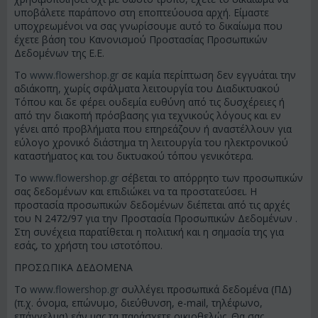
υποβάλετε παράπονο στη εποπτεύουσα αρχή. Είμαστε
υποχρεωμένοι να σας γνωρίσουμε αυτό το δικαίωμα που
έχετε βάση του Κανονισμού Προστασίας Προσωπικών
Δεδομένων της Ε.Ε.
To
www.flowershop.gr
σε καμία περίπτωση δεν εγγυάται την
αδιάκοπη, χωρίς σφάλματα λειτουργία του Διαδικτυακού
Τόπου και δε φέρει ουδεμία ευθύνη από τις δυσχέρειες ή
από την διακοπή πρόσβασης για τεχνικούς λόγους και εν
γένει από προβλήματα που επηρεάζουν ή αναστέλλουν για
εύλογο χρονικό διάστημα τη λειτουργία του ηλεκτρονικού
καταστήματος και του δικτυακού τόπου γενικότερα.
Το
www.flowershop.gr
σέβεται το απόρρητο των προσωπικών
σας δεδομένων και επιδιώκει να τα προστατεύσει. Η
προστασία προσωπικών δεδομένων διέπεται από τις αρχές
του Ν 2472/97 για την Προστασία Προσωπικών Δεδομένων .
Στη συνέχεια παρατίθεται η πολιτική και η σημασία της για
εσάς, το χρήστη του ιστοτόπου.
ΠΡΟΣΩΠΙΚΑ ΔΕΔΟΜΕΝΑ
To
www.flowershop.gr
συλλέγει προσωπικά δεδομένα (ΠΔ)
(π.χ. όνομα, επώνυμο, διεύθυνση, e-mail, τηλέφωνο,
επάγγελμα) εάν μας τα παράσχετε οικιοθελώς. Θα σας