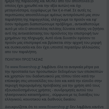
ημέρα της παράδοσης και ΜΟΝΟ από τον αποστολέα (ο
οποίος έχει χρεωθεί και την αξία αυτών) και όχι
μεταγενέστερα, εγγράφως με fax ή e-mail. Σε αυτές τις
περιπτώσεις αποστέλλουμε αμέσως αντιπρόσωπό μας στον
παραλήπτη της παραγγελίας, ελέγχουμε το προϊόν και εφ'
όσον πράγματι διαπιστώσουμε πρόβλημα , αντικαθιστούμε
αυτό με νέο.Ο αποστολέας-πελάτης δύναται επίσης να ζητήσει
αντί της αντικατάστασης του προϊόντος την επιστροφή των
χρημάτων της πληρωμής. Αυτό είναι δυνατόν εφόσον το
προϊόν μας επιστραφεί και βρίσκεται στην αρχική του μορφή
και συσκευασία και δεν έχει υποστεί περαιτέρω αλλοιώσεις
απο τον παραλήπτη.
ΠΟΛΙΤΙΚΗ ΠΡΟΣΤΑΣΙΑΣ
Το
www.flowershop.gr
λαμβάνει όλα τα αναγκαία μέτρα για
την προστασία των προσωπικών δεδομένων των επισκεπτών
και χρηστών του διαδικτυακού μας τόπου τόσο κατά την
επίσκεψη στις ιστοσελίδες του όσο και κατά την είσοδο στην
περιοχή περιορισμένης πρόσβασης για την χρήση από τους
εξουσιοδοτημένους χρήστες - συνδρομητές αυτού του
ηλεκτρονικού καταστήματος , σύμφωνα με τις διατάξεις του
ελληνικού, κοινοτικού και διεθνούς δικαίου.
Διευκρινίζεται ότι το
www.flowershop.gr
δεν λαμβάνει κανένα