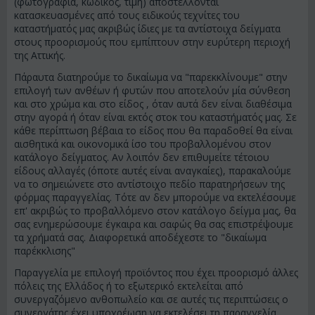
(φωτογραφία, κωδικός, τιμή) αποστέλλονται
κατασκευασμένες από τους ειδικούς τεχνίτες του
καταστήματός μας ακριβώς ίδιες με τα αντίστοιχα δείγματα
στους προορισμούς που εμπίπτουν στην ευρύτερη περιοχή
της Αττικής.
Πάραυτα διατηρούμε το δικαίωμα να "παρεκκλίνουμε" στην
επιλογή των ανθέων ή φυτών που αποτελούν μία σύνθεση
και στο χρώμα και στο είδος , όταν αυτά δεν είναι διαθέσιμα
στην αγορά ή όταν είναι εκτός στοκ του καταστήματός μας. Σε
κάθε περίπτωση βέβαια το είδος που θα παραδοθεί θα είναι
αισθητικά και οικονομικά ίσο του προβαλλομένου στον
κατάλογο δείγματος. Αν λοιπόν δεν επιθυμείτε τέτοιου
είδους αλλαγές (όποτε αυτές είναι αναγκαίες), παρακαλούμε
να το σημειώνετε στο αντίστοιχο πεδίο παρατηρήσεων της
φόρμας παραγγελίας. Τότε αν δεν μπορούμε να εκτελέσουμε
επ' ακριβώς το προβαλλόμενο στον κατάλογο δείγμα μας, θα
σας ενημερώσουμε έγκαιρα και σαφώς θα σας επιστρέψουμε
τα χρήματά σας. Διαφορετικά αποδέχεστε το "δικαίωμα
παρέκκλισης"
Παραγγελία με επιλογή προϊόντος που έχει προορισμό άλλες
πόλεις της Ελλάδος ή το εξωτερικό εκτελείται από
συνεργαζόμενο ανθοπωλείο και σε αυτές τις περιπτώσεις ο
συνεργάτης έχει υποχρέωση να εκτελέσει τη παραγγελία