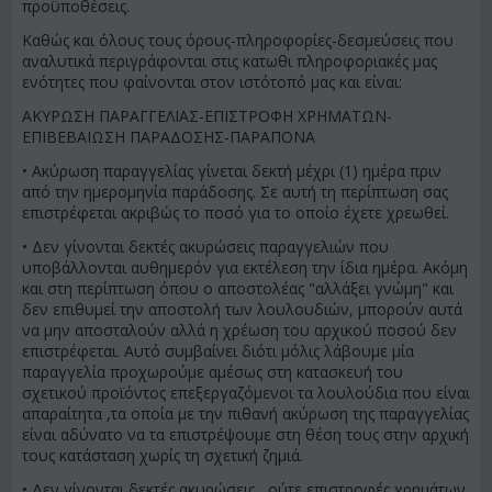
προϋποθέσεις.
Καθώς και όλους τους όρους-πληροφορίες-δεσμεύσεις που
αναλυτικά περιγράφονται στις κατωθι πληροφοριακές μας
ενότητες που φαίνονται στον ιστότοπό μας και είναι:
ΑΚΥΡΩΣΗ ΠΑΡΑΓΓΕΛΙΑΣ-ΕΠΙΣΤΡΟΦΗ ΧΡΗΜΑΤΩΝ-
ΕΠΙΒΕΒΑΙΩΣΗ ΠΑΡΑΔΟΣΗΣ-ΠΑΡΑΠΟΝΑ
• Ακύρωση παραγγελίας γίνεται δεκτή μέχρι (1) ημέρα πριν
από την ημερομηνία παράδοσης. Σε αυτή τη περίπτωση σας
επιστρέφεται ακριβώς το ποσό για το οποίο έχετε χρεωθεί.
• Δεν γίνονται δεκτές ακυρώσεις παραγγελιών που
υποβάλλονται αυθημερόν για εκτέλεση την ίδια ημέρα. Ακόμη
και στη περίπτωση όπου ο αποστολέας "αλλάξει γνώμη" και
δεν επιθυμεί την αποστολή των λουλουδιών, μπορούν αυτά
να μην αποσταλούν αλλά η χρέωση του αρχικού ποσού δεν
επιστρέφεται. Αυτό συμβαίνει διότι μόλις λάβουμε μία
παραγγελία προχωρούμε αμέσως στη κατασκευή του
σχετικού προϊόντος επεξεργαζόμενοι τα λουλούδια που είναι
απαραίτητα ,τα οποία με την πιθανή ακύρωση της παραγγελίας
είναι αδύνατο να τα επιστρέψουμε στη θέση τους στην αρχική
τους κατάσταση χωρίς τη σχετική ζημιά.
• Δεν γίνονται δεκτές ακυρώσεις , ούτε επιστροφές χρημάτων