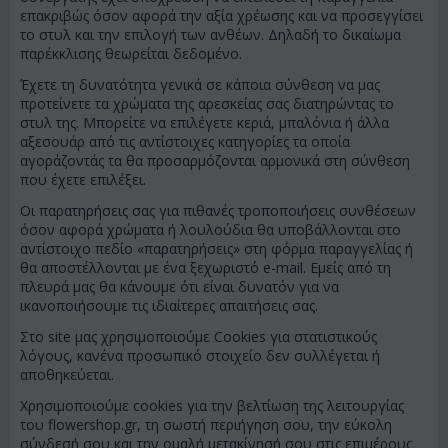
επακριβώς όσον αφορά την αξία χρέωσης και να προσεγγίσει
το στυλ και την επιλογή των ανθέων. Δηλαδή το δικαίωμα
παρέκκλισης θεωρείται δεδομένο.
Έχετε τη δυνατότητα γενικά σε κάποια σύνθεση να μας
προτείνετε τα χρώματα της αρεσκείας σας διατηρώντας το
στυλ της. Μπορείτε να επιλέγετε κεριά, μπαλόνια ή άλλα
αξεσουάρ από τις αντίστοιχες κατηγορίες τα οποία
αγοράζοντάς τα θα προσαρμόζονται αρμονικά στη σύνθεση
που έχετε επιλέξει.
Οι παρατηρήσεις σας για πιθανές τροποποιήσεις συνθέσεων
όσον αφορά χρώματα ή λουλούδια θα υποβάλλονται στο
αντίστοιχο πεδίο «παρατηρήσεις» στη φόρμα παραγγελίας ή
θα αποστέλλονται με ένα ξεχωριστό e-mail. Εμείς από τη
πλευρά μας θα κάνουμε ότι είναι δυνατόν για να
ικανοποιήσουμε τις ιδιαίτερες απαιτήσεις σας.
Στο site μας χρησιμοποιούμε Cookies για στατιστικούς
λόγους, κανένα προσωπικό στοιχείο δεν συλλέγεται ή
αποθηκεύεται.
Χρησιμοποιούμε cookies για την βελτίωση της λειτουργίας
του flowershop.gr, τη σωστή περιήγηση σου, την εύκολη
σύνδεσή σου και την ομαλή μετακίνησή σου στις επιμέρους