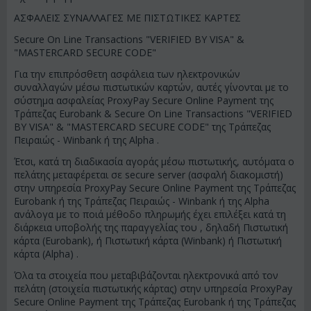
ΑΣΦΑΛΕΙΣ ΣΥΝΑΛΛΑΓΕΣ ΜΕ ΠΙΣΤΩΤΙΚΕΣ ΚΑΡΤΕΣ
Secure On Line Transactions "VERIFIED BY VISA" &
"MASTERCARD SECURE CODE"
Για την επιπρόσθετη ασφάλεια των ηλεκτρονικών
συναλλαγών μέσω πιστωτικών καρτών, αυτές γίνονται με το
σύστημα ασφαλείας ProxyPay Secure Online Payment της
Τράπεζας Eurobank & Secure On Line Transactions "VERIFIED
BY VISA" & "MASTERCARD SECURE CODE" της Τράπεζας
Πειραιώς - Winbank ή της Alpha .
Έτσι, κατά τη διαδικασία αγοράς μέσω πιστωτικής, αυτόματα ο
πελάτης μεταφέρεται σε secure server (ασφαλή διακομιστή)
στην υπηρεσία ProxyPay Secure Online Payment της Τράπεζας
Eurobank ή της Τράπεζας Πειραιώς - Winbank ή της Alpha
ανάλογα με το ποιά μέθοδο πληρωμής έχει επιλέξει κατά τη
διάρκεια υποβολής της παραγγελίας του , δηλαδή Πιστωτική
κάρτα (Eurobank), ή Πιστωτική κάρτα (Winbank) ή Πιστωτική
κάρτα (Alpha) .
Όλα τα στοιχεία που μεταβιβάζονται ηλεκτρονικά από τον
πελάτη (στοιχεία πιστωτικής κάρτας) στην υπηρεσία ProxyPay
Secure Online Payment της Τράπεζας Eurobank ή της Τράπεζας