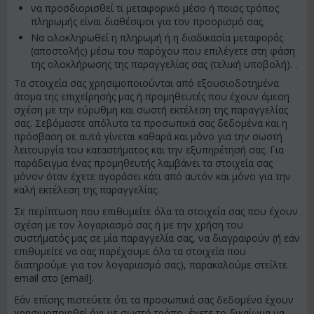
να προσδιορισθεί τι μεταφορικό μέσο ή ποιος τρόπος
πληρωμής είναι διαθέσιμοι για τον προορισμό σας.
Να ολοκληρωθεί η πληρωμή ή η διαδικασία μεταφοράς
(αποστολής) μέσω του παρόχου που επιλέγετε στη φάση
της ολοκλήρωσης της παραγγελίας σας (τελική υποβολή). .
Τα στοιχεία σας χρησιμοποιούνται από εξουσιοδοτημένα
άτομα της επιχείρησής μας ή προμηθευτές που έχουν άμεση
σχέση με την εύρυθμη και σωστή εκτέλεση της παραγγελίας
σας. Σεβόμαστε απόλυτα τα προσωπικά σας δεδομένα και η
πρόσβαση σε αυτά γίνεται καθαρά και μόνο για την σωστή
λειτουργία του καταστήματος και την εξυπηρέτησή σας. Για
παράδειγμα ένας προμηθευτής λαμβάνει τα στοιχεία σας
μόνον όταν έχετε αγοράσει κάτι από αυτόν και μόνο για την
καλή εκτέλεση της παραγγελίας.
Σε περίπτωση που επιθυμείτε όλα τα στοιχεία σας που έχουν
σχέση με τον λογαριασμό σας ή με την χρήση του
συστήματός μας σε μία παραγγελία σας, να διαγραφούν (ή εάν
επιθυμείτε να σας παρέχουμε όλα τα στοιχεία που
διατηρούμε για τον λογαριασμό σας), παρακαλούμε στείλτε
email στο [email].
Εάν επίσης πιστεύετε ότι τα προσωπικά σας δεδομένα έχουν
χρησιμοποιηθεί όχι με σωστό τρόπο, έχετε το δικαίωμα να