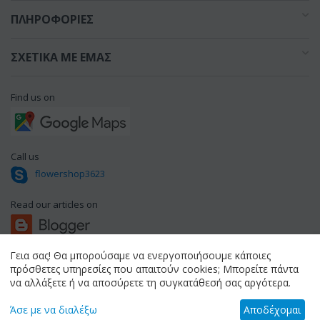
ΠΛΗΡΟΦΟΡΊΕΣ
ΣΧΕΤΙΚΆ ΜΕ ΕΜΆΣ
Find us on
Call us
flowershop3623
Read our articles on
Γεια σας! Θα μπορούσαμε να ενεργοποιήσουμε κάποιες
πρόσθετες υπηρεσίες που απαιτούν cookies; Μπορείτε πάντα
© 1994 - 2026 flowershop.gr.
να αλλάξετε ή να αποσύρετε τη συγκατάθεσή σας αργότερα.
Άσε με να διαλέξω
Αποδέχομαι