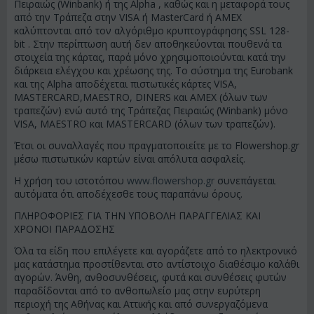
Πειραιώς (Winbank) ή της Alpha , καθώς και η μεταφορά τους
από την Τράπεζα στην VISA ή MasterCard ή AMEX
καλύπτονται από τον αλγόριθμο κρυπτογράφησης SSL 128-
bit . Στην περίπτωση αυτή δεν αποθηκεύονται πουθενά τα
στοιχεία της κάρτας, παρά μόνο χρησιμοποιούνται κατά την
διάρκεια ελέγχου και χρέωσης της. Το σύστημα της Eurobank
και της Alpha αποδέχεται πιστωτικές κάρτες VISA,
MASTERCARD,MAESTRO, DINERS και AMEX (όλων των
τραπεζών) ενώ αυτό της Τράπεζας Πειραιώς (Winbank) μόνο
VISA, MAESTRO και MASTERCARD (όλων των τραπεζών).
Έτσι οι συναλλαγές που πραγματοποιείτε με το Flowershop.gr
μέσω πιστωτικών καρτών είναι απόλυτα ασφαλείς.
Η χρήση του ιστοτόπου
www.flowershop.gr
συνεπάγεται
αυτόματα ότι αποδέχεσθε τους παραπάνω όρους.
ΠΛΗΡΟΦΟΡΙΕΣ ΓΙΑ ΤΗΝ ΥΠΟΒΟΛΗ ΠΑΡΑΓΓΕΛΙΑΣ ΚΑΙ
ΧΡΟΝΟΙ ΠΑΡΑΔΟΣΗΣ
Όλα τα είδη που επιλέγετε και αγοράζετε από το ηλεκτρονικό
μας κατάστημα προστίθενται στο αντίστοιχο διαθέσιμο καλάθι
αγορών. Άνθη, ανθοσυνθέσεις, φυτά και συνθέσεις φυτών
παραδίδονται από το ανθοπωλείο μας στην ευρύτερη
περιοχή της Αθήνας και Αττικής και από συνεργαζόμενα