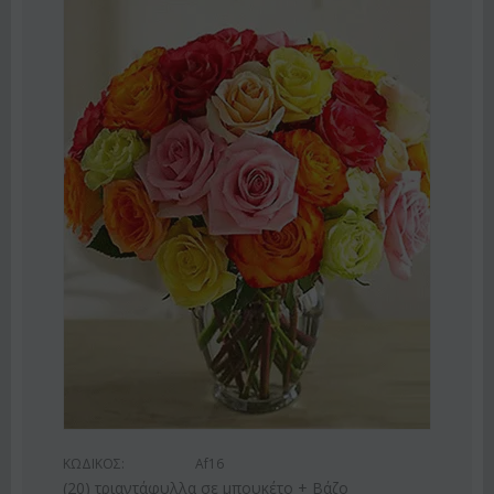
2%
ΚΩΔ
Ροζ
ΚΩΔΙΚΟΣ:
Af16
€
55
(20) τριαντάφυλλα σε μπουκέτο + Βάζο