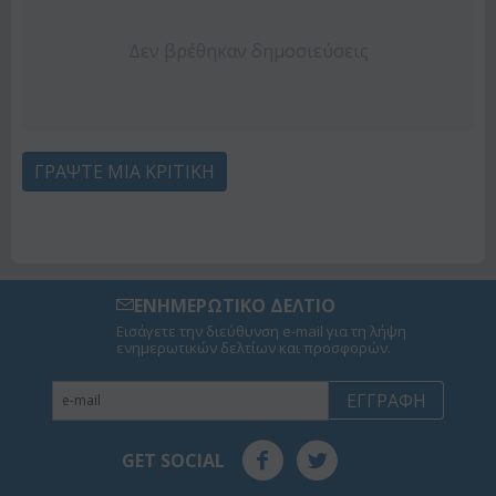
Δεν βρέθηκαν δημοσιεύσεις
ΓΡΆΨΤΕ ΜΙΑ ΚΡΙΤΙΚΉ
ΕΝΗΜΕΡΩΤΙΚΟ ΔΕΛΤΙΟ
Εισάγετε την διεύθυνση e-mail για τη λήψη
ενημερωτικών δελτίων και προσφορών.
ΕΓΓΡΑΦΉ
GET SOCIAL