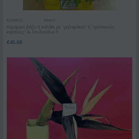
ΚΩΔΙΚΟΣ:
Newc5
Κεραμικό βάζο ή καλάθι με "μηλαράκια" ή "τροπικούς
καρπούς" & λουλούδια !!!
€
45.00