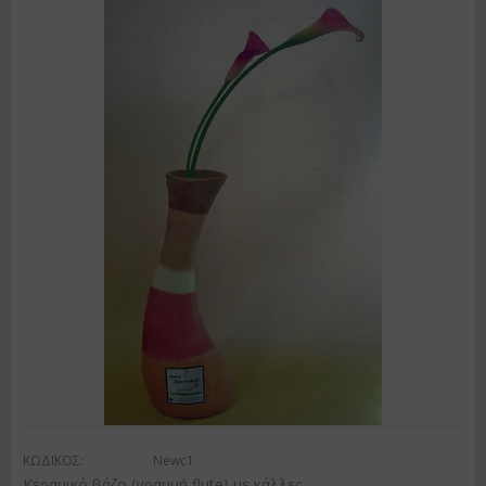
ΚΩΔΙΚΟΣ:
Newc1
Κεραμικό βάζο (γραμμή flute) με κάλλες