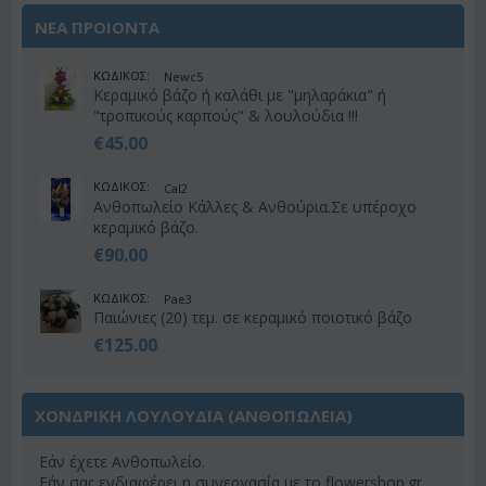
ΝΕΑ ΠΡΟΙΟΝΤΑ
ΚΩΔΙΚΟΣ:
Newc5
Κεραμικό βάζο ή καλάθι με "μηλαράκια" ή
"τροπικούς καρπούς" & λουλούδια !!!
€
45.00
ΚΩΔΙΚΟΣ:
Cal2
Ανθοπωλείο Κάλλες & Ανθούρια.Σε υπέροχο
κεραμικό βάζο.
€
90.00
ΚΩΔΙΚΟΣ:
Pae3
Παιώνιες (20) τεμ. σε κεραμικό ποιοτικό βάζο
€
125.00
ΧΟΝΔΡΙΚΗ ΛΟΥΛΟΥΔΙΑ (ΑΝΘΟΠΩΛΕΊΑ)
Εάν έχετε Ανθοπωλείο.
Εάν σας ενδιαφέρει η συνεργασία με το flowershop.gr