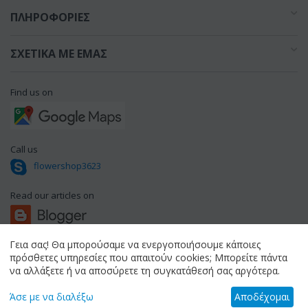
ΠΛΗΡΟΦΟΡΊΕΣ
ΣΧΕΤΙΚΆ ΜΕ ΕΜΆΣ
Find us on
Call us
flowershop3623
Read our articles on
Γεια σας! Θα μπορούσαμε να ενεργοποιήσουμε κάποιες
πρόσθετες υπηρεσίες που απαιτούν cookies; Μπορείτε πάντα
© 1994 - 2026 flowershop.gr.
να αλλάξετε ή να αποσύρετε τη συγκατάθεσή σας αργότερα.
Άσε με να διαλέξω
Αποδέχομαι