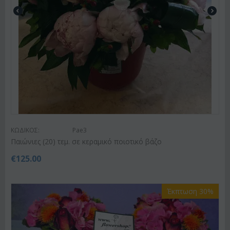
ΚΩΔΙΚΟΣ:
Pae3
Παιώνιες (20) τεμ. σε κεραμικό ποιοτικό βάζο
€
125.00
Έκπτωση 30%