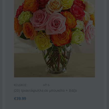
ΚΩΔΙΚΟΣ:
Af9
Ροζ ή λευκό μπουκέτο με οριένταλ λίλιουμ
€
42.99
€
55.00