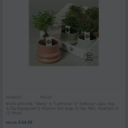
ΚΩΔΙΚΟΣ:
Plbo22
Φυτό μπονσάι "Φίκος" ή "Carmona" ή "Zelkova" ύψος περ.
0,25μ.Κεραμεικό ή Πέτρινο ποτ Διαμ. 0,15μ. Νέο, Ιδιαίτερο !!!
(1) Φυτό
€
44.99
€
55.00