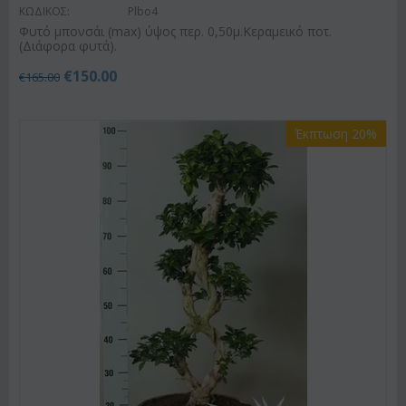
ΚΩΔΙΚΟΣ:
Plbo4
Φυτό μπονσάι (max) ύψος περ. 0,50μ.Κεραμεικό ποτ.
(Διάφορα φυτά).
€
150.00
€
165.00
Έκπτωση 20%