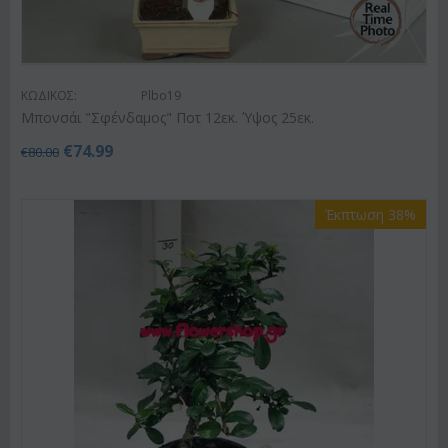
ΚΩΔΙΚΟΣ:
Plbo19
Μπονσάι "Σφένδαμος" Ποτ 12εκ. Ύψος 25εκ.
€
74.99
€
80.00
Έκπτωση 38%