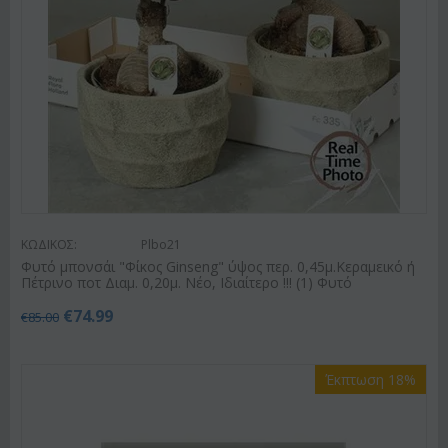
ΚΩΔΙΚΟΣ:
Plbo21
Φυτό μπονσάι "Φίκος Ginseng" ύψος περ. 0,45μ.Κεραμεικό ή
Πέτρινο ποτ Διαμ. 0,20μ. Νέο, Ιδιαίτερο !!! (1) Φυτό
€
74.99
€
85.00
Έκπτωση 18%