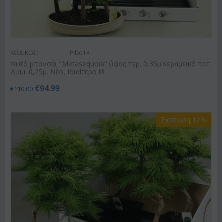
ΚΩΔΙΚΟΣ:
Plbo14
Φυτό μπονσάι "Metasequoia" ύψος περ. 0,35μ.Κεραμεικό ποτ
Διαμ. 0,25μ. Νέο, Ιδιαίτερο !!!!
€
94.99
€
110.00
Έκπτωση 12%