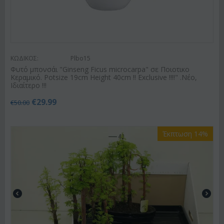
ΚΩΔΙΚΟΣ:
Plbo15
Φυτό μπονσάι "Ginseng Ficus microcarpa" σε Ποιοτικο
Κεραμικό. Potsize 19cm Height 40cm !! Exclusive !!!!" .Νέο,
Ιδιαίτερο !!!
€
29.99
€
50.00
Έκπτωση 14%