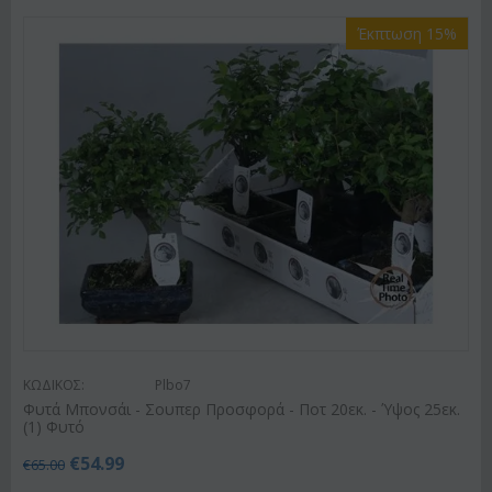
Έκπτωση 15%
ΚΩΔΙΚΟΣ:
Plbo7
Φυτά Μπονσάι - Σουπερ Προσφορά - Ποτ 20εκ. - Ύψος 25εκ.
(1) Φυτό
€
54.99
€
65.00