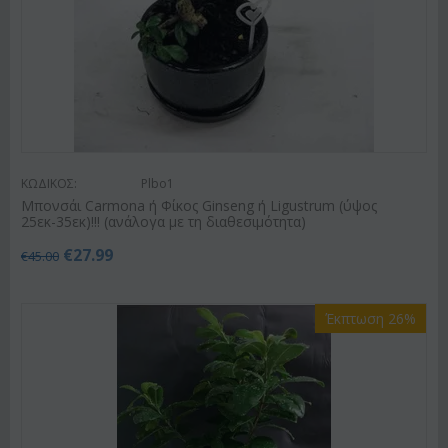
ΚΩΔΙΚΟΣ:
Plbo1
Μπονσάι Carmona ή Φίκος Ginseng ή Ligustrum (ύψος
25εκ-35εκ)!!! (ανάλογα με τη διαθεσιμότητα)
€
27.99
€
45.00
Έκπτωση 26%