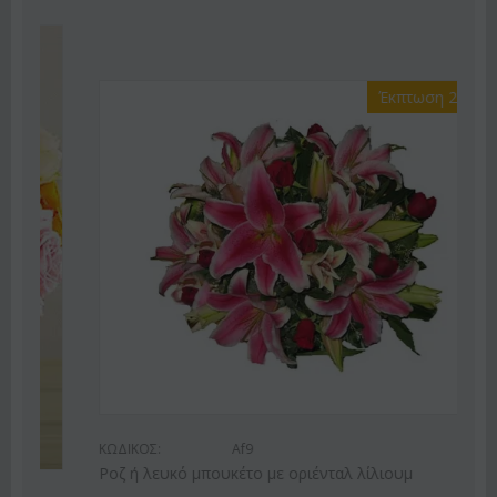
Έκπτωση 22%
ΚΩΔΙΚΟΣ:
Af9
Ροζ ή λευκό μπουκέτο με οριένταλ λίλιουμ