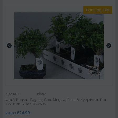
Έκπτωση 34%
ΚΩΔΙΚΟΣ:
Plbo2
Φυτό Bonsai. Τυχαίες Ποικιλίες . Φρέσκα & Υγιή Φυτά. Ποτ
12-16 εκ. Ύψος 20-25 εκ.
€
24.99
€
38.00