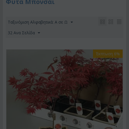
Φυτά Μπονσάι
Ταξινόμιση Αλφαβητικά: A σε Ω
32 Ανα Σελίδα
Έκπτωση 6%