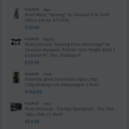
ΚΩΔΙΚΟΣ:
Afp4
Φυτό Φίκος "Ginseng" σε ποιοτικό 9 εκ. ποτ!!!
(Μόνο για την ΑΤΤΙΚΗ)
€
20.00
ΚΩΔΙΚΟΣ:
Plbo15
Φυτό μπονσάι "Ginseng Ficus microcarpa" σε
Ποιοτικο Κεραμικό. Potsize 19cm Height 40cm !!
Exclusive !!!!" .Νέο, Ιδιαίτερο !!!
€
29.99
ΚΩΔΙΚΟΣ:
Plbo9
Μπονσάι φίκος συνολικού ύψους περ.
1,00μ.Ιδιαίτερο και πανέμορφο!! S-form
€
164.99
ΚΩΔΙΚΟΣ:
Plbo7
Φυτά Μπονσάι - Σουπερ Προσφορά - Ποτ 20εκ. -
Ύψος 25εκ. (1) Φυτό
€
54.99