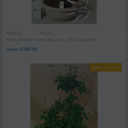
ΚΩΔΙΚΟΣ:
Plbo13
Φυτό μπονσάι (max) ύψος περ. 1.40μ. Σχήμα 8!!!!
€
399.99
€
500.00
Έκπτωση 23%