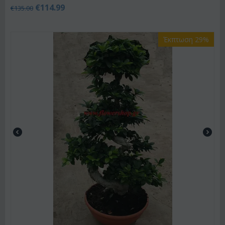
€
114.99
€
135.00
Έκπτωση 29%