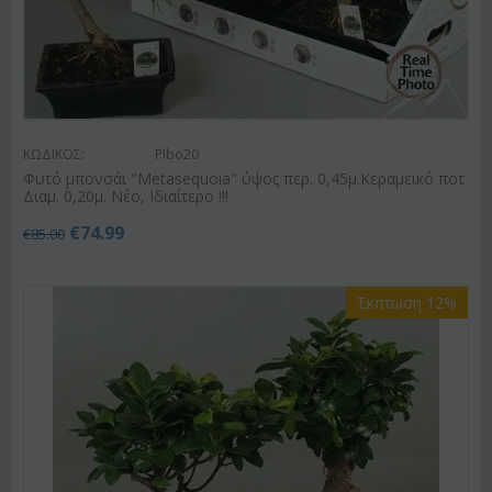
ΚΩΔΙΚΟΣ:
Plbo20
Φυτό μπονσάι "Metasequoia" ύψος περ. 0,45μ.Κεραμεικό ποτ
Διαμ. 0,20μ. Νέο, Ιδιαίτερο !!!
€
74.99
€
85.00
Έκπτωση 12%