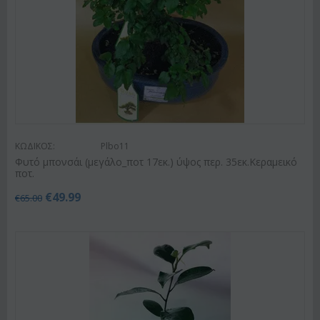
ΚΩΔΙΚΟΣ:
Plbo11
Φυτό μπονσάι (μεγάλο_ποτ 17εκ.) ύψος περ. 35εκ.Κεραμεικό
ποτ.
€
49.99
€
65.00