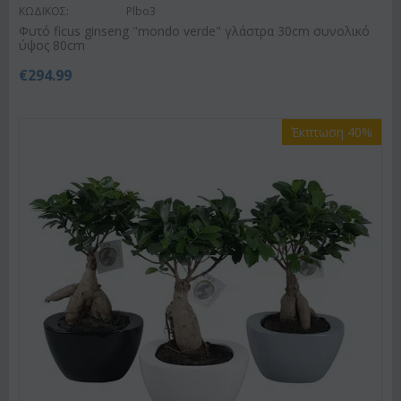
ΚΩΔΙΚΟΣ:
Plbo3
Φυτό ficus ginseng "mondo verde" γλάστρα 30cm συνολικό
ύψος 80cm
€
294.99
Έκπτωση 40%