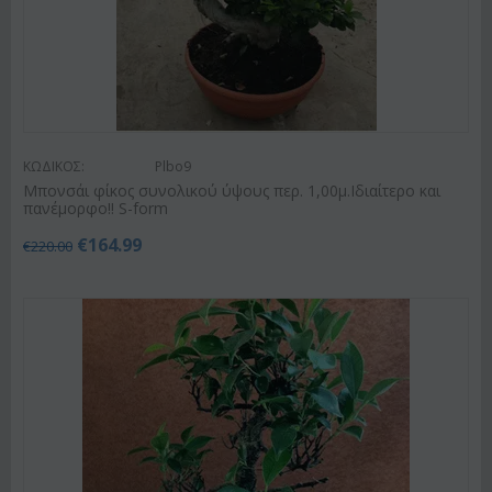
ΚΩΔΙΚΟΣ:
Plbo9
Μπονσάι φίκος συνολικού ύψους περ. 1,00μ.Ιδιαίτερο και
πανέμορφο!! S-form
€
164.99
€
220.00