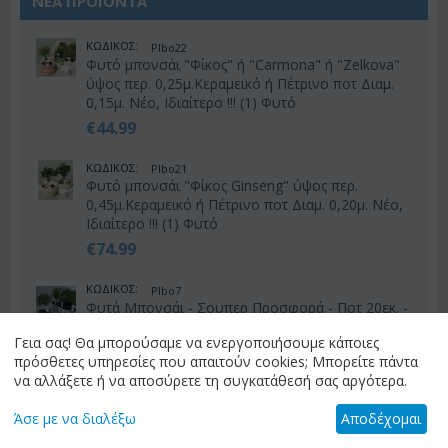
ΝΕΑ ΠΡΟΙΟΝΤΑ
ΚΩΔΙΚΟΣ:
Plbo22
Φυτό μπονσάι "Φίκος" ή "Carmona" ή "Zelkova"
ύψος περ. 0,25μ.Κεραμεικό ή Πέτρινο ποτ Διαμ.
0,15μ. Νέο, Ιδιαίτερο !!! (1) Φυτό
€
44.99
ΚΩΔΙΚΟΣ:
Plbo21
Φυτό μπονσάι "Φίκος Ginseng" ύψος περ.
0,45μ.Κεραμεικό ή Πέτρινο ποτ Διαμ. 0,20μ. Νέο,
Ιδιαίτερο !!! (1) Φυτό
€
74.99
ΚΩΔΙΚΟΣ:
Plbo7
Φυτά Μπονσάι - Σουπερ Προσφορά - Ποτ 20εκ. -
Ύψος 25εκ. (1) Φυτό
Γεια σας! Θα μπορούσαμε να ενεργοποιήσουμε κάποιες
€
54.99
πρόσθετες υπηρεσίες που απαιτούν cookies; Μπορείτε πάντα
να αλλάξετε ή να αποσύρετε τη συγκατάθεσή σας αργότερα.
ΧΟΝΔΡΙΚΗ ΛΟΥΛΟΥΔΙΑ (ΑΝΘΟΠΩΛΕΊΑ)
Άσε με να διαλέξω
Αποδέχομαι