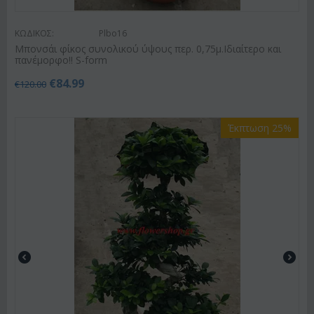
ΚΩΔΙΚΟΣ:
Plbo16
Μπονσάι φίκος συνολικού ύψους περ. 0,75μ.Ιδιαίτερο και
πανέμορφο!! S-form
€
84.99
€
120.00
Έκπτωση 25%