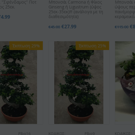
 "Σφένδαμος" Ποτ
Μπονσάι Carmona ή Φίκος
Μπονσάι 
ος 25εκ.
Ginseng ή Ligustrum (ύψος
ύψους περ.
25εκ-35εκ)!!! (ανάλογα με τη
πανέμορφο
74.99
διαθεσιμότητα)
κεραμεικό
€
27.99
€
€
45.00
€
115.00
Έκπτωση 29%
Έκπτωση 25%
Plbo16
ΚΩΔΙΚΟΣ:
Plbo9
ΚΩΔΙΚΟΣ: