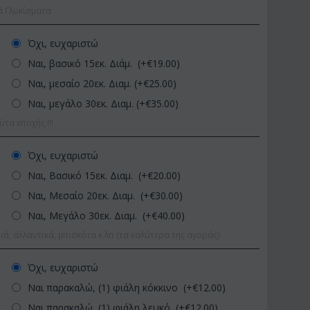
ά Γλυκίσματα
Όχι, ευχαριστώ
Ναι, βασικό 15εκ. Διάμ. (+€
19.00
)
Ναι, μεσαίο 20εκ. Διαμ. (+€
25.00
)
Ναι, μεγάλο 30εκ. Διαμ. (+€
35.00
)
α εποχής !!!
ΚΩΔΙΚΟΣ:
Afp1
ΚΩΔΙΚΟΣ:
Pl92
Όχι, ευχαριστώ
Ορχιδέα φαλαίνοψις σε
Φυτό "Zamioculcas" (Zam
Ναι, Βασικό 15εκ. Διαμ. (+€
20.00
)
γυάλινο βάζο
Ποιοτική Γλά...
Ναι, Μεσαίο 20εκ. Διαμ. (+€
30.00
)
€
39.99
€
54.99
€
45.00
€
65.00
Ναι, Μεγάλο 30εκ. Διαμ. (+€
40.00
)
ιά, αλλαντικά, μπισκότα κ.λπ (τα καλύτερα της αγοράς)
Όχι, ευχαριστώ
Ναι παρακαλώ, (1) φιάλη κόκκινο (+€
12.00
)
Ναι παρακαλώ, (1) φιάλη λευκό (+€
12.00
)