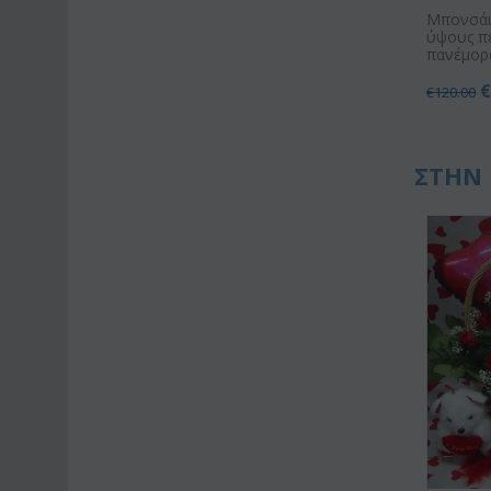
Μπονσάι
ύψους πε
πανέμορ
€
120.00
ΣΤΗΝ 