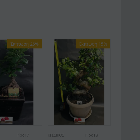
Έκπτωση 26%
Έκπτωση 15%
Plbo17
ΚΩΔΙΚΟΣ:
Plbo18