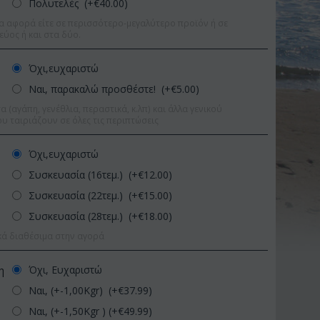
Πολυτελές (+€
40.00
)
α αφορά είτε σε περισσότερο-μεγαλύτερο προϊόν ή σε
εύος ή και στα δύο.
Όχι,ευχαριστώ
Ναι, παρακαλώ προσθέστε! (+€
5.00
)
 (αγάπη, γενέθλια, περαστικά, κ.λπ) και άλλα γενικού
υ ταιριάζουν σε όλες τις περιπτώσεις
Όχι,ευχαριστώ
Συσκευασία (16τεμ.) (+€
12.00
)
Συσκευασία (22τεμ.) (+€
15.00
)
Συσκευασία (28τεμ.) (+€
18.00
)
κά διαθέσιμα στην αγορά
Έκπτωση 11%
Έκπτωση
Όχι, Ευχαριστώ
η
Ναι, (+-1,00Kgr) (+€
37.99
)
Ναι, (+-1,50Kgr ) (+€
49.99
)