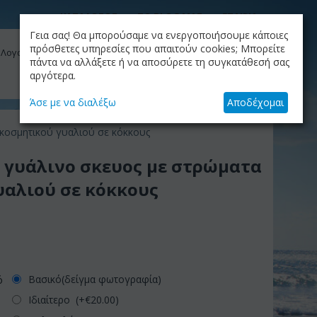
ΚΑΤΑΛΟΓΟΣ
ΤΟ BLOG ΜΑΣ
ΕΤΑΙΡΙΑ
Γεια σας! Θα μπορούσαμε να ενεργοποιήσουμε κάποιες
ΚΑΛΆΘΙ
πρόσθετες υπηρεσίες που απαιτούν cookies; Μπορείτε
 Λογαριασμός μου
Το καλάθι είναι άδειο
πάντα να αλλάξετε ή να αποσύρετε τη συγκατάθεσή σας
αργότερα.
+30.210.9319884
Skype Call
Άσε με να διαλέξω
Αποδέχομαι
κοσμητικού γυαλιού σε κόκκους
 γυάλινο σκευος με στρώματα
υαλιού σε κόκκους
Βασικό(δείγμα φωτογραφία)
ό
Ιδιαίτερο (+€
20.00
)