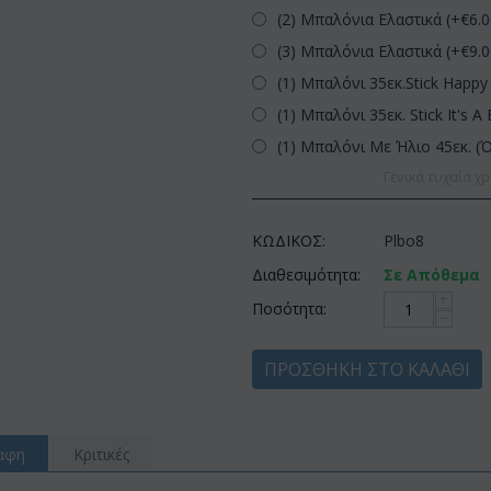
(2) Μπαλόνια Ελαστικά (+€
6.
(3) Μπαλόνια Ελαστικά (+€
9.
(1) Μπαλόνι 35εκ.Stick Happy 
(1) Μπαλόνι 35εκ. Stick It's A 
(1) Μπαλόνι Με Ήλιο 45εκ. (
Γενικά τυχαία χρ
ΚΩΔΙΚΟΣ:
Plbo8
Διαθεσιμότητα:
Σε Απόθεμα
+
Ποσότητα:
−
ΠΡΟΣΘΉΚΗ ΣΤΟ ΚΑΛΆΘΙ
αφη
Κριτικές