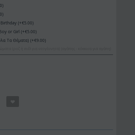
00
)
00
)
Birthday (+€
5.00
)
Boy or Girl (+€
5.00
)
Όλα Τα Θέματα) (+€
9.00
)
ώματα (ροζ ή σιέλ για νεογέννητα) (αγάπης - κόκκινα για αγάπη)