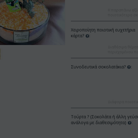
Η παραπάνω αξί
ποιοτικότερο σκ
Χειροποίητη ποιοτική ευχετήρια
κάρτα?
:
Διαθέσιμα θέματα
περιεχομένου πο
Συνοδευτικά σοκολατάκια?
:
Διάφορα ποιοτι
Έκπτωση 9%
Έκπτωση 12%
Τούρτα ? (Σοκολάτα ή άλλη γεύσ
ανάλογα με διαθεσιμότητα)
: