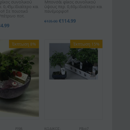
φίκος συνολικού
Μπονσάι φίκος συνολικού
 0,45μ.Ιδιαίτερο και
ύψους περ. 0,60μ.Ιδιαίτερο και
!! Σε ποιοτικό
πανέμορφο!!
/πέτρινο ποτ.
€
114.99
€
135.00
84.99
Έκπτωση 8%
Έκπτωση 15%
Pl98
ΚΩΔΙΚΟΣ:
Plbo7