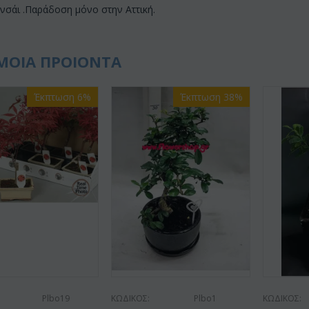
νσάι .Παράδοση μόνο στην Αττική.
ΜΟΙΑ ΠΡΟΙΟΝΤΑ
Έκπτωση 6%
Έκπτωση 38%
Plbo19
ΚΩΔΙΚΟΣ:
Plbo1
ΚΩΔΙΚΟΣ: