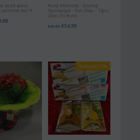
με φυτά φίκος
Φυτά Μπονσάι - Σουπερ
 artstone ποτ !!!
Προσφορά - Ποτ 20εκ. - Ύψος
25εκ. (1) Φυτό
9.99
€
54.99
€
65.00
Έκπτωση 13%