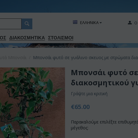
ΕΛΛΗΝΙΚΑ
Ο
ΟΣ
ΔΙΑΚΟΣΜΗΤΙΚA
ΣΤΟΛΙΣΜΟΙ
υτά Μπονσάι
/
Μπονσάι φυτό σε γυάλινο σκευος με στρώματα δια
Μπονσάι φυτό σε
διακοσμητικού γ
Γράψτε μια κριτική
€
65.00
Παρακαλούμε επιλέξτε επιθυμητ
μέγεθος: