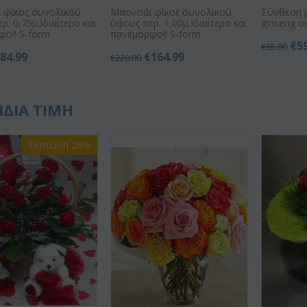
 φίκος συνολικού
Μπονσάι φίκος συνολικού
Σύνθεση 
ρ. 0,75μ.Ιδιαίτερο και
ύψους περ. 1,00μ.Ιδιαίτερο και
ginseng σε
φο!! S-form
πανέμορφο!! S-form
€
5
€
65.00
€
84.99
€
164.99
€
220.00
ΙΔΙΑ ΤΙΜΗ
Έκπτωση 26%