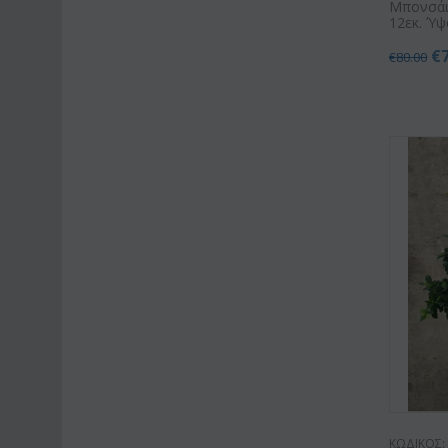
Μπονσάι
12εκ. Ύψ
€
€
80.00
ΚΩΔΙΚΟΣ: