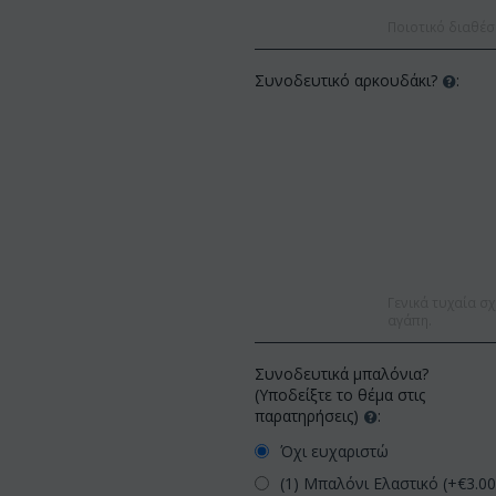
Ποιοτικό διαθέσ
Συνοδευτικό αρκουδάκι?
:
Γενικά τυχαία σχ
αγάπη.
Συνοδευτικά μπαλόνια?
(Υποδείξτε το θέμα στις
παρατηρήσεις)
:
Όχι ευχαριστώ
(1) Μπαλόνι Ελαστικό (+€
3.0