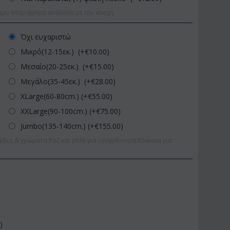
ιμο στην αγορά ανάλογα με την εποχή.
Όχι ευχαριστώ
Μικρό(12-15εκ.) (+€
10.00
)
Μεσαίο(20-25εκ.) (+€
15.00
)
Μεγάλο(35-45εκ.) (+€
28.00
)
XLarge(60-80cm.) (+€
55.00
)
XXLarge(90-100cm.) (+€
75.00
)
Jumbo(135-140cm.) (+€
155.00
)
έδια & χρώματα.Ροζ και μπλέ για νεογγέννητα.Κόκκινα για
0
)