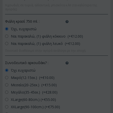
Λιχουδιές σε τυριά, αλλαντικά, μπισκότα κ.λπ (τα καλύτερα της
αγοράς)
Φιάλη κρασί 750 ml.
:
Όχι, ευχαριστώ
Ναι παρακαλώ, (1) φιάλη κόκκινο (+€
12.00
)
Ναι παρακαλώ, (1) φιάλη λευκό (+€
12.00
)
Ποιοτικό διαθέσιμο στην αγορά ανάλογα με την εποχή.
Συνοδευτικό αρκουδάκι?
:
Όχι ευχαριστώ
Μικρό(12-15εκ.) (+€
10.00
)
Μεσαίο(20-25εκ.) (+€
15.00
)
Μεγάλο(35-45εκ.) (+€
28.00
)
XLarge(60-80cm.) (+€
55.00
)
XXLarge(90-100cm.) (+€
75.00
)