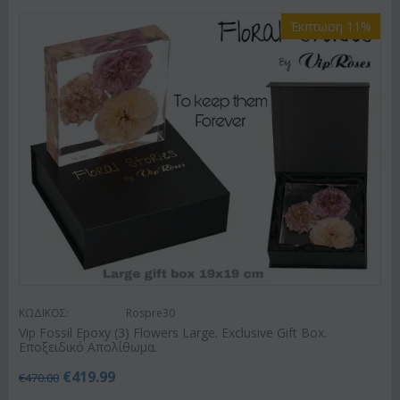
Έκπτωση 11%
ΚΩΔΙΚΟΣ:
Rospre30
Vip Fossil Epoxy (3) Flowers Large. Exclusive Gift Box.
Εποξειδικό Απολίθωμα.
€
419.99
€
470.00