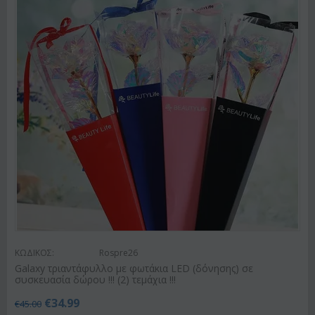
ΚΩΔΙΚΟΣ:
Rospre26
Galaxy τριαντάφυλλο με φωτάκια LED (δόνησης) σε
συσκευασία δώρου !!! (2) τεμάχια !!!
€
34.99
€
45.00