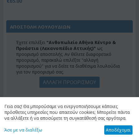
€
65.00
ΑΠΟΣΤΟΛΗ ΛΟΥΛΟΥΔΙΩΝ
Έχετε επιλέξει
"Ανθοπωλείο Αθήνα Κέντρο &
Προάστια (Λεκανοπέδιο Αττικής)"
ως
προορισμό αποστολής. Αν θέλετε διαφορετικό
προορισμό, παρακαλώ επιλέξτε "αλλαγή
προορισμού" για να δείτε τα διαθέσιμα λουλούδια
για τον προορισμό σας.
ΑΛΛΑΓΗ ΠΡΟΟΡΙΣΜΟΥ
ΚΑΤΗΓΟΡΙΕΣ
Γεια σας! Θα μπορούσαμε να ενεργοποιήσουμε κάποιες
πρόσθετες υπηρεσίες που απαιτούν cookies; Μπορείτε πάντα
να αλλάξετε ή να αποσύρετε τη συγκατάθεσή σας αργότερα.
ΜΕΝΟΎ
Άσε με να διαλέξω
Αποδέχομαι