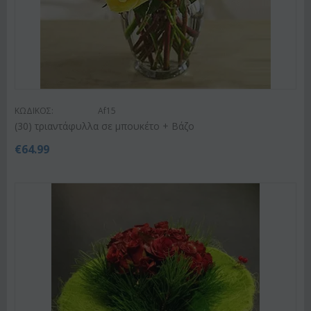
ΚΩΔΙΚΟΣ:
Af15
(30) τριαντάφυλλα σε μπουκέτο + Βάζο
€
64.99