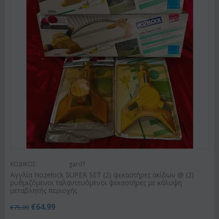
ΚΩΔΙΚΟΣ:
gard7
Αγγλία Hozelock SUPER SET (2) ψεκαστήρες ακίδων @ (2)
ρυθμιζόμενοι ταλαντευόμενοι ψεκαστήρες με κάλυψη
μεταβλητής περιοχής
€
64.99
€
75.00