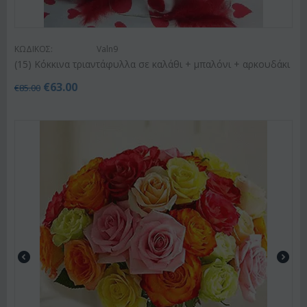
ΚΩΔΙΚΟΣ:
Valn9
(15) Κόκκινα τριαντάφυλλα σε καλάθι + μπαλόνι + αρκουδάκι
€
63.00
€
85.00