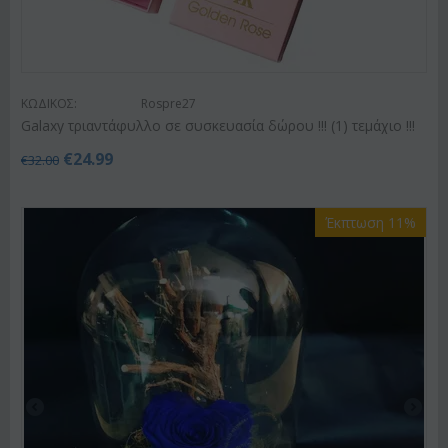
ΚΩΔΙΚΟΣ:
Rospre27
Galaxy τριαντάφυλλο σε συσκευασία δώρου !!! (1) τεμάχιo !!!
€
24.99
€
32.00
Έκπτωση 11%