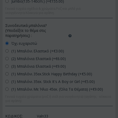
Jumbo(135-140cm.) (+€
155.00
)
Γενικά τυχαία σχέδια & χρώματα.Ροζ και μπλέ για
νεογγέννητα.Κόκκινα για αγάπη.
Συνοδευτικά μπαλόνια?
(Υποδείξτε το θέμα στις
παρατηρήσεις)
:
Όχι ευχαριστώ
(1) Μπαλόνι Ελαστικό (+€
3.00
)
(2) Μπαλόνια Ελαστικά (+€
6.00
)
(3) Μπαλόνια Ελαστικά (+€
9.00
)
(1) Μπαλόνι 35εκ.Stick Happy Birthday (+€
5.00
)
(1) Μπαλόνι 35εκ. Stick It's A Boy or Girl (+€
5.00
)
(1) Μπαλόνι Με Ήλιο 45εκ. (Όλα Τα Θέματα) (+€
9.00
)
Γενικά τυχαία χρώματα (ροζ ή σιέλ για νεογέννητα) (αγάπης - κόκκινα
για αγάπη)
ΚΩΔΙΚΟΣ:
Valn33