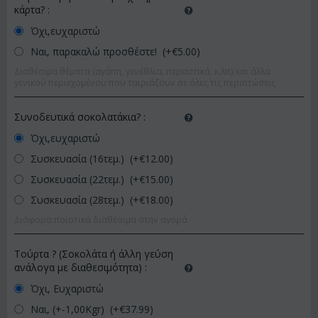
κάρτα?
:
Όχι,ευχαριστώ
Ναι, παρακαλώ προσθέστε! (+€
5.00
)
Διαθέσιμα θέματα (αγάπη, γενέθλια, περαστικά, κ.λπ) και άλλα
γενικού περιεχομένου που ταιριάζουν σε όλες τις περιπτώσεις
Συνοδευτικά σοκολατάκια?
:
Όχι,ευχαριστώ
Συσκευασία (16τεμ.) (+€
12.00
)
Συσκευασία (22τεμ.) (+€
15.00
)
Συσκευασία (28τεμ.) (+€
18.00
)
Διάφορα ποιοτικά διαθέσιμα στην αγορά
Τούρτα ? (Σοκολάτα ή άλλη γεύση
ανάλογα με διαθεσιμότητα)
:
Όχι, Ευχαριστώ
Ναι, (+-1,00Kgr) (+€
37.99
)