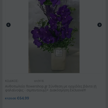
ΚΩΔΙΚΟΣ:
orch18
Ανθοπωλείο flowershop.gr Σύνθεση με ορχιδέες βάντα (ή
φαλαίνοψις - σιμπιντιουμ)+ Διακόσμηση.Exclusive!!!
€
64.99
€
120.00