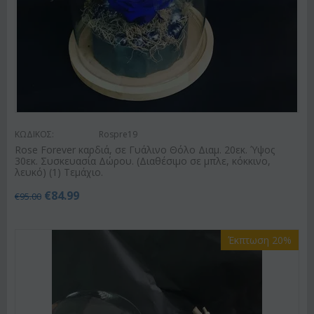
ΚΩΔΙΚΟΣ:
Rospre19
Rose Forever καρδιά, σε Γυάλινο Θόλο Διαμ. 20εκ. Ύψος
30εκ. Συσκευασία Δώρου. (Διαθέσιμο σε μπλε, κόκκινο,
λευκό) (1) Τεμάχιο.
€
84.99
€
95.00
Έκπτωση 20%