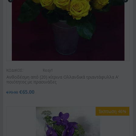
ΚΩΔΙΚΟΣ:
Rosy1
Ανθοδέσμη από (20) κίτρινα Ολλανδικά τριαντάφυλλα Α'
ποιότητος με πρασινάδες
€
65.00
€
70.00
Έκπτωση 46%