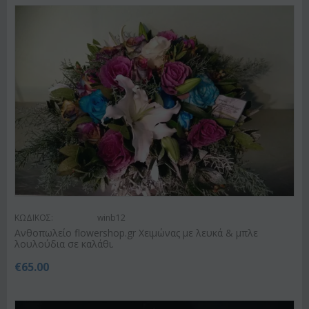
ΚΩΔΙΚΟΣ:
winb12
Ανθοπωλείο flowershop.gr Χειμώνας με λευκά & μπλε
λουλούδια σε καλάθι.
€
65.00