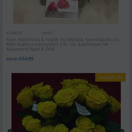
ΚΩΔΙΚΟΣ:
Valn32
Άγιος Βαλεντίνος & Γιορτή Της Μητέρας Τριαντάφυλλα Σε
Βάζο (κύβος ή στρογγυλό). (16) Τεμ. Διακόσμηση Με
Χρωματιστή Άμμο & Ζελέ.
€
64.99
€
85.00
Έκπτωση 7%