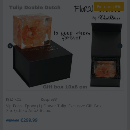
Έκπτωση 6%
ΚΩΔΙΚΟΣ:
Rospre33
Vip Fossil Epoxy (1) Flower Tulip. Exclusive Gift Box.
Εποξειδικό Απολίθωμα.
€
299.99
€
320.00