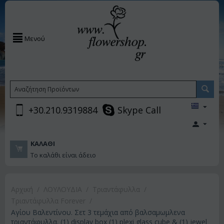
Μενού
+30.210.9319884
Skype Call
ΚΑΛΆΘΙ
Το καλάθι είναι άδειο
Αρχική
/
ΛΟΥΛΟΥΔΙΑ
/
Τριαντάφυλλα
/
Τριαντάφυλλα Forever
/
Αγίου Βαλεντίνου. Σετ 3 τεμάχια από βαλσαμωμλενα
τριαντάφυλλα. (1) display box (1) plexi glass cube & (1) jewel