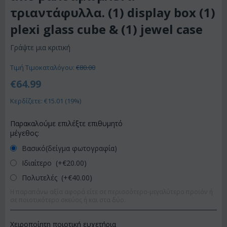
τριαντάφυλλα. (1) display box (1)
plexi glass cube & (1) jewel case
Γράψτε μια κριτική
Τιμή Τιμοκαταλόγου:
€
80.00
€
64.99
Κερδίζετε: €
15.01
(
19
%)
Παρακαλούμε επιλέξτε επιθυμητό
μέγεθος:
Βασικό(δείγμα φωτογραφία)
Ιδιαίτερο (+€
20.00
)
Πολυτελές (+€
40.00
)
Η παραπάνω αξία αφορά είτε σε περισσότερο-μεγαλύτερο προϊόν ή
σε ποιοτικότερο σκεύος ή και στα δύο.
Χειροποίητη ποιοτική ευχετήρια