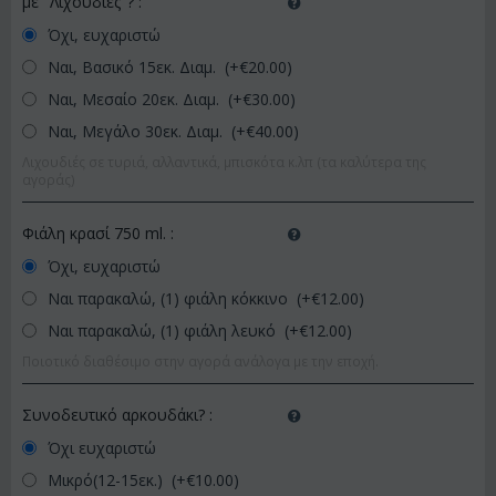
με "Λιχουδιές"?
:
Όχι, ευχαριστώ
Ναι, Βασικό 15εκ. Διαμ. (+€
20.00
)
Ναι, Μεσαίο 20εκ. Διαμ. (+€
30.00
)
Ναι, Μεγάλο 30εκ. Διαμ. (+€
40.00
)
Λιχουδιές σε τυριά, αλλαντικά, μπισκότα κ.λπ (τα καλύτερα της
αγοράς)
Φιάλη κρασί 750 ml.
:
Όχι, ευχαριστώ
Ναι παρακαλώ, (1) φιάλη κόκκινο (+€
12.00
)
Ναι παρακαλώ, (1) φιάλη λευκό (+€
12.00
)
Ποιοτικό διαθέσιμο στην αγορά ανάλογα με την εποχή.
Συνοδευτικό αρκουδάκι?
:
Όχι ευχαριστώ
Μικρό(12-15εκ.) (+€
10.00
)