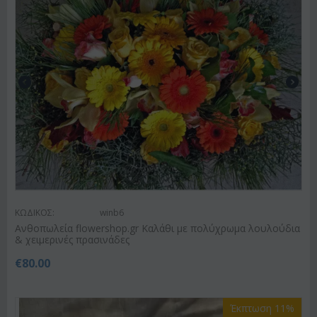
ΚΩΔΙΚΟΣ:
winb6
Ανθοπωλεία flowershop.gr Καλάθι με πολύχρωμα λουλούδια
& χειμερινές πρασινάδες
€
80.00
Έκπτωση 11%