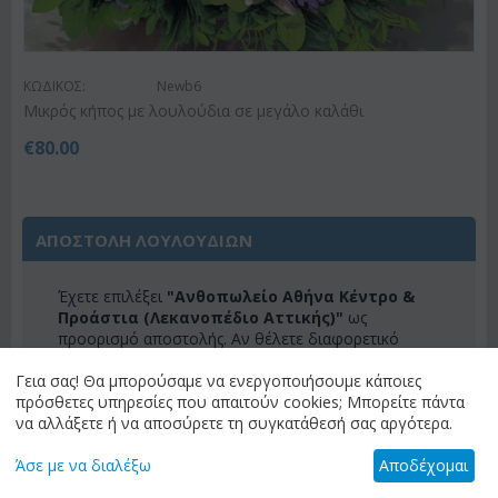
ΚΩΔΙΚΟΣ:
Newb6
Μικρός κήπος με λουλούδια σε μεγάλο καλάθι
€
80.00
ΑΠΟΣΤΟΛΗ ΛΟΥΛΟΥΔΙΩΝ
Έχετε επιλέξει
"Ανθοπωλείο Αθήνα Κέντρο &
Προάστια (Λεκανοπέδιο Αττικής)"
ως
προορισμό αποστολής. Αν θέλετε διαφορετικό
προορισμό, παρακαλώ επιλέξτε "αλλαγή
προορισμού" για να δείτε τα διαθέσιμα λουλούδια
Γεια σας! Θα μπορούσαμε να ενεργοποιήσουμε κάποιες
για τον προορισμό σας.
πρόσθετες υπηρεσίες που απαιτούν cookies; Μπορείτε πάντα
να αλλάξετε ή να αποσύρετε τη συγκατάθεσή σας αργότερα.
ΑΛΛΑΓΗ ΠΡΟΟΡΙΣΜΟΥ
Άσε με να διαλέξω
Αποδέχομαι