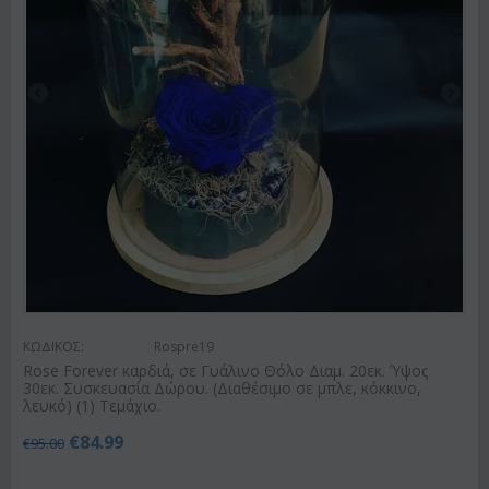
ΚΩΔΙΚΟΣ:
Rospre19
Rose Forever καρδιά, σε Γυάλινο Θόλο Διαμ. 20εκ. Ύψος
30εκ. Συσκευασία Δώρου. (Διαθέσιμο σε μπλε, κόκκινο,
λευκό) (1) Τεμάχιο.
€
84.99
€
95.00