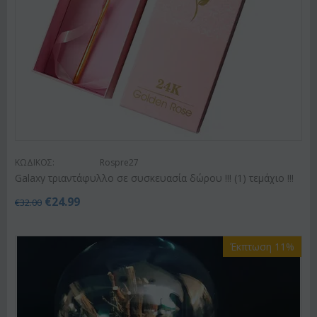
ΚΩΔΙΚΟΣ:
Rospre27
Galaxy τριαντάφυλλο σε συσκευασία δώρου !!! (1) τεμάχιo !!!
€
24.99
€
32.00
Έκπτωση 11%