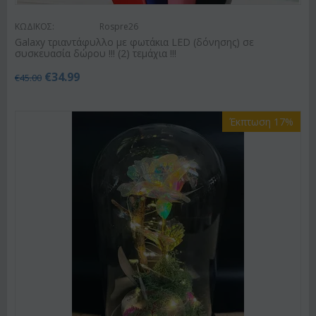
ΚΩΔΙΚΟΣ:
Rospre26
Galaxy τριαντάφυλλο με φωτάκια LED (δόνησης) σε
συσκευασία δώρου !!! (2) τεμάχια !!!
€
34.99
€
45.00
Έκπτωση 17%