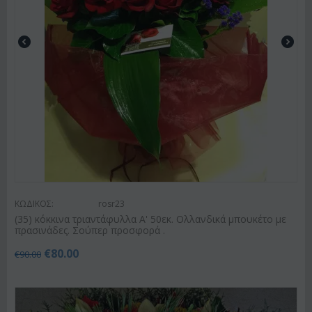
ΚΩΔΙΚΟΣ:
rosr23
(35) κόκκινα τριαντάφυλλα Α' 50εκ. Ολλανδικά μπουκέτο με
πρασινάδες. Σούπερ προσφορά .
€
80.00
€
90.00