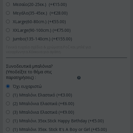
Μεσαίο(20-25εκ.) (+€
15.00
)
Μεγάλο(35-45εκ.) (+€
28.00
)
XLarge(60-80cm.) (+€
55.00
)
XXLarge(90-100cm.) (+€
75.00
)
Jumbo(135-140cm.) (+€
155.00
)
Γενικά τυχαία σχέδια & χρώματα.Ροζ και μπλέ για
νεογγέννητα.Κόκκινα για αγάπη.
Συνοδευτικά μπαλόνια?
(Υποδείξτε το θέμα στις
παρατηρήσεις)
:
Όχι ευχαριστώ
(1) Μπαλόνι Ελαστικό (+€
3.00
)
(2) Μπαλόνια Ελαστικά (+€
6.00
)
(3) Μπαλόνια Ελαστικά (+€
9.00
)
(1) Μπαλόνι 35εκ.Stick Happy Birthday (+€
5.00
)
(1) Μπαλόνι 35εκ. Stick It's A Boy or Girl (+€
5.00
)