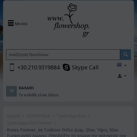
Μενού
+30.210.9319884
Skype Call
ΚΑΛΆΘΙ
Το καλάθι είναι άδειο
Αρχική
/
ΛΟΥΛΟΥΔΙΑ
/
Τριαντάφυλλα
/
Τριαντάφυλλα Forever
/
Roses Forever, σε Γυάλινο Θόλο Διαμ. 20εκ. Ύψος 30εκ.
Συσκευασία Δώρου. (Υποδείξτε το χρώμα της αρεσκείας σας