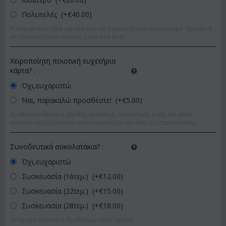
Πολυτελές (+€
40.00
)
Η παραπάνω αξία αφορά είτε σε περισσότερο-μεγαλύτερο προϊόν ή
σε ποιοτικότερο σκεύος ή και στα δύο.
Χειροποίητη ποιοτική ευχετήρια
κάρτα?
:
Όχι,ευχαριστώ
Ναι, παρακαλώ προσθέστε! (+€
5.00
)
Διαθέσιμα θέματα (αγάπη, γενέθλια, περαστικά, κ.λπ) και άλλα
γενικού περιεχομένου που ταιριάζουν σε όλες τις περιπτώσεις
Συνοδευτικά σοκολατάκια?
:
Όχι,ευχαριστώ
Συσκευασία (16τεμ.) (+€
12.00
)
Συσκευασία (22τεμ.) (+€
15.00
)
Συσκευασία (28τεμ.) (+€
18.00
)
Διάφορα ποιοτικά διαθέσιμα στην αγορά