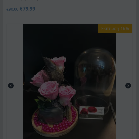
€
79.99
€
90.00
Έκπτωση 16%