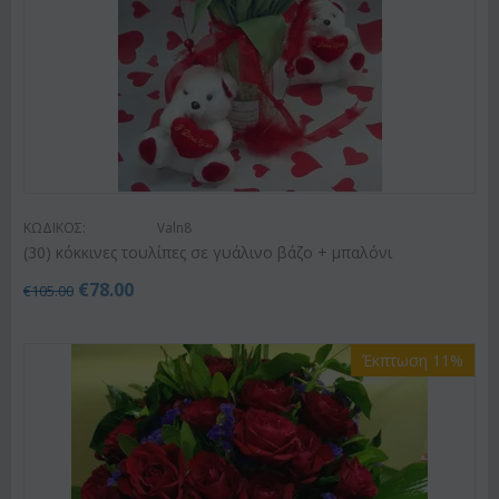
ΚΩΔΙΚΟΣ:
Valn8
(30) κόκκινες τουλίπες σε γυάλινο βάζο + μπαλόνι
€
78.00
€
105.00
Έκπτωση 11%