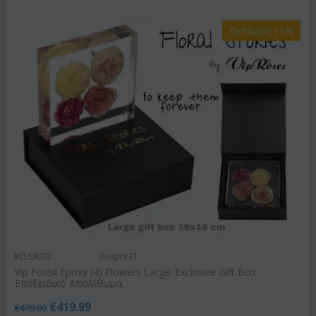
Έκπτωση 11%
ΚΩΔΙΚΟΣ:
Rospre31
Vip Fossil Epoxy (4) Flowers Large. Exclusive Gift Box.
Εποξειδικό Απολίθωμα.
€
419.99
€
470.00