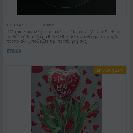
ΚΩΔΙΚΟΣ:
Roswx4
(10) τριαντάφυλλα με επικάλυψη "Κεριού" Μαύρα Σύνθεση
σε Βάζο ή Καπελιέρα !!! ΝΕΟ !!! Επίσης διαθέσιμα σε ροζ &
πορτοκαλί (υποδείξτε την προτίμησή σας)
€
79.99
Έκπτωση 26%