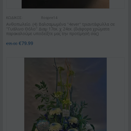
ΚΩΔΙΚΟΣ:
Rospre14
Ανθοπωλείο. (4) Βαλσαμωμένα "4ever" τριαντάφυλλα σε
"Γυάλινο Θόλο" Διαμ 17εκ. χ 24εκ. (διάφορα χρώματα
παρακαλούμε υποδείξτε μας την προτίμησή σας)
€
79.99
€
95.00