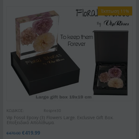
Έκπτωση 11%
ΚΩΔΙΚΟΣ:
Rospre30
Vip Fossil Epoxy (3) Flowers Large. Exclusive Gift Box.
Εποξειδικό Απολίθωμα.
€
419.99
€
470.00