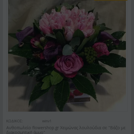
ΚΩΔΙΚΟΣ:
winv1
Ανθοπωλείο flowershop.gr Χειμώνας λουλούδια σε "Βάζο με
διακοσμητική άμμο"