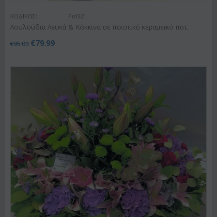
ΚΩΔΙΚΟΣ:
Pot32
Λουλούδια Λευκά & Κόκκινα σε ποιοτικό κεραμεικό ποτ.
€
79.99
€
95.00