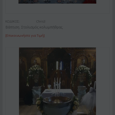
ΚΩΔΙΚΟΣ:
Chris3
Βάπτιση. Στολισμός κολυμπήθρας.
[Επικοινωνήστε για Τιμή]