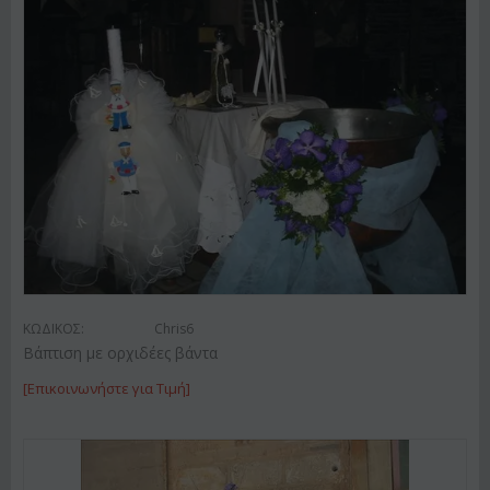
ΚΩΔΙΚΟΣ:
Chris6
Βάπτιση με ορχιδέες βάντα
[Επικοινωνήστε για Τιμή]