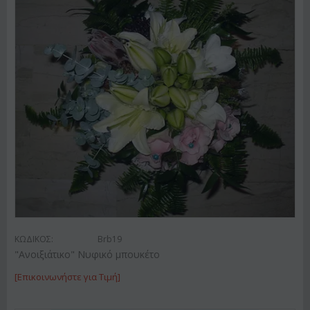
ΚΩΔΙΚΟΣ:
Brb19
"Ανοιξιάτικο" Νυφικό μπουκέτο
[Επικοινωνήστε για Τιμή]