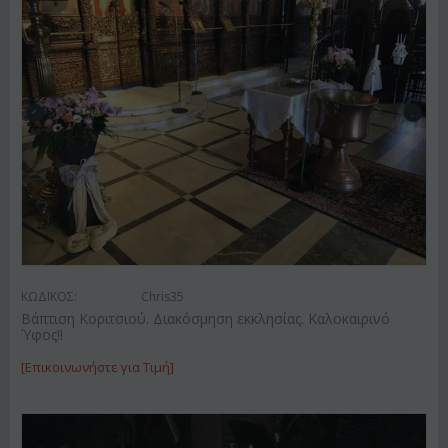
ΚΩΔΙΚΟΣ:
Chris35
Βάπτιση Κοριτσιού. Διακόσμηση εκκλησίας. Καλοκαιρινό
Ύφος!!
[Επικοινωνήστε για Τιμή]