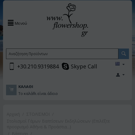
Μενού
+30.210.9319884
Skype Call
ΚΑΛΆΘΙ
Το καλάθι είναι άδειο
Αρχική
/
ΣΤΟΛΙΣΜΟΙ
/
Στολισμοί Γάμων Βαπτίσεων Εκδηλώσεων (Επιλέξτε
προορισμό Αθήνα & Προάστια...)
/
Βάπτιση
/