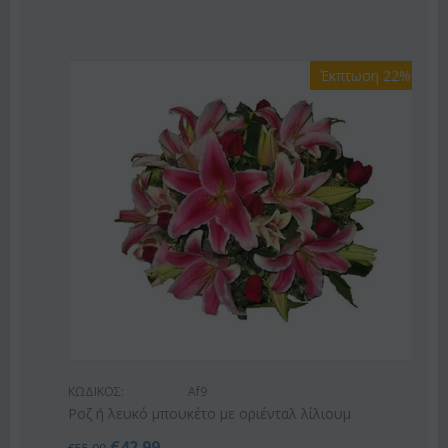
Έκπτωση 22%
ΚΩΔΙΚΟΣ:
Af9
Ροζ ή λευκό μπουκέτο με οριένταλ λίλιουμ
€
42.99