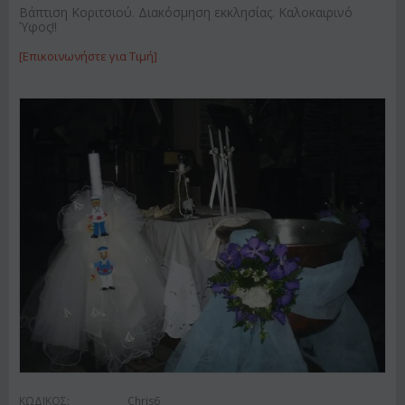
Βάπτιση Κοριτσιού. Διακόσμηση εκκλησίας. Καλοκαιρινό
Ύφος!!
[Επικοινωνήστε για Τιμή]
ΚΩΔΙΚΟΣ:
Chris6