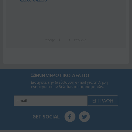
€
55.00
προηγ
επόμενο
ΕΝΗΜΕΡΩΤΙΚΟ ΔΕΛΤΙΟ
Εισάγετε την διεύθυνση e-mail για τη λήψη
ενημερωτικών δελτίων και προσφορών.
ΕΓΓΡΑΦΉ
GET SOCIAL