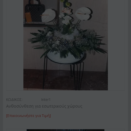
ΚΩΔΙΚΟΣ:
Inter1
Ανθοσύνθεση για εσωτερικούς χώρους
[Επικοινωνήστε για Τιμή]