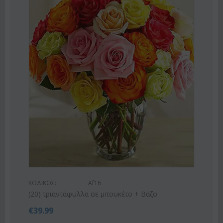
ΚΩΔ
Ροζ
ΚΩΔΙΚΟΣ:
Af16
€
55
(20) τριαντάφυλλα σε μπουκέτο + Βάζο
€
39.99