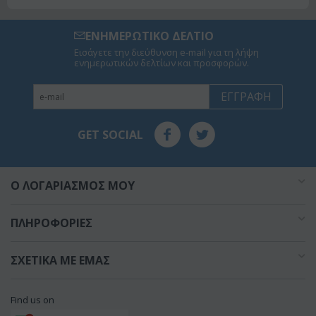
ΕΝΗΜΕΡΩΤΙΚΟ ΔΕΛΤΙΟ
Εισάγετε την διεύθυνση e-mail για τη λήψη
ενημερωτικών δελτίων και προσφορών.
ΕΓΓΡΑΦΉ
GET SOCIAL
O ΛΟΓΑΡΙΑΣΜΌΣ ΜΟΥ
ΠΛΗΡΟΦΟΡΊΕΣ
ΣΧΕΤΙΚΆ ΜΕ ΕΜΆΣ
Find us on