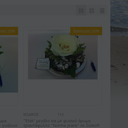
ωση 20%
Έκπτωση 20%
ΚΩΔΙΚΟΣ:
112
ρωμα
"ΈΝΑ" μεγάλο και με φυσικό άρωμα
ε γυάλινο
τριαντάφυλλο "Norma Jeane" σε δίσκο!!!