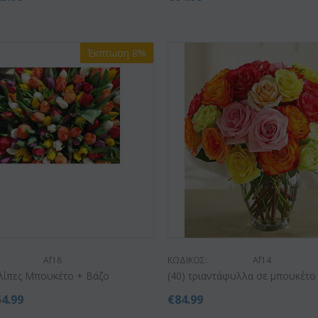
Έκπτωση 8%
Af18
ΚΩΔΙΚΟΣ:
Af14
υλίπες Μπουκέτο + Βάζο
(40) τριαντάφυλλα σε μπουκέτο
54.99
€
84.99