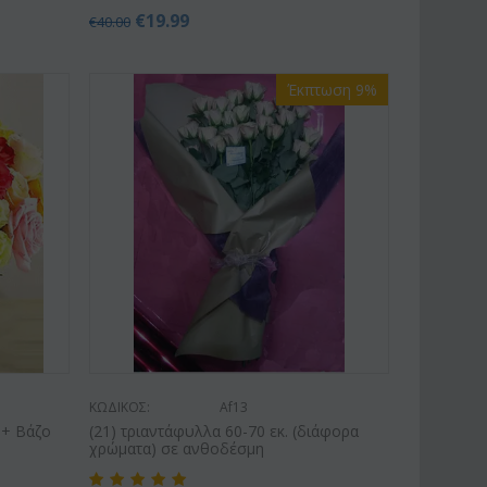
€
19.99
χιδέα φαλαίνοψις σε
Φυτό "Zamioculcas" (Zamia).
€
40.00
άλινο βάζο
Ποιοτική Γλά...
€
39.99
€
54.99
.00
€
65.00
Έκπτωση 9%
ΚΩΔΙΚΟΣ:
Af13
 + Βάζο
(21) τριαντάφυλλα 60-70 εκ. (διάφορα
χρώματα) σε ανθοδέσμη