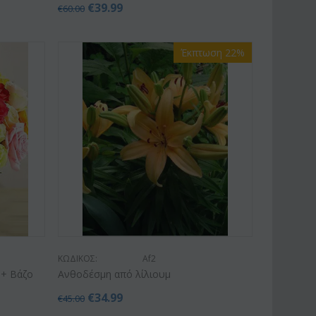
€
39.99
€
60.00
Έκπτωση 22%
ΚΩΔΙΚΟΣ:
Af2
 + Βάζο
Ανθοδέσμη από λίλιουμ
€
34.99
€
45.00