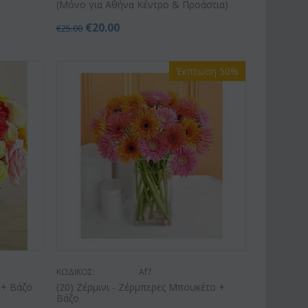
(Μόνο για Αθήνα Κέντρο & Προάστια)
€
20.00
€
25.00
Έκπτωση 50%
Έκπτωση 11%
Έκπτωση 15%
ΚΩΔΙΚΟΣ:
Af7
 + Βάζο
(20) Ζέρμινι - Ζέρμπερες Μπουκέτο +
Βάζο
ΙΚΟΣ:
Afp1
ΚΩΔΙΚΟΣ:
Pl92