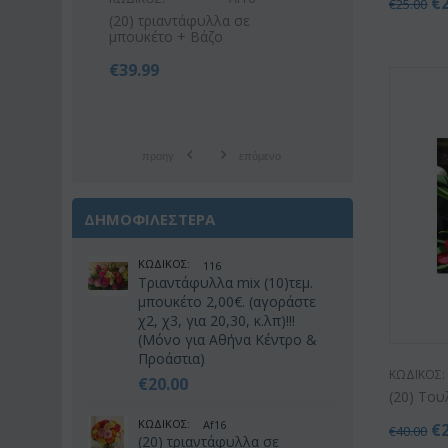
€
€
25.00
 σε
Ροζ ή λευκό μπουκέτο με
Ορχιδέα φ
οριένταλ λίλιουμ
στέλεχος λ
€
42.99
€
21
€
55.00
€
25.00
προηγ
επόμενο
ΔΗΜΟΦΙΛΕΣΤΕΡΑ
ΚΩΔΙΚΟΣ:
116
Τριαντάφυλλα mix (10)τεμ.
μπουκέτο 2,00€. (αγοράστε
χ2, χ3, για 20,30, κ.λπ)!!!
(Μόνο για Αθήνα Κέντρο &
Προάστια)
ΚΩΔΙΚΟΣ:
€
20.00
(20) Του
ΚΩΔΙΚΟΣ:
Af16
€
€
40.00
(20) τριαντάφυλλα σε