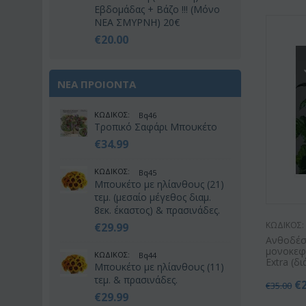
Εβδομάδας + Βάζο !!! (Μόνο
ΝΕΑ ΣΜΥΡΝΗ) 20€
€
20.00
ΝΕΑ ΠΡΟΙΟΝΤΑ
ΚΩΔΙΚΟΣ:
Bq46
Τροπικό Σαφάρι Μπουκέτο
€
34.99
ΚΩΔΙΚΟΣ:
Bq45
Μπουκέτο με ηλίανθους (21)
τεμ. (μεσαίο μέγεθος διαμ.
8εκ. έκαστος) & πρασινάδες.
ΚΩΔΙΚΟΣ:
€
29.99
Ανθοδέσ
μονοκεφα
ΚΩΔΙΚΟΣ:
Bq44
Extra (δ
Μπουκέτο με ηλίανθους (11)
τεμ. & πρασινάδες.
€
€
35.00
€
29.99