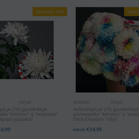
Έκπτωση 29%
Έκπτ
Chrys2
ΚΩΔΙΚΟΣ:
Chrys3
μη με (10) χρυσάνθεμα
Ανθοδέσμη με (10) χρυσάνθεμα
λα "Antonov" ή "Anastasia"
μονοκεφαλα "Antonov" ή "Anast
ιάφορα χρώματα)
Extra (Ουράνιο Τόξο).
24.99
€
34.99
€
45.00