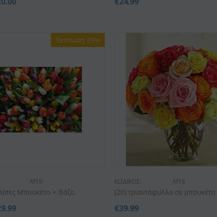
20.00
€
24.99
(21) τριαντάφυλλα 60-70 εκ.
αλαίνοψις φυτό "(1)
Ορ
(διάφορα χρώμ...
ου...
γυ
€
49.99
€
55.00
.99
€
45
Έκπτωση 25%
Af19
ΚΩΔΙΚΟΣ:
Af16
λίπες Μπουκέτο + Βάζο.
(20) τριαντάφυλλα σε μπουκέτο
29.99
€
39.99