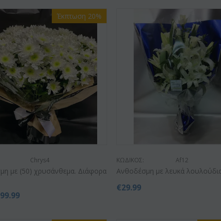
Έκπτωση 20%
Chrys4
ΚΩΔΙΚΟΣ:
Af12
μη με (50) χρυσάνθεμα. Διάφορα
Ανθοδέσμη με λευκά λουλούδια 
.
€
29.99
€
99.99