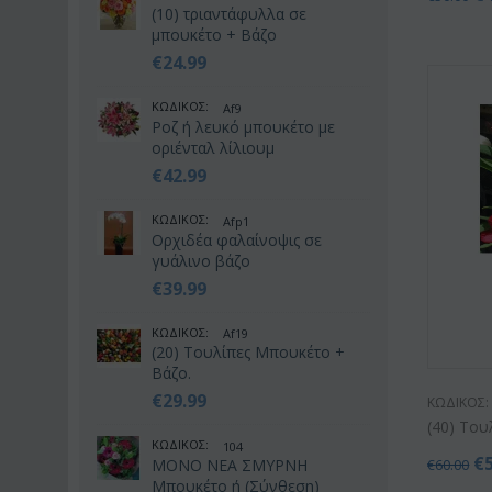
(10) τριαντάφυλλα σε
μπουκέτο + Βάζο
€
24.99
ΚΩΔΙΚΟΣ:
Af9
Ροζ ή λευκό μπουκέτο με
οριένταλ λίλιουμ
€
42.99
ΚΩΔΙΚΟΣ:
Afp1
Ορχιδέα φαλαίνοψις σε
γυάλινο βάζο
€
39.99
ΚΩΔΙΚΟΣ:
Af19
(20) Τουλίπες Μπουκέτο +
Βάζο.
€
29.99
ΚΩΔΙΚΟΣ:
(40) Το
ΚΩΔΙΚΟΣ:
104
€
ΜΟΝΟ ΝΕΑ ΣΜΥΡΝΗ
€
60.00
Μπουκέτο ή (Σύνθεση)