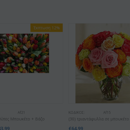
Έκπτωση 12%
Af21
ΚΩΔΙΚΟΣ:
Af15
υλίπες Μπουκέτο + Βάζο
(30) τριαντάφυλλα σε μπουκέτο
43.99
€
64.99