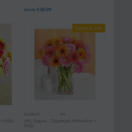
€
49.99
€
55.00
Έκπτωση 33%
ΚΩΔΙΚΟΣ:
Af8
 + Βάζο
(40) Ζέρμινι - Ζέρμπερες Μπουκέτο +
Βάζο