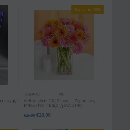
Έκπτωση 20%
ΚΩΔΙΚΟΣ:
Af6
εποχής!!!
Ανθοπωλεία.(10) Ζέρμινι - Ζέρμπερες
Μπουκέτο + Βάζο (ή σύνθεση)
€
20.00
€
25.00