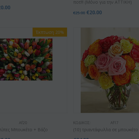
ποτ!!! (Μόνο για την ΑΤΤΙΚΗ)
20.00
€
20.00
€
25.00
Έκπτωση 20%
Έκπτωση 9%
Έκπτωση 12%
Af20
ΚΩΔΙΚΟΣ:
Af17
υλίπες Μπουκέτο + Βάζο
(10) τριαντάφυλλα σε μπουκέτο
ΚΩΔΙΚΟΣ:
Af13
Afp3
ΚΩΔ