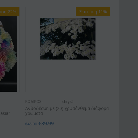
ωση 22%
Έκπτωση 11%
ΚΩΔΙΚΟΣ:
chrys5
Ανθοδέσμη με (20) χρυσάνθεμα διάφορα
asia"
χρώματα
€
39.99
€
45.00