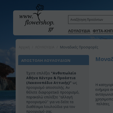
ΛΟΥΛΟΥΔΙΑ
ΦΥΤΑ-ΚΗΠ
Αρχική
/
ΛΟΥΛΟΥΔΙΑ
/
Μοναδικές Προσφορές
Μοναδ
ΑΠΟΣΤΟΛΗ ΛΟΥΛΟΥΔΙΩΝ
Έχετε επιλέξει
"Ανθοπωλείο
Αθήνα Κέντρο & Προάστια
(Λεκανοπέδιο Αττικής)"
ως
Η κατηγορ
προορισμό αποστολής. Αν
ενήμερα σ
θέλετε διαφορετικό προορισμό,
ανταγωνισ
παρακαλώ επιλέξτε "αλλαγή
χρησιμοπο
προορισμού" για να δείτε τα
πελάτες.
διαθέσιμα λουλούδια για τον
προορισμό σας.