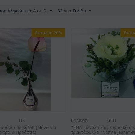
ιση Αλφαβητικά: A σε Ω
32 Ανα Σελίδα
Έκπτωση 20%
Έκπτ
114
ΚΩΔΙΚΟΣ:
sm11
θούριο σε βάζο!!! (Μόνο για
"ΈΝΑ" μεγάλο και με φυσικό ά
έντρο & Προάστια)
τριαντάφυλλο "Norma Jeane" σ