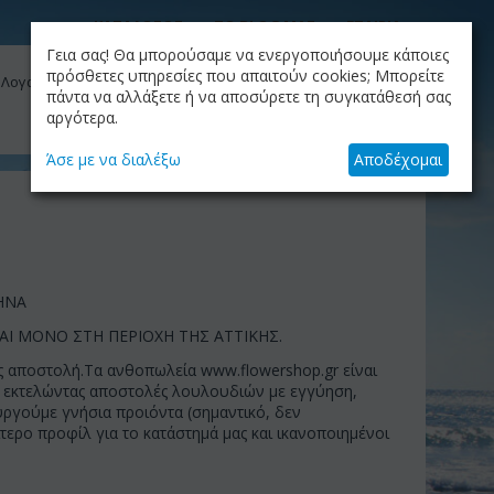
ΚΑΤΑΛΟΓΟΣ
ΤΟ BLOG ΜΑΣ
ΕΤΑΙΡΙΑ
Γεια σας! Θα μπορούσαμε να ενεργοποιήσουμε κάποιες
ΚΑΛΆΘΙ
πρόσθετες υπηρεσίες που απαιτούν cookies; Μπορείτε
 Λογαριασμός μου
Το καλάθι είναι άδειο
πάντα να αλλάξετε ή να αποσύρετε τη συγκατάθεσή σας
αργότερα.
+30.210.9319884
Skype Call
Άσε με να διαλέξω
Αποδέχομαι
ΗΝΑ
Ι ΜΟΝΟ ΣΤΗ ΠΕΡΙΟΧΗ ΤΗΣ ΑΤΤΙΚΗΣ.
ς αποστολή.Τα ανθοπωλεία www.flowershop.gr είναι
ά, εκτελώντας αποστολές λουλουδιών με εγγύηση,
υργούμε γνήσια προιόντα (σημαντικό, δεν
ερο προφίλ για το κατάστημά μας και ικανοποιημένοι