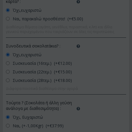
κάρτα?
:
Όχι,ευχαριστώ
Ναι, παρακαλώ προσθέστε! (+€
5.00
)
Διαθέσιμα θέματα (αγάπη, γενέθλια, περαστικά, κ.λπ) και άλλα
γενικού περιεχομένου που ταιριάζουν σε όλες τις περιπτώσεις
Συνοδευτικά σοκολατάκια?
:
Όχι,ευχαριστώ
Συσκευασία (16τεμ.) (+€
12.00
)
Συσκευασία (22τεμ.) (+€
15.00
)
Συσκευασία (28τεμ.) (+€
18.00
)
Διάφορα ποιοτικά διαθέσιμα στην αγορά
Τούρτα ? (Σοκολάτα ή άλλη γεύση
ανάλογα με διαθεσιμότητα)
:
Όχι, Ευχαριστώ
Ναι, (+-1,00Kgr) (+€
37.99
)