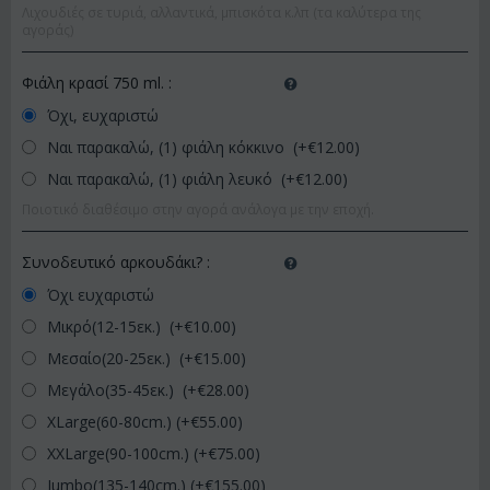
Λιχουδιές σε τυριά, αλλαντικά, μπισκότα κ.λπ (τα καλύτερα της
αγοράς)
Φιάλη κρασί 750 ml.
:
Όχι, ευχαριστώ
Ναι παρακαλώ, (1) φιάλη κόκκινο (+€
12.00
)
Ναι παρακαλώ, (1) φιάλη λευκό (+€
12.00
)
Ποιοτικό διαθέσιμο στην αγορά ανάλογα με την εποχή.
Συνοδευτικό αρκουδάκι?
:
Όχι ευχαριστώ
Μικρό(12-15εκ.) (+€
10.00
)
Μεσαίο(20-25εκ.) (+€
15.00
)
Μεγάλο(35-45εκ.) (+€
28.00
)
XLarge(60-80cm.) (+€
55.00
)
XXLarge(90-100cm.) (+€
75.00
)
Jumbo(135-140cm.) (+€
155.00
)