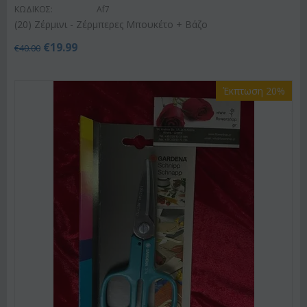
ΚΩΔΙΚΟΣ:
Af7
(20) Ζέρμινι - Ζέρμπερες Μπουκέτο + Βάζο
€
19.99
€
40.00
Έκπτωση 20%