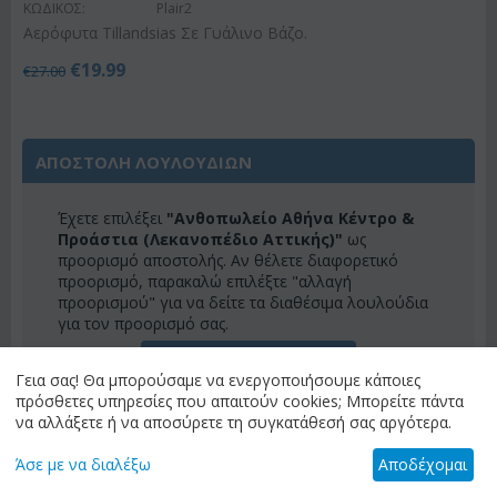
ΚΩΔΙΚΟΣ:
Plair2
Αερόφυτα Tillandsias Σε Γυάλινο Βάζο.
€
19.99
€
27.00
ΑΠΟΣΤΟΛΗ ΛΟΥΛΟΥΔΙΩΝ
Έχετε επιλέξει
"Ανθοπωλείο Αθήνα Κέντρο &
Προάστια (Λεκανοπέδιο Αττικής)"
ως
προορισμό αποστολής. Αν θέλετε διαφορετικό
προορισμό, παρακαλώ επιλέξτε "αλλαγή
προορισμού" για να δείτε τα διαθέσιμα λουλούδια
για τον προορισμό σας.
ΑΛΛΑΓΗ ΠΡΟΟΡΙΣΜΟΥ
Γεια σας! Θα μπορούσαμε να ενεργοποιήσουμε κάποιες
πρόσθετες υπηρεσίες που απαιτούν cookies; Μπορείτε πάντα
να αλλάξετε ή να αποσύρετε τη συγκατάθεσή σας αργότερα.
ΚΑΤΗΓΟΡΙΕΣ
Άσε με να διαλέξω
Αποδέχομαι
ΜΕΝΟΎ