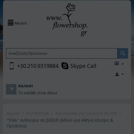
Μενού
+30.210.9319884
Skype Call
ΚΑΛΆΘΙ
Το καλάθι είναι άδειο
Αρχική
/
ΛΟΥΛΟΥΔΙΑ
/
Λουλούδια για Όλους !!! 20,00€
/
"ΈΝΑ" ανθούριο σε βάζο!!! (Μόνο για Αθήνα Κέντρο &
Προάστια)