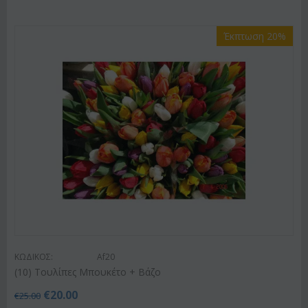
Έκπτωση 20%
ΚΩΔΙΚΟΣ:
Af20
(10) Τουλίπες Μπουκέτο + Βάζο
€
20.00
€
25.00