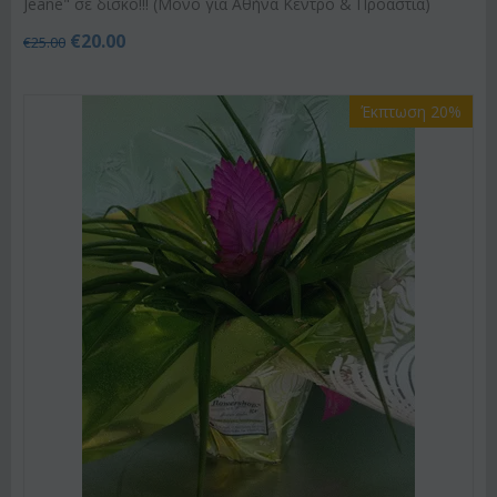
Jeane" σε δίσκο!!! (Μόνο για Αθήνα Κέντρο & Προάστια)
€
20.00
€
25.00
Έκπτωση 20%