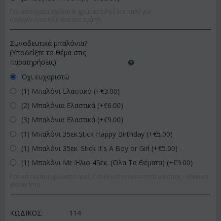
Γενικά τυχαία σχέδια & χρώματα.Ροζ και μπλέ για
νεογγέννητα.Κόκκινα για αγάπη.
Συνοδευτικά μπαλόνια?
(Υποδείξτε το θέμα στις
παρατηρήσεις)
:
Όχι ευχαριστώ
(1) Μπαλόνι Ελαστικό (+€
3.00
)
(2) Μπαλόνια Ελαστικά (+€
6.00
)
(3) Μπαλόνια Ελαστικά (+€
9.00
)
(1) Μπαλόνι 35εκ.Stick Happy Birthday (+€
5.00
)
(1) Μπαλόνι 35εκ. Stick It's A Boy or Girl (+€
5.00
)
(1) Μπαλόνι Με Ήλιο 45εκ. (Όλα Τα Θέματα) (+€
9.00
)
Γενικά τυχαία χρώματα (ροζ ή σιέλ για νεογέννητα) (αγάπης - κόκκινα
για αγάπη)
ΚΩΔΙΚΟΣ:
114