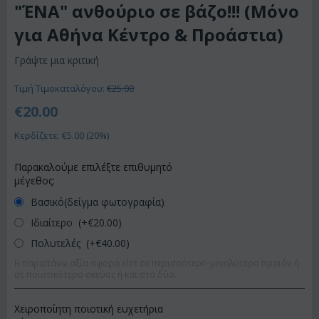
"ΈΝΑ" ανθούριο σε βάζο!!! (Μόνο
για Αθήνα Κέντρο & Προάστια)
Γράψτε μια κριτική
Τιμή Τιμοκαταλόγου:
€
25.00
€
20.00
Κερδίζετε: €
5.00
(
20
%)
Παρακαλούμε επιλέξτε επιθυμητό
μέγεθος:
Βασικό(δείγμα φωτογραφία)
Ιδιαίτερο (+€
20.00
)
Πολυτελές (+€
40.00
)
Η παραπάνω αξία αφορά είτε σε περισσότερο-μεγαλύτερο προϊόν ή
σε ποιοτικότερο σκεύος ή και στα δύο.
Χειροποίητη ποιοτική ευχετήρια