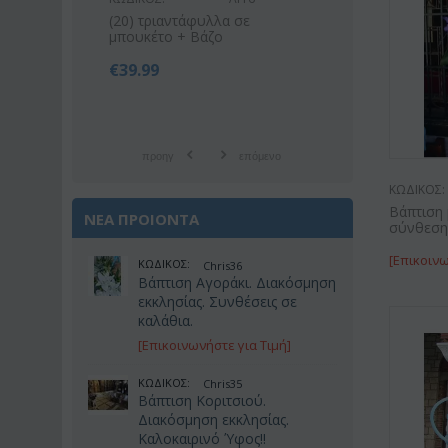
ε
Ροζ ή λευκό μπουκέτο με
Ορχιδέα φαλα
οριένταλ λίλιουμ
στέλεχος λου.
€
42.99
€
21.9
€
55.00
€
25.00
προηγ
επόμενο
ΚΩΔΙΚΟΣ:
Βάπτιση 
ΝΕΑ ΠΡΟΙΟΝΤΑ
σύνθεση
[Επικοινω
ΚΩΔΙΚΟΣ:
Chris36
Βάπτιση Αγοράκι. Διακόσμηση
εκκλησίας. Συνθέσεις σε
καλάθια.
[Επικοινωνήστε για Τιμή]
ΚΩΔΙΚΟΣ:
Chris35
Βάπτιση Κοριτσιού.
Διακόσμηση εκκλησίας.
Καλοκαιρινό Ύφος!!