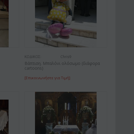
έα φαλαίνοψις σε
Φυτό "Zamioculcas" (Zamia).
νο βάζο
Ποιοτική Γλά...
€
39.99
€
54.99
€
65.00
ΚΩΔΙΚΟΣ:
Chris9
Βάπτιση. Μπαλόνι ολόσωμο (διάφορα
cartoons)
[Επικοινωνήστε για Τιμή]