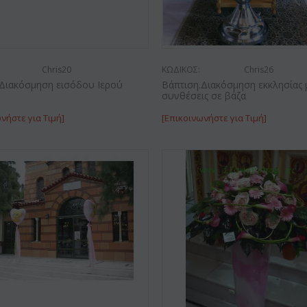
Chris20
ΚΩΔΙΚΟΣ:
Chris26
.Διακόσμηση εισόδου Ιερού
Βάπτιση.Διακόσμηση εκκλησίας 
συνθέσεις σε βάζα
νήστε για Τιμή]
[Επικοινωνήστε για Τιμή]