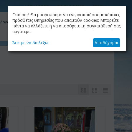
ΚΑΤΑΛΟΓΟΣ
ΤΟ BLOG ΜΑΣ
ΕΤΑΙΡΙΑ
Γεια σας! Θα μπορούσαμε να ενεργοποιήσουμε κάποιες
ΚΑΛΆΘΙ
πρόσθετες υπηρεσίες που απαιτούν cookies; Μπορείτε
 Λογαριασμός μου
Το καλάθι είναι άδειο
πάντα να αλλάξετε ή να αποσύρετε τη συγκατάθεσή σας
αργότερα.
+30.210.9319884
Skype Call
Άσε με να διαλέξω
Αποδέχομαι