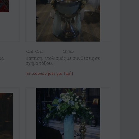
ΚΩΔΙΚΟΣ:
Chris5
ς.
Βάπτιση. Στολισμός με συνθέσεις σε
σχήμα τόξου.
[Επικοινωνήστε για Τιμή]