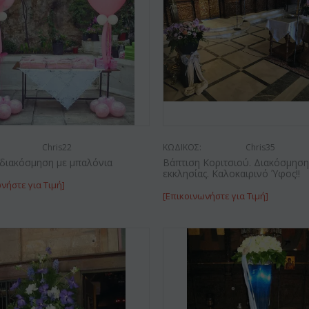
Έκπτωση 9%
Έκπτωση 12%
Chris22
ΚΩΔΙΚΟΣ:
Chris35
 διακόσμηση με μπαλόνια
Βάπτιση Κοριτσιού. Διακόσμηση
εκκλησίας. Καλοκαιρινό Ύφος!!
νήστε για Τιμή]
[Επικοινωνήστε για Τιμή]
ΚΩΔΙΚΟΣ:
Af13
Afp3
ΚΩΔΙΚ