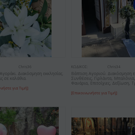
Chris36
ΚΩΔΙΚΟΣ:
Chris34
Αγοράκι. Διακόσμηση εκκλησίας.
Βάπτιση Αγοριού. Διακόσμηση ε
ς σε καλάθια.
Συνθέσεις, Γιρλάντα, Μπαλόνια
Φανάρια, Επιτοίχιες, Δεξίωση, Τ
νήστε για Τιμή]
[Επικοινωνήστε για Τιμή]