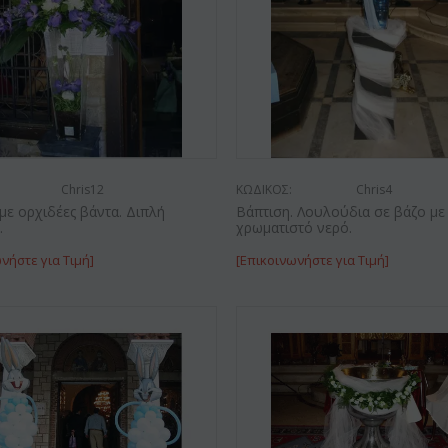
(21) τριαντάφυλλα 60-70 εκ.
ίνοψις φυτό "(1)
Ορχιδ
(διάφορα χρώμ...
..
γυάλι
€
49.99
€
55.00
9
€
45.00
Chris12
ΚΩΔΙΚΟΣ:
Chris4
με ορχιδέες βάντα. Διπλή
Βάπτιση. Λουλούδια σε βάζο με
.
χρωματιστό νερό.
νήστε για Τιμή]
[Επικοινωνήστε για Τιμή]