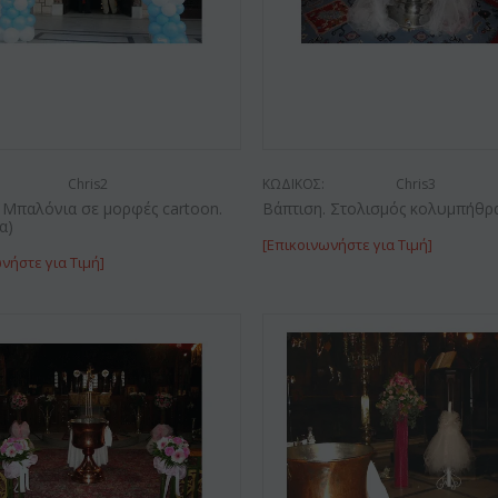
Chris2
ΚΩΔΙΚΟΣ:
Chris3
 Μπαλόνια σε μορφές cartoon.
Βάπτιση. Στολισμός κολυμπήθρα
α)
[Επικοινωνήστε για Τιμή]
νήστε για Τιμή]