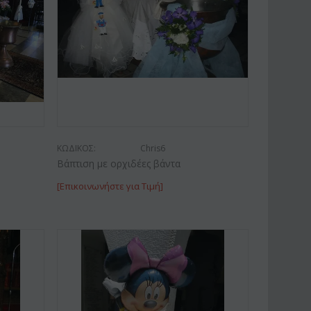
Έκπτωση 11%
Έκπτωση 15%
ΚΩΔΙΚΟΣ:
Chris6
Βάπτιση με ορχιδέες βάντα
[Επικοινωνήστε για Τιμή]
ΟΣ:
Afp1
ΚΩΔΙΚΟΣ:
Pl92