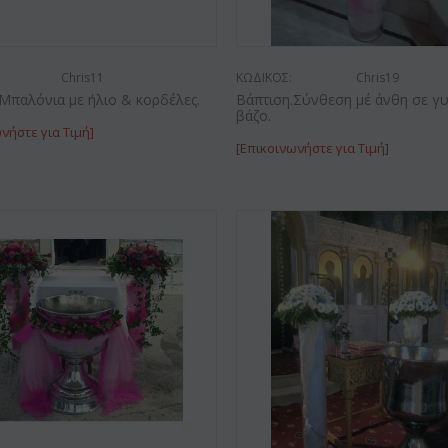
Chris11
ΚΩΔΙΚΟΣ:
Chris19
Μπαλόνια με ήλιο & κορδέλες.
Βάπτιση.Σύνθεση μέ άνθη σε γ
βάζο.
νήστε για Τιμή]
[Επικοινωνήστε για Τιμή]