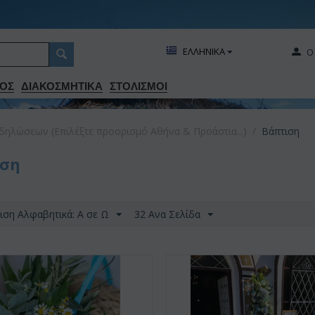
ΕΛΛΗΝΙΚΑ
Ο
ΟΣ
ΔΙΑΚΟΣΜΗΤΙΚA
ΣΤΟΛΙΣΜΟΙ
δηλώσεων (Επιλέξτε προορισμό Αθήνα & Προάστια...)
/
Βάπτιση
ιση
ιση Αλφαβητικά: A σε Ω
32 Ανα Σελίδα