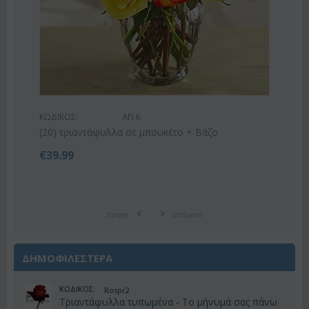
ΚΩΔΙΚΟΣ:
Af9
Ροζ ή λευκό μπουκέτο με οριέν
f16
€
42.99
€
55.00
σε μπουκέτο + Βάζο
προηγ
επόμενο
ΔΗΜΟΦΙΛΕΣΤΕΡΑ
ΚΩΔΙΚΟΣ:
Rospr2
Τριαντάφυλλα τυπωμένα - Το μήνυμά σας πάνω