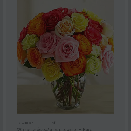
2%
ΚΩΔ
Ροζ
ΚΩΔΙΚΟΣ:
Af16
€
55
(20) τριαντάφυλλα σε μπουκέτο + Βάζο