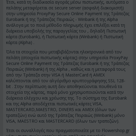
Έτσι, κατά τη διαδικασία αγοράς μέσω πιστωτικής, αυτόματα ο
πελάτης μεταφέρεται σε secure server (ασφαλή διακομιστή)
στην υπηρεσία ProxyPay Secure Online Payment της Τράπεζας
Eurobank ή της Τράπεζας Πειραιώς - Winbank ή της Alpha
ανάλογα με το ποιά μέθοδο πληρωμής έχει επιλέξει κατά τη
διάρκεια υποβολής της παραγγελίας του , δηλαδή Πιστωτική
κάρτα (Eurobank), ή Πιστωτική κάρτα (Winbank) ή Πιστωτική
κάρτα (Alpha)
.
Όλα τα στοιχεία που μεταβιβάζονται ηλεκτρονικά από τον
πελάτη (στοιχεία πιστωτικής κάρτας) στην υπηρεσία ProxyPay
Secure Online Payment της Τράπεζας Eurobank ή της Τράπεζας
Πειραιώς (Winbank) ή της Alpha , καθώς και η μεταφορά τους
από την Τράπεζα στην VISA ή MasterCard ή AMEX
καλύπτονται από τον αλγόριθμο κρυπτογράφησης SSL 128-
bit . Στην περίπτωση αυτή δεν αποθηκεύονται πουθενά τα
στοιχεία της κάρτας, παρά μόνο χρησιμοποιούνται κατά την
διάρκεια ελέγχου και χρέωσης της. Το σύστημα της Eurobank
και της Alpha αποδέχεται πιστωτικές κάρτες VISA,
MASTERCARD,MAESTRO, DINERS και AMEX (όλων των
τραπεζών) ενώ αυτό της Τράπεζας Πειραιώς (Winbank) μόνο
VISA, MAESTRO και MASTERCARD (όλων των τραπεζών).
Έτσι οι συναλλαγές που πραγματοποιείτε με το Flowershop.gr