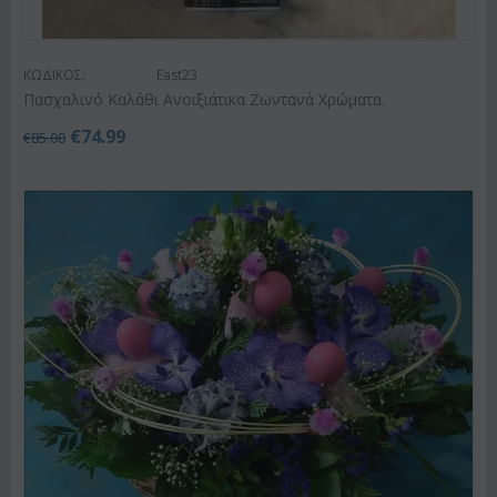
ΚΩΔΙΚΟΣ:
East23
Πασχαλινό Καλάθι Ανοιξιάτικα Ζωντανά Χρώματα.
€
74.99
€
85.00