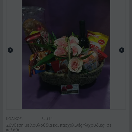
ΚΩΔΙΚΟΣ:
East14
Σύνθεση με λουλούδια και πασχαλινές "λιχουδιές" σε
καλάθι.