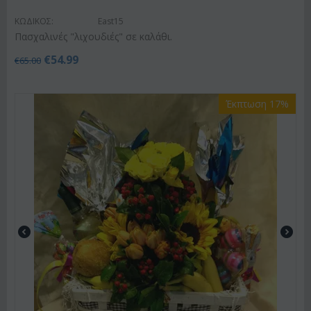
ΚΩΔΙΚΟΣ:
East15
Πασχαλινές "λιχουδιές" σε καλάθι.
€
54.99
€
65.00
Έκπτωση 17%