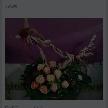
€
85.00
ΚΩΔΙΚΟΣ:
East13