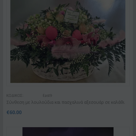
ΚΩΔΙΚΟΣ:
East9
Σύνθεση με λουλούδια και πασχαλινά αξεσουάρ σε καλάθι
€
60.00