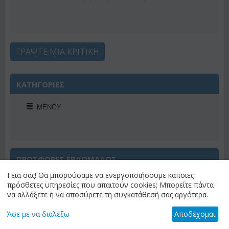
ΓΡΆΨΤΕ ΜΙΑ ΚΡΙΤΙΚΉ
ΚΑΤΗΓΟΡΙΕΣ
ΜΕΝΟΎ
ΠΡΟΣΦΟΡΕΣ ΕΒΔΟΜΑΔΟΣ
Γεια σας! Θα μπορούσαμε να ενεργοποιήσουμε κάποιες
πρόσθετες υπηρεσίες που απαιτούν cookies; Μπορείτε πάντα
να αλλάξετε ή να αποσύρετε τη συγκατάθεσή σας αργότερα.
Άσε με να διαλέξω
Αποδέχομαι
Έκπτωση 22%