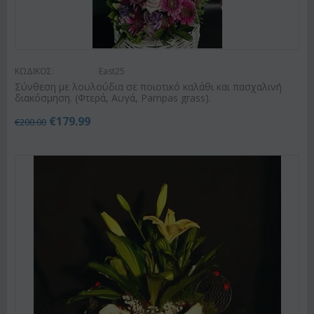
ΚΩΔΙΚΟΣ:
East25
Σύνθεση με λουλούδια σε ποιοτικό καλάθι και πασχαλινή
διακόσμηση. (Φτερά, Αυγά, Pampas grass).
€
179.99
€
200.00