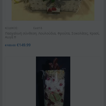
ΚΩΔΙΚΟΣ:
East18
Πασχαλινή σύνθεση. Λουλούδια, Φρούτα, Σοκολάτες, Κρασί,
Αυγά !!!
€
149.99
€
180.00