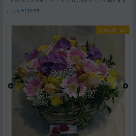
Πασχαλινό Καλάθι & Σοκολατένιες Λιχουδιές & Διακόσμηση !!
€
119.99
€
135.00
Έκπτωση 12%