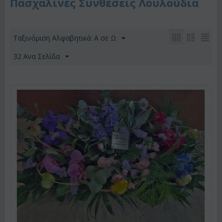
Πασχαλινές Συνθέσεις Λουλούδια
Ταξινόμιση Αλφαβητικά: A σε Ω
32 Ανα Σελίδα