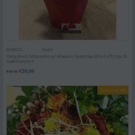
ΚΩΔΙΚΟΣ:
East21
Πασχαλινό Μπουκέτο με Κόκκινα Τριαντάφυλλα !! (21) τεμ. &
Διακόσμηση !!
€
39.99
€
45.00
Έκπτωση 9%