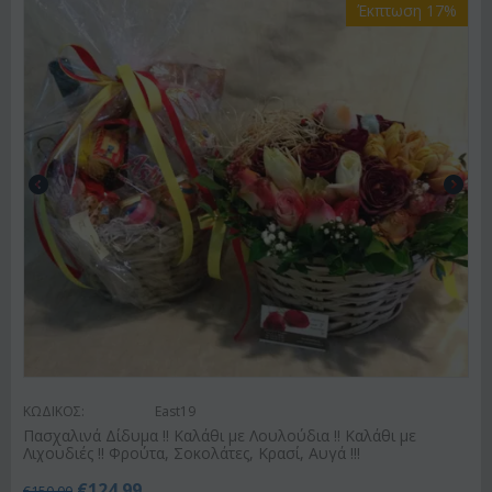
Έκπτωση 17%
ΚΩΔΙΚΟΣ:
East19
Πασχαλινά Δίδυμα !! Καλάθι με Λουλούδια !! Καλάθι με
Λιχουδιές !! Φρούτα, Σοκολάτες, Κρασί, Αυγά !!!
€
124.99
€
150.00