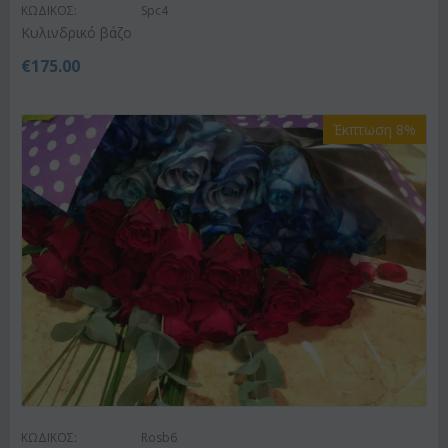
ΚΩΔΙΚΟΣ:
Spc4
Κυλινδρικό βάζο
€
175.00
Έκπτωση 8%
ΚΩΔΙΚΟΣ:
Rosb6