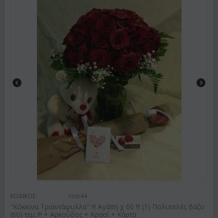
ΚΩΔΙΚΟΣ:
rosr44
"Κόκκινα Τριαντάφυλλα" !!! Αγάπη χ 60 !!! (1) Πολυτελές Βάζο
(60) τεμ..!!! + Αρκούδος + Κρασί + Κάρτα