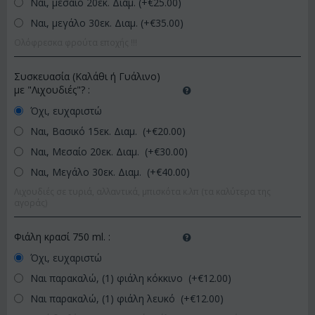
Ναι, μεσαίο 20εκ. Διαμ. (+€
25.00
)
Ναι, μεγάλο 30εκ. Διαμ. (+€
35.00
)
Ολόφρεσκα φρούτα εποχής !!!
Συσκευασία (Καλάθι ή Γυάλινο)
με "Λιχουδιές"?
:
Όχι, ευχαριστώ
Ναι, Βασικό 15εκ. Διαμ. (+€
20.00
)
Ναι, Μεσαίο 20εκ. Διαμ. (+€
30.00
)
Ναι, Μεγάλο 30εκ. Διαμ. (+€
40.00
)
Λιχουδιές σε τυριά, αλλαντικά, μπισκότα κ.λπ (τα καλύτερα της
αγοράς)
Φιάλη κρασί 750 ml.
:
Όχι, ευχαριστώ
Ναι παρακαλώ, (1) φιάλη κόκκινο (+€
12.00
)
Ναι παρακαλώ, (1) φιάλη λευκό (+€
12.00
)