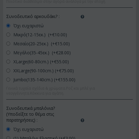
Ποιοτικό διαθέσιμο στην αγορά ανάλογα με την εποχή.
Συνοδευτικό αρκουδάκι?
:
Όχι ευχαριστώ
Μικρό(12-15εκ.) (+€
10.00
)
Μεσαίο(20-25εκ.) (+€
15.00
)
Μεγάλο(35-45εκ.) (+€
28.00
)
XLarge(60-80cm.) (+€
55.00
)
XXLarge(90-100cm.) (+€
75.00
)
Jumbo(135-140cm.) (+€
155.00
)
Γενικά τυχαία σχέδια & χρώματα.Ροζ και μπλέ για
νεογγέννητα.Κόκκινα για αγάπη.
Συνοδευτικά μπαλόνια?
(Υποδείξτε το θέμα στις
παρατηρήσεις)
:
Όχι ευχαριστώ
(1) Μπαλόνι Ελαστικό (+€
3.00
)