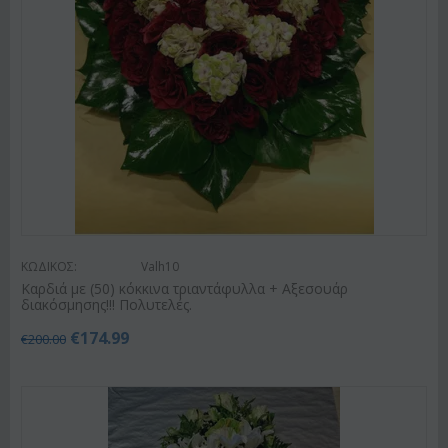
ΚΩΔΙΚΟΣ:
Valh10
Καρδιά με (50) κόκκινα τριαντάφυλλα + Αξεσουάρ
διακόσμησης!!! Πολυτελές.
€
174.99
€
200.00