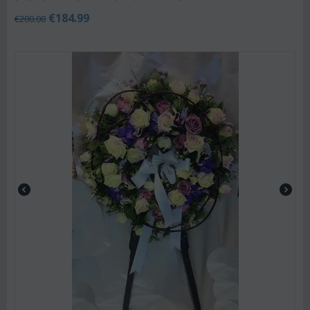
€
184.99
€
200.00