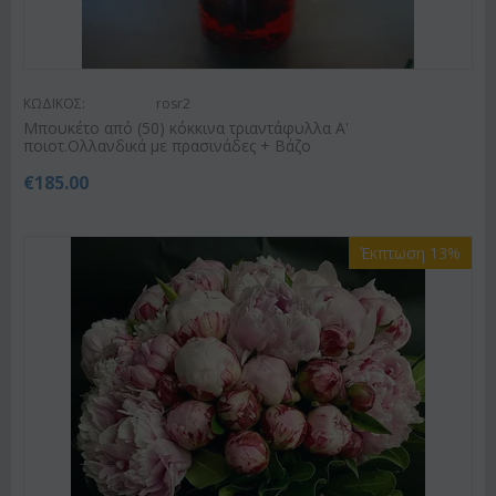
ΚΩΔΙΚΟΣ:
rosr2
Μπουκέτο από (50) κόκκινα τριαντάφυλλα Α'
ποιοτ.Ολλανδικά με πρασινάδες + Βάζο
€
185.00
Έκπτωση 13%