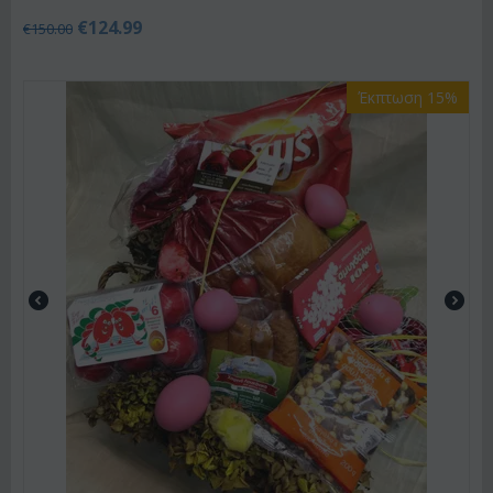
€
124.99
€
150.00
Έκπτωση 15%