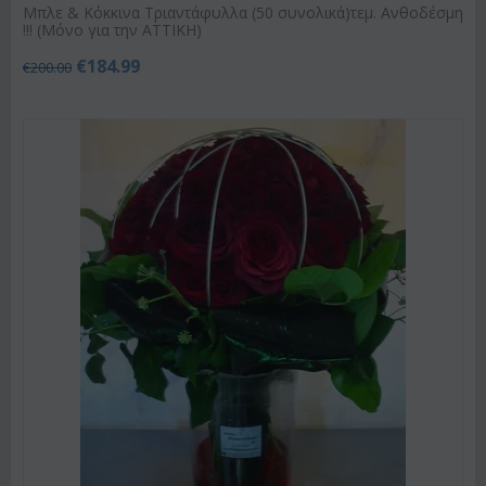
Μπλε & Κόκκινα Τριαντάφυλλα (50 συνολικά)τεμ. Ανθοδέσμη
!!! (Μόνο για την ΑΤΤΙΚΗ)
€
184.99
€
200.00