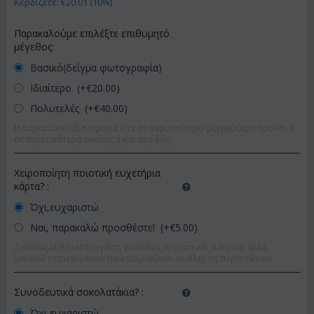
Κερδίζετε: €
20.01
(
10
%)
Παρακαλούμε επιλέξτε επιθυμητό
μέγεθος:
Βασικό(δείγμα φωτογραφία)
Ιδιαίτερο (+€
20.00
)
Πολυτελές (+€
40.00
)
Η παραπάνω αξία αφορά είτε σε περισσότερο-μεγαλύτερο προϊόν ή
σε ποιοτικότερο σκεύος ή και στα δύο.
Χειροποίητη ποιοτική ευχετήρια
κάρτα?
:
Όχι,ευχαριστώ
Ναι, παρακαλώ προσθέστε! (+€
5.00
)
Διαθέσιμα θέματα (αγάπη, γενέθλια, περαστικά, κ.λπ) και άλλα
γενικού περιεχομένου που ταιριάζουν σε όλες τις περιπτώσεις
Συνοδευτικά σοκολατάκια?
:
Όχι,ευχαριστώ