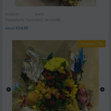
ΚΩΔΙΚΟΣ:
East15
Πασχαλινές "λιχουδιές" σε καλάθι.
€
54.99
€
65.00
Έκπτωση 17%