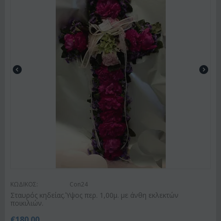
ΚΩΔΙΚΟΣ:
Con24
Σταυρός κηδείας.Ύψος περ. 1,00μ. με άνθη εκλεκτών
ποικιλιών.
€
180.00