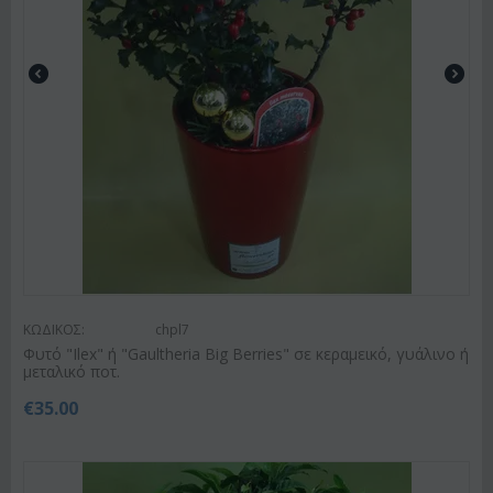
ΚΩΔΙΚΟΣ:
chpl7
Φυτό "Ilex" ή "Gaultheria Big Berries" σε κεραμεικό, γυάλινο ή
μεταλικό ποτ.
€
35.00