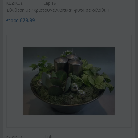
ΚΩΔΙΚΟΣ:
Chpl18
Σύνθεση με "Χριστουγεννιάτικα" φυτά σε καλάθι !!!
€
29.99
€
30.00
ΚΩΔΙΚΟΣ:
chpl11