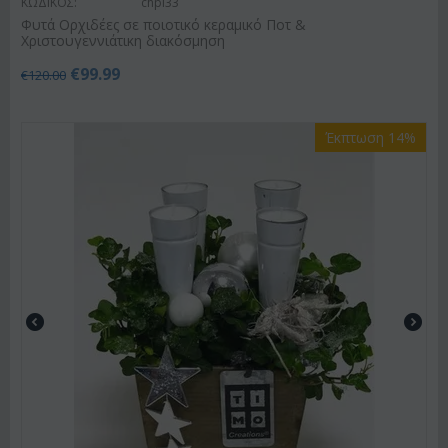
ΚΩΔΙΚΟΣ:
chpl33
Φυτά Ορχιδέες σε ποιοτικό κεραμικό Ποτ &
Χριστουγεννιάτικη διακόσμηση
€
99.99
€
120.00
Έκπτωση 14%