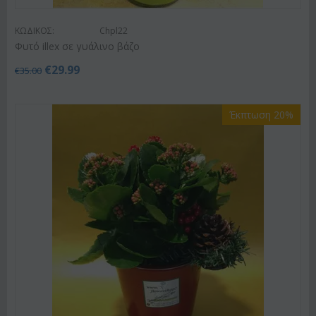
ΚΩΔΙΚΟΣ:
Chpl22
Φυτό illex σε γυάλινο βάζο
€
29.99
€
35.00
Έκπτωση 20%