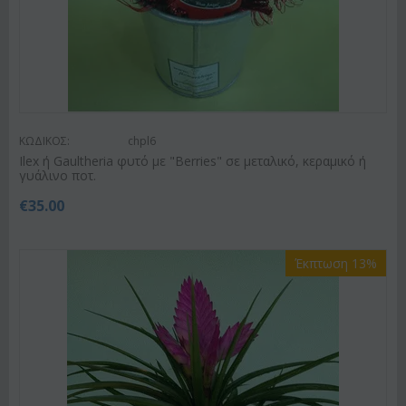
ΚΩΔΙΚΟΣ:
chpl6
Ilex ή Gaultheria φυτό με "Berries" σε μεταλικό, κεραμικό ή
γυάλινο ποτ.
€
35.00
Έκπτωση 13%