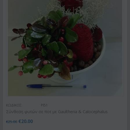
ΚΩΔΙΚΟΣ:
Pl51
Σύνθεση φυτών σε ποτ με Gaultheria & Calocephalus
€
20.00
€
25.00