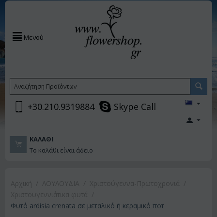
Μενού
+30.210.9319884
Skype Call
ΚΑΛΆΘΙ
Το καλάθι είναι άδειο
Αρχική
/
ΛΟΥΛΟΥΔΙΑ
/
Χριστούγεννα-Πρωτοχρονιά
/
Χριστουγεννιάτικα φυτά
/
Φυτό ardisia crenata σε μεταλικό ή κεραμικό ποτ