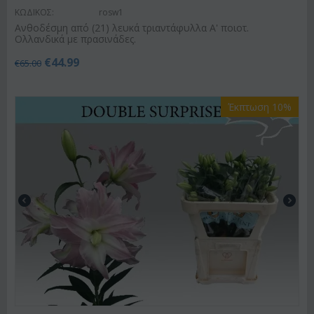
ΚΩΔΙΚΟΣ:
rosw1
Ανθοδέσμη από (21) λευκά τριαντάφυλλα Α' ποιοτ.
Ολλανδικά με πρασινάδες.
€
44.99
€
65.00
Έκπτωση 10%