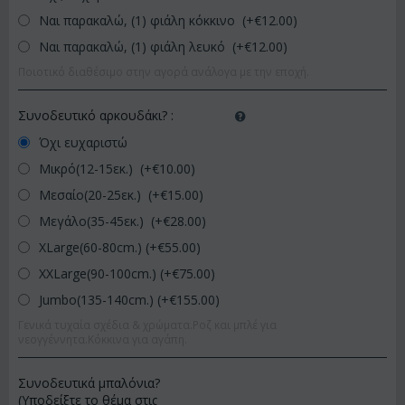
Ναι παρακαλώ, (1) φιάλη κόκκινο (+€
12.00
)
Ναι παρακαλώ, (1) φιάλη λευκό (+€
12.00
)
Ποιοτικό διαθέσιμο στην αγορά ανάλογα με την εποχή.
Συνοδευτικό αρκουδάκι?
:
Όχι ευχαριστώ
Μικρό(12-15εκ.) (+€
10.00
)
Μεσαίο(20-25εκ.) (+€
15.00
)
Μεγάλο(35-45εκ.) (+€
28.00
)
XLarge(60-80cm.) (+€
55.00
)
XXLarge(90-100cm.) (+€
75.00
)
Jumbo(135-140cm.) (+€
155.00
)
Γενικά τυχαία σχέδια & χρώματα.Ροζ και μπλέ για
νεογγέννητα.Κόκκινα για αγάπη.
Συνοδευτικά μπαλόνια?
(Υποδείξτε το θέμα στις