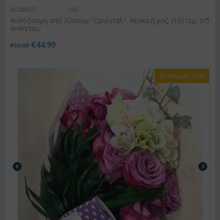
ΚΩΔΙΚΟΣ:
Lil1
Ανθοδέσμη από λίλιουμ "Οριένταλ". Λευκά ή ροζ. (10) τεμ. 3/5
άνθη/τεμ.
€
44.99
€
50.00
Έκπτωση 10%