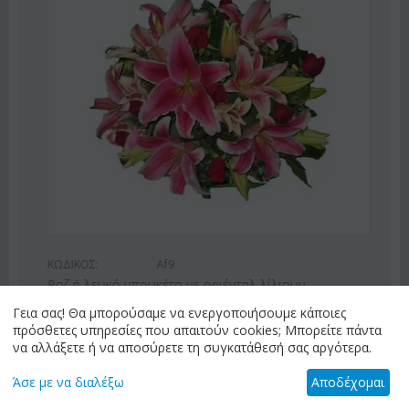
ΚΩΔΙΚΟΣ:
Af9
Ροζ ή λευκό μπουκέτο με οριένταλ λίλιουμ
Γεια σας! Θα μπορούσαμε να ενεργοποιήσουμε κάποιες
€
42.99
€
55.00
πρόσθετες υπηρεσίες που απαιτούν cookies; Μπορείτε πάντα
να αλλάξετε ή να αποσύρετε τη συγκατάθεσή σας αργότερα.
Άσε με να διαλέξω
Αποδέχομαι