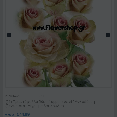
ΚΩΔΙΚΟΣ:
Ros4
(21) Τριαντάφυλλα 50εκ. " upper secret" Ανθοδέσμη.
(Ξεχωριστά ! Δίχρωμα Λουλούδια)
€
44.99
€
60.00