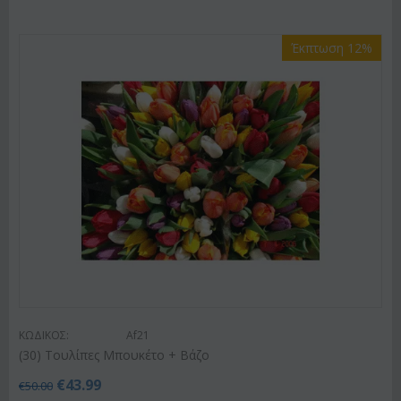
Έκπτωση 12%
ΚΩΔΙΚΟΣ:
Af21
(30) Τουλίπες Μπουκέτο + Βάζο
€
43.99
€
50.00