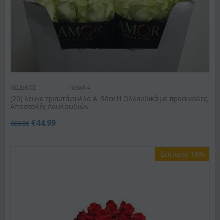
ΚΩΔΙΚΟΣ:
rosw14
(20) λευκά τριαντάφυλλα Α' 90εκ.!!! Ολλανδικά με πρασινάδες.
Αποστολές Λουλουδιών
€
44.99
€
60.00
Έκπτωση 18%