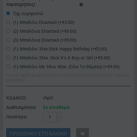
παρατηρήσεις)
:
Όχι ευχαριστώ
(1) Μπαλόνι Ελαστικό (+€
3.00
)
(2) Μπαλόνια Ελαστικά (+€
6.00
)
(3) Μπαλόνια Ελαστικά (+€
9.00
)
(1) Μπαλόνι 35εκ.Stick Happy Birthday (+€
5.00
)
(1) Μπαλόνι 35εκ. Stick It's A Boy or Girl (+€
5.00
)
(1) Μπαλόνι Με Ήλιο 45εκ. (Όλα Τα Θέματα) (+€
9.00
)
Γενικά τυχαία χρώματα (ροζ ή σιέλ για νεογέννητα) (αγάπης - κόκκινα
για αγάπη)
ΚΩΔΙΚΟΣ:
chpl2
Διαθεσιμότητα:
Σε Απόθεμα
+
Ποσότητα:
−
ΠΡΟΣΘΉΚΗ ΣΤΟ ΚΑΛΆΘΙ