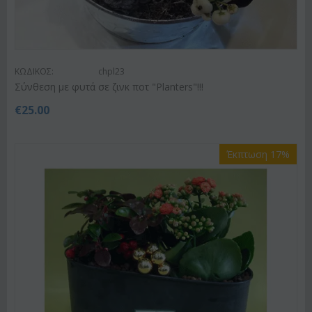
ΚΩΔΙΚΟΣ:
chpl23
Σύνθεση με φυτά σε ζινκ ποτ "Planters"!!!
€
25.00
Έκπτωση 17%