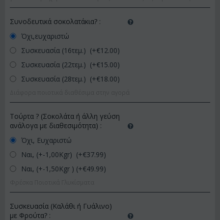
Συνοδευτικά σοκολατάκια?
:
Όχι,ευχαριστώ
Συσκευασία (16τεμ.) (+€
12.00
)
Συσκευασία (22τεμ.) (+€
15.00
)
Συσκευασία (28τεμ.) (+€
18.00
)
Διάφορα ποιοτικά διαθέσιμα στην αγορά
Τούρτα ? (Σοκολάτα ή άλλη γεύση
ανάλογα με διαθεσιμότητα)
:
Όχι, Ευχαριστώ
Ναι, (+-1,00Kgr) (+€
37.99
)
Ναι, (+-1,50Kgr ) (+€
49.99
)
Φρέσκα Ποιοτικά Γλυκίσματα
Συσκευασία (Καλάθι ή Γυάλινο)
με Φρούτα?
: