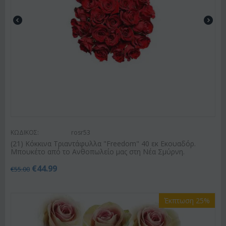
ΚΩΔΙΚΟΣ:
rosr53
(21) Κόκκινα Τριαντάφυλλα "Freedom" 40 εκ Εκουαδόρ.
Μπουκέτο από το Ανθοπωλείο μας στη Νέα Σμύρνη.
€
44.99
€
55.00
Έκπτωση 25%