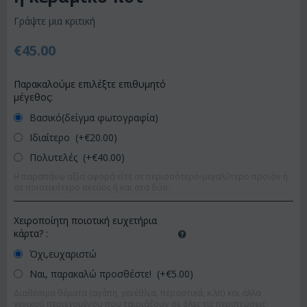
Γράψτε μια κριτική
€
45.00
Παρακαλούμε επιλέξτε επιθυμητό
μέγεθος:
Βασικό(δείγμα φωτογραφία)
Ιδιαίτερο (+€
20.00
)
Πολυτελές (+€
40.00
)
Η παραπάνω αξία αφορά είτε σε περισσότερο-μεγαλύτερο προϊόν ή
σε ποιοτικότερο σκεύος ή και στα δύο.
Χειροποίητη ποιοτική ευχετήρια
κάρτα?
:
Όχι,ευχαριστώ
Ναι, παρακαλώ προσθέστε! (+€
5.00
)
Διαθέσιμα θέματα (αγάπη, γενέθλια, περαστικά, κ.λπ) και άλλα
γενικού περιεχομένου που ταιριάζουν σε όλες τις περιπτώσεις