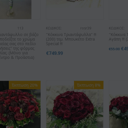
113
ΚΩΔΙΚΟΣ:
rosr39
ΚΩΔΙΚΟΣ:
ριαντάφυλλο σε βάζο
"Κόκκινα Τριαντάφυλλα" !!!
"Κόκκινα 
 Υποδείξτε το χρώμα
(200) τεμ. Μπουκέτο Extra
Αγάπη !!! (
κείας σας στο πεδίο
Special !!!
ήσεις" της φόρμας
€
4
€
55.00
ίας. (Μόνο για
€
749.99
έντρο & Προάστια)
Έκπτωση 20%
Έκπτωση 8%