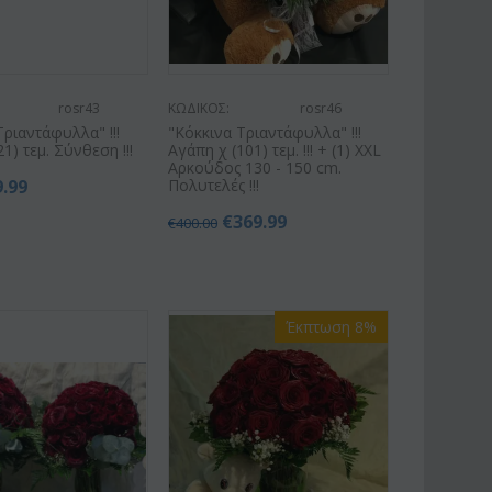
rosr43
ΚΩΔΙΚΟΣ:
rosr46
Τριαντάφυλλα" !!!
"Κόκκινα Τριαντάφυλλα" !!!
21) τεμ. Σύνθεση !!!
Αγάπη χ (101) τεμ. !!! + (1) XXL
Αρκούδος 130 - 150 cm.
9.99
Πολυτελές !!!
€
369.99
€
400.00
Έκπτωση 8%