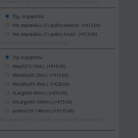
ιά, αλλαντικά, μπισκότα κ.λπ (τα καλύτερα της αγοράς)
Όχι, ευχαριστώ
Ναι παρακαλώ, (1) φιάλη κόκκινο (+€
12.00
)
Ναι παρακαλώ, (1) φιάλη λευκό (+€
12.00
)
ιμο στην αγορά ανάλογα με την εποχή.
Όχι ευχαριστώ
Μικρό(12-15εκ.) (+€
10.00
)
Μεσαίο(20-25εκ.) (+€
15.00
)
Μεγάλο(35-45εκ.) (+€
28.00
)
XLarge(60-80cm.) (+€
55.00
)
XXLarge(90-100cm.) (+€
75.00
)
Jumbo(135-140cm.) (+€
155.00
)
έδια & χρώματα.Ροζ και μπλέ για νεογγέννητα.Κόκκινα για