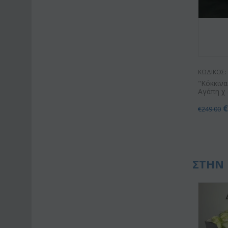
ΚΩΔΙΚΟΣ:
"Κόκκινα
Αγάπη χ (
€
249.00
ΣΤΗΝ 