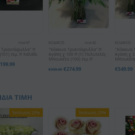
rosr47
ΚΩΔΙΚΟΣ:
rosr42
ΚΩΔΙΚΟΣ:
 Τριαντάφυλλα" !!!
"Κόκκινα Τριαντάφυλλα" !!!
"Κόκκινα 
101) τεμ. !!! Καλάθι.
Αγάπη χ 100 !!! (1) Πολυτελές
Αγάπη χ 20
Μπουκέτο (100) τεμ..!!!
Μπουκέτα (
€
199.99
€
274.99
€
549.99
€
300.00
ΙΔΙΑ ΤΙΜΗ
Έκπτωση 25%
Έκπτωση 25%