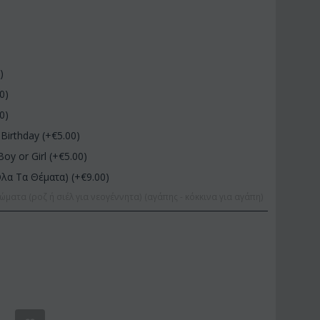
0
)
00
)
00
)
Birthday (+€
5.00
)
Boy or Girl (+€
5.00
)
Όλα Τα Θέματα) (+€
9.00
)
ώματα (ροζ ή σιέλ για νεογέννητα) (αγάπης - κόκκινα για αγάπη)