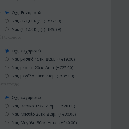
Όχι, Ευχαριστώ
η
Ναι, (+-1,00Kgr) (+€
37.99
)
Ναι, (+-1,50Kgr ) (+€
49.99
)
ά Γλυκίσματα
Όχι, ευχαριστώ
Ναι, βασικό 15εκ. Διάμ. (+€
19.00
)
Ναι, μεσαίο 20εκ. Διαμ. (+€
25.00
)
ΚΩΔΙΚΟΣ:
Afp1
ΚΩΔΙΚΟΣ:
Pl92
Ναι, μεγάλο 30εκ. Διαμ. (+€
35.00
)
Ορχιδέα φαλαίνοψις σε
Φυτό "Zamioculcas" (Zamia)
γυάλινο βάζο
Ποιοτική Γλά...
α εποχής !!!
€
39.99
€
54.99
€
45.00
€
65.00
Όχι, ευχαριστώ
Ναι, Βασικό 15εκ. Διαμ. (+€
20.00
)
Ναι, Μεσαίο 20εκ. Διαμ. (+€
30.00
)
Ναι, Μεγάλο 30εκ. Διαμ. (+€
40.00
)