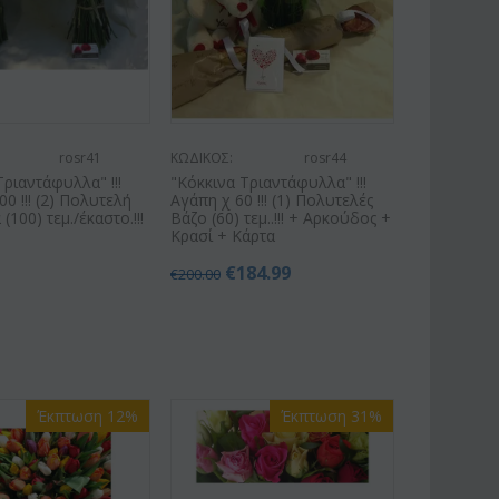
rosr41
ΚΩΔΙΚΟΣ:
rosr44
Τριαντάφυλλα" !!!
"Κόκκινα Τριαντάφυλλα" !!!
0 !!! (2) Πολυτελή
Αγάπη χ 60 !!! (1) Πολυτελές
100) τεμ./έκαστο.!!!
Βάζο (60) τεμ..!!! + Αρκούδος +
Κρασί + Κάρτα
€
184.99
€
200.00
Έκπτωση 12%
Έκπτωση 31%