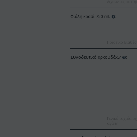
Λιχουδιές σε τυρ
Φιάλη κρασί 750 ml.
:
Ποιοτικό διαθέσ
Συνοδευτικό αρκουδάκι?
:
Γενικά τυχαία σχ
αγάπη.