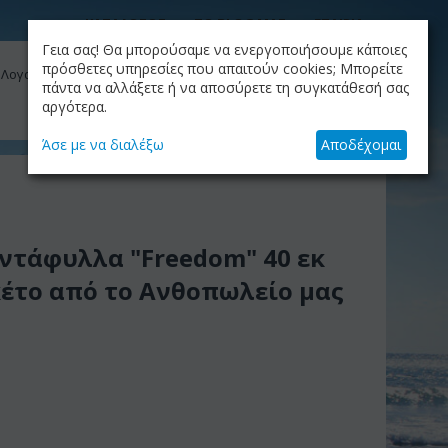
ΚΑΤΑΛΟΓΟΣ
ΤΟ BLOG ΜΑΣ
ΕΤΑΙΡΙΑ
Γεια σας! Θα μπορούσαμε να ενεργοποιήσουμε κάποιες
ΚΑΛΆΘΙ
πρόσθετες υπηρεσίες που απαιτούν cookies; Μπορείτε
 Λογαριασμός μου
Το καλάθι είναι άδειο
πάντα να αλλάξετε ή να αποσύρετε τη συγκατάθεσή σας
αργότερα.
+30.210.9319884
Skype Call
Άσε με να διαλέξω
Αποδέχομαι
αντάφυλλα "Freedom" 40 εκ
έτο από το Ανθοπωλείο μας