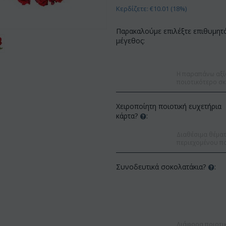
Κερδίζετε: €
10.01
(
18
%)
Παρακαλούμε επιλέξτε επιθυμητ
μέγεθος:
Η παραπάνω αξί
ποιοτικότερο σκ
Χειροποίητη ποιοτική ευχετήρια
κάρτα?
:
Διαθέσιμα θέματα
περιεχομένου πο
Συνοδευτικά σοκολατάκια?
:
Έκπτωση 9%
Έκπτωση 12%
Διάφορα ποιοτι