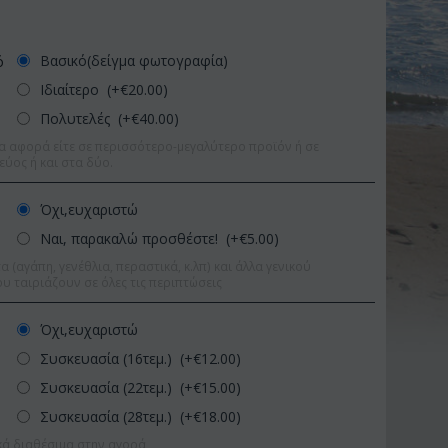
Βασικό(δείγμα φωτογραφία)
ό
Ιδιαίτερο (+€
20.00
)
Πολυτελές (+€
40.00
)
α αφορά είτε σε περισσότερο-μεγαλύτερο προϊόν ή σε
εύος ή και στα δύο.
Όχι,ευχαριστώ
Ναι, παρακαλώ προσθέστε! (+€
5.00
)
 (αγάπη, γενέθλια, περαστικά, κ.λπ) και άλλα γενικού
υ ταιριάζουν σε όλες τις περιπτώσεις
Όχι,ευχαριστώ
Συσκευασία (16τεμ.) (+€
12.00
)
Συσκευασία (22τεμ.) (+€
15.00
)
Έκπτωση 11%
Έκπτωση 1
Συσκευασία (28τεμ.) (+€
18.00
)
κά διαθέσιμα στην αγορά