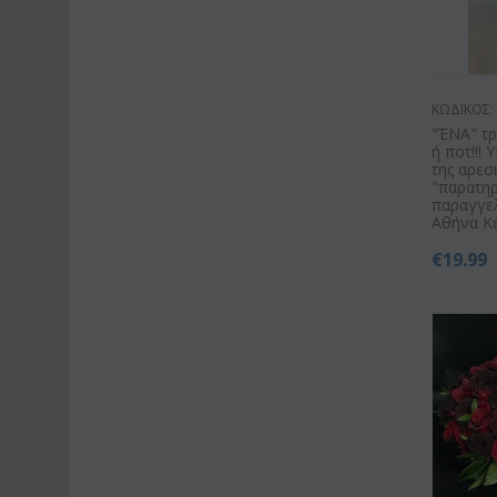
ΚΩΔΙΚΟΣ:
"ΈΝΑ" τ
ή ποτ!!!
της αρεσ
"παρατηρ
παραγγελ
Αθήνα Κ
€
19.99