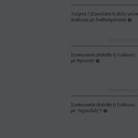
Τούρτα ? (Σοκολάτα ή άλλη γεύσ
ανάλογα με διαθεσιμότητα)
:
Φρέσκα Ποιοτικ
Συσκευασία (Καλάθι ή Γυάλινο)
με Φρούτα?
:
ΚΩΔΙΚΟΣ:
Af13
ΟΣ:
Afp3
(21) τριαντάφυλλα 60-70 εκ.
δέα φαλαίνοψις φυτό "(1)
(διάφορα χρώμ...
χος λου...
Ολόφρεσκα φρούτ
€
49.99
€
55.00
€
21.99
0
Συσκευασία (Καλάθι ή Γυάλινο)
με "Λιχουδιές"?
: