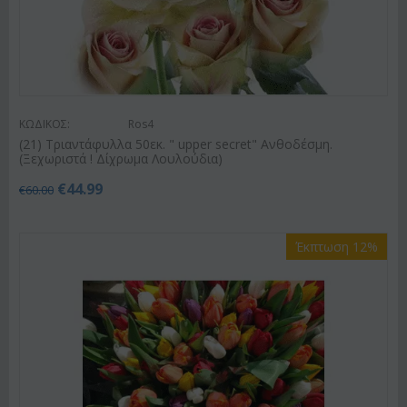
ΚΩΔΙΚΟΣ:
Ros4
(21) Τριαντάφυλλα 50εκ. " upper secret" Ανθοδέσμη.
(Ξεχωριστά ! Δίχρωμα Λουλούδια)
€
44.99
€
60.00
Έκπτωση 12%