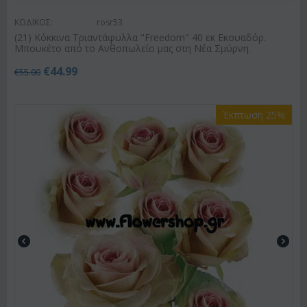
ΚΩΔΙΚΟΣ:
rosr53
(21) Κόκκινα Τριαντάφυλλα "Freedom" 40 εκ Εκουαδόρ.
Μπουκέτο από το Ανθοπωλείο μας στη Νέα Σμύρνη.
€
44.99
€
55.00
Έκπτωση 25%