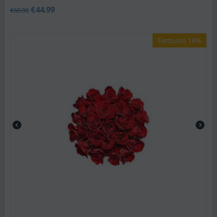
€
44.99
€
60.00
Έκπτωση 18%