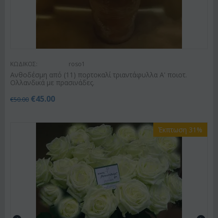
ΚΩΔΙΚΟΣ:
roso1
Ανθοδέσμη από (11) πορτοκαλί τριαντάφυλλα Α' ποιοτ.
Ολλανδικά με πρασινάδες.
€
45.00
€
50.00
Έκπτωση 31%