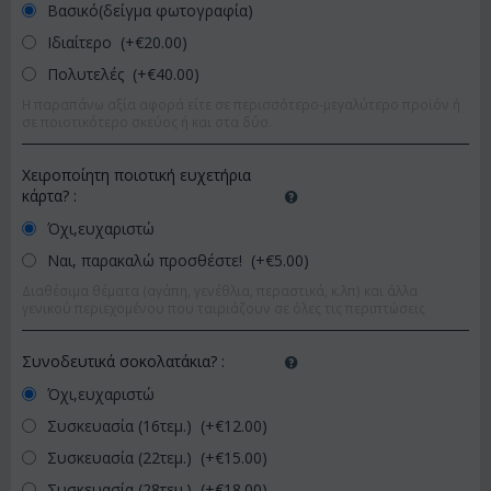
Βασικό(δείγμα φωτογραφία)
Ιδιαίτερο (+€
20.00
)
Πολυτελές (+€
40.00
)
Η παραπάνω αξία αφορά είτε σε περισσότερο-μεγαλύτερο προϊόν ή
σε ποιοτικότερο σκεύος ή και στα δύο.
Χειροποίητη ποιοτική ευχετήρια
κάρτα?
:
Όχι,ευχαριστώ
Ναι, παρακαλώ προσθέστε! (+€
5.00
)
Διαθέσιμα θέματα (αγάπη, γενέθλια, περαστικά, κ.λπ) και άλλα
γενικού περιεχομένου που ταιριάζουν σε όλες τις περιπτώσεις
Συνοδευτικά σοκολατάκια?
:
Όχι,ευχαριστώ
Συσκευασία (16τεμ.) (+€
12.00
)
Συσκευασία (22τεμ.) (+€
15.00
)
Συσκευασία (28τεμ.) (+€
18.00
)