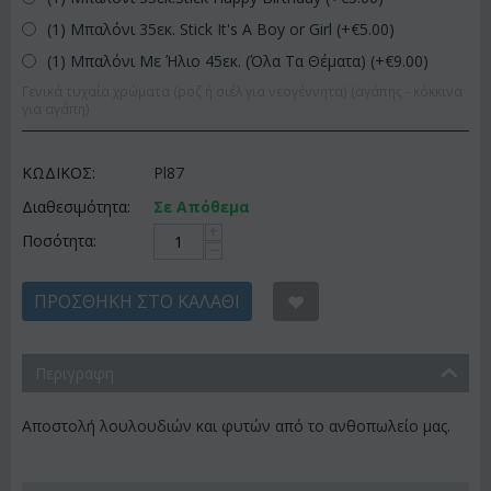
(1) Μπαλόνι 35εκ. Stick It's A Boy or Girl (+€
5.00
)
(1) Μπαλόνι Με Ήλιο 45εκ. (Όλα Τα Θέματα) (+€
9.00
)
Γενικά τυχαία χρώματα (ροζ ή σιέλ για νεογέννητα) (αγάπης - κόκκινα
για αγάπη)
ΚΩΔΙΚΟΣ:
Pl87
Διαθεσιμότητα:
Σε Απόθεμα
+
Ποσότητα:
−
ΠΡΟΣΘΉΚΗ ΣΤΟ ΚΑΛΆΘΙ
Περιγραφη
Αποστολή λουλουδιών και φυτών από το ανθοπωλείο μας.