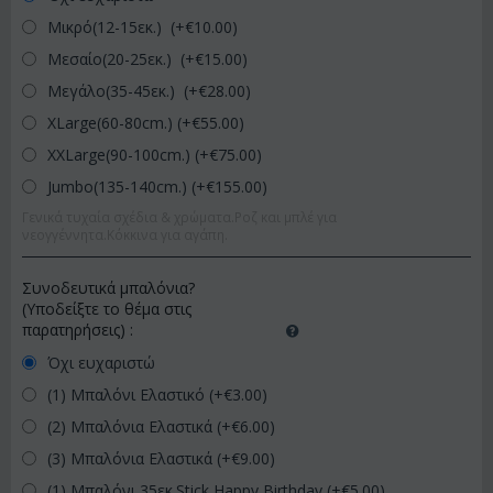
Μικρό(12-15εκ.) (+€
10.00
)
Μεσαίο(20-25εκ.) (+€
15.00
)
Μεγάλο(35-45εκ.) (+€
28.00
)
XLarge(60-80cm.) (+€
55.00
)
XXLarge(90-100cm.) (+€
75.00
)
Jumbo(135-140cm.) (+€
155.00
)
Γενικά τυχαία σχέδια & χρώματα.Ροζ και μπλέ για
νεογγέννητα.Κόκκινα για αγάπη.
Συνοδευτικά μπαλόνια?
(Υποδείξτε το θέμα στις
παρατηρήσεις)
:
Όχι ευχαριστώ
(1) Μπαλόνι Ελαστικό (+€
3.00
)
(2) Μπαλόνια Ελαστικά (+€
6.00
)
(3) Μπαλόνια Ελαστικά (+€
9.00
)
(1) Μπαλόνι 35εκ.Stick Happy Birthday (+€
5.00
)