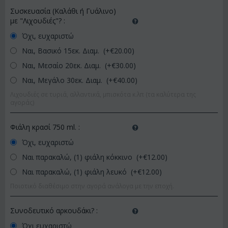
Συσκευασία (Καλάθι ή Γυάλινο)
με "Λιχουδιές"?
:
Όχι, ευχαριστώ
Ναι, Βασικό 15εκ. Διαμ. (+€
20.00
)
Ναι, Μεσαίο 20εκ. Διαμ. (+€
30.00
)
Ναι, Μεγάλο 30εκ. Διαμ. (+€
40.00
)
Λιχουδιές σε τυριά, αλλαντικά, μπισκότα κ.λπ (τα καλύτερα της
αγοράς)
Φιάλη κρασί 750 ml.
:
Όχι, ευχαριστώ
Ναι παρακαλώ, (1) φιάλη κόκκινο (+€
12.00
)
Ναι παρακαλώ, (1) φιάλη λευκό (+€
12.00
)
Ποιοτικό διαθέσιμο στην αγορά ανάλογα με την εποχή.
Συνοδευτικό αρκουδάκι?
:
Όχι ευχαριστώ