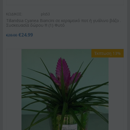
ΚΩΔΙΚΟΣ:
pls53
Tillandsia Cyanea Biancini σε κεραμεικό ποτ ή γυάλινο βάζο .
Συσκευασία δώρου !!! (1) Φυτό
€
24.99
€
28.00
Έκπτωση 13%