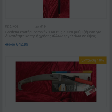
ΚΩΔΙΚΟΣ:
gard19
Gardena κοντάρι combifix 1.60 έως 2.90m ρυθμιζόμενο για
δυνατότητα κοπής ή χρήσης άλλων εργαλείων σε ύψος.
€
42.99
€
50.00
Έκπτωση 10%