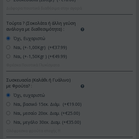
Διάφορα ποιοτικά διαθέσιμα στην αγορά
Τούρτα ? (Σοκολάτα ή άλλη γεύση
ανάλογα με διαθεσιμότητα)
:
Όχι, Ευχαριστώ
Ναι, (+-1,00Kgr) (+€
37.99
)
Ναι, (+-1,50Kgr ) (+€
49.99
)
Φρέσκα Ποιοτικά Γλυκίσματα
Συσκευασία (Καλάθι ή Γυάλινο)
με Φρούτα?
:
Όχι, ευχαριστώ
Ναι, βασικό 15εκ. Διάμ. (+€
19.00
)
Ναι, μεσαίο 20εκ. Διαμ. (+€
25.00
)
Ναι, μεγάλο 30εκ. Διαμ. (+€
35.00
)
Ολόφρεσκα φρούτα εποχής !!!