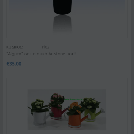
ΚΩΔΙΚΟΣ:
Pl82
"Αίχμεα" σε ποιοτικό Artstone ποτ!!!
€
35.00