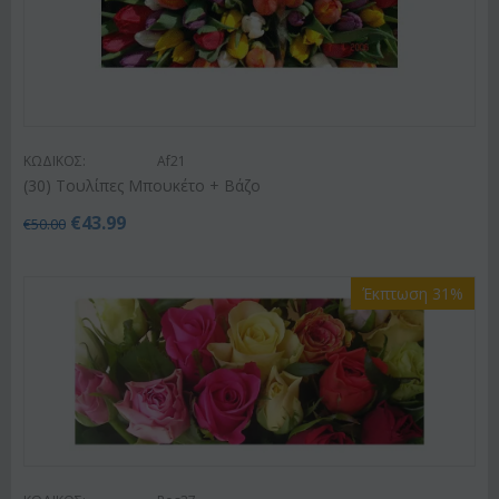
ΚΩΔΙΚΟΣ:
Af21
(30) Τουλίπες Μπουκέτο + Βάζο
€
43.99
€
50.00
Έκπτωση 31%