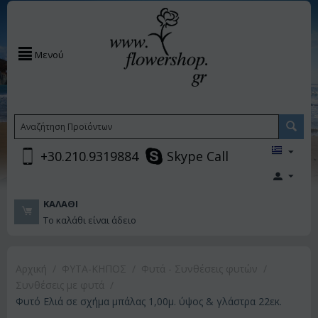
Μενού
+30.210.9319884
Skype Call
ΚΑΛΆΘΙ
Το καλάθι είναι άδειο
Αρχική
/
ΦΥΤΑ-ΚΗΠΟΣ
/
Φυτά - Συνθέσεις φυτών
/
Συνθέσεις με φυτά
/
Φυτό Ελιά σε σχήμα μπάλας 1,00μ. ύψος & γλάστρα 22εκ.