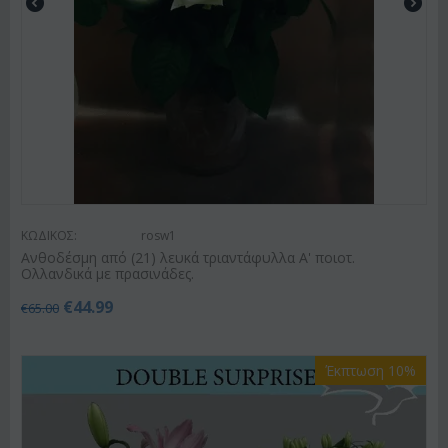
ΚΩΔΙΚΟΣ:
rosw1
Ανθοδέσμη από (21) λευκά τριαντάφυλλα Α' ποιοτ.
Ολλανδικά με πρασινάδες.
€
44.99
€
65.00
Έκπτωση 10%