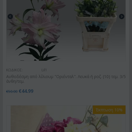
ΚΩΔΙΚΟΣ:
Lil1
Ανθοδέσμη από λίλιουμ "Οριένταλ". Λευκά ή ροζ. (10) τεμ. 3/5
άνθη/τεμ.
€
44.99
€
50.00
Έκπτωση 10%