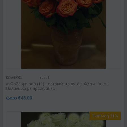
ΚΩΔΙΚΟΣ:
roso1
Ανθοδέσμη από (11) πορτοκαλί τριαντάφυλλα Α' ποιοτ.
Ολλανδικά με πρασινάδες.
€
45.00
€
50.00
Έκπτωση 31%