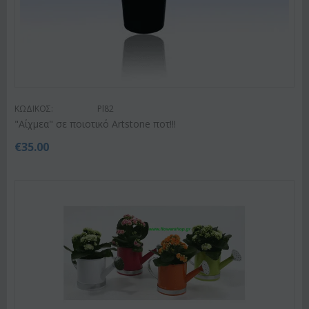
ΚΩΔΙΚΟΣ:
Pl82
"Αίχμεα" σε ποιοτικό Artstone ποτ!!!
€
35.00