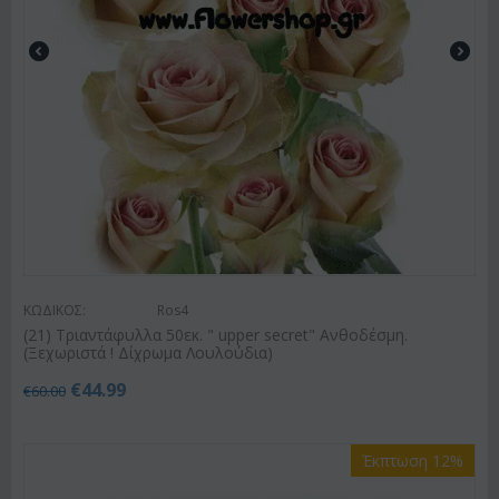
ΚΩΔΙΚΟΣ:
Ros4
(21) Τριαντάφυλλα 50εκ. " upper secret" Ανθοδέσμη.
(Ξεχωριστά ! Δίχρωμα Λουλούδια)
€
44.99
€
60.00
Έκπτωση 12%