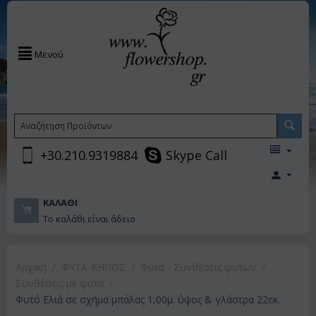
Μενού
+30.210.9319884
Skype Call
ΚΑΛΆΘΙ
Το καλάθι είναι άδειο
Αρχική
/
ΦΥΤΑ-ΚΗΠΟΣ
/
Φυτά - Συνθέσεις φυτών
/
Συνθέσεις με φυτά
/
Φυτό Ελιά σε σχήμα μπάλας 1,00μ. ύψος & γλάστρα 22εκ.