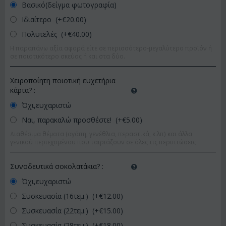
Βασικό(δείγμα φωτογραφία)
Ιδιαίτερο (+€
20.00
)
Πολυτελές (+€
40.00
)
Η παραπάνω αξία αφορά είτε σε περισσότερο-μεγαλύτερο προϊόν ή
σε ποιοτικότερο σκεύος ή και στα δύο.
Χειροποίητη ποιοτική ευχετήρια
κάρτα?
:
Όχι,ευχαριστώ
Ναι, παρακαλώ προσθέστε! (+€
5.00
)
Διαθέσιμα θέματα (αγάπη, γενέθλια, περαστικά, κ.λπ) και άλλα
γενικού περιεχομένου που ταιριάζουν σε όλες τις περιπτώσεις
Συνοδευτικά σοκολατάκια?
:
Όχι,ευχαριστώ
Συσκευασία (16τεμ.) (+€
12.00
)
Συσκευασία (22τεμ.) (+€
15.00
)
Συσκευασία (28τεμ.) (+€
18.00
)