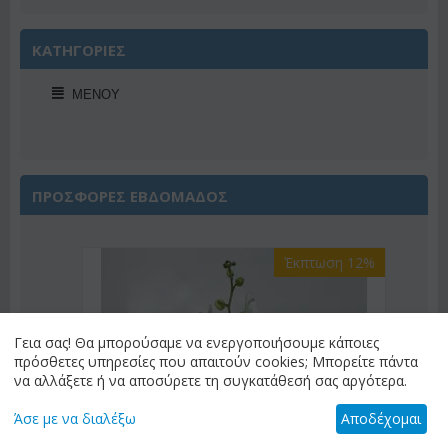
ΚΑΤΗΓΟΡΙΕΣ
ΜΕΝΟΎ
ΠΡΟΣΦΟΡΕΣ ΕΒΔΟΜΑΔΟΣ
Έκπτωση 12%
2%
Γεια σας! Θα μπορούσαμε να ενεργοποιήσουμε κάποιες
πρόσθετες υπηρεσίες που απαιτούν cookies; Μπορείτε πάντα
να αλλάξετε ή να αποσύρετε τη συγκατάθεσή σας αργότερα.
Άσε με να διαλέξω
Αποδέχομαι