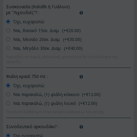
Συσκευασία (Καλάθι ή Γυάλινο)
με "Λιχουδιές"?
:
Όχι, ευχαριστώ
Ναι, Βασικό 15εκ. Διαμ. (+€
20.00
)
Ναι, Μεσαίο 20εκ. Διαμ. (+€
30.00
)
Ναι, Μεγάλο 30εκ. Διαμ. (+€
40.00
)
Λιχουδιές σε τυριά, αλλαντικά, μπισκότα κ.λπ (τα καλύτερα της
αγοράς)
Φιάλη κρασί 750 ml.
:
Όχι, ευχαριστώ
Ναι παρακαλώ, (1) φιάλη κόκκινο (+€
12.00
)
Ναι παρακαλώ, (1) φιάλη λευκό (+€
12.00
)
Ποιοτικό διαθέσιμο στην αγορά ανάλογα με την εποχή.
Συνοδευτικό αρκουδάκι?
:
Όχι ευχαριστώ