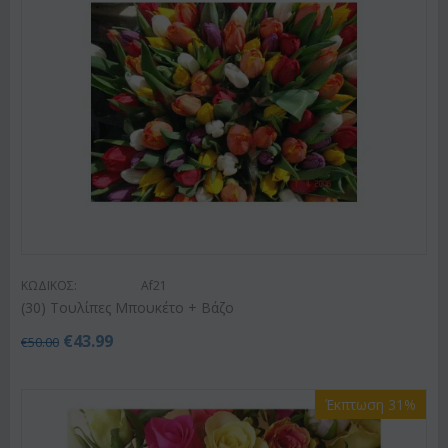
ΚΩΔΙΚΟΣ:
Af21
(30) Τουλίπες Μπουκέτο + Βάζο
€
43.99
€
50.00
Έκπτωση 31%