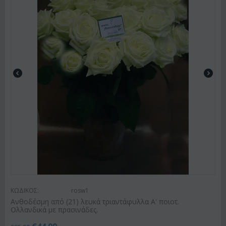
ΚΩΔΙΚΟΣ:
rosw1
Ανθοδέσμη από (21) λευκά τριαντάφυλλα Α' ποιοτ.
Ολλανδικά με πρασινάδες.