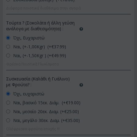
Διάφορα ποιοτικά διαθέσιμα στην αγορά
Τούρτα ? (Σοκολάτα ή άλλη γεύση
ανάλογα με διαθεσιμότητα)
:
Όχι, Ευχαριστώ
Ναι, (+-1,00Kgr) (+€
37.99
)
Ναι, (+-1,50Kgr ) (+€
49.99
)
Φρέσκα Ποιοτικά Γλυκίσματα
Συσκευασία (Καλάθι ή Γυάλινο)
με Φρούτα?
:
Όχι, ευχαριστώ
Ναι, βασικό 15εκ. Διάμ. (+€
19.00
)
Ναι, μεσαίο 20εκ. Διαμ. (+€
25.00
)
Ναι, μεγάλο 30εκ. Διαμ. (+€
35.00
)
Ολόφρεσκα φρούτα εποχής !!!