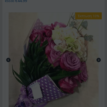
€
44.99
€
50.00
Έκπτωση 10%