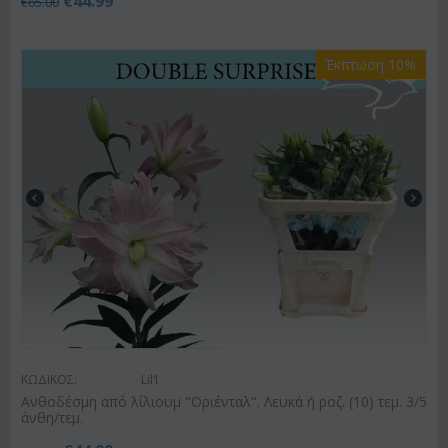
€
44.99
€
65.00
Έκπτωση 10%
ΚΩΔΙΚΟΣ:
Lil1
Ανθοδέσμη από λίλιουμ "Οριένταλ". Λευκά ή ροζ. (10) τεμ. 3/5
άνθη/τεμ.