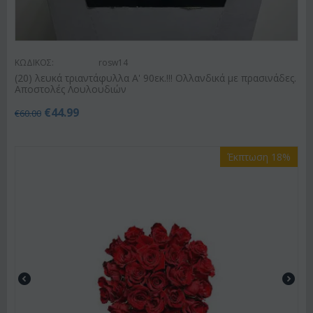
ΚΩΔΙΚΟΣ:
rosw14
(20) λευκά τριαντάφυλλα Α' 90εκ.!!! Ολλανδικά με πρασινάδες.
Αποστολές Λουλουδιών
€
44.99
€
60.00
Έκπτωση 18%