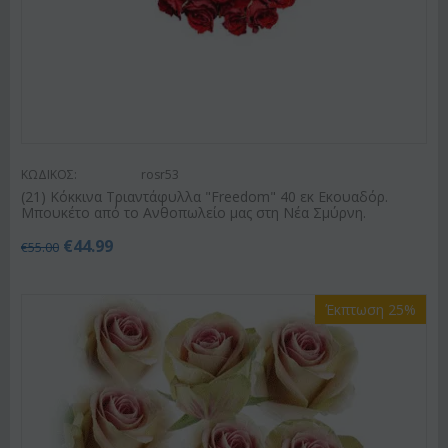
ΚΩΔΙΚΟΣ:
rosr53
(21) Κόκκινα Τριαντάφυλλα "Freedom" 40 εκ Εκουαδόρ.
Μπουκέτο από το Ανθοπωλείο μας στη Νέα Σμύρνη.
€
44.99
€
55.00
Έκπτωση 25%