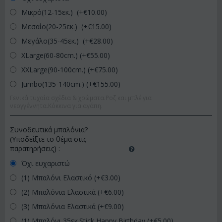
Μικρό(12-15εκ.) (+€
10.00
)
Μεσαίο(20-25εκ.) (+€
15.00
)
Μεγάλο(35-45εκ.) (+€
28.00
)
XLarge(60-80cm.) (+€
55.00
)
XXLarge(90-100cm.) (+€
75.00
)
Jumbo(135-140cm.) (+€
155.00
)
Γενικά τυχαία σχέδια & χρώματα.Ροζ και μπλέ για
νεογγέννητα.Κόκκινα για αγάπη.
Συνοδευτικά μπαλόνια?
(Υποδείξτε το θέμα στις
παρατηρήσεις)
:
Όχι ευχαριστώ
(1) Μπαλόνι Ελαστικό (+€
3.00
)
(2) Μπαλόνια Ελαστικά (+€
6.00
)
(3) Μπαλόνια Ελαστικά (+€
9.00
)
(1) Μπαλόνι 35εκ.Stick Happy Birthday (+€
5.00
)