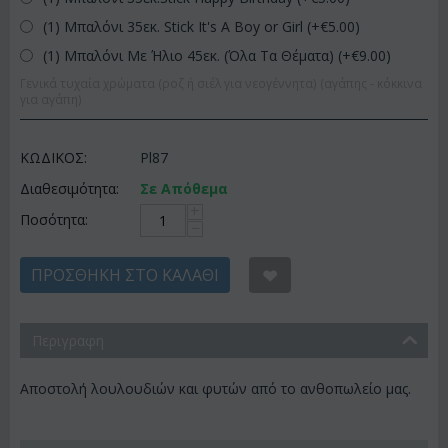
(1) Μπαλόνι 35εκ. Stick It's A Boy or Girl (+€
5.00
)
(1) Μπαλόνι Με Ήλιο 45εκ. (Όλα Τα Θέματα) (+€
9.00
)
Γενικά τυχαία χρώματα (ροζ ή σιέλ για νεογέννητα) (αγάπης - κόκκινα
για αγάπη)
ΚΩΔΙΚΟΣ:
Pl87
Διαθεσιμότητα:
Σε Απόθεμα
+
Ποσότητα:
−
ΠΡΟΣΘΉΚΗ ΣΤΟ ΚΑΛΆΘΙ
Περιγραφη
Αποστολή λουλουδιών και φυτών από το ανθοπωλείο μας.