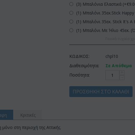
(3) Μπαλόνια Ελαστικά (+€
9.
(1) Μπαλόνι 35εκ.Stick Happy 
(1) Μπαλόνι 35εκ. Stick It's A 
(1) Μπαλόνι Με Ήλιο 45εκ. (
Γενικά τυχαία χρ
ΚΩΔΙΚΟΣ:
chpl10
Διαθεσιμότητα:
Σε Απόθεμα
+
Ποσότητα:
−
ΠΡΟΣΘΉΚΗ ΣΤΟ ΚΑΛΆΘΙ
αφη
Κριτικές
μόνο στη περιοχή της Αττικής.