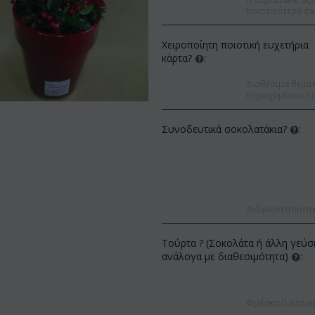
ποιοτικότερο σκ
Χειροποίητη ποιοτική ευχετήρια
κάρτα?
:
Διαθέσιμα θέματα
περιεχομένου πο
Συνοδευτικά σοκολατάκια?
:
Διάφορα ποιοτι
Τούρτα ? (Σοκολάτα ή άλλη γεύσ
Έκπτ
ανάλογα με διαθεσιμότητα)
:
Έκπτωση 12%
Φρέσκα Ποιοτικ