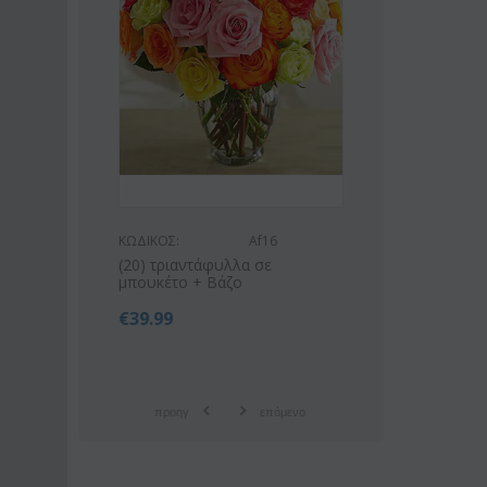
ΚΩΔΙΚΟΣ:
Af16
ΚΩΔΙΚΟΣ:
Af9
(20) τριαντάφυλλα σε
Ροζ ή λευκό μπουκέτο με
μπουκέτο + Βάζο
οριένταλ λίλιουμ
€
39.99
€
42.99
€
55.00
προηγ
επόμενο