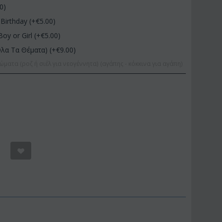
00
)
Birthday (+€
5.00
)
Boy or Girl (+€
5.00
)
Όλα Τα Θέματα) (+€
9.00
)
ώματα (ροζ ή σιέλ για νεογέννητα) (αγάπης - κόκκινα για αγάπη)