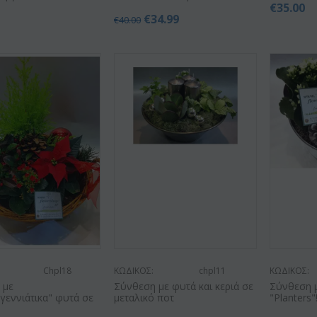
€
35.00
€
34.99
€
40.00
Chpl18
ΚΩΔΙΚΟΣ:
chpl11
ΚΩΔΙΚΟΣ:
 με
Σύνθεση με φυτά και κεριά σε
Σύνθεση μ
γεννιάτικα" φυτά σε
μεταλικό ποτ
"Planters"!