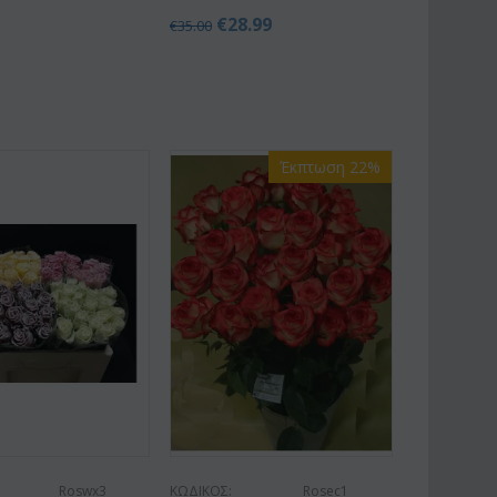
€
28.99
€
35.00
Έκπτωση 22%
Roswx3
ΚΩΔΙΚΟΣ:
Rosec1