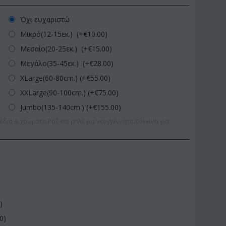
Όχι ευχαριστώ
Μικρό(12-15εκ.) (+€
10.00
)
Μεσαίο(20-25εκ.) (+€
15.00
)
Μεγάλο(35-45εκ.) (+€
28.00
)
XLarge(60-80cm.) (+€
55.00
)
XXLarge(90-100cm.) (+€
75.00
)
Jumbo(135-140cm.) (+€
155.00
)
έδια & χρώματα.Ροζ και μπλέ για νεογγέννητα.Κόκκινα για
0
)
00
)