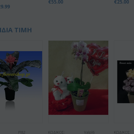
€
55.00
€
25.00
29.99
ΙΔΙΑ ΤΙΜΗ
Pl82
ΚΩΔΙΚΟΣ:
Valpl6
ΚΩΔΙΚΟΣ: