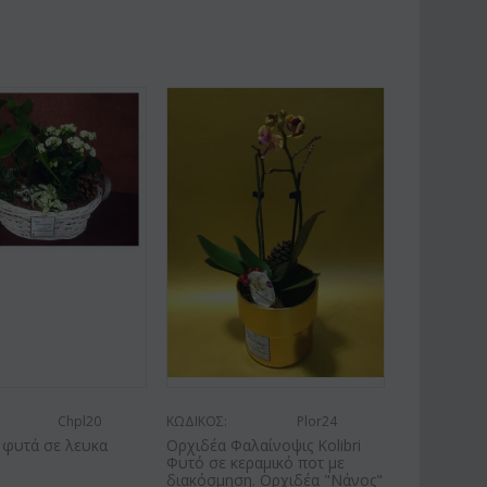
Chpl20
ΚΩΔΙΚΟΣ:
Plor24
 φυτά σε λευκα
Ορχιδέα Φαλαίνοψις Kolibri
Φυτό σε κεραμικό ποτ με
διακόσμηση. Ορχιδέα "Νάνος"