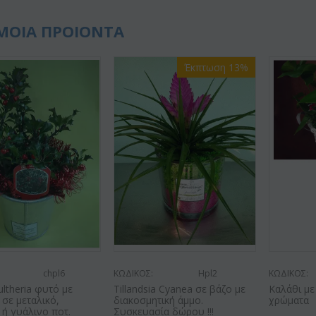
ΜΟΙΑ ΠΡΟΙΟΝΤΑ
Έκπτωση 13%
chpl6
ΚΩΔΙΚΟΣ:
Hpl2
ΚΩΔΙΚΟΣ:
ultheria φυτό με
Tillandsia Cyanea σε βάζο με
Καλάθι με
 σε μεταλικό,
διακοσμητική άμμο.
χρώματα
 ή γυάλινο ποτ.
Συσκευασία δώρου !!!