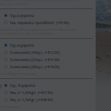
εύος ή και στα δύο.
Όχι,ευχαριστώ
Ναι, παρακαλώ προσθέστε! (+€
5.00
)
 (αγάπη, γενέθλια, περαστικά, κ.λπ) και άλλα γενικού
υ ταιριάζουν σε όλες τις περιπτώσεις
Όχι,ευχαριστώ
Συσκευασία (16τεμ.) (+€
12.00
)
Συσκευασία (22τεμ.) (+€
15.00
)
Συσκευασία (28τεμ.) (+€
18.00
)
κά διαθέσιμα στην αγορά
Όχι, Ευχαριστώ
η
ωση 9%
Ναι, (+-1,00Kgr) (+€
37.99
)
Έκπτωση 11%
Ναι, (+-1,50Kgr ) (+€
49.99
)
ά Γλυκίσματα