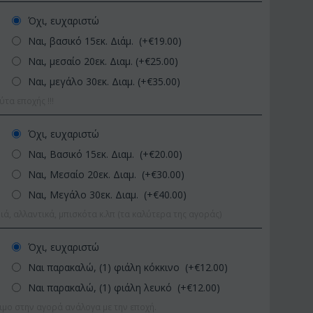
Όχι, ευχαριστώ
Ναι, βασικό 15εκ. Διάμ. (+€
19.00
)
Ναι, μεσαίο 20εκ. Διαμ. (+€
25.00
)
Ναι, μεγάλο 30εκ. Διαμ. (+€
35.00
)
α εποχής !!!
Όχι, ευχαριστώ
Ναι, Βασικό 15εκ. Διαμ. (+€
20.00
)
ΚΩΔΙΚΟΣ:
Afp1
ΚΩΔΙΚΟΣ:
0 εκ.
Ορχιδέα φαλαίνοψις σε
Φυτό "Zamiocul
Ναι, Μεσαίο 20εκ. Διαμ. (+€
30.00
)
γυάλινο βάζο
Ποιοτική Γλά...
Ναι, Μεγάλο 30εκ. Διαμ. (+€
40.00
)
€
39.99
€
54.99
€
45.00
€
65.00
ιά, αλλαντικά, μπισκότα κ.λπ (τα καλύτερα της αγοράς)
Όχι, ευχαριστώ
Ναι παρακαλώ, (1) φιάλη κόκκινο (+€
12.00
)
Ναι παρακαλώ, (1) φιάλη λευκό (+€
12.00
)
ιμο στην αγορά ανάλογα με την εποχή.