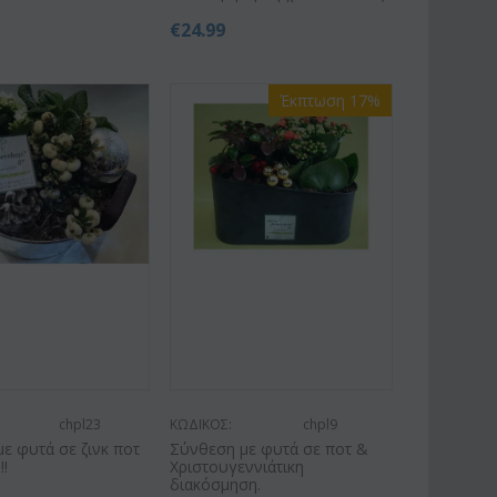
€
24.99
Έκπτωση 17%
chpl23
ΚΩΔΙΚΟΣ:
chpl9
ε φυτά σε ζινκ ποτ
Σύνθεση με φυτά σε ποτ &
!!
Χριστουγεννιάτικη
διακόσμηση.