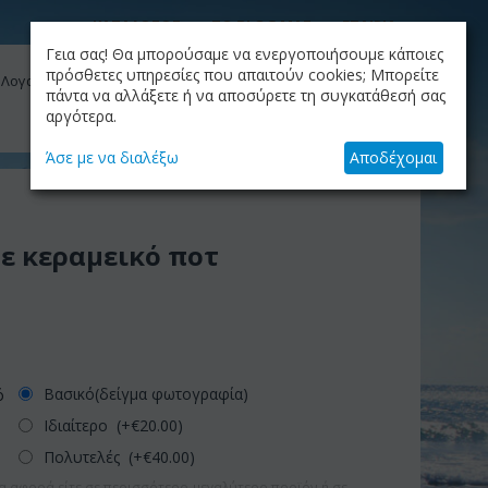
ΚΑΤΑΛΟΓΟΣ
ΤΟ BLOG ΜΑΣ
ΕΤΑΙΡΙΑ
Γεια σας! Θα μπορούσαμε να ενεργοποιήσουμε κάποιες
ΚΑΛΆΘΙ
πρόσθετες υπηρεσίες που απαιτούν cookies; Μπορείτε
 Λογαριασμός μου
Το καλάθι είναι άδειο
πάντα να αλλάξετε ή να αποσύρετε τη συγκατάθεσή σας
αργότερα.
+30.210.9319884
Skype Call
Άσε με να διαλέξω
Αποδέχομαι
ε κεραμεικό ποτ
Βασικό(δείγμα φωτογραφία)
ό
Ιδιαίτερο (+€
20.00
)
Πολυτελές (+€
40.00
)
α αφορά είτε σε περισσότερο-μεγαλύτερο προϊόν ή σε