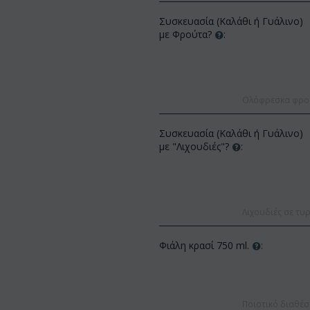
Συσκευασία (Καλάθι ή Γυάλινο)
με Φρούτα?
:
Ολόφρεσκα φρούτ
Συσκευασία (Καλάθι ή Γυάλινο)
ΚΩΔΙΚΟΣ:
Af13
με "Λιχουδιές"?
:
ΚΩΔΙΚΟΣ:
Afp3
(21) τριαντάφυλλα 60-7
Ορχιδέα φαλαίνοψις φυτό "(1)
(διάφορα χρώμ...
στέλεχος λου...
€
49.99
€
55.00
€
21.99
€
25.00
Λιχουδιές σε τυρ
Φιάλη κρασί 750 ml.
:
Ποιοτικό διαθέσ