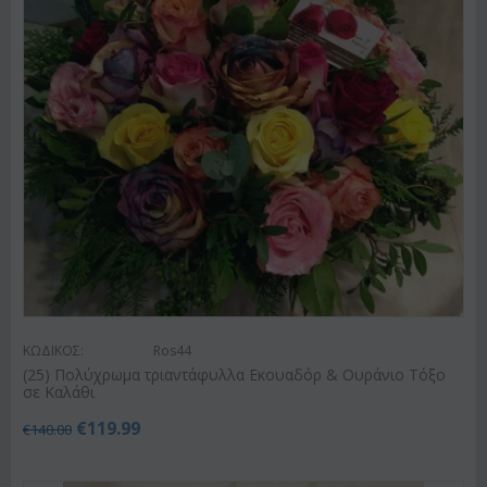
ΚΩΔΙΚΟΣ:
Ros44
(25) Πολύχρωμα τριαντάφυλλα Εκουαδόρ & Ουράνιο Τόξο
σε Καλάθι
€
119.99
€
140.00