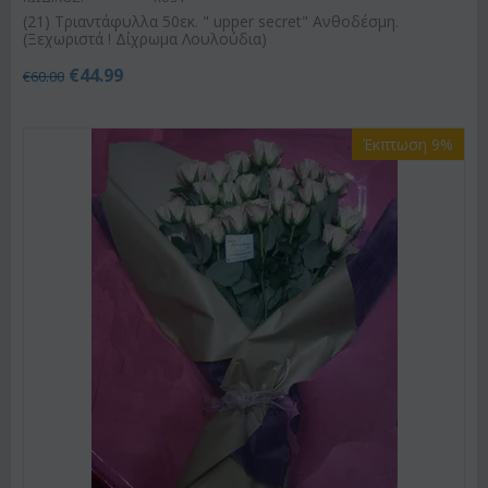
(21) Τριαντάφυλλα 50εκ. " upper secret" Ανθοδέσμη.
(Ξεχωριστά ! Δίχρωμα Λουλούδια)
€
44.99
€
60.00
Έκπτωση 9%