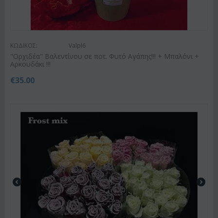
ΚΩΔΙΚΟΣ:
Valpl6
"Ορχιδέα" Βαλεντίνου σε ποτ. Φυτό Αγάπης!!! + Μπαλόνι +
Αρκουδάκι !!!
€
35.00