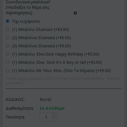
Συνοδευτικά μπαλόνια?
(Υποδείξτε το θέμα στις
παρατηρήσεις)
:
Όχι ευχαριστώ
(1) Μπαλόνι Ελαστικό (+€
3.00
)
(2) Μπαλόνια Ελαστικά (+€
6.00
)
(3) Μπαλόνια Ελαστικά (+€
9.00
)
(1) Μπαλόνι 35εκ.Stick Happy Birthday (+€
5.00
)
(1) Μπαλόνι 35εκ. Stick It's A Boy or Girl (+€
5.00
)
(1) Μπαλόνι Με Ήλιο 45εκ. (Όλα Τα Θέματα) (+€
9.00
)
Γενικά τυχαία χρώματα (ροζ ή σιέλ για νεογέννητα) (αγάπης - κόκκινα
για αγάπη)
ΚΩΔΙΚΟΣ:
Ros42
Διαθεσιμότητα:
Σε Απόθεμα
+
Ποσότητα:
−