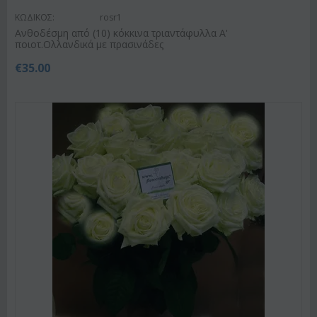
ΚΩΔΙΚΟΣ:
rosr1
Ανθοδέσμη από (10) κόκκινα τριαντάφυλλα Α'
ποιοτ.Ολλανδικά με πρασινάδες
€
35.00