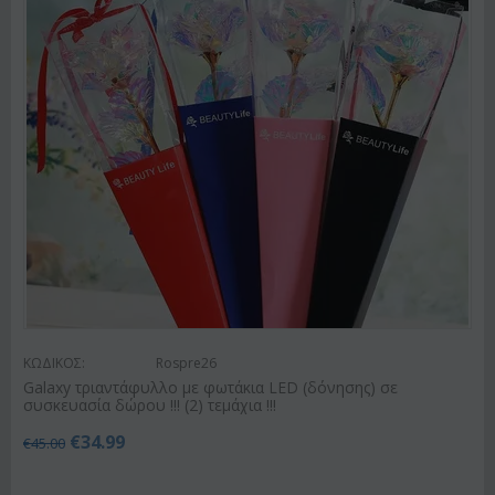
ΚΩΔΙΚΟΣ:
Rospre26
Galaxy τριαντάφυλλο με φωτάκια LED (δόνησης) σε
συσκευασία δώρου !!! (2) τεμάχια !!!
€
34.99
€
45.00