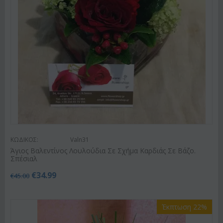
ΚΩΔΙΚΟΣ:
Valn31
Άγιος Βαλεντίνος Λουλούδια Σε Σχήμα Καρδιάς Σε Βάζο.
Σπέσιαλ
€
34.99
€
45.00
Έκπτωση 22%