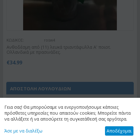
ΚΩΔΙΚΟΣ:
rosw4
Ανθοδέσμη από (11) λευκά τριαντάφυλλα Α' ποιοτ.
Ολλανδικά με πρασινάδες.
€
34.99
ΑΠΟΣΤΟΛΗ ΛΟΥΛΟΥΔΙΩΝ
Έχετε επιλέξει
"Ανθοπωλείο Αθήνα Κέντρο &
Γεια σας! Θα μπορούσαμε να ενεργοποιήσουμε κάποιες
Προάστια (Λεκανοπέδιο Αττικής)"
ως
πρόσθετες υπηρεσίες που απαιτούν cookies; Μπορείτε πάντα
προορισμό αποστολής. Αν θέλετε διαφορετικό
να αλλάξετε ή να αποσύρετε τη συγκατάθεσή σας αργότερα.
προορισμό, παρακαλώ επιλέξτε "αλλαγή
προορισμού" για να δείτε τα διαθέσιμα λουλούδια
Άσε με να διαλέξω
Αποδέχομαι
για τον προορισμό σας.