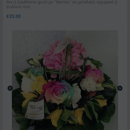
Ilex ή Gaultheria φυτό με "Berries" σε μεταλικό, κεραμικό ή
γυάλινο ποτ.
€
35.00