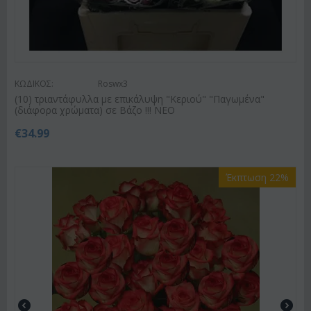
ΚΩΔΙΚΟΣ:
Roswx3
(10) τριαντάφυλλα με επικάλυψη "Κεριού" "Παγωμένα"
(διάφορα χρώματα) σε Βάζο !!! ΝΕΟ
€
34.99
Έκπτωση 22%