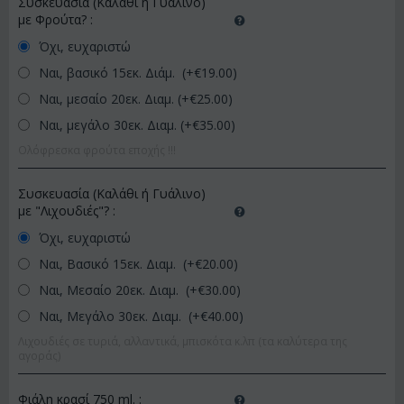
Συσκευασία (Καλάθι ή Γυάλινο)
με Φρούτα?
:
Όχι, ευχαριστώ
Ναι, βασικό 15εκ. Διάμ. (+€
19.00
)
Ναι, μεσαίο 20εκ. Διαμ. (+€
25.00
)
Ναι, μεγάλο 30εκ. Διαμ. (+€
35.00
)
Ολόφρεσκα φρούτα εποχής !!!
Συσκευασία (Καλάθι ή Γυάλινο)
με "Λιχουδιές"?
:
Όχι, ευχαριστώ
Ναι, Βασικό 15εκ. Διαμ. (+€
20.00
)
Ναι, Μεσαίο 20εκ. Διαμ. (+€
30.00
)
Ναι, Μεγάλο 30εκ. Διαμ. (+€
40.00
)
Λιχουδιές σε τυριά, αλλαντικά, μπισκότα κ.λπ (τα καλύτερα της
αγοράς)
Φιάλη κρασί 750 ml.
: