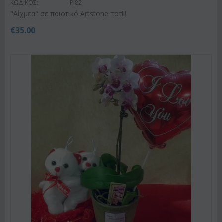
ΚΩΔΙΚΟΣ:
Pl82
"Αίχμεα" σε ποιοτικό Artstone ποτ!!!
€
35.00