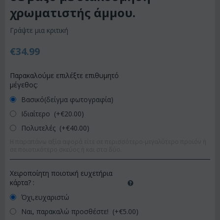
χρωματιστής άμμου.
Γράψτε μια κριτική
€
34.99
Παρακαλούμε επιλέξτε επιθυμητό
μέγεθος:
Βασικό(δείγμα φωτογραφία)
Ιδιαίτερο (+€
20.00
)
Πολυτελές (+€
40.00
)
Η παραπάνω αξία αφορά είτε σε περισσότερο-μεγαλύτερο προϊόν ή
σε ποιοτικότερο σκεύος ή και στα δύο.
Χειροποίητη ποιοτική ευχετήρια
κάρτα?
:
Όχι,ευχαριστώ
Ναι, παρακαλώ προσθέστε! (+€
5.00
)