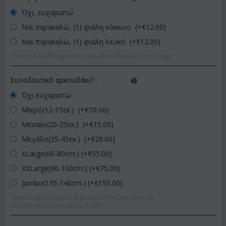
Όχι, ευχαριστώ
Ναι παρακαλώ, (1) φιάλη κόκκινο (+€
12.00
)
Ναι παρακαλώ, (1) φιάλη λευκό (+€
12.00
)
Ποιοτικό διαθέσιμο στην αγορά ανάλογα με την εποχή.
Συνοδευτικό αρκουδάκι?
:
Όχι ευχαριστώ
Μικρό(12-15εκ.) (+€
10.00
)
Μεσαίο(20-25εκ.) (+€
15.00
)
Μεγάλο(35-45εκ.) (+€
28.00
)
XLarge(60-80cm.) (+€
55.00
)
XXLarge(90-100cm.) (+€
75.00
)
Jumbo(135-140cm.) (+€
155.00
)
Γενικά τυχαία σχέδια & χρώματα.Ροζ και μπλέ για
νεογγέννητα.Κόκκινα για αγάπη.