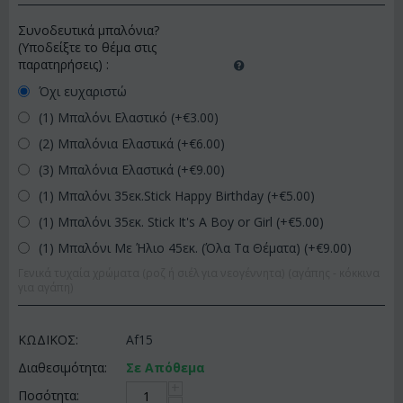
Συνοδευτικά μπαλόνια?
(Υποδείξτε το θέμα στις
παρατηρήσεις)
:
Όχι ευχαριστώ
(1) Μπαλόνι Ελαστικό (+€
3.00
)
(2) Μπαλόνια Ελαστικά (+€
6.00
)
(3) Μπαλόνια Ελαστικά (+€
9.00
)
(1) Μπαλόνι 35εκ.Stick Happy Birthday (+€
5.00
)
(1) Μπαλόνι 35εκ. Stick It's A Boy or Girl (+€
5.00
)
(1) Μπαλόνι Με Ήλιο 45εκ. (Όλα Τα Θέματα) (+€
9.00
)
Γενικά τυχαία χρώματα (ροζ ή σιέλ για νεογέννητα) (αγάπης - κόκκινα
για αγάπη)
ΚΩΔΙΚΟΣ:
Af15
Διαθεσιμότητα:
Σε Απόθεμα
+
Ποσότητα: