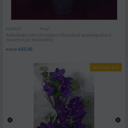
ΚΩΔΙΚΟΣ:
Rosy1
Ανθοδέσμη από (20) κίτρινα Ολλανδικά τριαντάφυλλα Α'
ποιότητος με πρασινάδες
€
65.00
€
70.00
Έκπτωση 46%