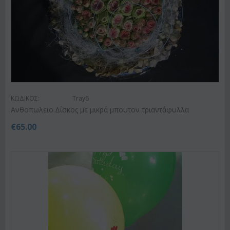
ΚΩΔΙΚΟΣ:
Tray6
Ανθοπωλειο.Δίσκος με μικρά μπουτον τριαντάφυλλα
€
65.00