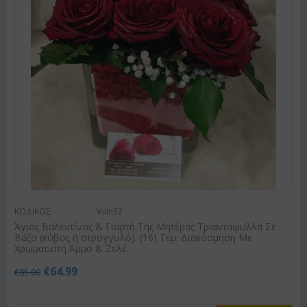
ΚΩΔΙΚΟΣ:
Valn32
Άγιος Βαλεντίνος & Γιορτή Της Μητέρας Τριαντάφυλλα Σε
Βάζο (κύβος ή στρογγυλό). (16) Τεμ. Διακόσμηση Με
Χρωματιστή Άμμο & Ζελέ.
€
64.99
€
85.00