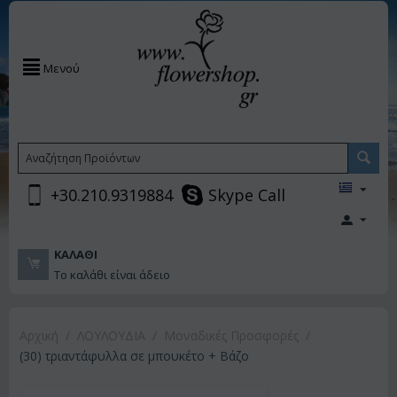
Μενού
+30.210.9319884
Skype Call
ΚΑΛΆΘΙ
Το καλάθι είναι άδειο
Αρχική
/
ΛΟΥΛΟΥΔΙΑ
/
Μοναδικές Προσφορές
/
(30) τριαντάφυλλα σε μπουκέτο + Βάζο