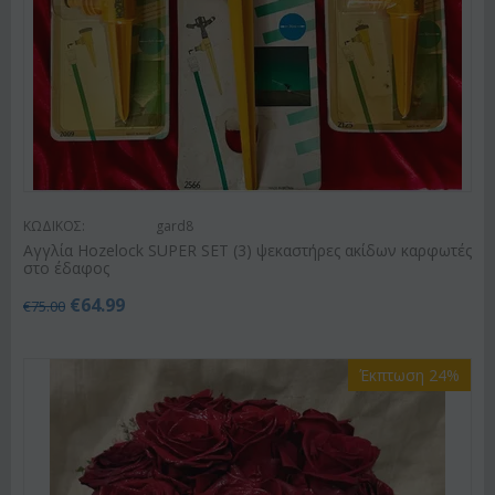
ΚΩΔΙΚΟΣ:
gard8
Αγγλία Hozelock SUPER SET (3) ψεκαστήρες ακίδων καρφωτές
στο έδαφος
€
64.99
€
75.00
Έκπτωση 24%