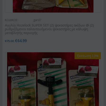
ΚΩΔΙΚΟΣ:
gard7
Αγγλία Hozelock SUPER SET (2) ψεκαστήρες ακίδων @ (2)
ρυθμιζόμενοι ταλαντευόμενοι ψεκαστήρες με κάλυψη
μεταβλητής περιοχής
€
64.99
€
75.00
Έκπτωση 13%