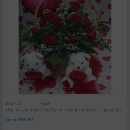
ΚΩΔΙΚΟΣ:
Valn9
(15) Κόκκινα τριαντάφυλλα σε καλάθι + μπαλόνι + αρκουδάκι
€
63.00
€
85.00