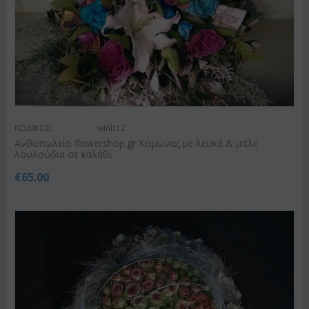
ΚΩΔΙΚΟΣ:
winb12
Ανθοπωλείο flowershop.gr Χειμώνας με λευκά & μπλε
λουλούδια σε καλάθι.
€
65.00