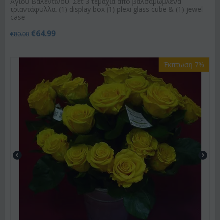
Αγίου Βαλεντίνου. Σετ 3 τεμάχια από βαλσαμωμλενα
τριαντάφυλλα. (1) display box (1) plexi glass cube & (1) jewel
case
€
64.99
€
80.00
Έκπτωση 7%