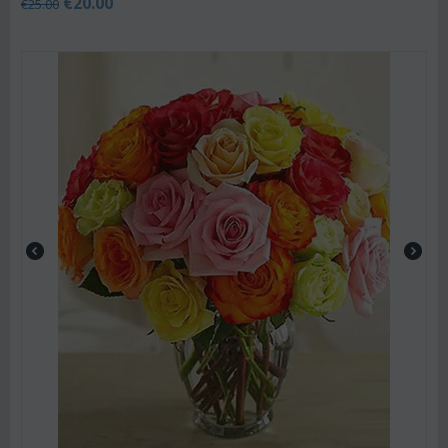
€
20.00
€
25.00