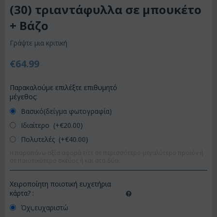
(30) τριαντάφυλλα σε μπουκέτο
+ Βάζο
Γράψτε μια κριτική
€
64.99
Παρακαλούμε επιλέξτε επιθυμητό
μέγεθος:
Βασικό(δείγμα φωτογραφία)
Ιδιαίτερο (+€
20.00
)
Πολυτελές (+€
40.00
)
Η παραπάνω αξία αφορά είτε σε περισσότερο-μεγαλύτερο προϊόν ή
σε ποιοτικότερο σκεύος ή και στα δύο.
Χειροποίητη ποιοτική ευχετήρια
κάρτα?
:
Όχι,ευχαριστώ