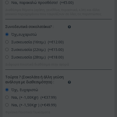
Ναι, παρακαλώ προσθέστε! (+€
5.00
)
Διαθέσιμα θέματα (αγάπη, γενέθλια, περαστικά, κ.λπ) και άλλα
γενικού περιεχομένου που ταιριάζουν σε όλες τις περιπτώσεις
Συνοδευτικά σοκολατάκια?
:
Όχι,ευχαριστώ
Συσκευασία (16τεμ.) (+€
12.00
)
Συσκευασία (22τεμ.) (+€
15.00
)
Συσκευασία (28τεμ.) (+€
18.00
)
Διάφορα ποιοτικά διαθέσιμα στην αγορά
Τούρτα ? (Σοκολάτα ή άλλη γεύση
ανάλογα με διαθεσιμότητα)
:
Όχι, Ευχαριστώ
Ναι, (+-1,00Kgr) (+€
37.99
)
Ναι, (+-1,50Kgr ) (+€
49.99
)
Φρέσκα Ποιοτικά Γλυκίσματα