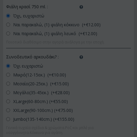
Φιάλη κρασί 750 ml.
:
Όχι, ευχαριστώ
Ναι παρακαλώ, (1) φιάλη κόκκινο (+€
12.00
)
Ναι παρακαλώ, (1) φιάλη λευκό (+€
12.00
)
Ποιοτικό διαθέσιμο στην αγορά ανάλογα με την εποχή.
Συνοδευτικό αρκουδάκι?
:
Όχι ευχαριστώ
Μικρό(12-15εκ.) (+€
10.00
)
Μεσαίο(20-25εκ.) (+€
15.00
)
Μεγάλο(35-45εκ.) (+€
28.00
)
XLarge(60-80cm.) (+€
55.00
)
XXLarge(90-100cm.) (+€
75.00
)
Jumbo(135-140cm.) (+€
155.00
)
Γενικά τυχαία σχέδια & χρώματα.Ροζ και μπλέ για
νεογγέννητα.Κόκκινα για αγάπη.