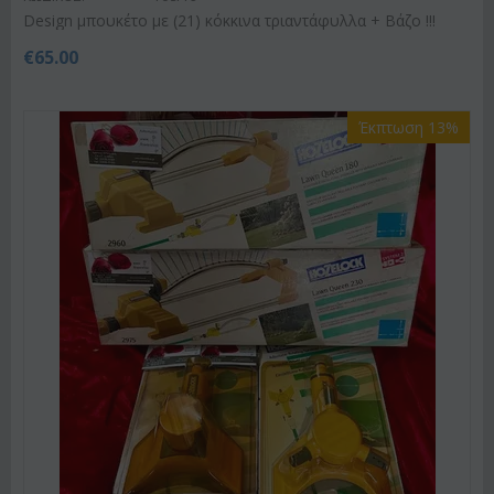
Design μπουκέτο με (21) κόκκινα τριαντάφυλλα + Βάζο !!!
€
65.00
Έκπτωση 13%