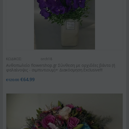
ΚΩΔΙΚΟΣ:
orch18
Ανθοπωλείο flowershop.gr Σύνθεση με ορχιδέες βάντα (ή
φαλαίνοψις - σιμπιντιουμ)+ Διακόσμηση.Exclusive!!!
€
64.99
€
120.00