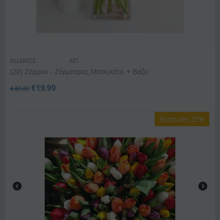
ΚΩΔΙΚΟΣ:
Af7
(20) Ζέρμινι - Ζέρμπερες Μπουκέτο + Βάζο
€
19.99
€
40.00
Έκπτωση 25%