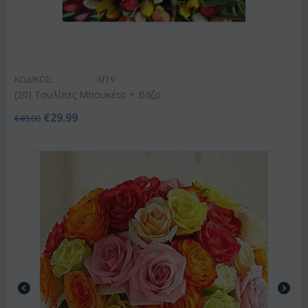
ΚΩΔΙΚΟΣ:
Af19
(20) Τουλίπες Μπουκέτο + Βάζο.
€
29.99
€
40.00