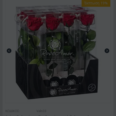
Έκπτωση 19%
ΚΩΔΙΚΟΣ:
Valn33