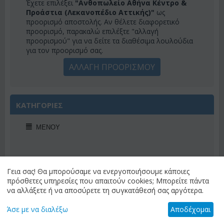
Έχετε επιλέξει
"Ανθοπωλείο Αθήνα Κέντρο &
Προάστια (Λεκανοπέδιο Αττικής)"
ως
προορισμό αποστολής. Αν θέλετε διαφορετικό
προορισμό, παρακαλώ επιλέξτε "αλλαγή
προορισμού" για να δείτε τα διαθέσιμα λουλούδια
για τον προορισμό σας.
ΑΛΛΑΓΗ ΠΡΟΟΡΙΣΜΟΥ
ΚΑΤΗΓΟΡΙΕΣ
ΜΕΝΟΎ
Γεια σας! Θα μπορούσαμε να ενεργοποιήσουμε κάποιες
ΠΡΟΣΦΟΡΕΣ ΕΒΔΟΜΑΔΟΣ
πρόσθετες υπηρεσίες που απαιτούν cookies; Μπορείτε πάντα
να αλλάξετε ή να αποσύρετε τη συγκατάθεσή σας αργότερα.
Άσε με να διαλέξω
Αποδέχομαι