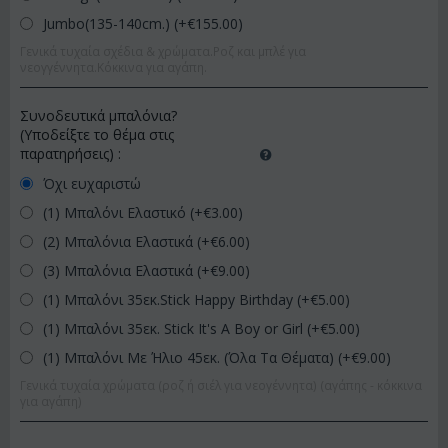
Jumbo(135-140cm.) (+€
155.00
)
Γενικά τυχαία σχέδια & χρώματα.Ροζ και μπλέ για
νεογγέννητα.Κόκκινα για αγάπη.
Συνοδευτικά μπαλόνια?
(Υποδείξτε το θέμα στις
παρατηρήσεις)
:
Όχι ευχαριστώ
(1) Μπαλόνι Ελαστικό (+€
3.00
)
(2) Μπαλόνια Ελαστικά (+€
6.00
)
(3) Μπαλόνια Ελαστικά (+€
9.00
)
(1) Μπαλόνι 35εκ.Stick Happy Birthday (+€
5.00
)
(1) Μπαλόνι 35εκ. Stick It's A Boy or Girl (+€
5.00
)
(1) Μπαλόνι Με Ήλιο 45εκ. (Όλα Τα Θέματα) (+€
9.00
)
Γενικά τυχαία χρώματα (ροζ ή σιέλ για νεογέννητα) (αγάπης - κόκκινα
για αγάπη)