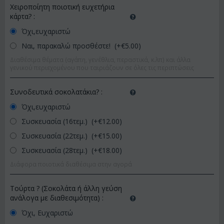
Χειροποίητη ποιοτική ευχετήρια
κάρτα?
:
Όχι,ευχαριστώ
Ναι, παρακαλώ προσθέστε! (+€
5.00
)
Διαθέσιμα θέματα (αγάπη, γενέθλια, περαστικά, κ.λπ) και άλλα
γενικού περιεχομένου που ταιριάζουν σε όλες τις περιπτώσεις
Συνοδευτικά σοκολατάκια?
:
Όχι,ευχαριστώ
Συσκευασία (16τεμ.) (+€
12.00
)
Συσκευασία (22τεμ.) (+€
15.00
)
Συσκευασία (28τεμ.) (+€
18.00
)
Διάφορα ποιοτικά διαθέσιμα στην αγορά
Τούρτα ? (Σοκολάτα ή άλλη γεύση
ανάλογα με διαθεσιμότητα)
:
Όχι, Ευχαριστώ