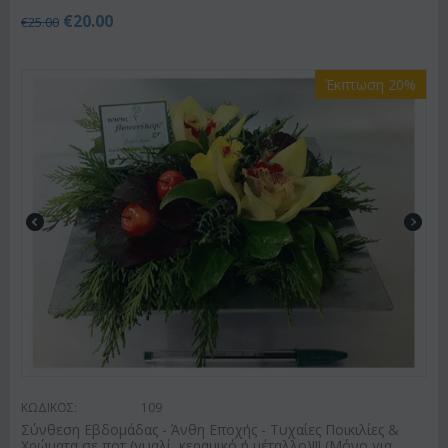
€
20.00
€
25.00
Έκπτωση 20%
ΚΩΔΙΚΟΣ:
109
Σύνθεση Εβδομάδας - Άνθη Εποχής - Τυχαίες Ποικιλίες &
Χρώματα σε ποτ (γυαλί, κεραμικό ή μέταλλο)!!! (Μόνο για