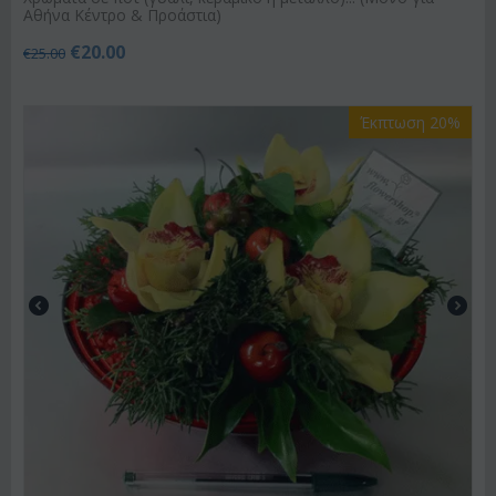
Αθήνα Κέντρο & Προάστια)
€
20.00
€
25.00
Έκπτωση 20%