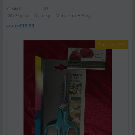
ΚΩΔΙΚΟΣ:
Af7
(20) Ζέρμινι - Ζέρμπερες Μπουκέτο + Βάζο
€
19.99
€
40.00
Έκπτωση 20%