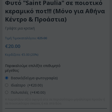
Φυτό "Saint Paulia" σε ποιοτικό
κεραμικό ποτ!!! (Μόνο για Αθήνα
Κέντρο & Προάστια)
Γράψτε μια κριτική
Τιμή Τιμοκαταλόγου:
€
25.00
€
20.00
Κερδίζετε: €
5.00
(
20
%)
Παρακαλούμε επιλέξτε επιθυμητό
μέγεθος:
Βασικό(δείγμα φωτογραφία)
Ιδιαίτερο (+€
20.00
)
Πολυτελές (+€
40.00
)
Η παραπάνω αξία αφορά είτε σε περισσότερο-μεγαλύτερο προϊόν ή
σε ποιοτικότερο σκεύος ή και στα δύο.