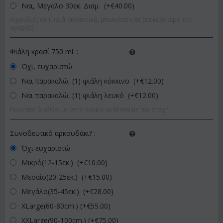
Ναι, Μεγάλο 30εκ. Διαμ. (+€
40.00
)
Λιχουδιές σε τυριά, αλλαντικά, μπισκότα κ.λπ (τα καλύτερα της
αγοράς)
Φιάλη κρασί 750 ml.
:
Όχι, ευχαριστώ
Ναι παρακαλώ, (1) φιάλη κόκκινο (+€
12.00
)
Ναι παρακαλώ, (1) φιάλη λευκό (+€
12.00
)
Ποιοτικό διαθέσιμο στην αγορά ανάλογα με την εποχή.
Συνοδευτικό αρκουδάκι?
:
Όχι ευχαριστώ
Μικρό(12-15εκ.) (+€
10.00
)
Μεσαίο(20-25εκ.) (+€
15.00
)
Μεγάλο(35-45εκ.) (+€
28.00
)
XLarge(60-80cm.) (+€
55.00
)
XXLarge(90-100cm.) (+€
75.00
)