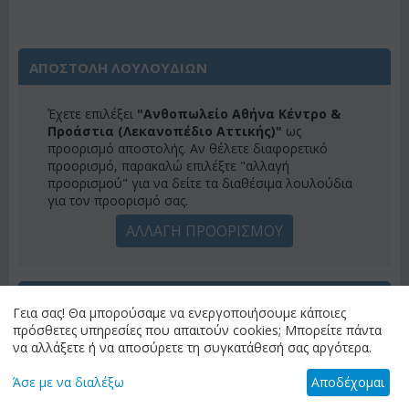
ΑΠΟΣΤΟΛΗ ΛΟΥΛΟΥΔΙΩΝ
Έχετε επιλέξει
"Ανθοπωλείο Αθήνα Κέντρο &
Προάστια (Λεκανοπέδιο Αττικής)"
ως
προορισμό αποστολής. Αν θέλετε διαφορετικό
προορισμό, παρακαλώ επιλέξτε "αλλαγή
προορισμού" για να δείτε τα διαθέσιμα λουλούδια
για τον προορισμό σας.
ΑΛΛΑΓΗ ΠΡΟΟΡΙΣΜΟΥ
ΚΑΤΗΓΟΡΙΕΣ
Γεια σας! Θα μπορούσαμε να ενεργοποιήσουμε κάποιες
πρόσθετες υπηρεσίες που απαιτούν cookies; Μπορείτε πάντα
ΜΕΝΟΎ
να αλλάξετε ή να αποσύρετε τη συγκατάθεσή σας αργότερα.
Άσε με να διαλέξω
Αποδέχομαι