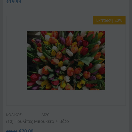
€
19.99
Έκπτωση 20%
ΚΩΔΙΚΟΣ:
Af20
(10) Τουλίπες Μπουκέτο + Βάζο
€
20.00
€
25.00