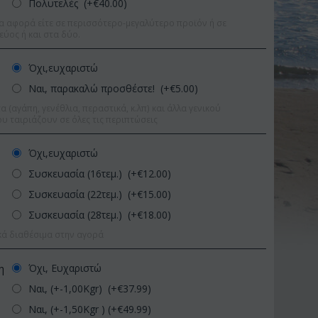
Πολυτελές (+€
40.00
)
α αφορά είτε σε περισσότερο-μεγαλύτερο προϊόν ή σε
εύος ή και στα δύο.
Όχι,ευχαριστώ
Ναι, παρακαλώ προσθέστε! (+€
5.00
)
 (αγάπη, γενέθλια, περαστικά, κ.λπ) και άλλα γενικού
υ ταιριάζουν σε όλες τις περιπτώσεις
Όχι,ευχαριστώ
Συσκευασία (16τεμ.) (+€
12.00
)
Συσκευασία (22τεμ.) (+€
15.00
)
Συσκευασία (28τεμ.) (+€
18.00
)
κά διαθέσιμα στην αγορά
τωση 9%
Έκπτωση 11%
Όχι, Ευχαριστώ
η
Ναι, (+-1,00Kgr) (+€
37.99
)
Ναι, (+-1,50Kgr ) (+€
49.99
)