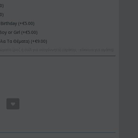
00
)
00
)
Birthday (+€
5.00
)
Boy or Girl (+€
5.00
)
Όλα Τα Θέματα) (+€
9.00
)
ώματα (ροζ ή σιέλ για νεογέννητα) (αγάπης - κόκκινα για αγάπη)