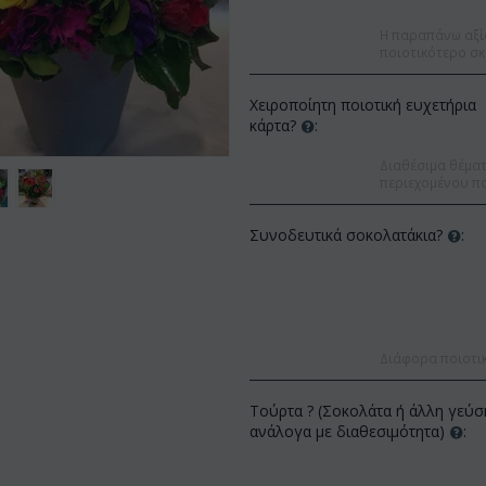
Η παραπάνω αξί
ποιοτικότερο σκ
Χειροποίητη ποιοτική ευχετήρια
κάρτα?
:
Διαθέσιμα θέματα
περιεχομένου πο
Συνοδευτικά σοκολατάκια?
:
Διάφορα ποιοτι
Έκπ
%
Έκπτωση 12%
Τούρτα ? (Σοκολάτα ή άλλη γεύσ
ανάλογα με διαθεσιμότητα)
: