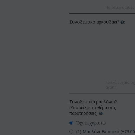
Ποιοτικό διαθέσ
Συνοδευτικό αρκουδάκι?
:
Γενικά τυχαία σχ
αγάπη.
Συνοδευτικά μπαλόνια?
(Υποδείξτε το θέμα στις
παρατηρήσεις)
:
Όχι ευχαριστώ
(1) Μπαλόνι Ελαστικό (+€
3.0