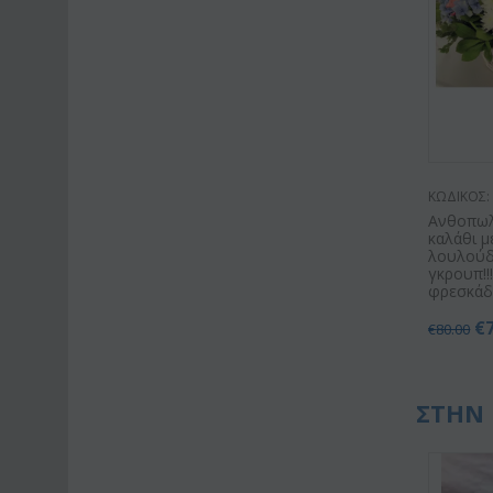
ΚΩΔΙΚΟΣ:
Ανθοπωλ
καλάθι μ
λουλούδ
γκρουπ!!
φρεσκάδα
€
€
80.00
ΣΤΗΝ 