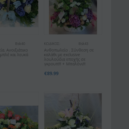
Bsk40
ΚΩΔΙΚΟΣ:
Bsk43
α. Ανοιξιάτικο
Ανθοπωλείο . Σύνθεση σε
 μπλέ και λευκά
καλάθι με exclusive
λουλούδια εποχής σε
γκρουπ!!! + Μπαλόνι!!!
€
89.99