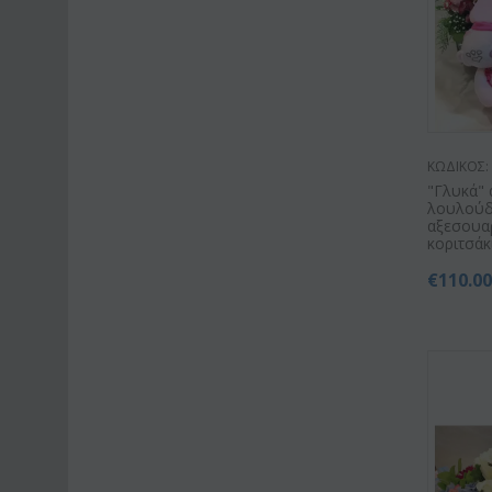
ΚΩΔΙΚΟΣ:
"Γλυκά" 
λουλούδ
αξεσουα
κοριτσάκι 
€
110.0