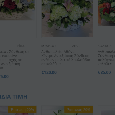
Bsk44
ΚΩΔΙΚΟΣ:
Arr20
ΚΩΔΙΚΟΣ:
είο . Σύνθεση σε
Ανθοπωλείο Αθήνα
Ανθοπωλεί
ε exclusive
Κέντρο.Ανοιξιάτικη Σύνθεση
Σύνθεση 
ια εποχής σε
ανθέων με λευκά λουλούδια
πολύχρωμ
! Ανοιξιάτικη
σε καλάθι !!!
καλάθι !!!
!!!
€
120.00
€
85.00
75.00
ΙΔΙΑ ΤΙΜΗ
Έκπτωση 20%
Έκπτωση 20%