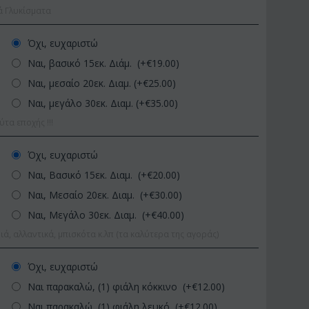
ά Γλυκίσματα
Όχι, ευχαριστώ
Ναι, βασικό 15εκ. Διάμ. (+€
19.00
)
Ναι, μεσαίο 20εκ. Διαμ. (+€
25.00
)
Ναι, μεγάλο 30εκ. Διαμ. (+€
35.00
)
α εποχής !!!
3
ΚΩΔΙΚΟΣ:
Afp1
ΚΩΔΙΚΟΣ:
Όχι, ευχαριστώ
-70 εκ.
Ορχιδέα φαλαίνοψις σε
Φυτό "Zamiocu
Ναι, Βασικό 15εκ. Διαμ. (+€
20.00
)
γυάλινο βάζο
Ποιοτική Γλά..
Ναι, Μεσαίο 20εκ. Διαμ. (+€
30.00
)
€
39.99
€
54.9
€
45.00
€
65.00
Ναι, Μεγάλο 30εκ. Διαμ. (+€
40.00
)
ιά, αλλαντικά, μπισκότα κ.λπ (τα καλύτερα της αγοράς)
Όχι, ευχαριστώ
Ναι παρακαλώ, (1) φιάλη κόκκινο (+€
12.00
)
Ναι παρακαλώ, (1) φιάλη λευκό (+€
12.00
)