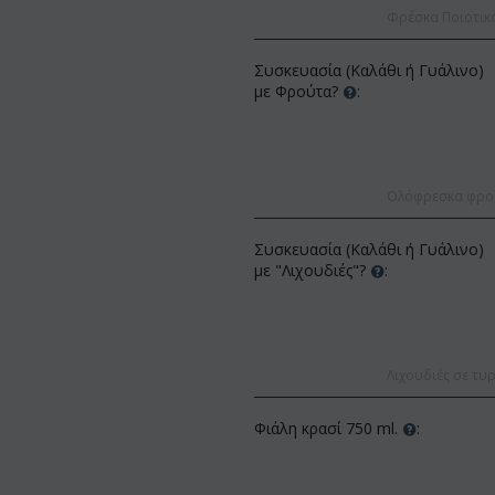
Φρέσκα Ποιοτικ
Συσκευασία (Καλάθι ή Γυάλινο)
με Φρούτα?
:
Ολόφρεσκα φρούτ
ΚΩΔΙΚΟΣ:
Af1
ΚΩΔΙΚΟΣ:
Afp3
Συσκευασία (Καλάθι ή Γυάλινο)
(21) τριαντάφυλλα 60
Ορχιδέα φαλαίνοψις φυτό "(1)
με "Λιχουδιές"?
:
(διάφορα χρώμ...
στέλεχος λου...
€
49.99
€
55.00
€
21.99
€
25.00
Λιχουδιές σε τυρ
Φιάλη κρασί 750 ml.
: