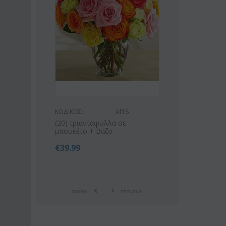
ΚΩΔΙΚΟΣ:
Af16
ΚΩΔΙΚΟΣ:
Af9
(20) τριαντάφυλλα σε
Ροζ ή λευκό μπουκέτο με
μπουκέτο + Βάζο
οριένταλ λίλιουμ
€
39.99
€
42.99
€
55.00
προηγ
επόμενο