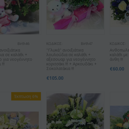
Birth46
ΚΩΔΙΚΟΣ:
Birth47
ΚΩΔΙΚΟΣ:
ανοιξιάτικα
"Γλυκά" ανοιξιάτικα
Ανθοπωλεί
ια σε καλάθι +
λουλούδια σε καλάθι +
καλάθι με
ρ για νεογέννητο
αξεσουαρ για νεογέννητο
άνθη !!!
!!!
κοριτσάκι !!! + Αρκουδάκι +
Σοκολατάκια !!!
€
60.00
0
€
105.00
Έκπτωση 6%