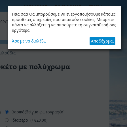
ΚΑΤΑΛΟΓΟΣ
ΤΟ BLOG ΜΑΣ
ΕΤΑΙΡΙΑ
Γεια σας! Θα μπορούσαμε να ενεργοποιήσουμε κάποιες
ΚΑΛΆΘΙ
πρόσθετες υπηρεσίες που απαιτούν cookies; Μπορείτε
 Λογαριασμός μου
Το καλάθι είναι άδειο
πάντα να αλλάξετε ή να αποσύρετε τη συγκατάθεσή σας
αργότερα.
+30.210.9319884
Skype Call
Άσε με να διαλέξω
Αποδέχομαι
ουλούδια
υκέτο με πολύχρωμα
Βασικό(δείγμα φωτογραφία)
ό
Ιδιαίτερο (+€
20.00
)