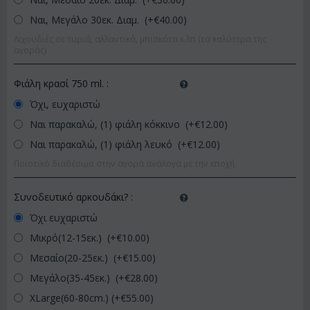
Ναι, Μεγάλο 30εκ. Διαμ. (+€
40.00
)
Λιχουδιές σε τυριά, αλλαντικά, μπισκότα κ.λπ (τα καλύτερα της
αγοράς)
Φιάλη κρασί 750 ml.
:
Όχι, ευχαριστώ
Ναι παρακαλώ, (1) φιάλη κόκκινο (+€
12.00
)
Ναι παρακαλώ, (1) φιάλη λευκό (+€
12.00
)
Ποιοτικό διαθέσιμο στην αγορά ανάλογα με την εποχή.
Συνοδευτικό αρκουδάκι?
:
Όχι ευχαριστώ
Μικρό(12-15εκ.) (+€
10.00
)
Μεσαίο(20-25εκ.) (+€
15.00
)
Μεγάλο(35-45εκ.) (+€
28.00
)
XLarge(60-80cm.) (+€
55.00
)