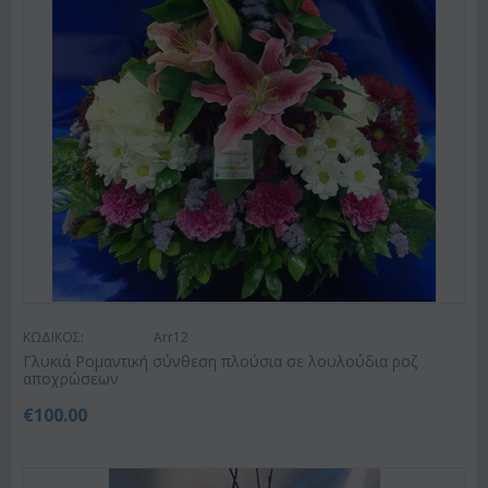
ΚΩΔΙΚΟΣ:
Arr12
Γλυκιά Ρομαντική σύνθεση πλούσια σε λουλούδια ροζ
αποχρώσεων
€
100.00