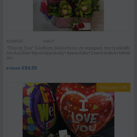
ΚΩΔΙΚΟΣ:
Valn27
"Όλα σε Ένα" Σύνθεση Βαλεντίνου σε κεραμικό ποτ ή καλάθι.
Λουλούδια+Φρούτα(ανανάς)+Αρκουδάκι+Σοκολατάκια+Μπαλ
όνι
€
84.99
€
100.00
Έκπτωση 11%