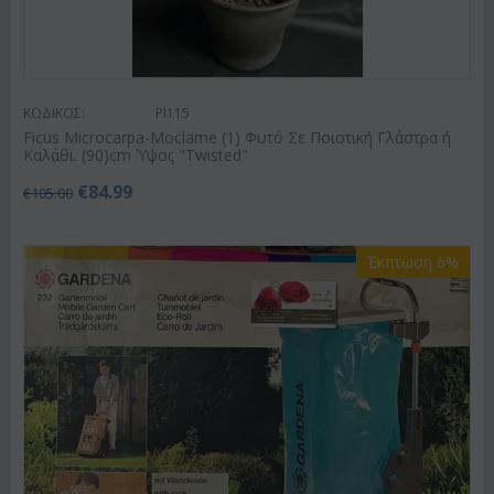
ΚΩΔΙΚΟΣ:
Pl115
Ficus Microcarpa-Moclame (1) Φυτό Σε Ποιοτική Γλάστρα ή
Καλάθι. (90)cm Ύψος "Twisted"
€
84.99
€
105.00
Έκπτωση 6%