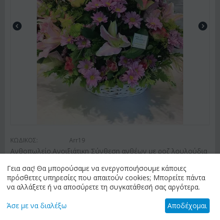
ΚΩΔΙΚΟΣ:
Arr19
Ανθοπωλείο.Ανοιξιάτικη Σύνθεση ανθέων με ροζ λουλούδια
σε καλάθι
Γεια σας! Θα μπορούσαμε να ενεργοποιήσουμε κάποιες
€
85.00
πρόσθετες υπηρεσίες που απαιτούν cookies; Μπορείτε πάντα
να αλλάξετε ή να αποσύρετε τη συγκατάθεσή σας αργότερα.
Άσε με να διαλέξω
Αποδέχομαι
ΑΠΟΣΤΟΛΗ ΛΟΥΛΟΥΔΙΩΝ