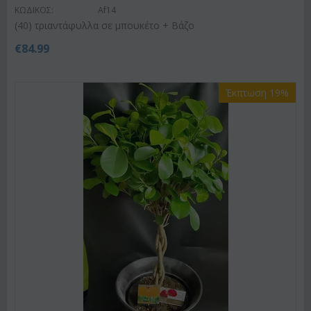
ΚΩΔΙΚΟΣ:
Af14
(40) τριαντάφυλλα σε μπουκέτο + Βάζο
€
84.99
Έκπτωση 19%