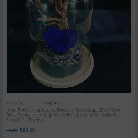
ΚΩΔΙΚΟΣ:
Rospre19
Rose Forever καρδιά, σε Γυάλινο Θόλο Διαμ. 20εκ. Ύψος
30εκ. Συσκευασία Δώρου. (Διαθέσιμο σε μπλε, κόκκινο,
λευκό) (1) Τεμάχιο.
€
84.99
€
95.00