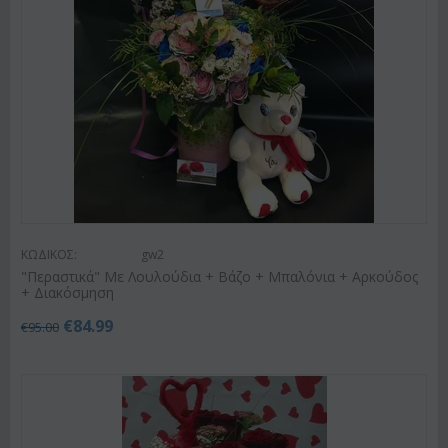
ΚΩΔΙΚΟΣ:
gw2
"Περαστικά" Με Λουλούδια + Βάζο + Μπαλόνια + Αρκούδος
+ Διακόσμηση
€
84.99
€
95.00