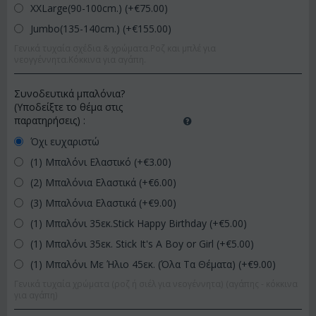
XXLarge(90-100cm.) (+€
75.00
)
Jumbo(135-140cm.) (+€
155.00
)
Γενικά τυχαία σχέδια & χρώματα.Ροζ και μπλέ για
νεογγέννητα.Κόκκινα για αγάπη.
Συνοδευτικά μπαλόνια?
(Υποδείξτε το θέμα στις
παρατηρήσεις)
:
Όχι ευχαριστώ
(1) Μπαλόνι Ελαστικό (+€
3.00
)
(2) Μπαλόνια Ελαστικά (+€
6.00
)
(3) Μπαλόνια Ελαστικά (+€
9.00
)
(1) Μπαλόνι 35εκ.Stick Happy Birthday (+€
5.00
)
(1) Μπαλόνι 35εκ. Stick It's A Boy or Girl (+€
5.00
)
(1) Μπαλόνι Με Ήλιο 45εκ. (Όλα Τα Θέματα) (+€
9.00
)
Γενικά τυχαία χρώματα (ροζ ή σιέλ για νεογέννητα) (αγάπης - κόκκινα
για αγάπη)