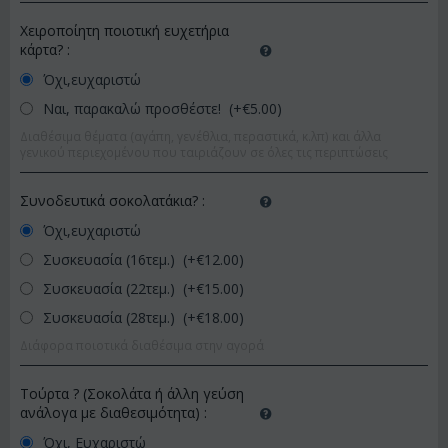
Χειροποίητη ποιοτική ευχετήρια
κάρτα?
:
Όχι,ευχαριστώ
Ναι, παρακαλώ προσθέστε! (+€
5.00
)
Διαθέσιμα θέματα (αγάπη, γενέθλια, περαστικά, κ.λπ) και άλλα
γενικού περιεχομένου που ταιριάζουν σε όλες τις περιπτώσεις
Συνοδευτικά σοκολατάκια?
:
Όχι,ευχαριστώ
Συσκευασία (16τεμ.) (+€
12.00
)
Συσκευασία (22τεμ.) (+€
15.00
)
Συσκευασία (28τεμ.) (+€
18.00
)
Διάφορα ποιοτικά διαθέσιμα στην αγορά
Τούρτα ? (Σοκολάτα ή άλλη γεύση
ανάλογα με διαθεσιμότητα)
:
Όχι, Ευχαριστώ