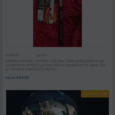
ΚΩΔΙΚΟΣ:
gard20
Gardena κοντάρι combifix 1.60 έως 2.90m ρυθμιζόμενο για
δυνατότητα κοπής ή χρήσης άλλων εργαλείων σε ύψος. Σετ
με Gardena καμπυλωτό πριόνι.
€
84.99
€
95.00
Έκπτωση 11%