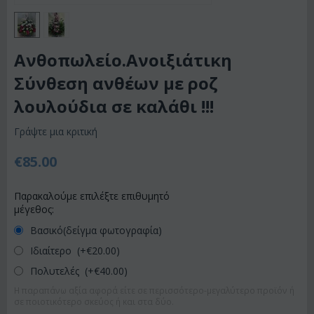
Ανθοπωλείο.Ανοιξιάτικη
Σύνθεση ανθέων με ροζ
λουλούδια σε καλάθι !!!
Γράψτε μια κριτική
€
85.00
Παρακαλούμε επιλέξτε επιθυμητό
μέγεθος:
Βασικό(δείγμα φωτογραφία)
Ιδιαίτερο (+€
20.00
)
Πολυτελές (+€
40.00
)
Η παραπάνω αξία αφορά είτε σε περισσότερο-μεγαλύτερο προϊόν ή
σε ποιοτικότερο σκεύος ή και στα δύο.