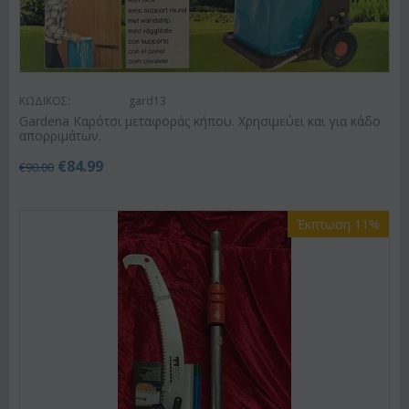
ΚΩΔΙΚΟΣ:
gard13
Gardena Καρότσι μεταφοράς κήπου. Χρησιμεύει και για κάδο
απορριμάτων.
€
84.99
€
90.00
Έκπτωση 11%