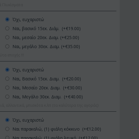
ά Γλυκίσματα
Όχι, ευχαριστώ
Ναι, βασικό 15εκ. Διάμ. (+€
19.00
)
Ναι, μεσαίο 20εκ. Διαμ. (+€
25.00
)
Ναι, μεγάλο 30εκ. Διαμ. (+€
35.00
)
α εποχής !!!
ΚΩΔΙΚΟΣ:
Afp1
ΚΩΔΙΚΟΣ:
Pl
Όχι, ευχαριστώ
Ορχιδέα φαλαίνοψις σε
Φυτό "Zamioculcas"
Ναι, Βασικό 15εκ. Διαμ. (+€
20.00
)
γυάλινο βάζο
Ποιοτική Γλά...
Ναι, Μεσαίο 20εκ. Διαμ. (+€
30.00
)
€
39.99
€
54.99
€
45.00
€
65.00
Ναι, Μεγάλο 30εκ. Διαμ. (+€
40.00
)
ιά, αλλαντικά, μπισκότα κ.λπ (τα καλύτερα της αγοράς)
Όχι, ευχαριστώ
Ναι παρακαλώ, (1) φιάλη κόκκινο (+€
12.00
)
Ναι παρακαλώ, (1) φιάλη λευκό (+€
12.00
)