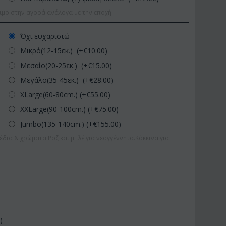
ιμο στην αγορά ανάλογα με την εποχή.
Όχι ευχαριστώ
Μικρό(12-15εκ.) (+€
10.00
)
Μεσαίο(20-25εκ.) (+€
15.00
)
Μεγάλο(35-45εκ.) (+€
28.00
)
XLarge(60-80cm.) (+€
55.00
)
XXLarge(90-100cm.) (+€
75.00
)
Jumbo(135-140cm.) (+€
155.00
)
έδια & χρώματα.Ροζ και μπλέ για νεογγέννητα.Κόκκινα για
0
)