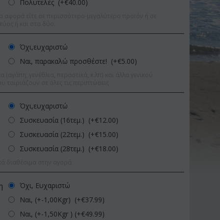
Πολυτελές (+€
40.00
)
α αφορά είτε σε περισσότερο-μεγαλύτερο προϊόν ή σε
εύος ή και στα δύο.
Όχι,ευχαριστώ
Ναι, παρακαλώ προσθέστε! (+€
5.00
)
 (αγάπη, γενέθλια, περαστικά, κ.λπ) και άλλα γενικού
υ ταιριάζουν σε όλες τις περιπτώσεις
Όχι,ευχαριστώ
Συσκευασία (16τεμ.) (+€
12.00
)
Συσκευασία (22τεμ.) (+€
15.00
)
Συσκευασία (28τεμ.) (+€
18.00
)
κά διαθέσιμα στην αγορά
9%
Έκπτωση 11%
Έκπ
Όχι, Ευχαριστώ
η
Ναι, (+-1,00Kgr) (+€
37.99
)
Ναι, (+-1,50Kgr ) (+€
49.99
)