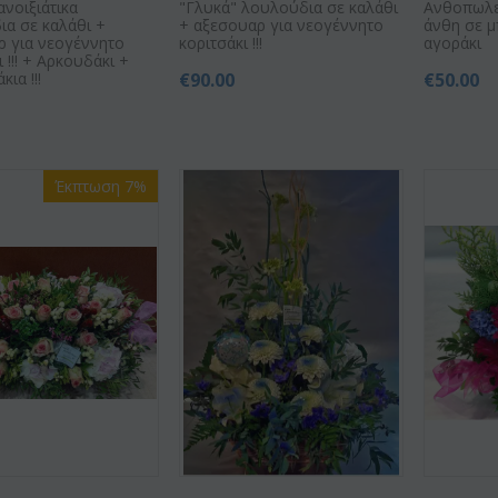
ανοιξιάτικα
"Γλυκά" λουλούδια σε καλάθι
Ανθοπωλε
ια σε καλάθι +
+ αξεσουαρ για νεογέννητο
άνθη σε μ
ρ για νεογέννητο
κοριτσάκι !!!
αγοράκι
 !!! + Αρκουδάκι +
ια !!!
€
90.00
€
50.00
0
Έκπτωση 7%