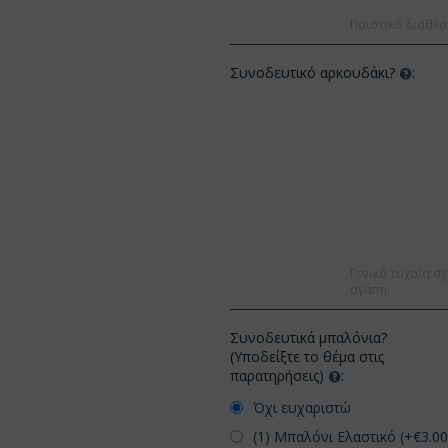
Ποιοτικό διαθέσ
Συνοδευτικό αρκουδάκι?
:
Γενικά τυχαία σχ
αγάπη.
Συνοδευτικά μπαλόνια?
(Υποδείξτε το θέμα στις
παρατηρήσεις)
:
Όχι ευχαριστώ
(1) Μπαλόνι Ελαστικό (+€
3.0