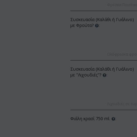
Φρέσκα Ποιοτικ
Συσκευασία (Καλάθι ή Γυάλινο)
με Φρούτα?
:
Ολόφρεσκα φρούτ
ΚΩΔΙΚΟΣ:
Af13
ΚΩΔΙΚΟΣ:
Afp3
Συσκευασία (Καλάθι ή Γυάλινο)
(21) τριαντάφυλλα 60-70 εκ.
Ορχιδέα φαλαίνοψις φυτό "(1)
με "Λιχουδιές"?
:
(διάφορα χρώμ...
στέλεχος λου...
€
49.99
€
55.00
€
21.99
€
25.00
Λιχουδιές σε τυρ
Φιάλη κρασί 750 ml.
: