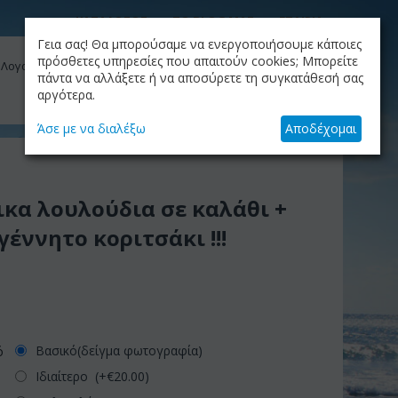
ΚΑΤΑΛΟΓΟΣ
ΤΟ BLOG ΜΑΣ
ΕΤΑΙΡΙΑ
Γεια σας! Θα μπορούσαμε να ενεργοποιήσουμε κάποιες
ΚΑΛΆΘΙ
πρόσθετες υπηρεσίες που απαιτούν cookies; Μπορείτε
 Λογαριασμός μου
Το καλάθι είναι άδειο
πάντα να αλλάξετε ή να αποσύρετε τη συγκατάθεσή σας
αργότερα.
+30.210.9319884
Skype Call
Άσε με να διαλέξω
Αποδέχομαι
ικα λουλούδια σε καλάθι +
έννητο κοριτσάκι !!!
Βασικό(δείγμα φωτογραφία)
ό
Ιδιαίτερο (+€
20.00
)