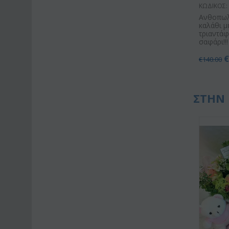
ΚΩΔΙΚΟΣ:
Ανθοπωλ
καλάθι μ
τριαντάφ
σαφάρι!!!
€
140.00
ΣΤΗΝ 