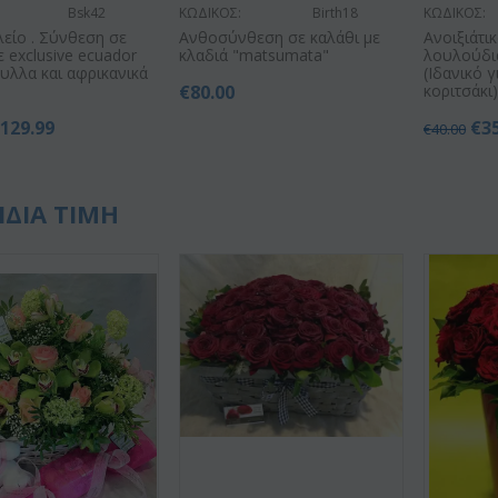
Bsk42
ΚΩΔΙΚΟΣ:
Birth18
ΚΩΔΙΚΟΣ:
είο . Σύνθεση σε
Ανθοσύνθεση σε καλάθι με
Ανοιξιάτι
ε exclusive ecuador
κλαδιά "matsumata"
λουλούδια
υλλα και αφρικανικά
(Ιδανικό 
€
80.00
κοριτσάκι
€
129.99
€
3
€
40.00
ΙΔΙΑ ΤΙΜΗ