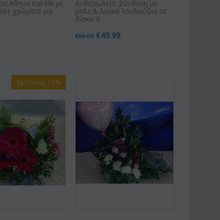
ια Αθηνα.Καλάθι με
Ανθοπωλεία. Σύνθεση με
πλε χρώματα για
μπλε & λευκά λουλούδια σε
δίσκο !!!
€
49.99
€
55.00
Έκπτωση 13%