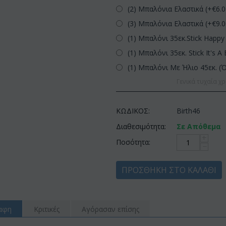
(2) Μπαλόνια Ελαστικά (+€
6.
(3) Μπαλόνια Ελαστικά (+€
9.
(1) Μπαλόνι 35εκ.Stick Happy 
(1) Μπαλόνι 35εκ. Stick It's A 
(1) Μπαλόνι Με Ήλιο 45εκ. (
Γενικά τυχαία χρ
ΚΩΔΙΚΟΣ:
Birth46
Διαθεσιμότητα:
Σε Απόθεμα
+
Ποσότητα:
−
ΠΡΟΣΘΉΚΗ ΣΤΟ ΚΑΛΆΘΙ
αφη
Κριτικές
Αγόρασαν επίσης