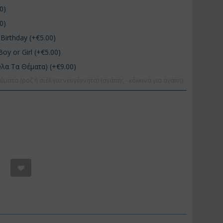
00
)
00
)
Birthday (+€
5.00
)
Boy or Girl (+€
5.00
)
Όλα Τα Θέματα) (+€
9.00
)
ώματα (ροζ ή σιέλ για νεογέννητα) (αγάπης - κόκκινα για αγάπη)