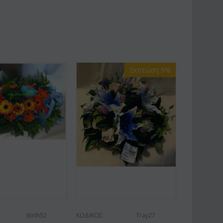
Έκπτωση 9%
Birth52
ΚΩΔΙΚΟΣ:
Tray27