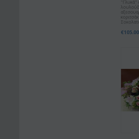
"Γλυκά" 
λουλούδ
αξεσουα
κοριτσάκι
Σοκολατάκ
€
105.0