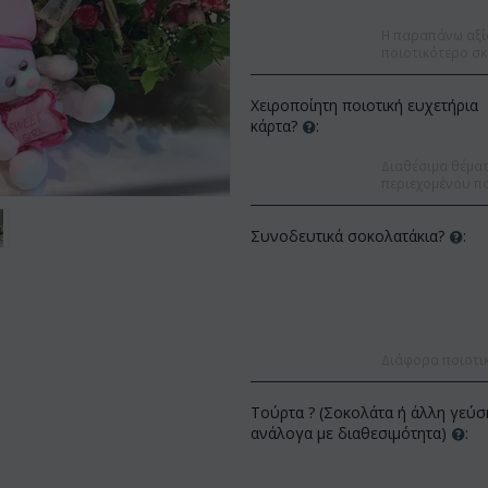
Η παραπάνω αξί
ποιοτικότερο σκ
Χειροποίητη ποιοτική ευχετήρια
κάρτα?
:
Διαθέσιμα θέματα
περιεχομένου πο
Συνοδευτικά σοκολατάκια?
:
Διάφορα ποιοτι
Έκπτωση 
Έκπτωση 12%
Τούρτα ? (Σοκολάτα ή άλλη γεύσ
ανάλογα με διαθεσιμότητα)
: