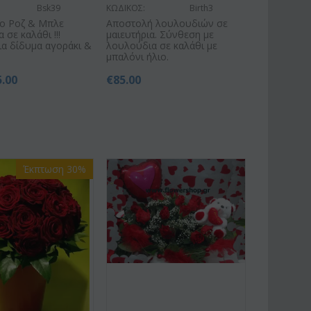
Bsk39
ΚΩΔΙΚΟΣ:
Birth3
κο Ροζ & Μπλε
Αποστολή λουλουδιών σε
 σε καλάθι !!!
μαιευτήρια. Σύνθεση με
για δίδυμα αγοράκι &
λουλούδια σε καλάθι με
)
μπαλόνι ήλιο.
5.00
€
85.00
Έκπτωση 30%