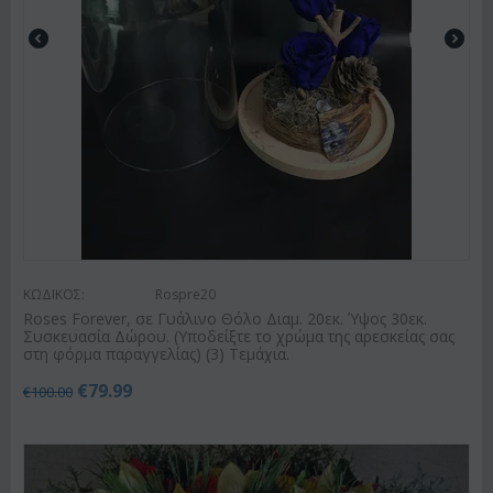
ΚΩΔΙΚΟΣ:
Rospre20
Roses Forever, σε Γυάλινο Θόλο Διαμ. 20εκ. Ύψος 30εκ.
Συσκευασία Δώρου. (Υποδείξτε το χρώμα της αρεσκείας σας
στη φόρμα παραγγελίας) (3) Τεμάχια.
€
79.99
€
100.00