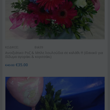
ΚΩΔΙΚΟΣ:
Bsk39
Ανοιξιάτικο Ροζ & Μπλε λουλούδια σε καλάθι !!! (Ιδανικό για
δίδυμα αγοράκι & κοριτσάκι)
€
35.00
€
40.00