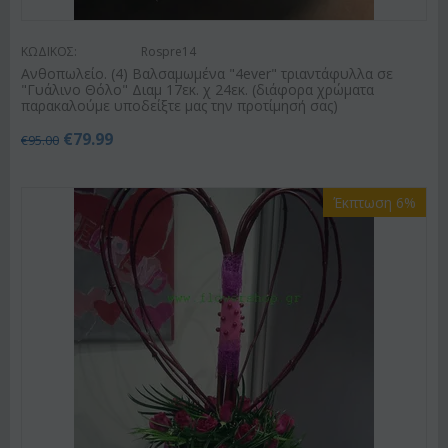
ΚΩΔΙΚΟΣ:
Rospre14
Ανθοπωλείο. (4) Βαλσαμωμένα "4ever" τριαντάφυλλα σε
"Γυάλινο Θόλο" Διαμ 17εκ. χ 24εκ. (διάφορα χρώματα
παρακαλούμε υποδείξτε μας την προτίμησή σας)
€
79.99
€
95.00
Έκπτωση 6%