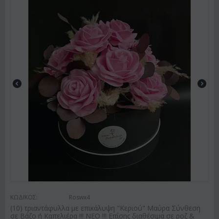
ΚΩΔΙΚΟΣ:
Roswx4
(10) τριαντάφυλλα με επικάλυψη "Κεριού" Μαύρα Σύνθεση
σε Βάζο ή Καπελιέρα !!! ΝΕΟ !!! Επίσης διαθέσιμα σε ροζ &