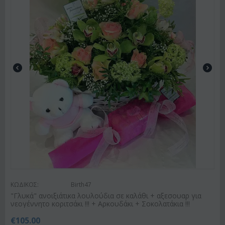
ΚΩΔΙΚΟΣ:
Birth47
"Γλυκά" ανοιξιάτικα λουλούδια σε καλάθι + αξεσουαρ για
νεογέννητο κοριτσάκι !!! + Αρκουδάκι + Σοκολατάκια !!!
€
105.00