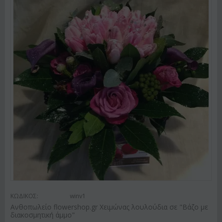
ΚΩΔΙΚΟΣ:
winv1
Ανθοπωλείο flowershop.gr Χειμώνας λουλούδια σε "Βάζο με
διακοσμητική άμμο"