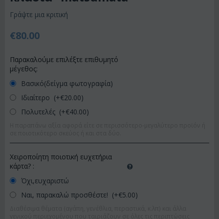
Γράψτε μια κριτική
€
80.00
Παρακαλούμε επιλέξτε επιθυμητό
μέγεθος:
Βασικό(δείγμα φωτογραφία)
Ιδιαίτερο (+€
20.00
)
Πολυτελές (+€
40.00
)
Η παραπάνω αξία αφορά είτε σε περισσότερο-μεγαλύτερο προϊόν ή
σε ποιοτικότερο σκεύος ή και στα δύο.
Χειροποίητη ποιοτική ευχετήρια
κάρτα?
:
Όχι,ευχαριστώ
Ναι, παρακαλώ προσθέστε! (+€
5.00
)
Διαθέσιμα θέματα (αγάπη, γενέθλια, περαστικά, κ.λπ) και άλλα
γενικού περιεχομένου που ταιριάζουν σε όλες τις περιπτώσεις