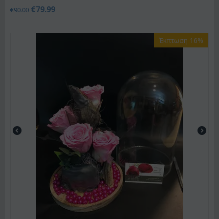
€
79.99
€
90.00
Έκπτωση 16%