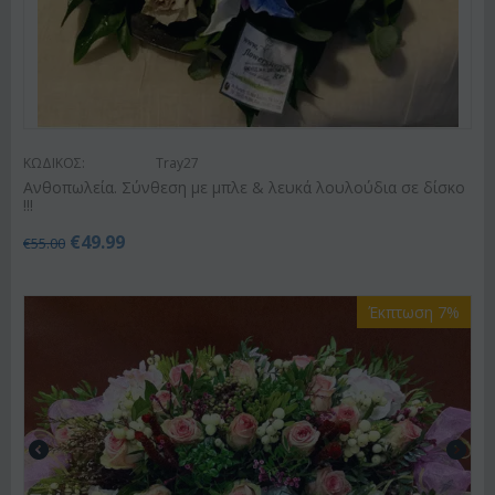
ΚΩΔΙΚΟΣ:
Tray27
Ανθοπωλεία. Σύνθεση με μπλε & λευκά λουλούδια σε δίσκο
!!!
€
49.99
€
55.00
Έκπτωση 7%