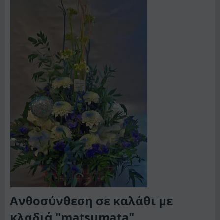
Ανθοσύνθεση σε καλάθι με
κλαδιά "matsumata"