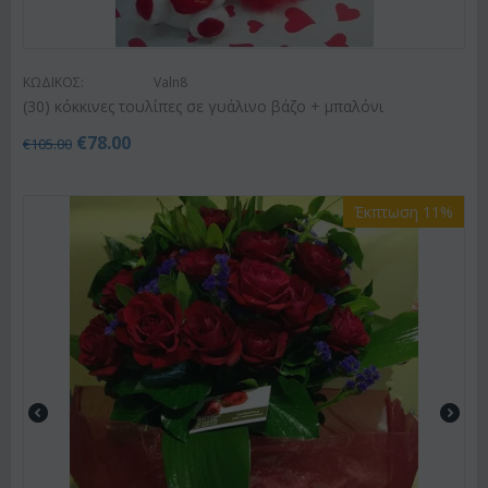
ΚΩΔΙΚΟΣ:
Valn8
(30) κόκκινες τουλίπες σε γυάλινο βάζο + μπαλόνι
€
78.00
€
105.00
Έκπτωση 11%