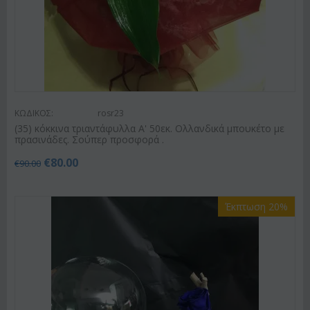
ΚΩΔΙΚΟΣ:
rosr23
(35) κόκκινα τριαντάφυλλα Α' 50εκ. Ολλανδικά μπουκέτο με
πρασινάδες. Σούπερ προσφορά .
€
80.00
€
90.00
Έκπτωση 20%