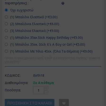
παρατηρήσεις)
:
Όχι ευχαριστώ
(1) Μπαλόνι Ελαστικό (+€
3.00
)
(2) Μπαλόνια Ελαστικά (+€
6.00
)
(3) Μπαλόνια Ελαστικά (+€
9.00
)
(1) Μπαλόνι 35εκ.Stick Happy Birthday (+€
5.00
)
(1) Μπαλόνι 35εκ. Stick It's A Boy or Girl (+€
5.00
)
(1) Μπαλόνι Με Ήλιο 45εκ. (Όλα Τα Θέματα) (+€
9.00
)
Γενικά τυχαία χρώματα (ροζ ή σιέλ για νεογέννητα) (αγάπης - κόκκινα
για αγάπη)
ΚΩΔΙΚΟΣ:
Birth18
Διαθεσιμότητα:
Σε Απόθεμα
+
Ποσότητα:
−
ΠΡΟΣΘΉΚΗ ΣΤΟ ΚΑΛΆΘΙ