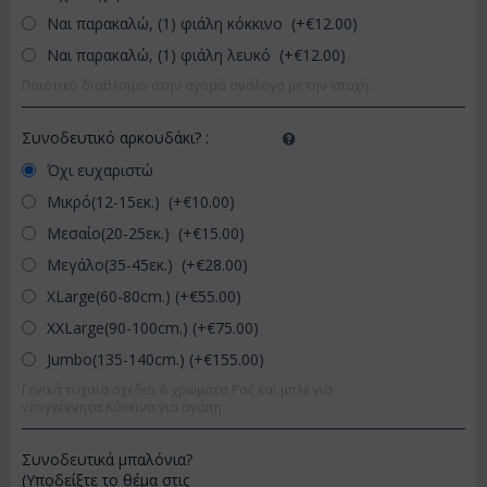
Ναι παρακαλώ, (1) φιάλη κόκκινο (+€
12.00
)
Ναι παρακαλώ, (1) φιάλη λευκό (+€
12.00
)
Ποιοτικό διαθέσιμο στην αγορά ανάλογα με την εποχή.
Συνοδευτικό αρκουδάκι?
:
Όχι ευχαριστώ
Μικρό(12-15εκ.) (+€
10.00
)
Μεσαίο(20-25εκ.) (+€
15.00
)
Μεγάλο(35-45εκ.) (+€
28.00
)
XLarge(60-80cm.) (+€
55.00
)
XXLarge(90-100cm.) (+€
75.00
)
Jumbo(135-140cm.) (+€
155.00
)
Γενικά τυχαία σχέδια & χρώματα.Ροζ και μπλέ για
νεογγέννητα.Κόκκινα για αγάπη.
Συνοδευτικά μπαλόνια?
(Υποδείξτε το θέμα στις