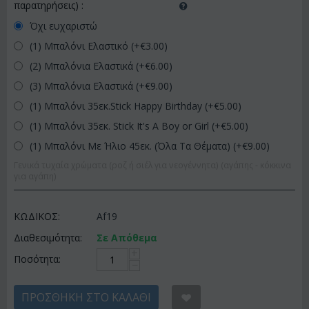
παρατηρήσεις)
:
Όχι ευχαριστώ
(1) Μπαλόνι Ελαστικό (+€
3.00
)
(2) Μπαλόνια Ελαστικά (+€
6.00
)
(3) Μπαλόνια Ελαστικά (+€
9.00
)
(1) Μπαλόνι 35εκ.Stick Happy Birthday (+€
5.00
)
(1) Μπαλόνι 35εκ. Stick It's A Boy or Girl (+€
5.00
)
(1) Μπαλόνι Με Ήλιο 45εκ. (Όλα Τα Θέματα) (+€
9.00
)
Γενικά τυχαία χρώματα (ροζ ή σιέλ για νεογέννητα) (αγάπης - κόκκινα
για αγάπη)
ΚΩΔΙΚΟΣ:
Af19
Διαθεσιμότητα:
Σε Απόθεμα
+
Ποσότητα:
−
ΠΡΟΣΘΉΚΗ ΣΤΟ ΚΑΛΆΘΙ