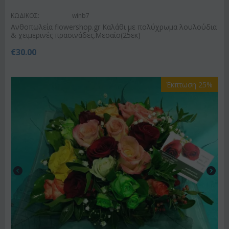
ΚΩΔΙΚΟΣ:
winb7
Ανθοπωλεία flowershop.gr Καλάθι με πολύχρωμα λουλούδια
& χειμερινές πρασινάδες.Μεσαίο(25εκ)
€
30.00
Έκπτωση 25%