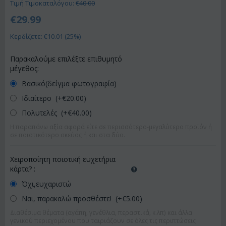
Τιμή Τιμοκαταλόγου:
€
40.00
€
29.99
Κερδίζετε: €
10.01
(
25
%)
Παρακαλούμε επιλέξτε επιθυμητό
μέγεθος:
Βασικό(δείγμα φωτογραφία)
Ιδιαίτερο (+€
20.00
)
Πολυτελές (+€
40.00
)
Η παραπάνω αξία αφορά είτε σε περισσότερο-μεγαλύτερο προϊόν ή
σε ποιοτικότερο σκεύος ή και στα δύο.
Χειροποίητη ποιοτική ευχετήρια
κάρτα?
:
Όχι,ευχαριστώ
Ναι, παρακαλώ προσθέστε! (+€
5.00
)
Διαθέσιμα θέματα (αγάπη, γενέθλια, περαστικά, κ.λπ) και άλλα
γενικού περιεχομένου που ταιριάζουν σε όλες τις περιπτώσεις