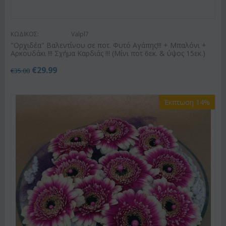
ΚΩΔΙΚΟΣ:
Valpl7
"Ορχιδέα" Βαλεντίνου σε ποτ. Φυτό Αγάπης!!! + Μπαλόνι +
Αρκουδάκι !!! Σχήμα Καρδιάς !!! (Μίνι ποτ 6εκ. & ύψος 15εκ.)
€
29.99
€
35.00
Έκπτωση 14%