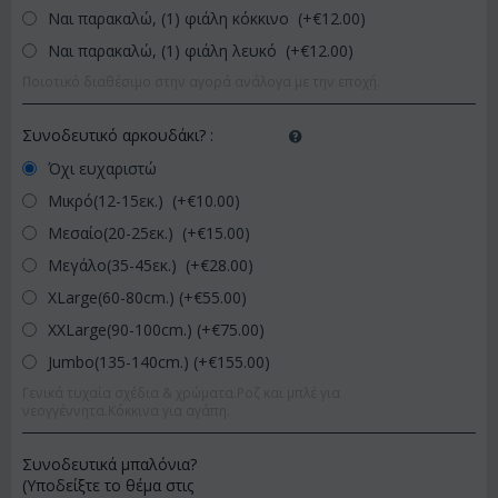
Ναι παρακαλώ, (1) φιάλη κόκκινο (+€
12.00
)
Ναι παρακαλώ, (1) φιάλη λευκό (+€
12.00
)
Ποιοτικό διαθέσιμο στην αγορά ανάλογα με την εποχή.
Συνοδευτικό αρκουδάκι?
:
Όχι ευχαριστώ
Μικρό(12-15εκ.) (+€
10.00
)
Μεσαίο(20-25εκ.) (+€
15.00
)
Μεγάλο(35-45εκ.) (+€
28.00
)
XLarge(60-80cm.) (+€
55.00
)
XXLarge(90-100cm.) (+€
75.00
)
Jumbo(135-140cm.) (+€
155.00
)
Γενικά τυχαία σχέδια & χρώματα.Ροζ και μπλέ για
νεογγέννητα.Κόκκινα για αγάπη.
Συνοδευτικά μπαλόνια?
(Υποδείξτε το θέμα στις