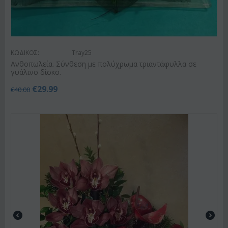
ΚΩΔΙΚΟΣ:
Tray25
Ανθοπωλεία. Σύνθεση με πολύχρωμα τριαντάφυλλα σε
γυάλινο δίσκο.
€
29.99
€
40.00