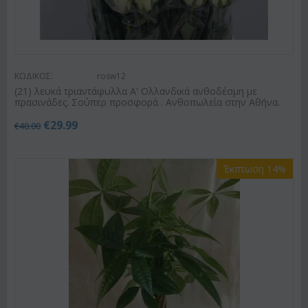
ΚΩΔΙΚΟΣ:
rosw12
(21) λευκά τριαντάφυλλα Α' Ολλανδικά ανθοδέσμη με
πρασινάδες. Σούπερ προσφορά . Ανθοπωλεία στην Αθήνα.
€
29.99
€
40.00
Έκπτωση 14%