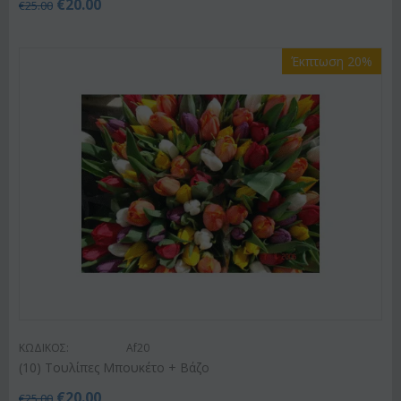
€
20.00
€
25.00
Έκπτωση 20%
ΚΩΔΙΚΟΣ:
Af20
(10) Τουλίπες Μπουκέτο + Βάζο
€
20.00
€
25.00