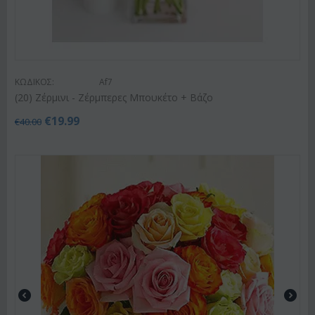
ΚΩΔΙΚΟΣ:
Af7
(20) Ζέρμινι - Ζέρμπερες Μπουκέτο + Βάζο
€
19.99
€
40.00