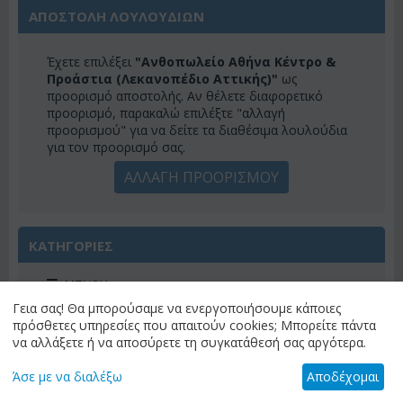
ΑΠΟΣΤΟΛΗ ΛΟΥΛΟΥΔΙΩΝ
Έχετε επιλέξει
"Ανθοπωλείο Αθήνα Κέντρο &
Προάστια (Λεκανοπέδιο Αττικής)"
ως
προορισμό αποστολής. Αν θέλετε διαφορετικό
προορισμό, παρακαλώ επιλέξτε "αλλαγή
προορισμού" για να δείτε τα διαθέσιμα λουλούδια
για τον προορισμό σας.
ΑΛΛΑΓΗ ΠΡΟΟΡΙΣΜΟΥ
ΚΑΤΗΓΟΡΙΕΣ
ΜΕΝΟΎ
Γεια σας! Θα μπορούσαμε να ενεργοποιήσουμε κάποιες
πρόσθετες υπηρεσίες που απαιτούν cookies; Μπορείτε πάντα
να αλλάξετε ή να αποσύρετε τη συγκατάθεσή σας αργότερα.
ΠΡΟΣΦΟΡΕΣ ΕΒΔΟΜΑΔΟΣ
Άσε με να διαλέξω
Αποδέχομαι