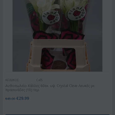
ΚΩΔΙΚΟΣ:
Cal5
Ανθοπωλείο Κάλλες 60εκ. υψ. Crystal Clear Λευκές με
πρασινάδες (10) τεμ.
€
29.99
€
45.00