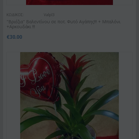
ΚΩΔΙΚΟΣ:
Valpl3
"Βριέζια" Βαλεντίνου σε ποτ. Φυτό Αγάπης!!! + Μπαλόνι
+Αρκουδάκι !!!
€
30.00