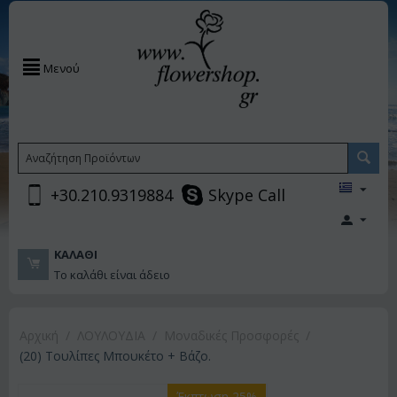
Μενού
+30.210.9319884
Skype Call
ΚΑΛΆΘΙ
Το καλάθι είναι άδειο
Αρχική
/
ΛΟΥΛΟΥΔΙΑ
/
Μοναδικές Προσφορές
/
(20) Τουλίπες Μπουκέτο + Βάζο.
Έκπτωση 25%