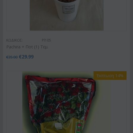
ΚΩΔΙΚΟΣ:
Pl105
Pachira + Ποτ (1) Τεμ.
€
29.99
€
35.00
Έκπτωση 14%