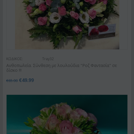
ΚΩΔΙΚΟΣ:
Tray32
Ανθοπωλεία. Σύνθεση με λουλούδια "Ροζ Φαντασία" σε
δίσκο !!!
€
49.99
€
65.00