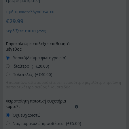
Γράψτε μια κριτική
Τιμή Τιμοκαταλόγου:
€
40.00
€
29.99
Κερδίζετε: €
10.01
(
25
%)
Παρακαλούμε επιλέξτε επιθυμητό
μέγεθος:
Βασικό(δείγμα φωτογραφία)
Ιδιαίτερο (+€
20.00
)
Πολυτελές (+€
40.00
)
Η παραπάνω αξία αφορά είτε σε περισσότερο-μεγαλύτερο προϊόν ή
σε ποιοτικότερο σκεύος ή και στα δύο.
Χειροποίητη ποιοτική ευχετήρια
κάρτα?
:
Όχι,ευχαριστώ
Ναι, παρακαλώ προσθέστε! (+€
5.00
)