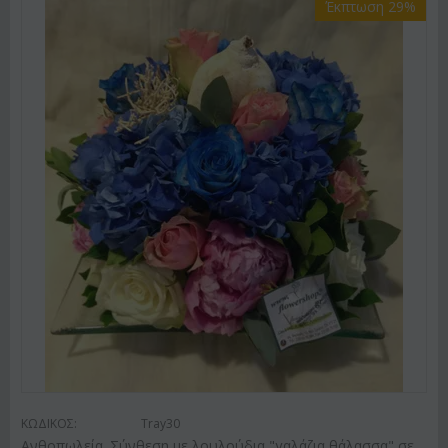
Έκπτωση 29%
ΚΩΔΙΚΟΣ:
Tray30
Ανθοπωλεία. Σύνθεση με λουλούδια "γαλάζια θάλασσα" σε