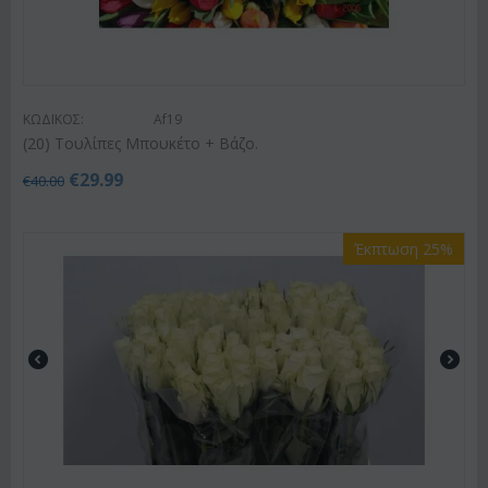
ΚΩΔΙΚΟΣ:
Af19
(20) Τουλίπες Μπουκέτο + Βάζο.
€
29.99
€
40.00
Έκπτωση 25%