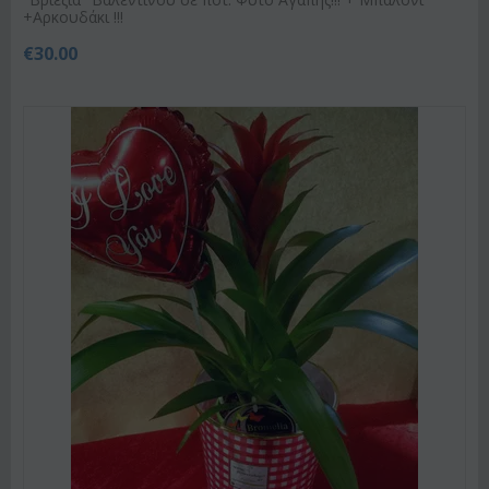
+Αρκουδάκι !!!
€
30.00