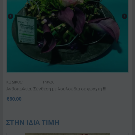
ΚΩΔΙΚΟΣ:
Tray26
Ανθοπωλεία. Σύνθεση με λουλούδια σε φράχτη !!!
€
60.00
ΣΤΗΝ ΙΔΙΑ ΤΙΜΗ