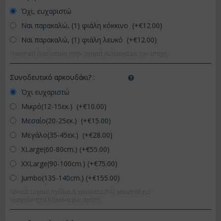
Όχι, ευχαριστώ
Ναι παρακαλώ, (1) φιάλη κόκκινο (+€
12.00
)
Ναι παρακαλώ, (1) φιάλη λευκό (+€
12.00
)
Ποιοτικό διαθέσιμο στην αγορά ανάλογα με την εποχή.
Συνοδευτικό αρκουδάκι?
:
Όχι ευχαριστώ
Μικρό(12-15εκ.) (+€
10.00
)
Μεσαίο(20-25εκ.) (+€
15.00
)
Μεγάλο(35-45εκ.) (+€
28.00
)
XLarge(60-80cm.) (+€
55.00
)
XXLarge(90-100cm.) (+€
75.00
)
Jumbo(135-140cm.) (+€
155.00
)
Γενικά τυχαία σχέδια & χρώματα.Ροζ και μπλέ για
νεογγέννητα.Κόκκινα για αγάπη.