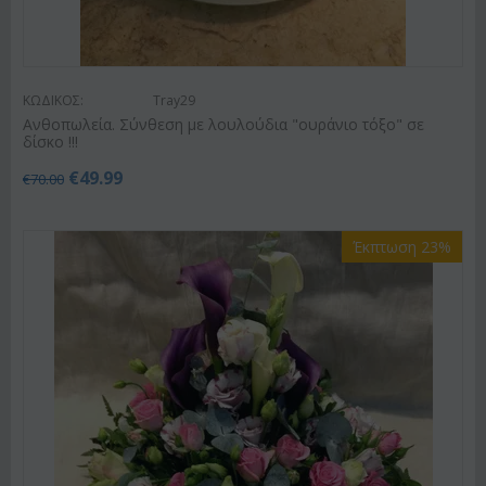
ΚΩΔΙΚΟΣ:
Tray29
Ανθοπωλεία. Σύνθεση με λουλούδια "ουράνιο τόξο" σε
δίσκο !!!
€
49.99
€
70.00
Έκπτωση 23%