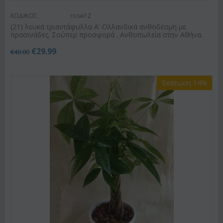
ΚΩΔΙΚΟΣ:
rosw12
(21) λευκά τριαντάφυλλα Α' Ολλανδικά ανθοδέσμη με
πρασινάδες. Σούπερ προσφορά . Ανθοπωλεία στην Αθήνα.
€
29.99
€
40.00
Έκπτωση 14%