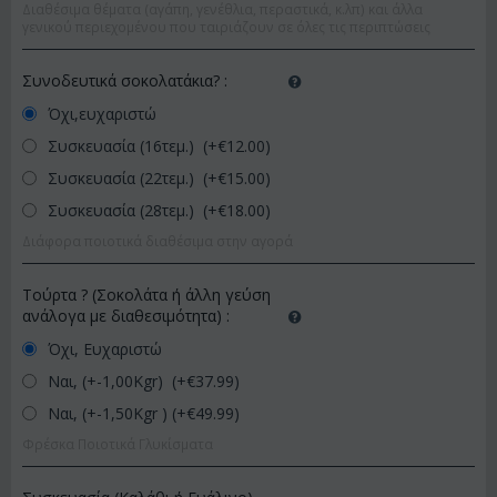
Διαθέσιμα θέματα (αγάπη, γενέθλια, περαστικά, κ.λπ) και άλλα
γενικού περιεχομένου που ταιριάζουν σε όλες τις περιπτώσεις
Συνοδευτικά σοκολατάκια?
:
Όχι,ευχαριστώ
Συσκευασία (16τεμ.) (+€
12.00
)
Συσκευασία (22τεμ.) (+€
15.00
)
Συσκευασία (28τεμ.) (+€
18.00
)
Διάφορα ποιοτικά διαθέσιμα στην αγορά
Τούρτα ? (Σοκολάτα ή άλλη γεύση
ανάλογα με διαθεσιμότητα)
:
Όχι, Ευχαριστώ
Ναι, (+-1,00Kgr) (+€
37.99
)
Ναι, (+-1,50Kgr ) (+€
49.99
)
Φρέσκα Ποιοτικά Γλυκίσματα