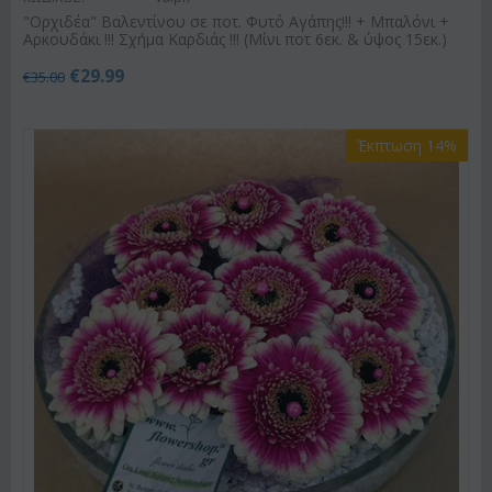
"Ορχιδέα" Βαλεντίνου σε ποτ. Φυτό Αγάπης!!! + Μπαλόνι +
Αρκουδάκι !!! Σχήμα Καρδιάς !!! (Μίνι ποτ 6εκ. & ύψος 15εκ.)
€
29.99
€
35.00
Έκπτωση 14%