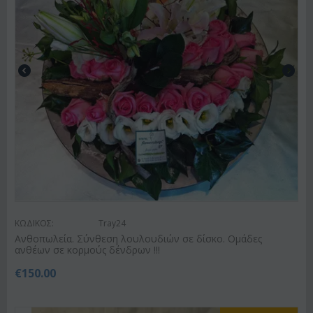
ΚΩΔΙΚΟΣ:
Tray24
Ανθοπωλεία. Σύνθεση λουλουδιών σε δίσκο. Ομάδες
ανθέων σε κορμούς δένδρων !!!
€
150.00