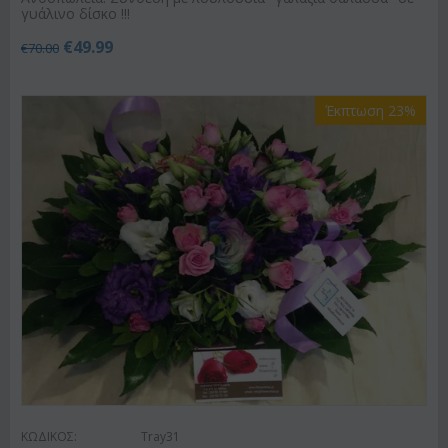
γυάλινο δίσκο !!!
€
49.99
€
70.00
Έκπτωση 23%
ΚΩΔΙΚΟΣ:
Tray31