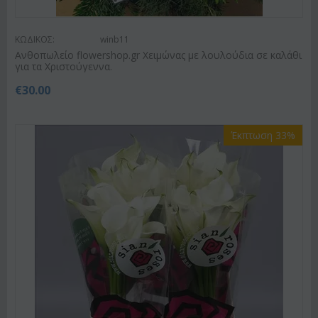
ΚΩΔΙΚΟΣ:
winb11
Ανθοπωλείο flowershop.gr Χειμώνας με λουλούδια σε καλάθι
για τα Χριστούγεννα.
€
30.00
Έκπτωση 33%