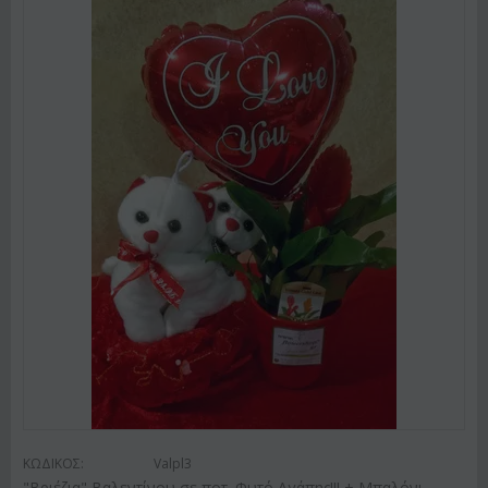
ΚΩΔΙΚΟΣ:
Valpl3
"Βριέζια" Βαλεντίνου σε ποτ. Φυτό Αγάπης!!! + Μπαλόνι