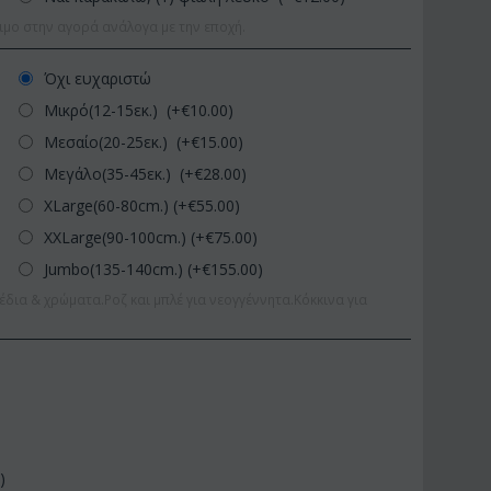
ιμο στην αγορά ανάλογα με την εποχή.
Όχι ευχαριστώ
Μικρό(12-15εκ.) (+€
10.00
)
Μεσαίο(20-25εκ.) (+€
15.00
)
Μεγάλο(35-45εκ.) (+€
28.00
)
XLarge(60-80cm.) (+€
55.00
)
XXLarge(90-100cm.) (+€
75.00
)
Jumbo(135-140cm.) (+€
155.00
)
έδια & χρώματα.Ροζ και μπλέ για νεογγέννητα.Κόκκινα για
0
)