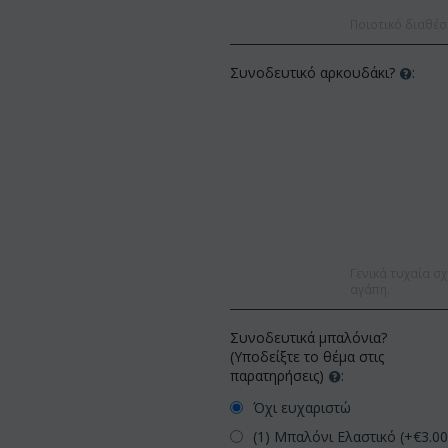
Ποιοτικό διαθέσ
Συνοδευτικό αρκουδάκι?
:
Γενικά τυχαία σχ
αγάπη.
Συνοδευτικά μπαλόνια?
(Υποδείξτε το θέμα στις
παρατηρήσεις)
:
Όχι ευχαριστώ
(1) Μπαλόνι Ελαστικό (+€
3.0