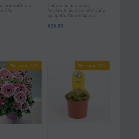
με λουλούδια σε
Τσάντα με μπουκέτο
ιατέλα
λουλουδιών σε νερό.Σομόν
χρώματα. Φθινοπωρινό.
€
35.00
Έκπτωση 44%
Έκπτωση 20%