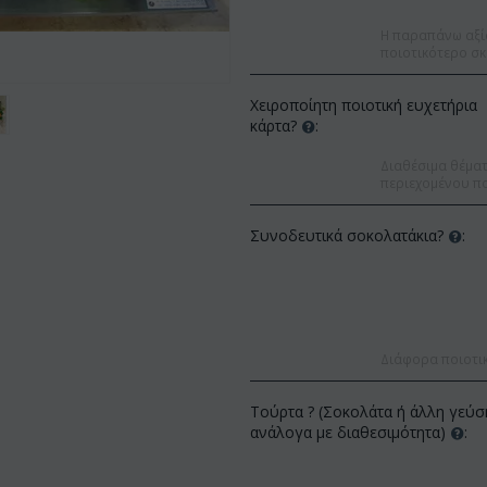
Η παραπάνω αξί
ποιοτικότερο σκ
Χειροποίητη ποιοτική ευχετήρια
κάρτα?
:
Διαθέσιμα θέματα
περιεχομένου πο
Συνοδευτικά σοκολατάκια?
:
Διάφορα ποιοτι
Έκπτωση 9%
Έκπτωση 12%
Τούρτα ? (Σοκολάτα ή άλλη γεύσ
ανάλογα με διαθεσιμότητα)
: