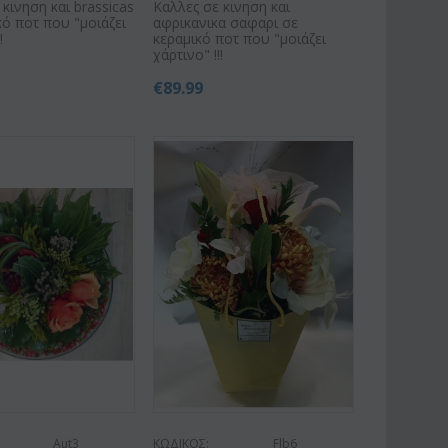
 κινηση και brassicas
Καλλες σε κινηση και
κό ποτ που "μοιάζει
αφρικανικα σαφαρι σε
!
κεραμικό ποτ που "μοιάζει
χάρτινο" !!!
€
89.99
Aut3
ΚΩΔΙΚΟΣ:
Flb6