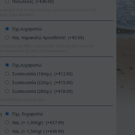
Πολυτελές (+€
40.00
)
α αφορά είτε σε περισσότερο-μεγαλύτερο προϊόν ή σε
εύος ή και στα δύο.
Όχι,ευχαριστώ
Ναι, παρακαλώ προσθέστε! (+€
5.00
)
 (αγάπη, γενέθλια, περαστικά, κ.λπ) και άλλα γενικού
υ ταιριάζουν σε όλες τις περιπτώσεις
Όχι,ευχαριστώ
Συσκευασία (16τεμ.) (+€
12.00
)
Συσκευασία (22τεμ.) (+€
15.00
)
Συσκευασία (28τεμ.) (+€
18.00
)
κά διαθέσιμα στην αγορά
Έκπτωση 11%
Έκπτωση 15
Όχι, Ευχαριστώ
η
Ναι, (+-1,00Kgr) (+€
37.99
)
Ναι, (+-1,50Kgr ) (+€
49.99
)