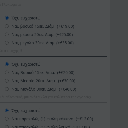
ά Γλυκίσματα
Όχι, ευχαριστώ
Ναι, βασικό 15εκ. Διάμ. (+€
19.00
)
Ναι, μεσαίο 20εκ. Διαμ. (+€
25.00
)
Ναι, μεγάλο 30εκ. Διαμ. (+€
35.00
)
α εποχής !!!
ΚΩΔΙΚΟΣ:
Afp1
ΚΩΔΙΚΟΣ:
Pl92
Όχι, ευχαριστώ
Ορχιδέα φαλαίνοψις σε
Φυτό "Zamioculcas" (Zamia)
Ναι, Βασικό 15εκ. Διαμ. (+€
20.00
)
γυάλινο βάζο
Ποιοτική Γλά...
Ναι, Μεσαίο 20εκ. Διαμ. (+€
30.00
)
€
39.99
€
54.99
€
45.00
€
65.00
Ναι, Μεγάλο 30εκ. Διαμ. (+€
40.00
)
ιά, αλλαντικά, μπισκότα κ.λπ (τα καλύτερα της αγοράς)
Όχι, ευχαριστώ
Ναι παρακαλώ, (1) φιάλη κόκκινο (+€
12.00
)
Ναι παρακαλώ, (1) φιάλη λευκό (+€
12.00
)