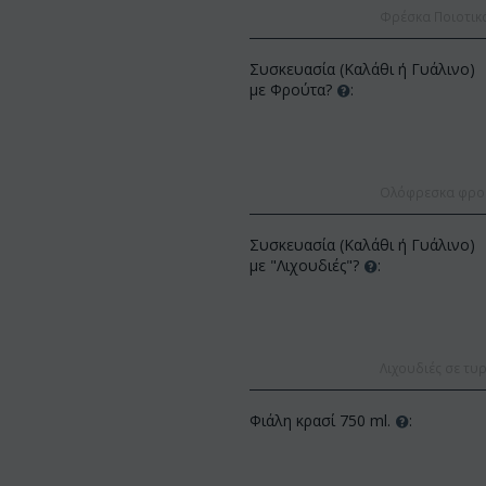
Φρέσκα Ποιοτικ
Συσκευασία (Καλάθι ή Γυάλινο)
με Φρούτα?
:
Ολόφρεσκα φρούτ
ΚΩΔΙΚΟΣ:
Af13
ΟΣ:
Afp3
Συσκευασία (Καλάθι ή Γυάλινο)
(21) τριαντάφυλλα 60-70 εκ.
έα φαλαίνοψις φυτό "(1)
με "Λιχουδιές"?
:
(διάφορα χρώμ...
ος λου...
€
49.99
€
55.00
€
21.99
Λιχουδιές σε τυρ
Φιάλη κρασί 750 ml.
: