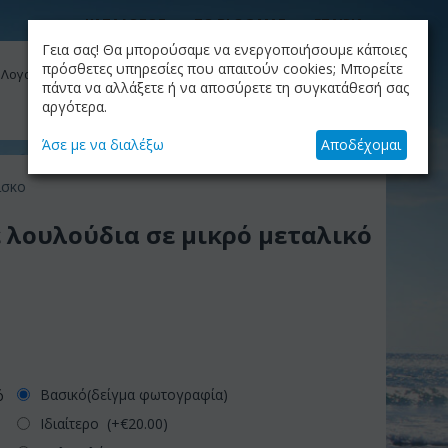
ΚΑΤΑΛΟΓΟΣ
ΤΟ BLOG ΜΑΣ
ΕΤΑΙΡΙΑ
Γεια σας! Θα μπορούσαμε να ενεργοποιήσουμε κάποιες
ΚΑΛΆΘΙ
πρόσθετες υπηρεσίες που απαιτούν cookies; Μπορείτε
 Λογαριασμός μου
Το καλάθι είναι άδειο
πάντα να αλλάξετε ή να αποσύρετε τη συγκατάθεσή σας
αργότερα.
+30.210.9319884
Skype Call
Άσε με να διαλέξω
Αποδέχομαι
ίσκο
ε λουλούδια σε μικρό μεταλικό
Βασικό(δείγμα φωτογραφία)
ό
Ιδιαίτερο (+€
20.00
)