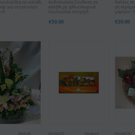
λουλούδια σε καλάθι
Ανθοπωλεία.Σύνθεση σε
Καλλες σε
υαρ για νεογέννητο
καλάθι με φθινοπωρινά
σε κεραμι
!!!
λουλούδια εποχής!!!
χάρτινο" !!
€
50.00
€
30.00
Birth40
ΚΩΔΙΚΟΣ:
Newbo3
ΚΩΔΙΚΟΣ: