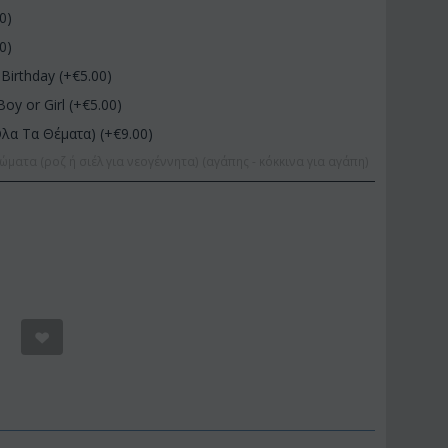
00
)
00
)
Birthday (+€
5.00
)
Boy or Girl (+€
5.00
)
Όλα Τα Θέματα) (+€
9.00
)
ώματα (ροζ ή σιέλ για νεογέννητα) (αγάπης - κόκκινα για αγάπη)