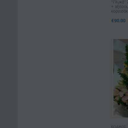
"Γλυκά" 
+ αξεσο
κοριτσάκι 
€
90.00
ΚΩΔΙΚΟΣ: