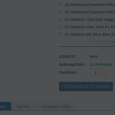
(2) Μπαλόνια Ελαστικά (+€
6.
(3) Μπαλόνια Ελαστικά (+€
9.
(1) Μπαλόνι 35εκ.Stick Happy 
(1) Μπαλόνι 35εκ. Stick It's A 
(1) Μπαλόνι Με Ήλιο 45εκ. (
Γενικά τυχαία χρ
ΚΩΔΙΚΟΣ:
Aut6
Διαθεσιμότητα:
Σε Απόθεμα
+
Ποσότητα:
−
ΠΡΟΣΘΉΚΗ ΣΤΟ ΚΑΛΆΘΙ
αφη
Κριτικές
Αγόρασαν επίσης