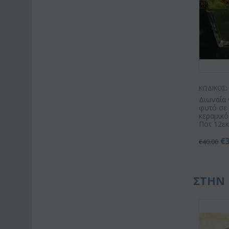
ΚΩΔΙΚΟΣ:
Διωναία
φυτό σε 
κεραμικό
Ποτ 12εκ
€
€
40.00
ΣΤΗΝ 