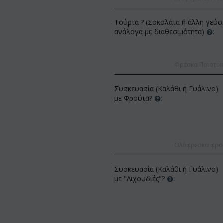
Τούρτα ? (Σοκολάτα ή άλλη γεύσ
ανάλογα με διαθεσιμότητα)
:
Φρέσκα Ποιοτικ
Συσκευασία (Καλάθι ή Γυάλινο)
με Φρούτα?
:
ΚΩΔΙΚΟΣ:
9
ΚΩΔΙΚΟΣ:
Afp3
(21) τριαντά
το με
Ορχιδέα φαλαίνοψις φυτό "(1)
(διάφορα χρώ
στέλεχος λου...
Ολόφρεσκα φρούτ
€
49.9
€
55.00
€
21.99
€
25.00
Συσκευασία (Καλάθι ή Γυάλινο)
με "Λιχουδιές"?
: