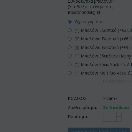
Συνοδευτικά μπαλόνια?
(Υποδείξτε το θέμα στις
παρατηρήσεις)
:
Όχι ευχαριστώ
(1) Μπαλόνι Ελαστικό (+€
3.0
(2) Μπαλόνια Ελαστικά (+€
6.
(3) Μπαλόνια Ελαστικά (+€
9.
(1) Μπαλόνι 35εκ.Stick Happy 
(1) Μπαλόνι 35εκ. Stick It's A 
(1) Μπαλόνι Με Ήλιο 45εκ. (
Γενικά τυχαία χρ
ΚΩΔΙΚΟΣ:
Plcarn7
Διαθεσιμότητα:
Σε Απόθεμα
+
Ποσότητα:
−