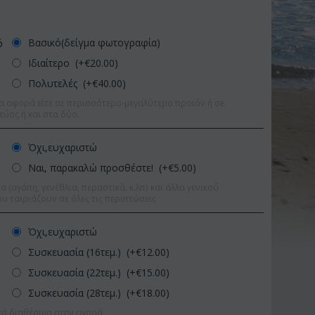
Βασικό(δείγμα φωτογραφία)
ό
Ιδιαίτερο (+€
20.00
)
Πολυτελές (+€
40.00
)
α αφορά είτε σε περισσότερο-μεγαλύτερο προϊόν ή σε
εύος ή και στα δύο.
Όχι,ευχαριστώ
Ναι, παρακαλώ προσθέστε! (+€
5.00
)
 (αγάπη, γενέθλια, περαστικά, κ.λπ) και άλλα γενικού
υ ταιριάζουν σε όλες τις περιπτώσεις
Όχι,ευχαριστώ
Συσκευασία (16τεμ.) (+€
12.00
)
Έκπτωση 9%
Συσκευασία (22τεμ.) (+€
15.00
)
Έκπτωση 11%
Συσκευασία (28τεμ.) (+€
18.00
)
κά διαθέσιμα στην αγορά