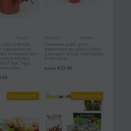
Plcarn2
ΚΩΔΙΚΟΣ:
Plcarn8
 Alata ή Bloody
Sarracenia Judith φυτό
ό σαρκοφάγο σε
σαρκοφάγο σε γυάλινο βάζο
άζο ή κεραμικό ποτ
ή κεραμικό ποτ με διακόσμηση
μηση !!! Μεγάλο
!!! Ποτ (9)εκ.
Ποτ (12)εκ. Ύψος
ίπου 60εκ.
€
23.99
€
30.00
9.99
Έκπτωση 20%
Έκπτωση 21%