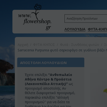
ΛΟΥΛΟΥΔΙΑ
ΦΥΤΑ-ΚΗΠ
Αρχική
/
ΦΥΤΑ-ΚΗΠΟΣ
/
Φυτά - Συνθέσεις φυτών
/
Σ
Sarracenia Purpurea φυτό σαρκοφάγο σε γυάλινο βάζο ή κ
ΑΠΟΣΤΟΛΗ ΛΟΥΛΟΥΔΙΩΝ
Έχετε επιλέξει
"Ανθοπωλείο
Αθήνα Κέντρο & Προάστια
(Λεκανοπέδιο Αττικής)"
ως
προορισμό αποστολής. Αν
θέλετε διαφορετικό προορισμό,
παρακαλώ επιλέξτε "αλλαγή
προορισμού" για να δείτε τα
διαθέσιμα λουλούδια για τον