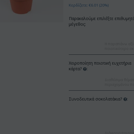
Κερδίζετε: €
6.01
(
20
%)
Παρακαλούμε επιλέξτε επιθυμητ
μέγεθος:
Η παραπάνω αξί
ποιοτικότερο σκ
Χειροποίητη ποιοτική ευχετήρια
κάρτα?
:
Διαθέσιμα θέματα
περιεχομένου πο
Συνοδευτικά σοκολατάκια?
:
τωση 22%
Έκπτωση 12%
Διάφορα ποιοτι