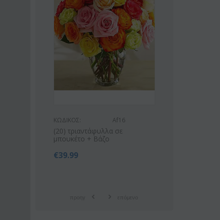
ΚΩΔΙΚΟΣ:
Af16
ΚΩΔΙΚΟΣ:
Af
21)
(20) τριαντάφυλλα σε
Ροζ ή λευκό μπουκέ
μπουκέτο + Βάζο
οριένταλ λίλιουμ
€
39.99
€
42.99
€
55.00
προηγ
επόμενο