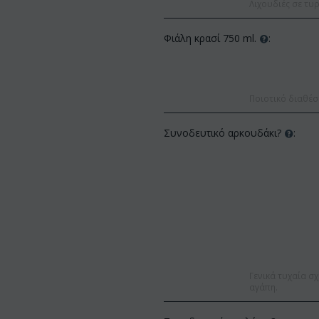
Λιχουδιές σε τυρ
Φιάλη κρασί 750 ml.
:
Ποιοτικό διαθέσ
Συνοδευτικό αρκουδάκι?
:
Γενικά τυχαία σχ
αγάπη.