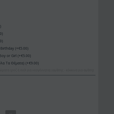
0
)
00
)
00
)
Birthday (+€
5.00
)
Boy or Girl (+€
5.00
)
Όλα Τα Θέματα) (+€
9.00
)
ώματα (ροζ ή σιέλ για νεογέννητα) (αγάπης - κόκκινα για αγάπη)