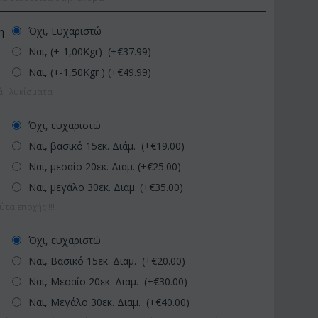
Όχι, Ευχαριστώ
η
Ναι, (+-1,00Kgr) (+€
37.99
)
Ναι, (+-1,50Kgr ) (+€
49.99
)
ά Γλυκίσματα
Όχι, ευχαριστώ
Ναι, βασικό 15εκ. Διάμ. (+€
19.00
)
Af13
Ναι, μεσαίο 20εκ. Διαμ. (+€
25.00
)
ΚΩΔΙΚΟΣ:
Afp1
ΚΩΔΙ
φυλλα 60-70 εκ.
Ναι, μεγάλο 30εκ. Διαμ. (+€
35.00
)
Ορχιδέα φαλαίνοψις σε
Φυτό
μ...
γυάλινο βάζο
Ποιοτ
α εποχής !!!
9
€
39.99
€
45.00
€
65.0
Όχι, ευχαριστώ
Ναι, Βασικό 15εκ. Διαμ. (+€
20.00
)
Ναι, Μεσαίο 20εκ. Διαμ. (+€
30.00
)
Ναι, Μεγάλο 30εκ. Διαμ. (+€
40.00
)