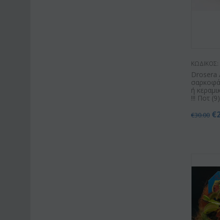
ΚΩΔΙΚΟΣ:
Drosera 
σαρκοφά
ή κεραμι
!!! Ποτ (9
€
€
30.00