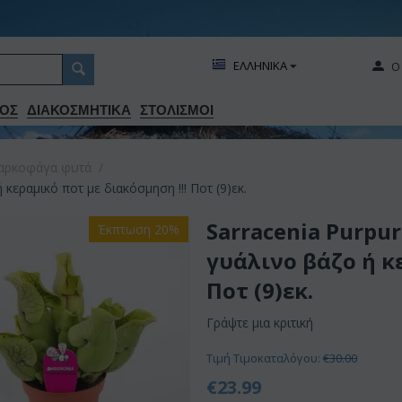
ΕΛΛΗΝΙΚΑ
Ο
ΟΣ
ΔΙΑΚΟΣΜΗΤΙΚA
ΣΤΟΛΙΣΜΟΙ
αρκοφάγα φυτά
/
εραμικό ποτ με διακόσμηση !!! Ποτ (9)εκ.
Sarracenia Purpu
Έκπτωση 20%
γυάλινο βάζο ή κ
Ποτ (9)εκ.
Γράψτε μια κριτική
Τιμή Τιμοκαταλόγου:
€
30.00
€
23.99