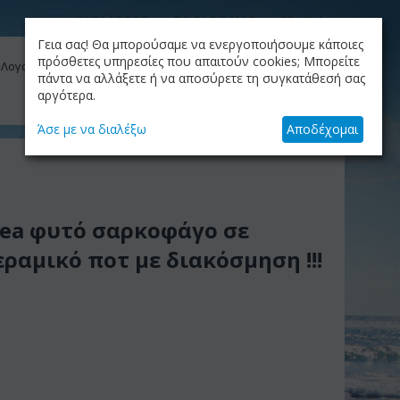
ΚΑΤΑΛΟΓΟΣ
ΤΟ BLOG ΜΑΣ
ΕΤΑΙΡΙΑ
Γεια σας! Θα μπορούσαμε να ενεργοποιήσουμε κάποιες
ΚΑΛΆΘΙ
πρόσθετες υπηρεσίες που απαιτούν cookies; Μπορείτε
 Λογαριασμός μου
Το καλάθι είναι άδειο
πάντα να αλλάξετε ή να αποσύρετε τη συγκατάθεσή σας
αργότερα.
+30.210.9319884
Skype Call
Άσε με να διαλέξω
Αποδέχομαι
rea φυτό σαρκοφάγο σε
εραμικό ποτ με διακόσμηση !!!