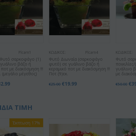
Plcarn1
ΚΩΔΙΚΟΣ:
Plcarn4
ΚΩΔΙΚΟΣ:
 Φυτό σαρκοφάγο (1)
Φυτό Διωναία (σαρκοφάγο
Φυτό σαρ
γυάλινο βάζο ή
φυτό) σε γυάλινο βάζο ή
ποικιλίες/
 ποτ με διακόσμηση !!!
κεραμικό ποτ με διακόσμηση !!!
γυάλινο β
. (μεγάλο μέγεθος)
Ποτ (9)εκ.
με διακόσμ
32.99
€
19.99
€
3
€
25.00
€
50.00
ΙΔΙΑ ΤΙΜΗ
Έκπτωση 17%