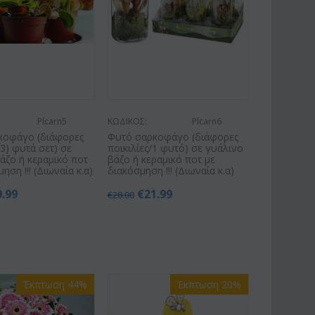
Plcarn5
ΚΩΔΙΚΟΣ:
Plcarn6
κοφάγο (διάφορες
Φυτό σαρκοφάγο (διάφορες
(3) φυτά σετ) σε
ποικιλίες/1 φυτό) σε γυάλινο
άζο ή κεραμικό ποτ
βάζο ή κεραμικό ποτ με
ηση !!! (Διωναία κ.α)
διακόσμηση !!! (Διωναία κ.α)
9.99
€
21.99
€
28.00
Έκπτωση 44%
Έκπτωση 20%