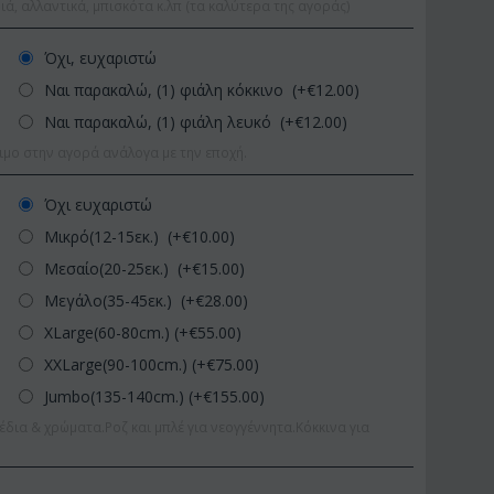
ιά, αλλαντικά, μπισκότα κ.λπ (τα καλύτερα της αγοράς)
Όχι, ευχαριστώ
Ναι παρακαλώ, (1) φιάλη κόκκινο (+€
12.00
)
Ναι παρακαλώ, (1) φιάλη λευκό (+€
12.00
)
ιμο στην αγορά ανάλογα με την εποχή.
Όχι ευχαριστώ
Μικρό(12-15εκ.) (+€
10.00
)
Μεσαίο(20-25εκ.) (+€
15.00
)
Μεγάλο(35-45εκ.) (+€
28.00
)
XLarge(60-80cm.) (+€
55.00
)
XXLarge(90-100cm.) (+€
75.00
)
Jumbo(135-140cm.) (+€
155.00
)
έδια & χρώματα.Ροζ και μπλέ για νεογγέννητα.Κόκκινα για