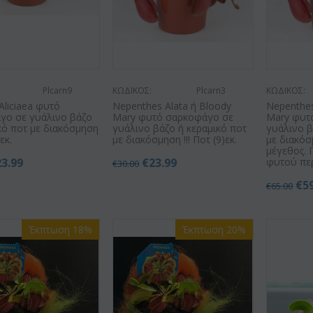
Plcarn9
ΚΩΔΙΚΟΣ:
Plcarn3
ΚΩΔΙΚΟΣ:
Aliciaea φυτό
Nepenthes Alata ή Bloody
Nepenthes
γο σε γυάλινο βάζο
Mary φυτό σαρκοφάγο σε
Mary φυτ
κό ποτ με διακόσμηση
γυάλινο βάζο ή κεραμικό ποτ
γυάλινο β
)εκ.
με διακόσμηση !!! Ποτ (9)εκ.
με διακόσ
μέγεθος. 
23.99
€
23.99
φυτού περ
€
30.00
€
5
€
65.00
Έκπτωση 18%
Έκπτωση 20%