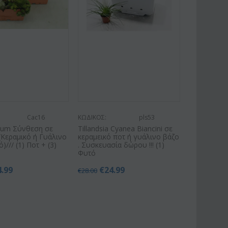
Cac16
ΚΩΔΙΚΟΣ:
pls53
vum Σύνθεση σε
Tillandsia Cyanea Biancini σε
 (Κεραμικό ή Γυάλινο
κεραμεικό ποτ ή γυάλινο βάζο
)/// (1) Ποτ + (3)
. Συσκευασία δώρου !!! (1)
Φυτό
4.99
€
24.99
€
28.00