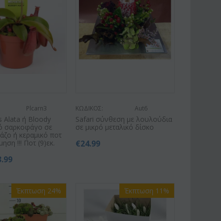
Plcarn3
ΚΩΔΙΚΟΣ:
Aut6
 Alata ή Bloody
Safari σύνθεση με λουλούδια
ό σαρκοφάγο σε
σε μικρό μεταλικό δίσκο
άζο ή κεραμικό ποτ
ηση !!! Ποτ (9)εκ.
€
24.99
3.99
Έκπτωση 24%
Έκπτωση 11%