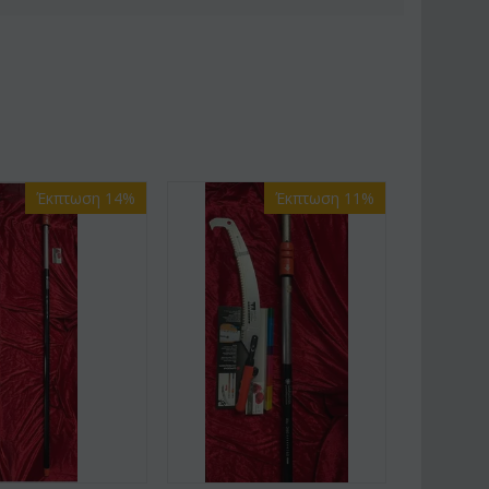
Έκπτωση 14%
Έκπτωση 11%
:
Af13
ΚΩΔΙΚΟΣ:
Afp1
ιαντάφυλλα 60-70 εκ.
Ορχιδέα φαλαίνοψις σε
α χρώμ...
γυάλινο βάζο
€
49.99
€
39.99
€
45.00