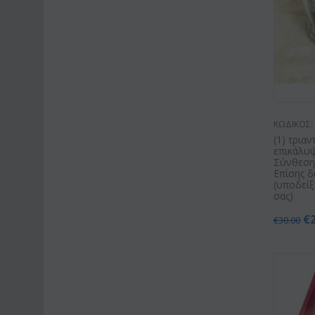
ΚΩΔΙΚΟΣ:
(1) τρια
επικάλυ
Σύνθεση 
Επίσης δ
(υποδείξ
σας)
€
€
30.00