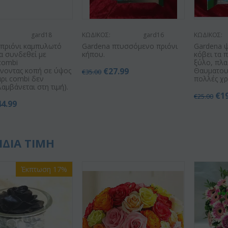
gard18
ΚΩΔΙΚΟΣ:
gard16
ΚΩΔΙΚΟΣ:
 πριόνι καμπυλωτό
Gardena πτυσσόμενο πριόνι
Gardena ψ
α συνδεθεί με
κήπου.
κόβει τα 
combi
ξύλο, πλα
άνοντας κοπή σε ύψος
€
27.99
Θαυματου
€
35.00
άρι combi δεν
πολλές χρ
αμβάνεται στη τιμή).
€
1
€
25.00
44.99
ΙΔΙΑ ΤΙΜΗ
Έκπτωση 17%