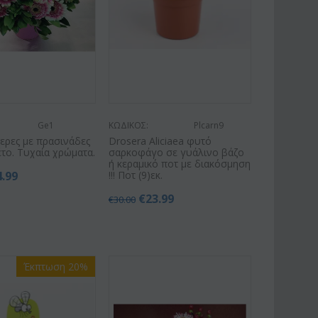
Ge1
ΚΩΔΙΚΟΣ:
Plcarn9
περες με πρασινάδες
Drosera Aliciaea φυτό
το. Τυχαία χρώματα.
σαρκοφάγο σε γυάλινο βάζο
ή κεραμικό ποτ με διακόσμηση
4.99
!!! Ποτ (9)εκ.
€
23.99
€
30.00
Έκπτωση 20%