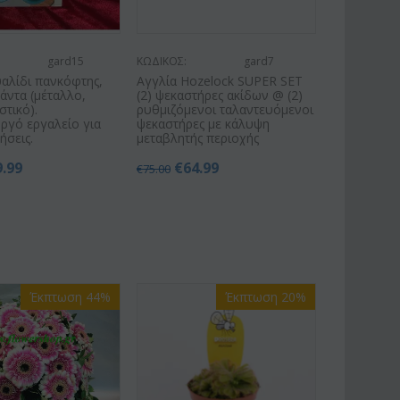
gard15
ΚΩΔΙΚΟΣ:
gard7
αλίδι πανκόφτης,
Αγγλία Hozelock SUPER SET
πάντα (μέταλλο,
(2) ψεκαστήρες ακίδων @ (2)
στικό).
ρυθμιζόμενοι ταλαντευόμενοι
ργό εργαλείο για
ψεκαστήρες με κάλυψη
ήσεις.
μεταβλητής περιοχής
9.99
€
64.99
€
75.00
Έκπτωση 44%
Έκπτωση 20%