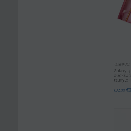
ΚΩΔΙΚΟΣ:
Galaxy τ
συσκευασ
τεμάχιo !!
€
€
32.00