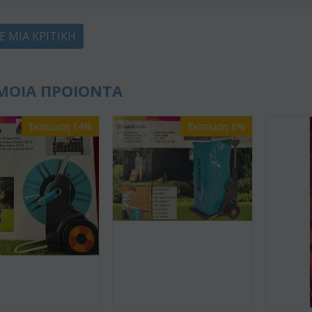
Ε ΜΙΑ ΚΡΙΤΙΚΉ
ΜΟΙΑ ΠΡΟΙΟΝΤΑ
Έκπτωση 14%
Έκπτωση 6%
ΚΩΔΙΚΟΣ
Af9
ΚΩΔΙΚΟΣ:
Afp3
(21) τρ
πουκέτο με
Ορχιδέα φαλαίνοψις φυτό "(1)
(διάφορ
υμ
στέλεχος λου...
€
55.00
€
21.99
€
25.00