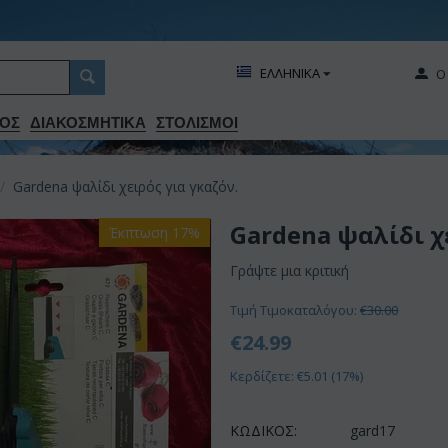
ΕΛΛΗΝΙΚΑ
Ο
ΟΣ
ΔΙΑΚΟΣΜΗΤΙΚA
ΣΤΟΛΙΣΜΟΙ
/
Gardena ψαλίδι χειρός για γκαζόν.
Gardena ψαλίδι χ
Έκπτωση 17%
Γράψτε μια κριτική
Τιμή Τιμοκαταλόγου:
€
30.00
€
24.99
Κερδίζετε: €
5.01
(
17
%)
ΚΩΔΙΚΟΣ:
gard17