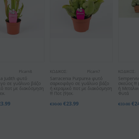
Plcarn8
ΚΩΔΙΚΟΣ:
Plcarn7
ΚΩΔΙΚΟΣ:
ia Judith φυτό
Sarracenia Purpurea φυτό
Sempervi
γο σε γυάλινο βάζο
σαρκοφάγο σε γυάλινο βάζο
σκεύος !!!
κό ποτ με διακόσμηση
ή κεραμικό ποτ με διακόσμηση
ή Μεταλικό
)εκ.
!!! Ποτ (9)εκ.
Φυτά
23.99
€
23.99
€
2
€
30.00
€
33.00