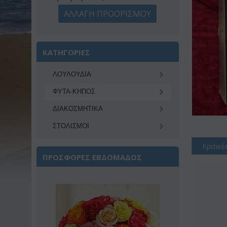
ΑΛΛΑΓΗ ΠΡΟΟΡΙΣΜΟΥ
ΚΑΤΗΓΟΡΙΕΣ
ΛΟΥΛΟΥΔΙΑ
ΦΥΤΑ-ΚΗΠΟΣ
ΔΙΑΚΟΣΜΗΤΙΚA
ΣΤΟΛΙΣΜΟΙ
Κριτικέ
ΠΡΟΣΦΟΡΕΣ ΕΒΔΟΜΑΔΟΣ
ση 22%