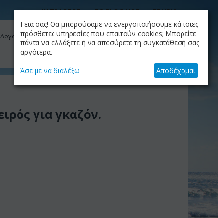
ΚΑΤΑΛΟΓΟΣ
ΤΟ BLOG ΜΑΣ
ΕΤΑΙΡΙΑ
Γεια σας! Θα μπορούσαμε να ενεργοποιήσουμε κάποιες
ΚΑΛΆΘΙ
πρόσθετες υπηρεσίες που απαιτούν cookies; Μπορείτε
 Λογαριασμός μου
Το καλάθι είναι άδειο
πάντα να αλλάξετε ή να αποσύρετε τη συγκατάθεσή σας
αργότερα.
+30.210.9319884
Skype Call
Άσε με να διαλέξω
Αποδέχομαι
ειρός για γκαζόν.