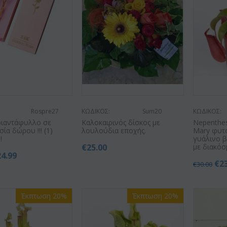
Rospre27
ΚΩΔΙΚΟΣ:
Sum20
ΚΩΔΙΚΟΣ:
ριαντάφυλλο σε
Kαλοκαιρινός δίσκος με
Nepenthes
ία δώρου !!! (1)
λουλούδια εποχής.
Mary φυτ
!
γυάλινο β
€
25.00
με διακόσμ
24.99
€
2
€
30.00
Έκπτωση 20%
Έκπτωση 20%