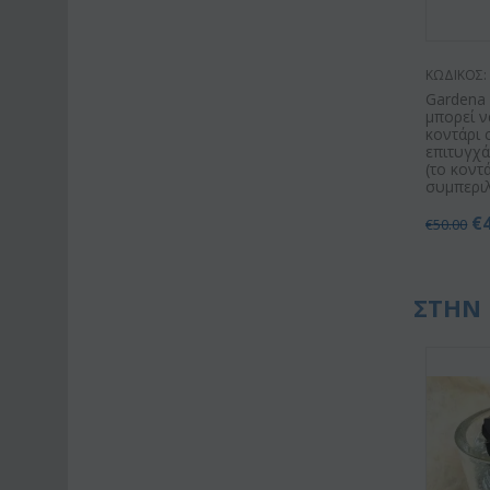
ΚΩΔΙΚΟΣ:
Gardena
μπορεί ν
κοντάρι 
επιτυγχ
(το κοντ
συμπεριλ
€
€
50.00
ΣΤΗΝ 