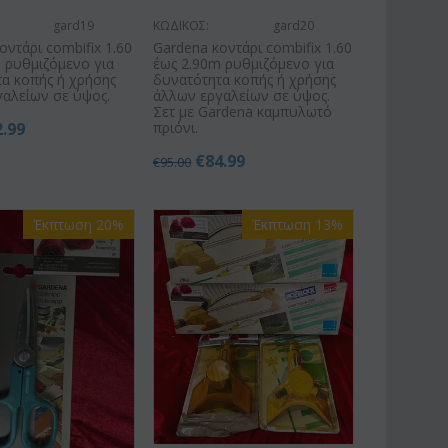
gard19
ΚΩΔΙΚΟΣ:
gard20
οντάρι combifix 1.60
Gardena κοντάρι combifix 1.60
 ρυθμιζόμενο για
έως 2.90m ρυθμιζόμενο για
α κοπής ή χρήσης
δυνατότητα κοπής ή χρήσης
αλείων σε ύψος.
άλλων εργαλείων σε ύψος.
Σετ με Gardena καμπυλωτό
2.99
πριόνι.
€
84.99
€
95.00
Έκπτωση 20%
Έκπτωση 13%