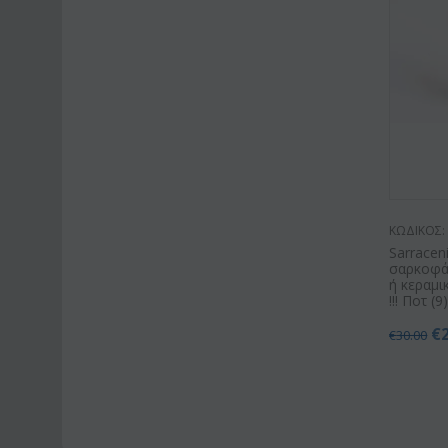
ΚΩΔΙΚΟΣ:
Sarracen
σαρκοφά
ή κεραμι
!!! Ποτ (9
€
€
30.00