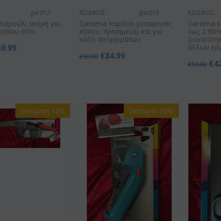
gard12
ΚΩΔΙΚΟΣ:
gard13
ΚΩΔΙΚΟΣ:
Kαρούλι ανέμη για
Gardena Καρότσι μεταφοράς
Gardena κ
 κήπου 60m.
κήπου. Χρησιμεύει και για
έως 2.90m
κάδο απορριμάτων.
δυνατότητ
59.99
άλλων εργ
€
84.99
€
90.00
€
4
€
50.00
Έκπτωση 10%
Έκπτωση 20%