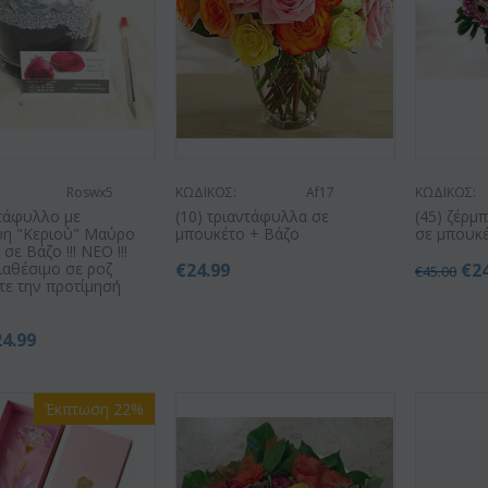
Roswx5
ΚΩΔΙΚΟΣ:
Af17
ΚΩΔΙΚΟΣ:
ντάφυλλο με
(10) τριαντάφυλλα σε
(45) ζέρμ
ψη "Κεριού" Μαύρο
μπουκέτο + Βάζο
σε μπουκέ
σε Βάζο !!! ΝΕΟ !!!
ιαθέσιμο σε ροζ
€
24.99
€
2
€
45.00
τε την προτίμησή
24.99
Έκπτωση 22%