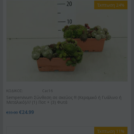
Έκπτωση 24%
ΚΩΔΙΚΟΣ:
Cac16
Sempervivum Σύνθεση σε σκεύος !!! (Κεραμικό ή Γυάλινο ή
Μεταλικό)/// (1) Ποτ + (3) Φυτά
€
24.99
€
33.00
Έκπτωση 11%