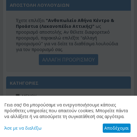
ΑΠΟΣΤΟΛΗ ΛΟΥΛΟΥΔΙΩΝ
Έχετε επιλέξει
"Ανθοπωλείο Αθήνα Κέντρο &
Προάστια (Λεκανοπέδιο Αττικής)"
ως
προορισμό αποστολής. Αν θέλετε διαφορετικό
προορισμό, παρακαλώ επιλέξτε "αλλαγή
προορισμού" για να δείτε τα διαθέσιμα λουλούδια
για τον προορισμό σας.
ΑΛΛΑΓΗ ΠΡΟΟΡΙΣΜΟΥ
ΚΑΤΗΓΟΡΙΕΣ
ΜΕΝΟΎ
Γεια σας! Θα μπορούσαμε να ενεργοποιήσουμε κάποιες
πρόσθετες υπηρεσίες που απαιτούν cookies; Μπορείτε πάντα
να αλλάξετε ή να αποσύρετε τη συγκατάθεσή σας αργότερα.
ΠΡΟΣΦΟΡΕΣ ΕΒΔΟΜΑΔΟΣ
Άσε με να διαλέξω
Αποδέχομαι