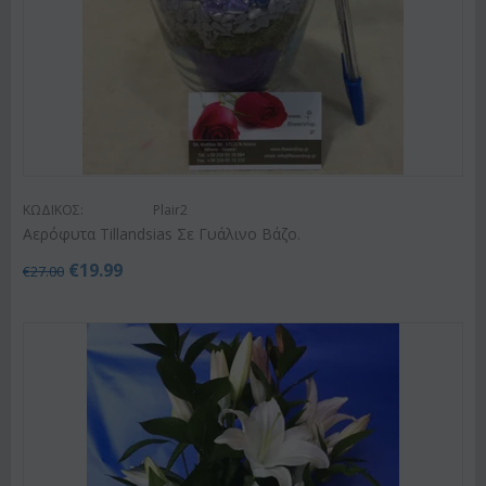
ΚΩΔΙΚΟΣ:
Plair2
Αερόφυτα Tillandsias Σε Γυάλινο Βάζο.
€
19.99
€
27.00