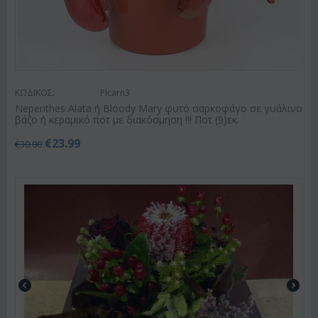
ΚΩΔΙΚΟΣ:
Plcarn3
Nepenthes Alata ή Bloody Mary φυτό σαρκοφάγο σε γυάλινο
βάζο ή κεραμικό ποτ με διακόσμηση !!! Ποτ (9)εκ.
€
23.99
€
30.00