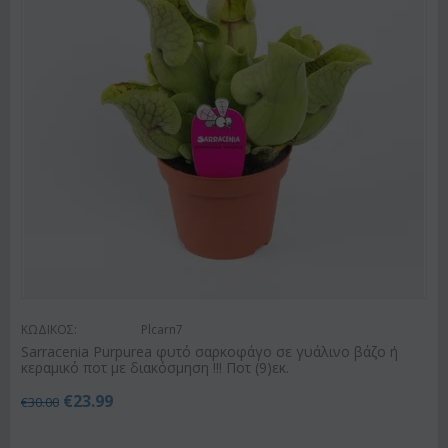
ΚΩΔΙΚΟΣ:
Plcarn7
Sarracenia Purpurea φυτό σαρκοφάγο σε γυάλινο βάζο ή
κεραμικό ποτ με διακόσμηση !!! Ποτ (9)εκ.
€
23.99
€
30.00