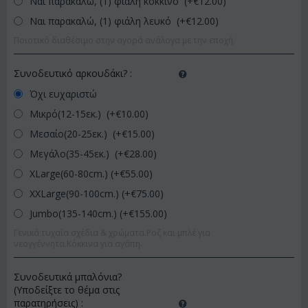
Ναι παρακαλώ, (1) φιάλη κόκκινο (+€
12.00
)
Ναι παρακαλώ, (1) φιάλη λευκό (+€
12.00
)
Ποιοτικό διαθέσιμο στην αγορά ανάλογα με την εποχή.
Συνοδευτικό αρκουδάκι?
:
Όχι ευχαριστώ
Μικρό(12-15εκ.) (+€
10.00
)
Μεσαίο(20-25εκ.) (+€
15.00
)
Μεγάλο(35-45εκ.) (+€
28.00
)
XLarge(60-80cm.) (+€
55.00
)
XXLarge(90-100cm.) (+€
75.00
)
Jumbo(135-140cm.) (+€
155.00
)
Γενικά τυχαία σχέδια & χρώματα.Ροζ και μπλέ για
νεογγέννητα.Κόκκινα για αγάπη.
Συνοδευτικά μπαλόνια?
(Υποδείξτε το θέμα στις
παρατηρήσεις)
: