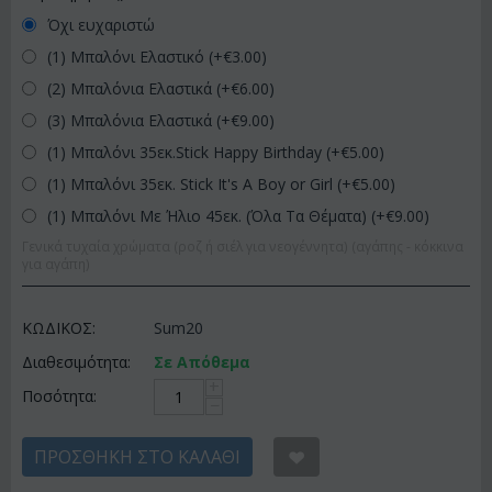
Όχι ευχαριστώ
(1) Μπαλόνι Ελαστικό (+€
3.00
)
(2) Μπαλόνια Ελαστικά (+€
6.00
)
(3) Μπαλόνια Ελαστικά (+€
9.00
)
(1) Μπαλόνι 35εκ.Stick Happy Birthday (+€
5.00
)
(1) Μπαλόνι 35εκ. Stick It's A Boy or Girl (+€
5.00
)
(1) Μπαλόνι Με Ήλιο 45εκ. (Όλα Τα Θέματα) (+€
9.00
)
Γενικά τυχαία χρώματα (ροζ ή σιέλ για νεογέννητα) (αγάπης - κόκκινα
για αγάπη)
ΚΩΔΙΚΟΣ:
Sum20
Διαθεσιμότητα:
Σε Απόθεμα
+
Ποσότητα:
−
ΠΡΟΣΘΉΚΗ ΣΤΟ ΚΑΛΆΘΙ