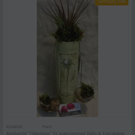
Έκπτωση 10%
ΚΩΔΙΚΟΣ:
Plair5
Αερόφυτα "Tillandsias" Σε Διακοσμητικό Βάζο & Σαλιγκάρια