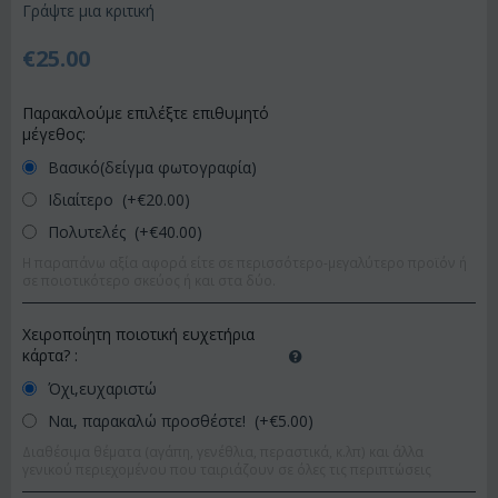
Γράψτε μια κριτική
€
25.00
Παρακαλούμε επιλέξτε επιθυμητό
μέγεθος:
Βασικό(δείγμα φωτογραφία)
Ιδιαίτερο (+€
20.00
)
Πολυτελές (+€
40.00
)
Η παραπάνω αξία αφορά είτε σε περισσότερο-μεγαλύτερο προϊόν ή
σε ποιοτικότερο σκεύος ή και στα δύο.
Χειροποίητη ποιοτική ευχετήρια
κάρτα?
:
Όχι,ευχαριστώ
Ναι, παρακαλώ προσθέστε! (+€
5.00
)
Διαθέσιμα θέματα (αγάπη, γενέθλια, περαστικά, κ.λπ) και άλλα
γενικού περιεχομένου που ταιριάζουν σε όλες τις περιπτώσεις