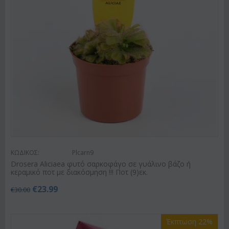
ΚΩΔΙΚΟΣ:
Plcarn9
Drosera Aliciaea φυτό σαρκοφάγο σε γυάλινο βάζο ή
κεραμικό ποτ με διακόσμηση !!! Ποτ (9)εκ.
€
23.99
€
30.00
Έκπτωση 22%