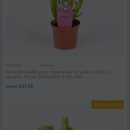
ΚΩΔΙΚΟΣ:
Plcarn8
Sarracenia Judith φυτό σαρκοφάγο σε γυάλινο βάζο ή
κεραμικό ποτ με διακόσμηση !!! Ποτ (9)εκ.
€
23.99
€
30.00
Έκπτωση 20%