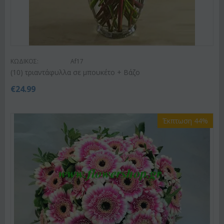
ΚΩΔΙΚΟΣ:
Af17
(10) τριαντάφυλλα σε μπουκέτο + Βάζο
€
24.99
Έκπτωση 44%