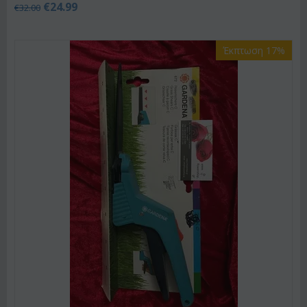
€
24.99
€
32.00
Έκπτωση 17%