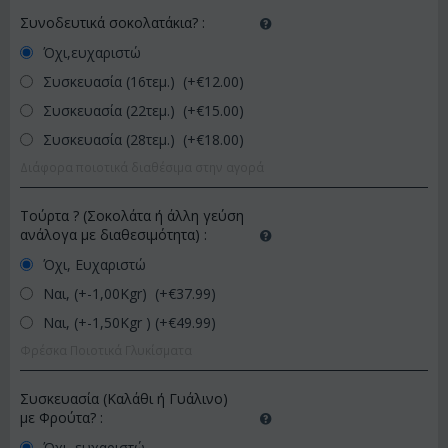
Συνοδευτικά σοκολατάκια?
:
Όχι,ευχαριστώ
Συσκευασία (16τεμ.) (+€
12.00
)
Συσκευασία (22τεμ.) (+€
15.00
)
Συσκευασία (28τεμ.) (+€
18.00
)
Διάφορα ποιοτικά διαθέσιμα στην αγορά
Τούρτα ? (Σοκολάτα ή άλλη γεύση
ανάλογα με διαθεσιμότητα)
:
Όχι, Ευχαριστώ
Ναι, (+-1,00Kgr) (+€
37.99
)
Ναι, (+-1,50Kgr ) (+€
49.99
)
Φρέσκα Ποιοτικά Γλυκίσματα
Συσκευασία (Καλάθι ή Γυάλινο)
με Φρούτα?
:
Όχι, ευχαριστώ