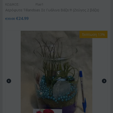
ΚΩΔΙΚΟΣ:
Plair1
Αερόφυτα Tillandsias Σε Γυάλινα Βάζα !!! (Ζεύγος 2 βάζα)
€
24.99
€
30.00
Έκπτωση 13%