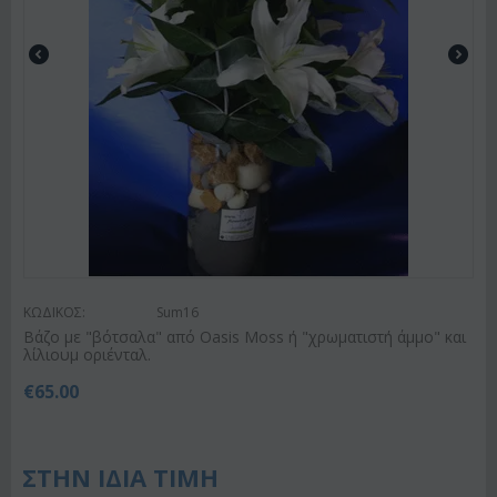
ΚΩΔΙΚΟΣ:
Sum16
Βάζο με "βότσαλα" από Oasis Moss ή "χρωματιστή άμμο" και
λίλιουμ οριένταλ.
€
65.00
ΣΤΗΝ ΙΔΙΑ ΤΙΜΗ