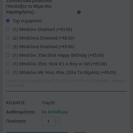
Συνοδευτικά μπαλόνια?
(Υποδείξτε το θέμα στις
παρατηρήσεις)
:
Όχι ευχαριστώ
(1) Μπαλόνι Ελαστικό (+€
3.00
)
(2) Μπαλόνια Ελαστικά (+€
6.00
)
(3) Μπαλόνια Ελαστικά (+€
9.00
)
(1) Μπαλόνι 35εκ.Stick Happy Birthday (+€
5.00
)
(1) Μπαλόνι 35εκ. Stick It's A Boy or Girl (+€
5.00
)
(1) Μπαλόνι Με Ήλιο 45εκ. (Όλα Τα Θέματα) (+€
9.00
)
Γενικά τυχαία χρώματα (ροζ ή σιέλ για νεογέννητα) (αγάπης - κόκκινα
για αγάπη)
ΚΩΔΙΚΟΣ:
Tray30
Διαθεσιμότητα:
Σε Απόθεμα
+
Ποσότητα:
−