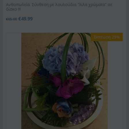
Ανθοπωλεία. Σύνθεση με λουλούδια "λιλα χρώματα" σε
δίσκο !!!
€
49.99
€
65.00
Έκπτωση 29%