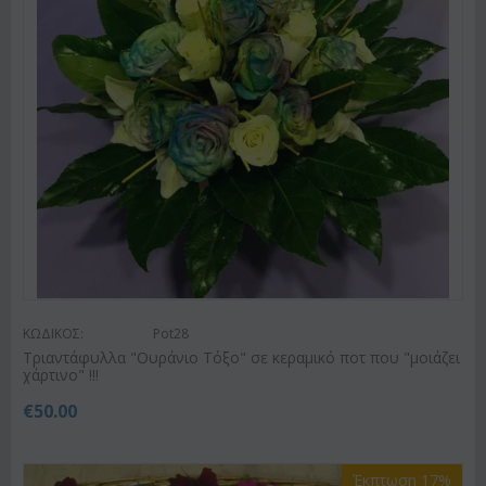
ΚΩΔΙΚΟΣ:
Pot28
Tριαντάφυλλα "Ουράνιο Τόξο" σε κεραμικό ποτ που "μοιάζει
χάρτινο" !!!
€
50.00
Έκπτωση 17%