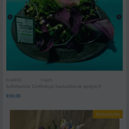
ΚΩΔΙΚΟΣ:
Tray26
Ανθοπωλεία. Σύνθεση με λουλούδια σε φράχτη !!!
€
60.00
Έκπτωση 9%