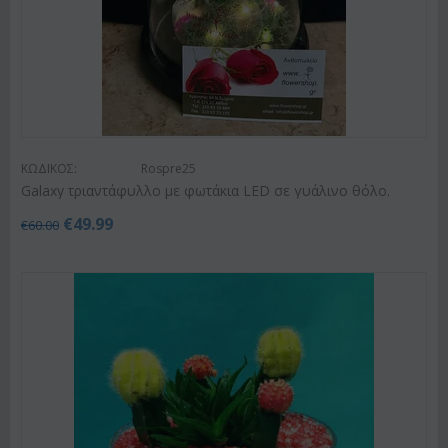
ΚΩΔΙΚΟΣ:
Rospre25
Galaxy τριαντάφυλλο με φωτάκια LED σε γυάλινο θόλο.
€
49.99
€
60.00