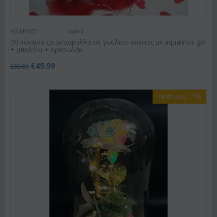
ΚΩΔΙΚΟΣ:
Valn3
(9) κόκκινα τριαντάφυλλα σε γυάλινο σκεύος με aqualinos gel
+ μπαλόνι + αρκουδάκι
€
49.99
€
60.00
Έκπτωση 17%