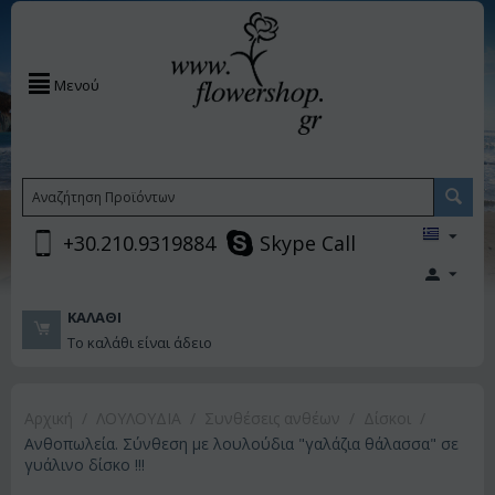
Μενού
+30.210.9319884
Skype Call
ΚΑΛΆΘΙ
Το καλάθι είναι άδειο
Αρχική
/
ΛΟΥΛΟΥΔΙΑ
/
Συνθέσεις ανθέων
/
Δίσκοι
/
Ανθοπωλεία. Σύνθεση με λουλούδια "γαλάζια θάλασσα" σε
γυάλινο δίσκο !!!