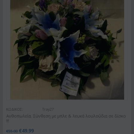
ΚΩΔΙΚΟΣ:
Tray27
Ανθοπωλεία. Σύνθεση με μπλε & λευκά λουλούδια σε δίσκο
!!!
€
49.99
€
55.00