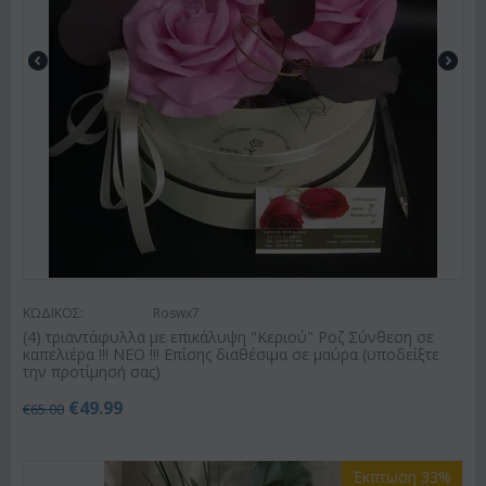
ΚΩΔΙΚΟΣ:
Roswx7
(4) τριαντάφυλλα με επικάλυψη "Κεριού" Ροζ Σύνθεση σε
καπελιέρα !!! ΝΕΟ !!! Επίσης διαθέσιμα σε μαύρα (υποδείξτε
την προτίμησή σας)
€
49.99
€
65.00
Έκπτωση 33%