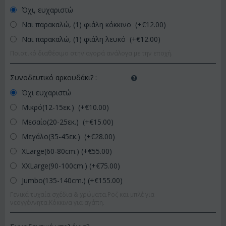
Όχι, ευχαριστώ
Ναι παρακαλώ, (1) φιάλη κόκκινο (+€
12.00
)
Ναι παρακαλώ, (1) φιάλη λευκό (+€
12.00
)
Ποιοτικό διαθέσιμο στην αγορά ανάλογα με την εποχή.
Συνοδευτικό αρκουδάκι?
:
Όχι ευχαριστώ
Μικρό(12-15εκ.) (+€
10.00
)
Μεσαίο(20-25εκ.) (+€
15.00
)
Μεγάλο(35-45εκ.) (+€
28.00
)
XLarge(60-80cm.) (+€
55.00
)
XXLarge(90-100cm.) (+€
75.00
)
Jumbo(135-140cm.) (+€
155.00
)
Γενικά τυχαία σχέδια & χρώματα.Ροζ και μπλέ για
νεογγέννητα.Κόκκινα για αγάπη.