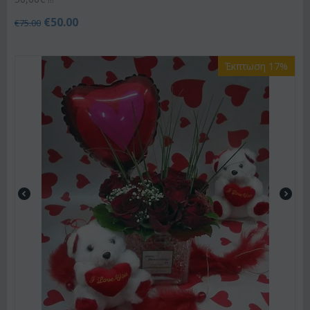
€
50.00
€
75.00
Έκπτωση 17%