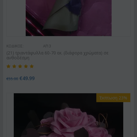
ΚΩΔΙΚΟΣ:
Af13
(21) τριαντάφυλλα 60-70 εκ. (διάφορα χρώματα) σε
ανθοδέσμη
€
49.99
€
55.00
Έκπτωση 23%