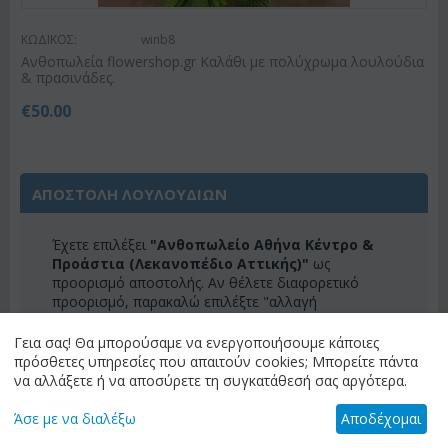
ΚΩΔΙΚΟΣ:
winb8
Ανθοπωλεία flowershop.gr Καλάθι με πολύχρωμα λουλούδια
& πρασινάδες.
€
50.00
ΑΠΟΣΤΟΛΗ ΛΟΥΛΟΥΔΙΩΝ
Έχετε επιλέξει
"Ανθοπωλείο Αθήνα Κέντρο &
Προάστια (Λεκανοπέδιο Αττικής)"
ως
προορισμό αποστολής. Αν θέλετε διαφορετικό
προορισμό, παρακαλώ επιλέξτε "αλλαγή
προορισμού" για να δείτε τα διαθέσιμα λουλούδια
για τον προορισμό σας.
Γεια σας! Θα μπορούσαμε να ενεργοποιήσουμε κάποιες
πρόσθετες υπηρεσίες που απαιτούν cookies; Μπορείτε πάντα
ΑΛΛΑΓΗ ΠΡΟΟΡΙΣΜΟΥ
να αλλάξετε ή να αποσύρετε τη συγκατάθεσή σας αργότερα.
Άσε με να διαλέξω
Αποδέχομαι