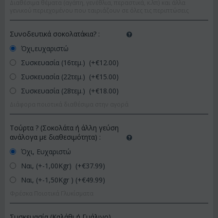
Διαθέσιμα θέματα (αγάπη, γενέθλια, περαστικά, κ.λπ) και άλλα
γενικού περιεχομένου που ταιριάζουν σε όλες τις περιπτώσεις
Συνοδευτικά σοκολατάκια?
:
Όχι,ευχαριστώ
Συσκευασία (16τεμ.) (+€
12.00
)
Συσκευασία (22τεμ.) (+€
15.00
)
Συσκευασία (28τεμ.) (+€
18.00
)
Διάφορα ποιοτικά διαθέσιμα στην αγορά
Τούρτα ? (Σοκολάτα ή άλλη γεύση
ανάλογα με διαθεσιμότητα)
:
Όχι, Ευχαριστώ
Ναι, (+-1,00Kgr) (+€
37.99
)
Ναι, (+-1,50Kgr ) (+€
49.99
)
Φρέσκα Ποιοτικά Γλυκίσματα
Συσκευασία (Καλάθι ή Γυάλινο)