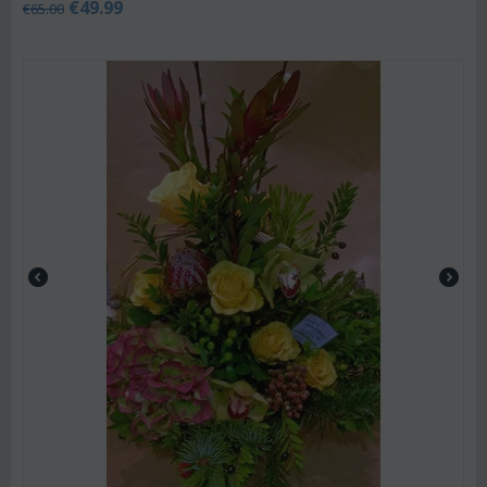
€
49.99
€
65.00