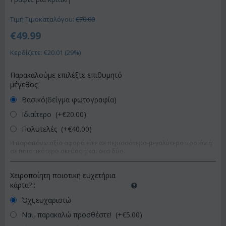
Τιμή Τιμοκαταλόγου:
€
70.00
€
49.99
Κερδίζετε: €
20.01
(
29
%)
Παρακαλούμε επιλέξτε επιθυμητό
μέγεθος:
Βασικό(δείγμα φωτογραφία)
Ιδιαίτερο (+€
20.00
)
Πολυτελές (+€
40.00
)
Η παραπάνω αξία αφορά είτε σε περισσότερο-μεγαλύτερο προϊόν ή
σε ποιοτικότερο σκεύος ή και στα δύο.
Χειροποίητη ποιοτική ευχετήρια
κάρτα?
:
Όχι,ευχαριστώ
Ναι, παρακαλώ προσθέστε! (+€
5.00
)