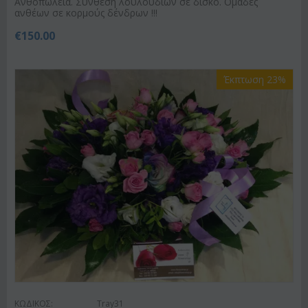
Ανθοπωλεία. Σύνθεση λουλουδιών σε δίσκο. Ομάδες
ανθέων σε κορμούς δένδρων !!!
€
150.00
Έκπτωση 23%
ΚΩΔΙΚΟΣ:
Tray31