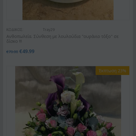
ΚΩΔΙΚΟΣ:
Tray29
Ανθοπωλεία. Σύνθεση με λουλούδια "ουράνιο τόξο" σε
δίσκο !!!
€
49.99
€
70.00
Έκπτωση 23%