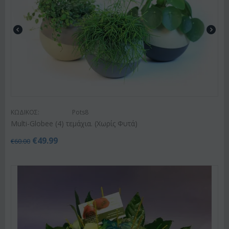
ΚΩΔΙΚΟΣ:
Pots8
Multi-Globee (4) τεμάχια. (Χωρίς Φυτά)
€
49.99
€
60.00