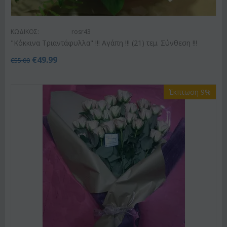
ΚΩΔΙΚΟΣ:
rosr43
"Κόκκινα Τριαντάφυλλα" !!! Αγάπη !!! (21) τεμ. Σύνθεση !!!
€
49.99
€
55.00
Έκπτωση 9%