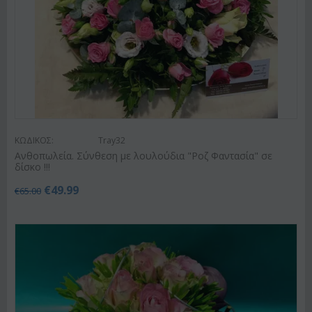
ΚΩΔΙΚΟΣ:
Tray32
Ανθοπωλεία. Σύνθεση με λουλούδια "Ροζ Φαντασία" σε
δίσκο !!!
€
49.99
€
65.00