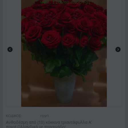
ΚΩΔΙΚΟΣ:
rosr1
Ανθοδέσμη από (10) κόκκινα τριαντάφυλλα Α'
ποιοτ.Ολλανδικά με πρασινάδες