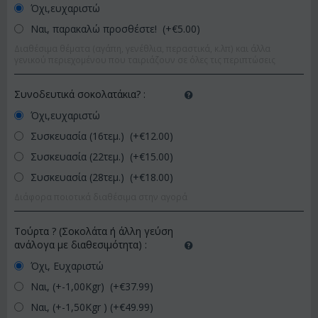
Όχι,ευχαριστώ
Ναι, παρακαλώ προσθέστε! (+€
5.00
)
Διαθέσιμα θέματα (αγάπη, γενέθλια, περαστικά, κ.λπ) και άλλα
γενικού περιεχομένου που ταιριάζουν σε όλες τις περιπτώσεις
Συνοδευτικά σοκολατάκια?
:
Όχι,ευχαριστώ
Συσκευασία (16τεμ.) (+€
12.00
)
Συσκευασία (22τεμ.) (+€
15.00
)
Συσκευασία (28τεμ.) (+€
18.00
)
Διάφορα ποιοτικά διαθέσιμα στην αγορά
Τούρτα ? (Σοκολάτα ή άλλη γεύση
ανάλογα με διαθεσιμότητα)
:
Όχι, Ευχαριστώ
Ναι, (+-1,00Kgr) (+€
37.99
)
Ναι, (+-1,50Kgr ) (+€
49.99
)