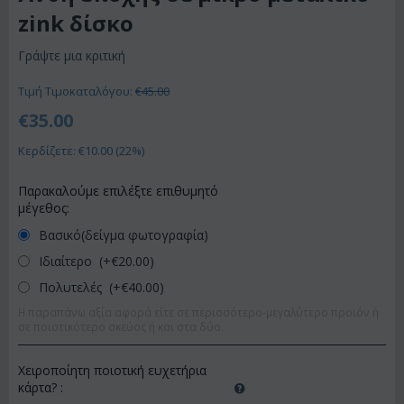
zink δίσκο
Γράψτε μια κριτική
Τιμή Τιμοκαταλόγου:
€
45.00
€
35.00
Κερδίζετε: €
10.00
(
22
%)
Παρακαλούμε επιλέξτε επιθυμητό
μέγεθος:
Βασικό(δείγμα φωτογραφία)
Ιδιαίτερο (+€
20.00
)
Πολυτελές (+€
40.00
)
Η παραπάνω αξία αφορά είτε σε περισσότερο-μεγαλύτερο προϊόν ή
σε ποιοτικότερο σκεύος ή και στα δύο.
Χειροποίητη ποιοτική ευχετήρια
κάρτα?
: