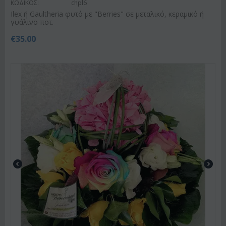
ΚΩΔΙΚΟΣ:
chpl6
Ilex ή Gaultheria φυτό με "Berries" σε μεταλικό, κεραμικό ή
γυάλινο ποτ.
€
35.00