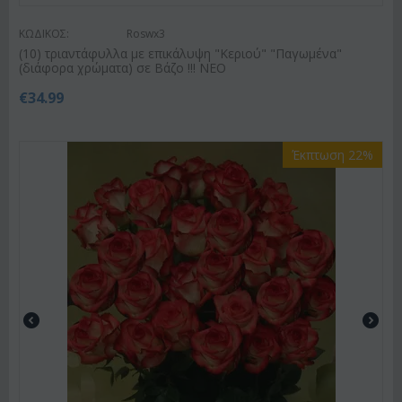
ΚΩΔΙΚΟΣ:
Roswx3
(10) τριαντάφυλλα με επικάλυψη "Κεριού" "Παγωμένα"
(διάφορα χρώματα) σε Βάζο !!! ΝΕΟ
€
34.99
Έκπτωση 22%