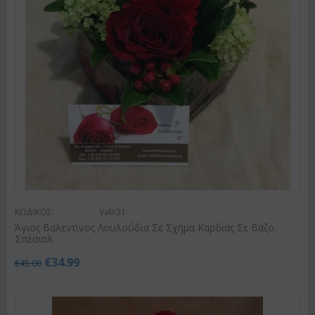
ΚΩΔΙΚΟΣ:
Valn31
Άγιος Βαλεντίνος Λουλούδια Σε Σχήμα Καρδιάς Σε Βάζο.
Σπέσιαλ
€
34.99
€
45.00