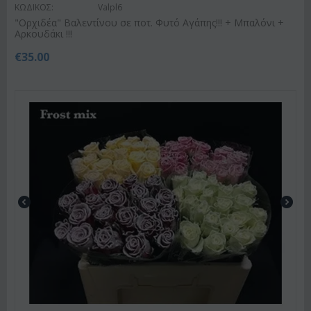
ΚΩΔΙΚΟΣ:
Valpl6
"Ορχιδέα" Βαλεντίνου σε ποτ. Φυτό Αγάπης!!! + Μπαλόνι +
Αρκουδάκι !!!
€
35.00