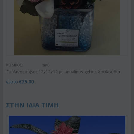
ΚΩΔΙΚΟΣ:
sm6
Γυάλινος κύβος 12χ12χ12 με aqualinos gel και λουλούδια
€
25.00
€
30.00
ΣΤΗΝ ΙΔΙΑ ΤΙΜΗ