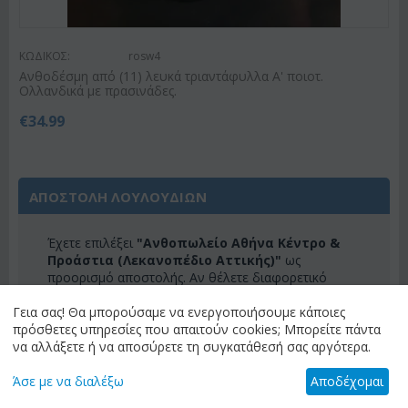
ΚΩΔΙΚΟΣ:
rosw4
Ανθοδέσμη από (11) λευκά τριαντάφυλλα Α' ποιοτ.
Ολλανδικά με πρασινάδες.
€
34.99
ΑΠΟΣΤΟΛΗ ΛΟΥΛΟΥΔΙΩΝ
Έχετε επιλέξει
"Ανθοπωλείο Αθήνα Κέντρο &
Προάστια (Λεκανοπέδιο Αττικής)"
ως
προορισμό αποστολής. Αν θέλετε διαφορετικό
προορισμό, παρακαλώ επιλέξτε "αλλαγή
Γεια σας! Θα μπορούσαμε να ενεργοποιήσουμε κάποιες
προορισμού" για να δείτε τα διαθέσιμα λουλούδια
πρόσθετες υπηρεσίες που απαιτούν cookies; Μπορείτε πάντα
για τον προορισμό σας.
να αλλάξετε ή να αποσύρετε τη συγκατάθεσή σας αργότερα.
ΑΛΛΑΓΗ ΠΡΟΟΡΙΣΜΟΥ
Άσε με να διαλέξω
Αποδέχομαι