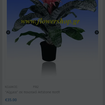
ΚΩΔΙΚΟΣ:
Pl82
"Αίχμεα" σε ποιοτικό Artstone ποτ!!!
€
35.00