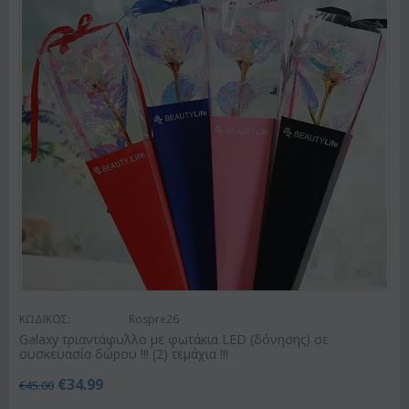
ΚΩΔΙΚΟΣ:
Rospre26
Galaxy τριαντάφυλλο με φωτάκια LED (δόνησης) σε
συσκευασία δώρου !!! (2) τεμάχια !!!
€
34.99
€
45.00