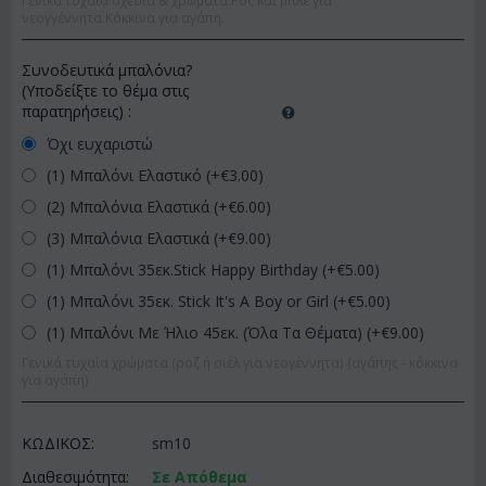
Γενικά τυχαία σχέδια & χρώματα.Ροζ και μπλέ για
νεογγέννητα.Κόκκινα για αγάπη.
Συνοδευτικά μπαλόνια?
(Υποδείξτε το θέμα στις
παρατηρήσεις)
:
Όχι ευχαριστώ
(1) Μπαλόνι Ελαστικό (+€
3.00
)
(2) Μπαλόνια Ελαστικά (+€
6.00
)
(3) Μπαλόνια Ελαστικά (+€
9.00
)
(1) Μπαλόνι 35εκ.Stick Happy Birthday (+€
5.00
)
(1) Μπαλόνι 35εκ. Stick It's A Boy or Girl (+€
5.00
)
(1) Μπαλόνι Με Ήλιο 45εκ. (Όλα Τα Θέματα) (+€
9.00
)
Γενικά τυχαία χρώματα (ροζ ή σιέλ για νεογέννητα) (αγάπης - κόκκινα
για αγάπη)
ΚΩΔΙΚΟΣ:
sm10
Διαθεσιμότητα:
Σε Απόθεμα