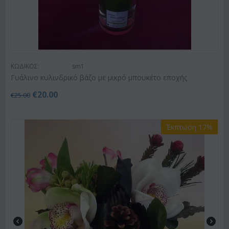
ΚΩΔΙΚΟΣ:
sm1
Γυάλινο κυλινδρικό βάζο με μικρό μπουκέτο εποχής
€
20.00
€
25.00
Έκπτωση 17%