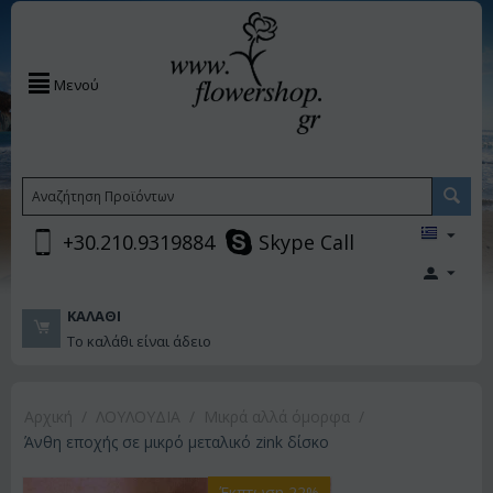
Μενού
+30.210.9319884
Skype Call
ΚΑΛΆΘΙ
Το καλάθι είναι άδειο
Αρχική
/
ΛΟΥΛΟΥΔΙΑ
/
Μικρά αλλά όμορφα
/
Άνθη εποχής σε μικρό μεταλικό zink δίσκο
Έκπτωση 22%