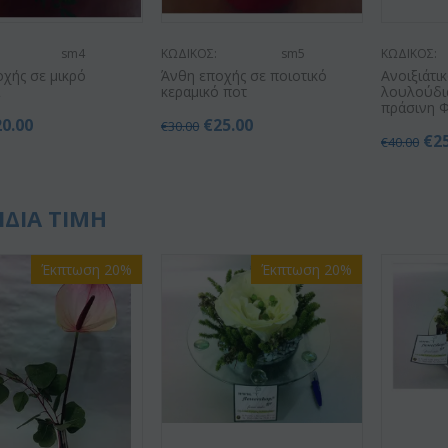
sm4
ΚΩΔΙΚΟΣ:
sm5
ΚΩΔΙΚΟΣ:
χής σε μικρό
Άνθη εποχής σε ποιοτικό
Ανοιξιάτι
ι
κεραμικό ποτ
λουλούδια
πράσινη Φ
20.00
€
25.00
€
30.00
€
2
€
40.00
ΙΔΙΑ ΤΙΜΗ
Έκπτωση 20%
Έκπτωση 20%