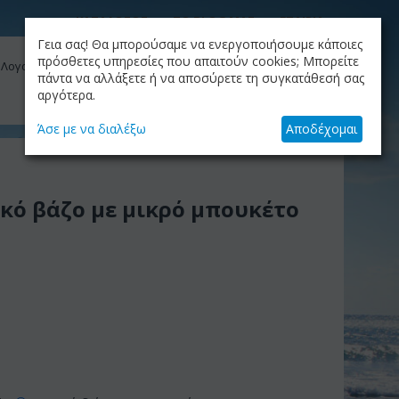
ΚΑΤΑΛΟΓΟΣ
ΤΟ BLOG ΜΑΣ
ΕΤΑΙΡΙΑ
Γεια σας! Θα μπορούσαμε να ενεργοποιήσουμε κάποιες
ΚΑΛΆΘΙ
πρόσθετες υπηρεσίες που απαιτούν cookies; Μπορείτε
 Λογαριασμός μου
Το καλάθι είναι άδειο
πάντα να αλλάξετε ή να αποσύρετε τη συγκατάθεσή σας
αργότερα.
+30.210.9319884
Skype Call
Άσε με να διαλέξω
Αποδέχομαι
κό βάζο με μικρό μπουκέτο