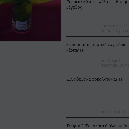
Παρακαλούμε επιλέξτε επιθυμητ
μέγεθος:
Η παραπάνω αξί
ποιοτικότερο σκ
Χειροποίητη ποιοτική ευχετήρια
κάρτα?
:
Διαθέσιμα θέματα
περιεχομένου πο
Συνοδευτικά σοκολατάκια?
:
Έκπτωση 9%
Έκπτωση 12%
Διάφορα ποιοτι
Τούρτα ? (Σοκολάτα ή άλλη γεύσ