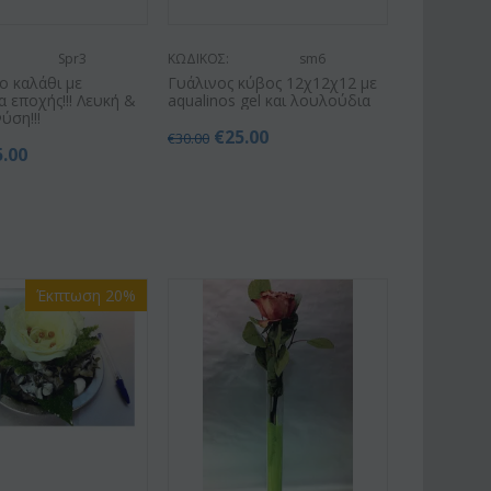
Spr3
ΚΩΔΙΚΟΣ:
sm6
κο καλάθι με
Γυάλινος κύβος 12χ12χ12 με
 εποχής!!! Λευκή &
aqualinos gel και λουλούδια
ύση!!!
€
25.00
€
30.00
5.00
Έκπτωση 20%