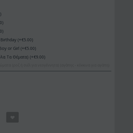
0
)
00
)
00
)
Birthday (+€
5.00
)
Boy or Girl (+€
5.00
)
Όλα Τα Θέματα) (+€
9.00
)
ώματα (ροζ ή σιέλ για νεογέννητα) (αγάπης - κόκκινα για αγάπη)