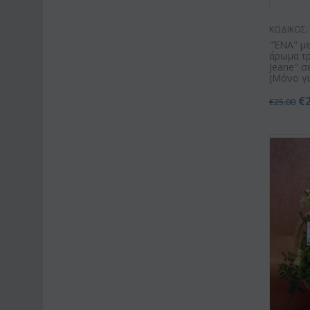
ΚΩΔΙΚΟΣ:
"ΈΝΑ" με
άρωμα τ
Jeane" σ
(Μόνο γι
€
€
25.00