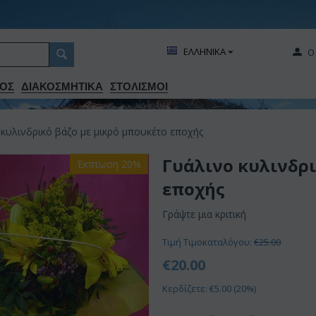
ΕΛΛΗΝΙΚΑ
Ο
ΟΣ
ΔΙΑΚΟΣΜΗΤΙΚA
ΣΤΟΛΙΣΜΟΙ
 κυλινδρικό βάζο με μικρό μπουκέτο εποχής
Γυάλινο κυλινδρι
Έκπτωση 20%
εποχής
Γράψτε μια κριτική
Τιμή Τιμοκαταλόγου:
€
25.00
€
20.00
Κερδίζετε: €
5.00
(
20
%)