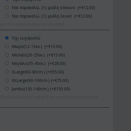
Ναι παρακαλώ, (1) φιάλη κόκκινο (+€
12.00
)
Ναι παρακαλώ, (1) φιάλη λευκό (+€
12.00
)
ιμο στην αγορά ανάλογα με την εποχή.
Όχι ευχαριστώ
Μικρό(12-15εκ.) (+€
10.00
)
Μεσαίο(20-25εκ.) (+€
15.00
)
Μεγάλο(35-45εκ.) (+€
28.00
)
XLarge(60-80cm.) (+€
55.00
)
XXLarge(90-100cm.) (+€
75.00
)
Jumbo(135-140cm.) (+€
155.00
)
έδια & χρώματα.Ροζ και μπλέ για νεογγέννητα.Κόκκινα για