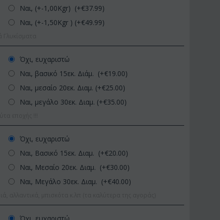
Ναι, (+-1,00Kgr) (+€
37.99
)
Ναι, (+-1,50Kgr ) (+€
49.99
)
ά Γλυκίσματα
Όχι, ευχαριστώ
Ναι, βασικό 15εκ. Διάμ. (+€
19.00
)
Ναι, μεσαίο 20εκ. Διαμ. (+€
25.00
)
Ναι, μεγάλο 30εκ. Διαμ. (+€
35.00
)
ΚΩΔΙΚΟΣ:
Afp1
ΚΩΔΙΚΟΣ:
Pl92
α εποχής !!!
Ορχιδέα φαλαίνοψις σε
Φυτό "Zamioculcas" (Zamia)
γυάλινο βάζο
Ποιοτική Γλά...
Όχι, ευχαριστώ
€
39.99
€
54.99
€
45.00
€
65.00
Ναι, Βασικό 15εκ. Διαμ. (+€
20.00
)
Ναι, Μεσαίο 20εκ. Διαμ. (+€
30.00
)
Ναι, Μεγάλο 30εκ. Διαμ. (+€
40.00
)
ιά, αλλαντικά, μπισκότα κ.λπ (τα καλύτερα της αγοράς)
Όχι, ευχαριστώ