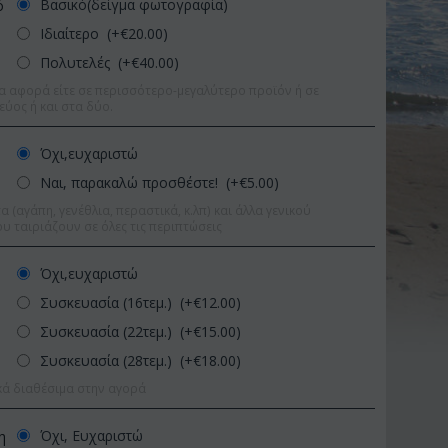
Βασικό(δείγμα φωτογραφία)
ό
Ιδιαίτερο (+€
20.00
)
Πολυτελές (+€
40.00
)
α αφορά είτε σε περισσότερο-μεγαλύτερο προϊόν ή σε
εύος ή και στα δύο.
Όχι,ευχαριστώ
Ναι, παρακαλώ προσθέστε! (+€
5.00
)
 (αγάπη, γενέθλια, περαστικά, κ.λπ) και άλλα γενικού
υ ταιριάζουν σε όλες τις περιπτώσεις
Όχι,ευχαριστώ
Συσκευασία (16τεμ.) (+€
12.00
)
Συσκευασία (22τεμ.) (+€
15.00
)
Συσκευασία (28τεμ.) (+€
18.00
)
Έκπτωση 11%
Έκπτωση 15
κά διαθέσιμα στην αγορά
Όχι, Ευχαριστώ
η