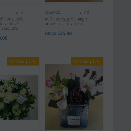
sm9
ΚΩΔΙΚΟΣ:
sm10
ής σε μικρό
Άνθη εποχής σε μικρό
με χερούλι -
μεταλικό zink δίσκο
ι χρώματα
€
35.00
€
45.00
0.00
Έκπτωση 38%
Έκπτωση 17%