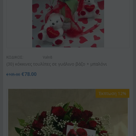
ΚΩΔΙΚΟΣ:
Valn8
(30) κόκκινες τουλίπες σε γυάλινο βάζο + μπαλόνι
€
78.00
€
105.00
Έκπτωση 12%