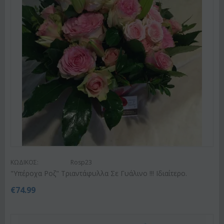
ΚΩΔΙΚΟΣ:
Rosp23
"Υπέροχα Ροζ" Τριαντάφυλλα Σε Γυάλινο !!! Ιδιαίτερο.
€
74.99