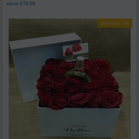
€
75.00
€
85.00
Έκπτωση 17%