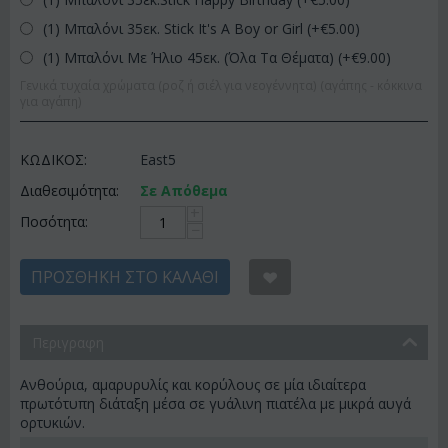
(1) Μπαλόνι 35εκ. Stick It's A Boy or Girl (+€
5.00
)
(1) Μπαλόνι Με Ήλιο 45εκ. (Όλα Τα Θέματα) (+€
9.00
)
Γενικά τυχαία χρώματα (ροζ ή σιέλ για νεογέννητα) (αγάπης - κόκκινα
για αγάπη)
ΚΩΔΙΚΟΣ:
East5
Διαθεσιμότητα:
Σε Απόθεμα
+
Ποσότητα:
−
ΠΡΟΣΘΉΚΗ ΣΤΟ ΚΑΛΆΘΙ
Περιγραφη
Ανθούρια, αμαρυρυλίς και κορύλους σε μία ιδιαίτερα
πρωτότυπη διάταξη μέσα σε γυάλινη πιατέλα με μικρά αυγά
ορτυκιών.