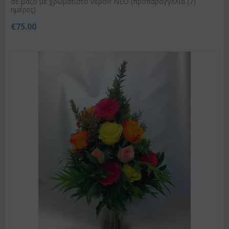
σε βάζο με χρωματιστό νερό!!! ΝΕΟ (προπαραγγελία (7)
ημέρες)
€
75.00