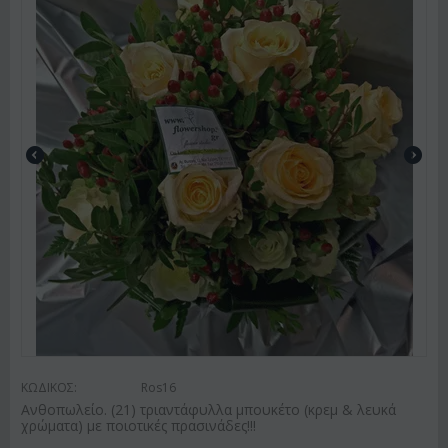
ΚΩΔΙΚΟΣ:
Ros16
Ανθοπωλείο. (21) τριαντάφυλλα μπουκέτο (κρεμ & λευκά
χρώματα) με ποιοτικές πρασινάδες!!!