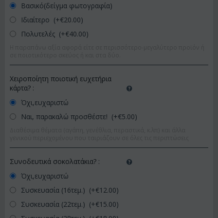
Βασικό(δείγμα φωτογραφία)
Ιδιαίτερο (+€
20.00
)
Πολυτελές (+€
40.00
)
Η παραπάνω αξία αφορά είτε σε περισσότερο-μεγαλύτερο προϊόν ή
σε ποιοτικότερο σκεύος ή και στα δύο.
Χειροποίητη ποιοτική ευχετήρια
κάρτα?
:
Όχι,ευχαριστώ
Ναι, παρακαλώ προσθέστε! (+€
5.00
)
Διαθέσιμα θέματα (αγάπη, γενέθλια, περαστικά, κ.λπ) και άλλα
γενικού περιεχομένου που ταιριάζουν σε όλες τις περιπτώσεις
Συνοδευτικά σοκολατάκια?
:
Όχι,ευχαριστώ
Συσκευασία (16τεμ.) (+€
12.00
)
Συσκευασία (22τεμ.) (+€
15.00
)