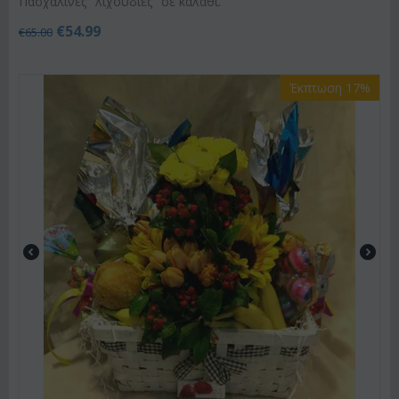
Πασχαλινές "λιχουδιές" σε καλάθι.
€
54.99
€
65.00
Έκπτωση 17%