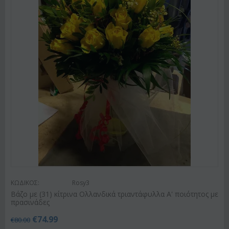
ΚΩΔΙΚΟΣ:
Rosy3
Βάζο με (31) κίτρινα Ολλανδικά τριαντάφυλλα Α' ποιότητος με
πρασινάδες
€
74.99
€
80.00