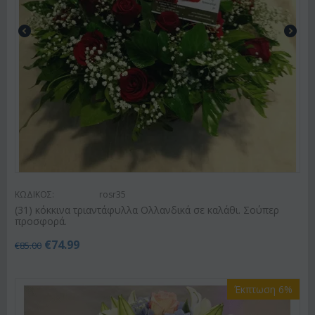
ΚΩΔΙΚΟΣ:
rosr35
(31) κόκκινα τριαντάφυλλα Ολλανδικά σε καλάθι. Σούπερ
προσφορά.
€
74.99
€
85.00
Έκπτωση 6%