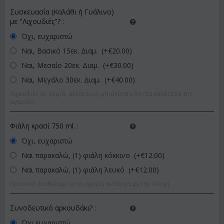
Συσκευασία (Καλάθι ή Γυάλινο)
με "Λιχουδιές"?
:
Όχι, ευχαριστώ
Ναι, Βασικό 15εκ. Διαμ. (+€
20.00
)
Ναι, Μεσαίο 20εκ. Διαμ. (+€
30.00
)
Ναι, Μεγάλο 30εκ. Διαμ. (+€
40.00
)
Λιχουδιές σε τυριά, αλλαντικά, μπισκότα κ.λπ (τα καλύτερα της
αγοράς)
Φιάλη κρασί 750 ml.
:
Όχι, ευχαριστώ
Ναι παρακαλώ, (1) φιάλη κόκκινο (+€
12.00
)
Ναι παρακαλώ, (1) φιάλη λευκό (+€
12.00
)
Ποιοτικό διαθέσιμο στην αγορά ανάλογα με την εποχή.
Συνοδευτικό αρκουδάκι?
:
Όχι ευχαριστώ