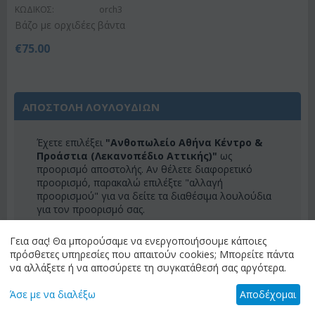
ΚΩΔΙΚΟΣ:
orch3
Βάζο με ορχιδέες βάντα
€
75.00
ΑΠΟΣΤΟΛΗ ΛΟΥΛΟΥΔΙΩΝ
Έχετε επιλέξει
"Ανθοπωλείο Αθήνα Κέντρο &
Προάστια (Λεκανοπέδιο Αττικής)"
ως
προορισμό αποστολής. Αν θέλετε διαφορετικό
προορισμό, παρακαλώ επιλέξτε "αλλαγή
προορισμού" για να δείτε τα διαθέσιμα λουλούδια
για τον προορισμό σας.
ΑΛΛΑΓΗ ΠΡΟΟΡΙΣΜΟΥ
Γεια σας! Θα μπορούσαμε να ενεργοποιήσουμε κάποιες
πρόσθετες υπηρεσίες που απαιτούν cookies; Μπορείτε πάντα
να αλλάξετε ή να αποσύρετε τη συγκατάθεσή σας αργότερα.
ΚΑΤΗΓΟΡΙΕΣ
Άσε με να διαλέξω
Αποδέχομαι