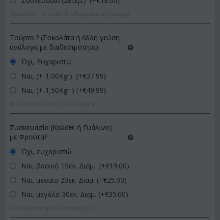
Συσκευασία (28τεμ.) (+€
18.00
)
Διάφορα ποιοτικά διαθέσιμα στην αγορά
Τούρτα ? (Σοκολάτα ή άλλη γεύση
ανάλογα με διαθεσιμότητα)
:
Όχι, Ευχαριστώ
Ναι, (+-1,00Kgr) (+€
37.99
)
Ναι, (+-1,50Kgr ) (+€
49.99
)
Φρέσκα Ποιοτικά Γλυκίσματα
Συσκευασία (Καλάθι ή Γυάλινο)
με Φρούτα?
:
Όχι, ευχαριστώ
Ναι, βασικό 15εκ. Διάμ. (+€
19.00
)
Ναι, μεσαίο 20εκ. Διαμ. (+€
25.00
)
Ναι, μεγάλο 30εκ. Διαμ. (+€
35.00
)
Ολόφρεσκα φρούτα εποχής !!!