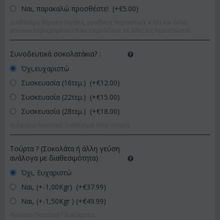
Ναι, παρακαλώ προσθέστε! (+€
5.00
)
Διαθέσιμα θέματα (αγάπη, γενέθλια, περαστικά, κ.λπ) και άλλα
γενικού περιεχομένου που ταιριάζουν σε όλες τις περιπτώσεις
Συνοδευτικά σοκολατάκια?
:
Όχι,ευχαριστώ
Συσκευασία (16τεμ.) (+€
12.00
)
Συσκευασία (22τεμ.) (+€
15.00
)
Συσκευασία (28τεμ.) (+€
18.00
)
Διάφορα ποιοτικά διαθέσιμα στην αγορά
Τούρτα ? (Σοκολάτα ή άλλη γεύση
ανάλογα με διαθεσιμότητα)
:
Όχι, Ευχαριστώ
Ναι, (+-1,00Kgr) (+€
37.99
)
Ναι, (+-1,50Kgr ) (+€
49.99
)
Φρέσκα Ποιοτικά Γλυκίσματα