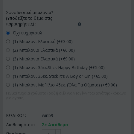
Συνοδευτικά μπαλόνια?
(Υποδείξτε το θέμα στις
παρατηρήσεις)
:
Όχι ευχαριστώ
(1) Μπαλόνι Ελαστικό (+€
3.00
)
(2) Μπαλόνια Ελαστικά (+€
6.00
)
(3) Μπαλόνια Ελαστικά (+€
9.00
)
(1) Μπαλόνι 35εκ.Stick Happy Birthday (+€
5.00
)
(1) Μπαλόνι 35εκ. Stick It's A Boy or Girl (+€
5.00
)
(1) Μπαλόνι Με Ήλιο 45εκ. (Όλα Τα Θέματα) (+€
9.00
)
Γενικά τυχαία χρώματα (ροζ ή σιέλ για νεογέννητα) (αγάπης - κόκκινα
για αγάπη)
ΚΩΔΙΚΟΣ:
winb9
Διαθεσιμότητα:
Σε Απόθεμα
+
Ποσότητα: