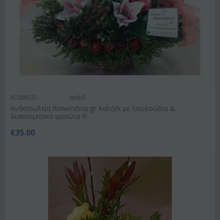
ΚΩΔΙΚΟΣ:
winb5
Ανθοπωλεία flowershop.gr Καλάθι με λουλούδια &
διακοσμητικά φρούτα !!!
€
35.00