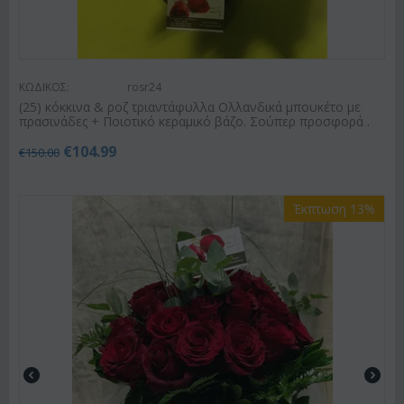
ΚΩΔΙΚΟΣ:
rosr24
(25) κόκκινα & ροζ τριαντάφυλλα Ολλανδικά μπουκέτο με
πρασινάδες + Ποιοτικό κεραμικό βάζο. Σούπερ προσφορά .
€
104.99
€
150.00
Έκπτωση 13%