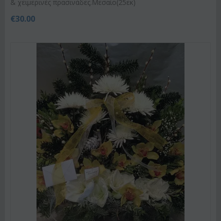
& χειμερινές πρασινάδες.Μεσαίο(25εκ)
€
30.00