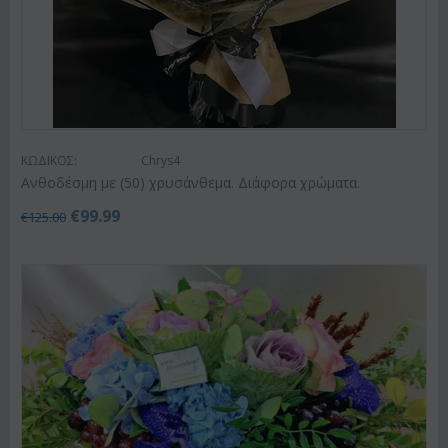
ΚΩΔΙΚΟΣ:
Chrys4
Ανθοδέσμη με (50) χρυσάνθεμα. Διάφορα χρώματα.
€
99.99
€
125.00