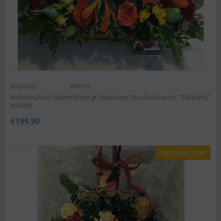
ΚΩΔΙΚΟΣ:
winb16
Ανθοπωλείο flowershop.gr Χειμώνας λουλούδια σε "Μεγάλο"
καλάθι.
€
199.99
Έκπτωση 13%