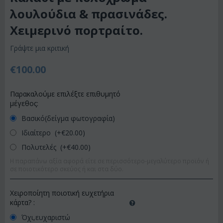
λουλούδια & πρασινάδες.
Χειμερινό πορτραίτο.
Γράψτε μια κριτική
€
100.00
Παρακαλούμε επιλέξτε επιθυμητό
μέγεθος:
Βασικό(δείγμα φωτογραφία)
Ιδιαίτερο (+€
20.00
)
Πολυτελές (+€
40.00
)
Η παραπάνω αξία αφορά είτε σε περισσότερο-μεγαλύτερο προϊόν ή
σε ποιοτικότερο σκεύος ή και στα δύο.
Χειροποίητη ποιοτική ευχετήρια
κάρτα?
:
Όχι,ευχαριστώ