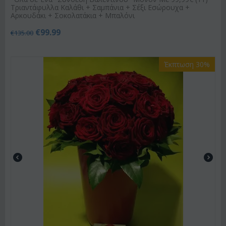
Τριαντάφυλλα Καλάθι + Σαμπάνια + Σέξι Εσώρουχα +
Αρκουδάκι + Σοκολατάκια + Μπαλόνι
€
99.99
€
135.00
Έκπτωση 30%