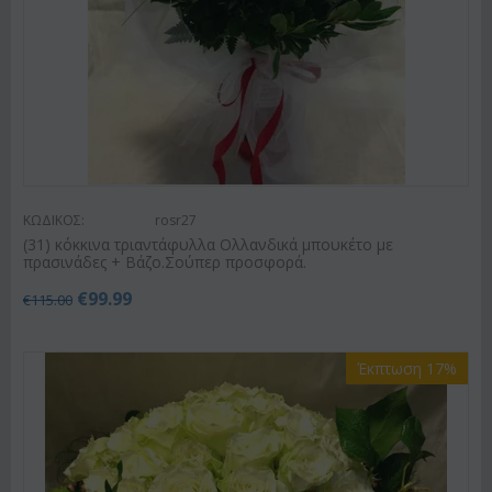
ΚΩΔΙΚΟΣ:
rosr27
(31) κόκκινα τριαντάφυλλα Ολλανδικά μπουκέτο με
πρασινάδες + Βάζο.Σούπερ προσφορά.
€
99.99
€
115.00
Έκπτωση 17%