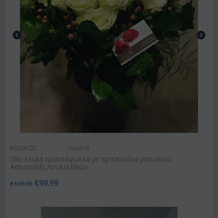
ΚΩΔΙΚΟΣ:
rosw16
(36) λευκά τριαντάφυλλα με πρασινάδες μπουκέτο.
Αποστολές Λουλουδιών.
€
99.99
€
120.00