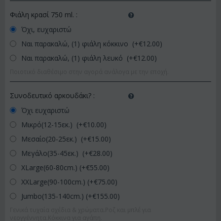
Φιάλη κρασί 750 ml.
:
Όχι, ευχαριστώ
Ναι παρακαλώ, (1) φιάλη κόκκινο (+€
12.00
)
Ναι παρακαλώ, (1) φιάλη λευκό (+€
12.00
)
Ποιοτικό διαθέσιμο στην αγορά ανάλογα με την εποχή.
Συνοδευτικό αρκουδάκι?
:
Όχι ευχαριστώ
Μικρό(12-15εκ.) (+€
10.00
)
Μεσαίο(20-25εκ.) (+€
15.00
)
Μεγάλο(35-45εκ.) (+€
28.00
)
XLarge(60-80cm.) (+€
55.00
)
XXLarge(90-100cm.) (+€
75.00
)
Jumbo(135-140cm.) (+€
155.00
)
Γενικά τυχαία σχέδια & χρώματα.Ροζ και μπλέ για
νεογγέννητα.Κόκκινα για αγάπη.