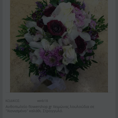
ΚΩΔΙΚΟΣ:
winb18
Ανθοπωλείο flowershop.gr Χειμώνας λουλούδια σε
"Χιονισμένο" καλάθι. Στρογγυλό.