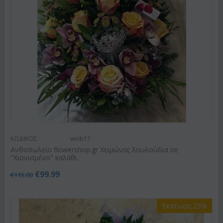
ΚΩΔΙΚΟΣ:
winb17
Ανθοπωλείο flowershop.gr Χειμώνας λουλούδια σε
"Χιονισμένο" καλάθι.
€
99.99
€
115.00
Έκπτωση 23%