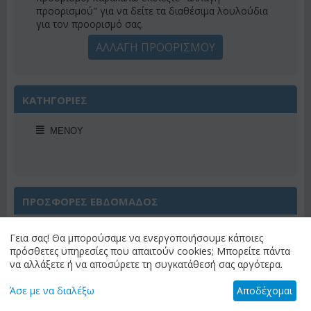
προορισμού" για να δείτε τα διαθέσιμα λουλούδια
για τον προορισμό σας.
ΑΛΛΑΓΗ ΠΡΟΟΡΙΣΜΟΥ
ΚΑΤΗΓΟΡΙΕΣ
ΜΕΝΟΎ
ΠΡΟΣΦΟΡΕΣ ΕΒΔΟΜΑΔΟΣ
Γεια σας! Θα μπορούσαμε να ενεργοποιήσουμε κάποιες
πρόσθετες υπηρεσίες που απαιτούν cookies; Μπορείτε πάντα
να αλλάξετε ή να αποσύρετε τη συγκατάθεσή σας αργότερα.
Έκπτωση 22%
Άσε με να διαλέξω
Αποδέχομαι