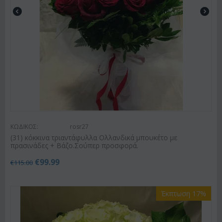
ΚΩΔΙΚΟΣ:
rosr27
(31) κόκκινα τριαντάφυλλα Ολλανδικά μπουκέτο με
πρασινάδες + Βάζο.Σούπερ προσφορά.
€
99.99
€
115.00
Έκπτωση 17%