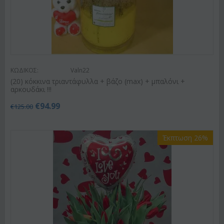
ΚΩΔΙΚΟΣ:
Valn22
(20) κόκκινα τριαντάφυλλα + βάζο (max) + μπαλόνι +
αρκουδάκι !!!
€
94.99
€
125.00
Έκπτωση 26%