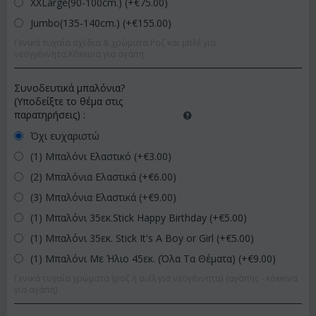
XXLarge(90-100cm.) (+€
75.00
)
Jumbo(135-140cm.) (+€
155.00
)
Γενικά τυχαία σχέδια & χρώματα.Ροζ και μπλέ για
νεογγέννητα.Κόκκινα για αγάπη.
Συνοδευτικά μπαλόνια?
(Υποδείξτε το θέμα στις
παρατηρήσεις)
:
Όχι ευχαριστώ
(1) Μπαλόνι Ελαστικό (+€
3.00
)
(2) Μπαλόνια Ελαστικά (+€
6.00
)
(3) Μπαλόνια Ελαστικά (+€
9.00
)
(1) Μπαλόνι 35εκ.Stick Happy Birthday (+€
5.00
)
(1) Μπαλόνι 35εκ. Stick It's A Boy or Girl (+€
5.00
)
(1) Μπαλόνι Με Ήλιο 45εκ. (Όλα Τα Θέματα) (+€
9.00
)
Γενικά τυχαία χρώματα (ροζ ή σιέλ για νεογέννητα) (αγάπης - κόκκινα
για αγάπη)