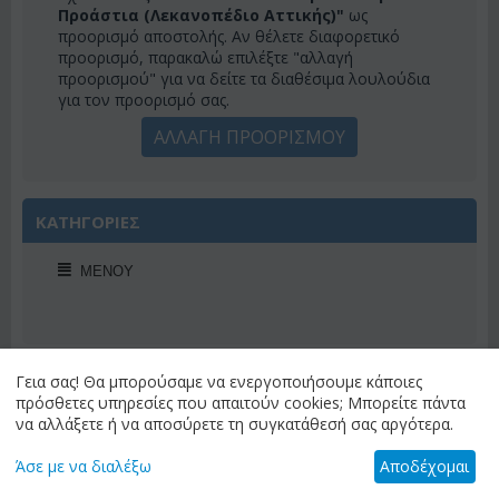
Προάστια (Λεκανοπέδιο Αττικής)"
ως
προορισμό αποστολής. Αν θέλετε διαφορετικό
προορισμό, παρακαλώ επιλέξτε "αλλαγή
προορισμού" για να δείτε τα διαθέσιμα λουλούδια
για τον προορισμό σας.
ΑΛΛΑΓΗ ΠΡΟΟΡΙΣΜΟΥ
ΚΑΤΗΓΟΡΙΕΣ
ΜΕΝΟΎ
Γεια σας! Θα μπορούσαμε να ενεργοποιήσουμε κάποιες
ΠΡΟΣΦΟΡΕΣ ΕΒΔΟΜΑΔΟΣ
πρόσθετες υπηρεσίες που απαιτούν cookies; Μπορείτε πάντα
να αλλάξετε ή να αποσύρετε τη συγκατάθεσή σας αργότερα.
Άσε με να διαλέξω
Αποδέχομαι