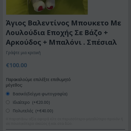
Άγιος Βαλεντίνος Μπουκετο Με
Λουλούδια Εποχής Σε Βάζο +
Αρκούδος + Μπαλόνι . Σπέσιαλ
Γράψτε μια κριτική
€
100.00
Παρακαλούμε επιλέξτε επιθυμητό
μέγεθος:
Βασικό(δείγμα φωτογραφία)
Ιδιαίτερο (+€
20.00
)
Πολυτελές (+€
40.00
)
Η παραπάνω αξία αφορά είτε σε περισσότερο-μεγαλύτερο προϊόν ή
σε ποιοτικότερο σκεύος ή και στα δύο.