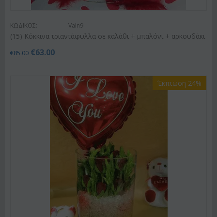
ΚΩΔΙΚΟΣ:
Valn9
(15) Κόκκινα τριαντάφυλλα σε καλάθι + μπαλόνι + αρκουδάκι
€
63.00
€
85.00
Έκπτωση 24%