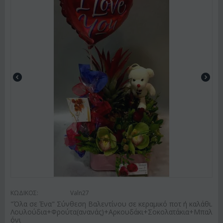
ΚΩΔΙΚΟΣ:
Valn27
"Όλα σε Ένα" Σύνθεση Βαλεντίνου σε κεραμικό ποτ ή καλάθι.
Λουλούδια+Φρούτα(ανανάς)+Αρκουδάκι+Σοκολατάκια+Μπαλ
όνι