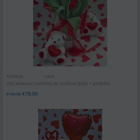
ΚΩΔΙΚΟΣ:
Valn8
(30) κόκκινες τουλίπες σε γυάλινο βάζο + μπαλόνι
€
78.00
€
105.00