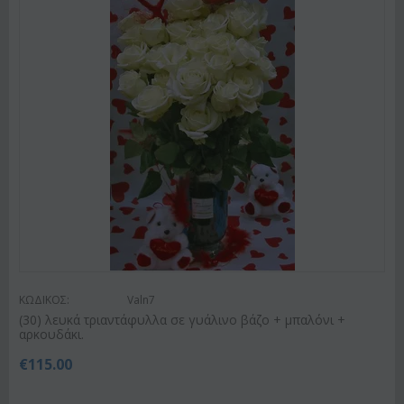
ΚΩΔΙΚΟΣ:
Valn7
(30) λευκά τριαντάφυλλα σε γυάλινο βάζο + μπαλόνι +
αρκουδάκι.
€
115.00