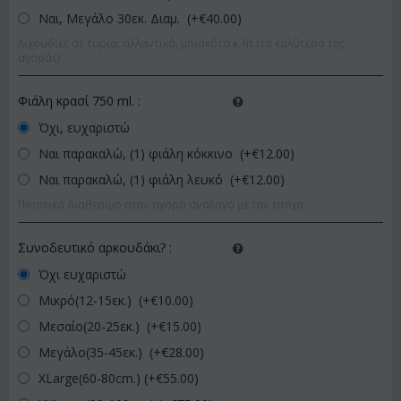
Ναι, Μεγάλο 30εκ. Διαμ. (+€
40.00
)
Λιχουδιές σε τυριά, αλλαντικά, μπισκότα κ.λπ (τα καλύτερα της
αγοράς)
Φιάλη κρασί 750 ml.
:
Όχι, ευχαριστώ
Ναι παρακαλώ, (1) φιάλη κόκκινο (+€
12.00
)
Ναι παρακαλώ, (1) φιάλη λευκό (+€
12.00
)
Ποιοτικό διαθέσιμο στην αγορά ανάλογα με την εποχή.
Συνοδευτικό αρκουδάκι?
:
Όχι ευχαριστώ
Μικρό(12-15εκ.) (+€
10.00
)
Μεσαίο(20-25εκ.) (+€
15.00
)
Μεγάλο(35-45εκ.) (+€
28.00
)
XLarge(60-80cm.) (+€
55.00
)