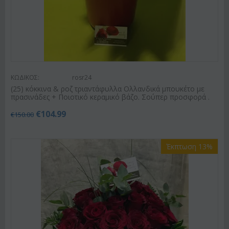
ΚΩΔΙΚΟΣ:
rosr24
(25) κόκκινα & ροζ τριαντάφυλλα Ολλανδικά μπουκέτο με
πρασινάδες + Ποιοτικό κεραμικό βάζο. Σούπερ προσφορά .
€
104.99
€
150.00
Έκπτωση 13%