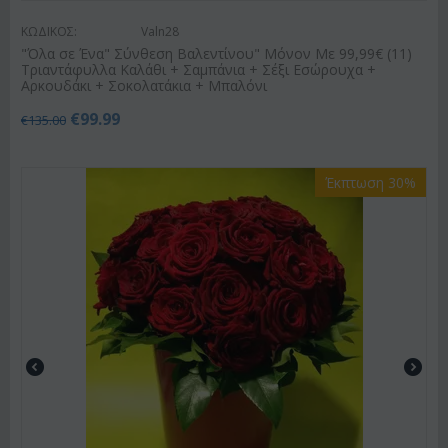
ΚΩΔΙΚΟΣ:
Valn28
"Όλα σε Ένα" Σύνθεση Βαλεντίνου" Μόνον Με 99,99€ (11)
Τριαντάφυλλα Καλάθι + Σαμπάνια + Σέξι Εσώρουχα +
Αρκουδάκι + Σοκολατάκια + Μπαλόνι
€
99.99
€
135.00
Έκπτωση 30%