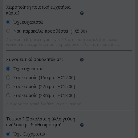
Χειροποίητη ποιοτική ευχετήρια
κάρτα?
:
Όχι,ευχαριστώ
Ναι, παρακαλώ προσθέστε! (+€
5.00
)
Διαθέσιμα θέματα (αγάπη, γενέθλια, περαστικά, κ.λπ) και άλλα
γενικού περιεχομένου που ταιριάζουν σε όλες τις περιπτώσεις
Συνοδευτικά σοκολατάκια?
:
Όχι,ευχαριστώ
Συσκευασία (16τεμ.) (+€
12.00
)
Συσκευασία (22τεμ.) (+€
15.00
)
Συσκευασία (28τεμ.) (+€
18.00
)
Διάφορα ποιοτικά διαθέσιμα στην αγορά
Τούρτα ? (Σοκολάτα ή άλλη γεύση
ανάλογα με διαθεσιμότητα)
:
Όχι, Ευχαριστώ