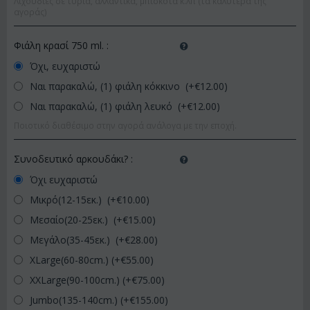
Λιχουδιές σε τυριά, αλλαντικά, μπισκότα κ.λπ (τα καλύτερα της
αγοράς)
Φιάλη κρασί 750 ml.
:
Όχι, ευχαριστώ
Ναι παρακαλώ, (1) φιάλη κόκκινο (+€
12.00
)
Ναι παρακαλώ, (1) φιάλη λευκό (+€
12.00
)
Ποιοτικό διαθέσιμο στην αγορά ανάλογα με την εποχή.
Συνοδευτικό αρκουδάκι?
:
Όχι ευχαριστώ
Μικρό(12-15εκ.) (+€
10.00
)
Μεσαίο(20-25εκ.) (+€
15.00
)
Μεγάλο(35-45εκ.) (+€
28.00
)
XLarge(60-80cm.) (+€
55.00
)
XXLarge(90-100cm.) (+€
75.00
)
Jumbo(135-140cm.) (+€
155.00
)