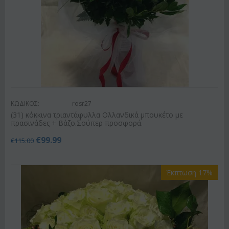
ΚΩΔΙΚΟΣ:
rosr27
(31) κόκκινα τριαντάφυλλα Ολλανδικά μπουκέτο με
πρασινάδες + Βάζο.Σούπερ προσφορά.
€
99.99
€
115.00
Έκπτωση 17%