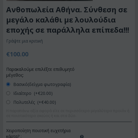
Ανθοπωλεία Αθήνα. Σύνθεση σε
μεγάλο καλάθι με λουλούδια
εποχής σε παράλληλα επίπεδα!!!
Γράψτε μια κριτική
€
100.00
Παρακαλούμε επιλέξτε επιθυμητό
μέγεθος:
Βασικό(δείγμα φωτογραφία)
Ιδιαίτερο (+€
20.00
)
Πολυτελές (+€
40.00
)
Η παραπάνω αξία αφορά είτε σε περισσότερο-μεγαλύτερο προϊόν ή
σε ποιοτικότερο σκεύος ή και στα δύο.
Χειροποίητη ποιοτική ευχετήρια
κάρτα?
: