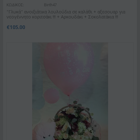
ΚΩΔΙΚΟΣ:
Birth47
"Γλυκά" ανοιξιάτικα λουλούδια σε καλάθι + αξεσουαρ για
νεογέννητο κοριτσάκι !!! + Αρκουδάκι + Σοκολατάκια !!!
€
105.00