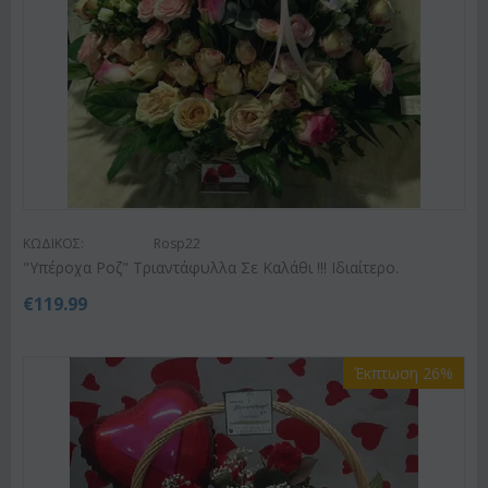
ΚΩΔΙΚΟΣ:
Rosp22
"Υπέροχα Ροζ" Τριαντάφυλλα Σε Καλάθι !!! Ιδιαίτερο.
€
119.99
Έκπτωση 26%