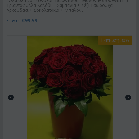
"Όλα σε Ένα" Σύνθεση Βαλεντίνου" Μόνον Με 99,99€ (11)
Τριαντάφυλλα Καλάθι + Σαμπάνια + Σέξι Εσώρουχα +
Αρκουδάκι + Σοκολατάκια + Μπαλόνι
€
99.99
€
135.00
Έκπτωση 30%