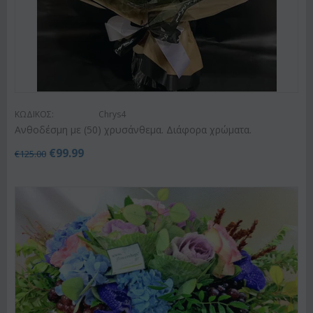
ΚΩΔΙΚΟΣ:
Chrys4
Ανθοδέσμη με (50) χρυσάνθεμα. Διάφορα χρώματα.
€
99.99
€
125.00