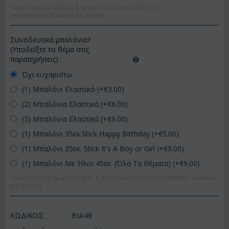
Γενικά τυχαία σχέδια & χρώματα.Ροζ και μπλέ για
νεογγέννητα.Κόκκινα για αγάπη.
Συνοδευτικά μπαλόνια?
(Υποδείξτε το θέμα στις
παρατηρήσεις)
:
Όχι ευχαριστώ
(1) Μπαλόνι Ελαστικό (+€
3.00
)
(2) Μπαλόνια Ελαστικά (+€
6.00
)
(3) Μπαλόνια Ελαστικά (+€
9.00
)
(1) Μπαλόνι 35εκ.Stick Happy Birthday (+€
5.00
)
(1) Μπαλόνι 35εκ. Stick It's A Boy or Girl (+€
5.00
)
(1) Μπαλόνι Με Ήλιο 45εκ. (Όλα Τα Θέματα) (+€
9.00
)
Γενικά τυχαία χρώματα (ροζ ή σιέλ για νεογέννητα) (αγάπης - κόκκινα
για αγάπη)
ΚΩΔΙΚΟΣ:
Bsk48