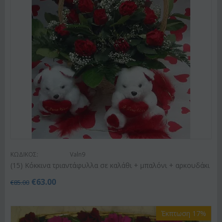
ΚΩΔΙΚΟΣ:
Valn9
(15) Κόκκινα τριαντάφυλλα σε καλάθι + μπαλόνι + αρκουδάκι
€
63.00
€
85.00
Έκπτωση 17%