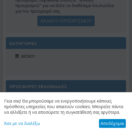
προορισμού" για να δείτε τα διαθέσιμα λουλούδια
για τον προορισμό σας.
ΑΛΛΑΓΗ ΠΡΟΟΡΙΣΜΟΥ
ΚΑΤΗΓΟΡΙΕΣ
ΜΕΝΟΎ
ΠΡΟΣΦΟΡΕΣ ΕΒΔΟΜΑΔΟΣ
Γεια σας! Θα μπορούσαμε να ενεργοποιήσουμε κάποιες
πρόσθετες υπηρεσίες που απαιτούν cookies; Μπορείτε πάντα
να αλλάξετε ή να αποσύρετε τη συγκατάθεσή σας αργότερα.
Έκπτωση 22%
Άσε με να διαλέξω
Αποδέχομαι