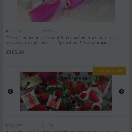
ΚΩΔΙΚΟΣ:
Birth47
"Γλυκά" ανοιξιάτικα λουλούδια σε καλάθι + αξεσουαρ για
νεογέννητο κοριτσάκι !!! + Αρκουδάκι + Σοκολατάκια !!!
€
105.00
Έκπτωση 26%
ΚΩΔΙΚΟΣ:
Valn28