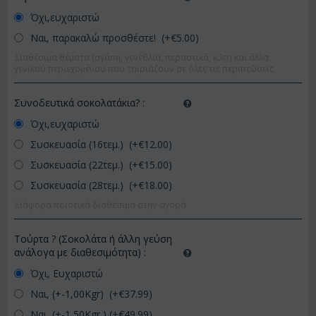
Όχι,ευχαριστώ
Ναι, παρακαλώ προσθέστε! (+€
5.00
)
Διαθέσιμα θέματα (αγάπη, γενέθλια, περαστικά, κ.λπ) και άλλα
γενικού περιεχομένου που ταιριάζουν σε όλες τις περιπτώσεις
Συνοδευτικά σοκολατάκια?
:
Όχι,ευχαριστώ
Συσκευασία (16τεμ.) (+€
12.00
)
Συσκευασία (22τεμ.) (+€
15.00
)
Συσκευασία (28τεμ.) (+€
18.00
)
Διάφορα ποιοτικά διαθέσιμα στην αγορά
Τούρτα ? (Σοκολάτα ή άλλη γεύση
ανάλογα με διαθεσιμότητα)
:
Όχι, Ευχαριστώ
Ναι, (+-1,00Kgr) (+€
37.99
)
Ναι, (+-1,50Kgr ) (+€
49.99
)