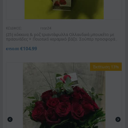
ΚΩΔΙΚΟΣ:
rosr24
(25) κόκκινα & ροζ τριαντάφυλλα Ολλανδικά μπουκέτο με
πρασινάδες + Ποιοτικό κεραμικό βάζο. Σούπερ προσφορά .
€
104.99
€
150.00
Έκπτωση 13%